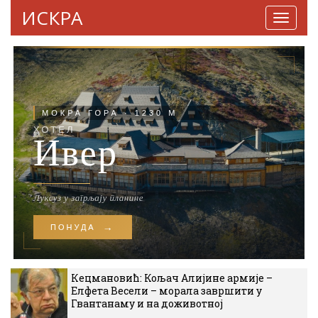
ИСКРА
Навига
Кецмановић: Кољач Алијине армије –
Елфета Весели – морала завршити у
Гвантанаму и на доживотној