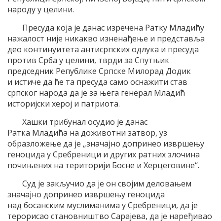
народу у целини.
Пресуда која је данас изречена Ратку Младићу
нажалост није никакво изненађење и представља
део континуитета антисрпских одлука и пресуда
против Срба у целини, тврди за Спутњик
председник Републике Српске Милорад Додик
и истиче да ће та пресуда само оснажити став
српског народа да је за њега генерал Младић
историјски херој и патриота.
Хашки трибунал осудио је данас
Ратка Младића на доживотни затвор, уз
образложење да је „значајно допринео извршењу
геноцида у Сребреници и других ратних злочина
почињених на територији Босне и Херцеговине“.
Суд је закључио да је он својим деловањем
значајно допринео извршењу геноцида
над босанским муслиманима у Сребреници, да је
терорисао становништво Сарајева, да је наређивао