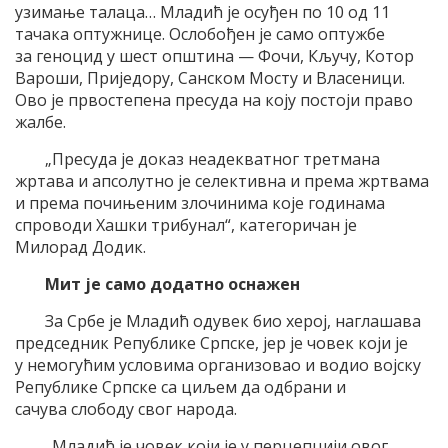
узимање талаца… Младић је осуђен по 10 од 11
тачака оптужнице. Ослобођен је само оптужбе
за геноцид у шест општина — Фочи, Кључу, Котор
Вароши, Приједору, Санском Мосту и Власеници.
Ово је првостепена пресуда на коју постоји право
жалбе.
„Пресуда је доказ неадекватног третмана
жртава и апсолутно је селективна и према жртвама
и према почињеним злочинима које годинама
спроводи Хашки трибунал“, категоричан је
Милорад Додик.
Мит је само додатно оснажен
За Србе је Младић одувек био херој, наглашава
председник Републике Српске, јер је човек који је
у немогућим условима организовао и водио војску
Републике Српске са циљем да одбрани и
сачува слободу свог народа.
„Младић је човек који је у перцепцији овог