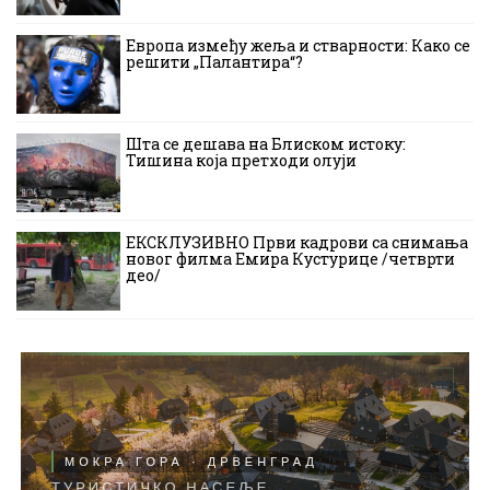
Европа између жеља и стварности: Како се
решити „Палантира“?
Шта се дешава на Блиском истоку:
Тишина која претходи олуји
ЕКСКЛУЗИВНО Први кадрови са снимања
новог филма Емира Кустурице /четврти
део/