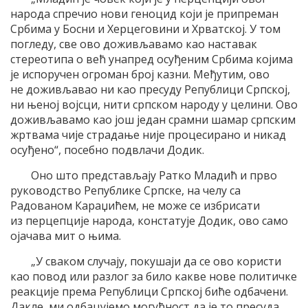
народа спречио нови геноцид који је припреман
Србима у Босни и Херцеговини и Хрватској. У том
погледу, све ово доживљавамо као наставак
стереотипа о већ унапред осуђеним Србима којима
је испоручен огроман број казни. Међутим, ово
не доживљавао ни као пресуду Републици Српској,
ни њеној војсци, нити српском народу у целини. Ово
доживљавамо као још један срамни шамар српским
жртвама чије страдање није процесирано и никад
осуђено“, посебно подвлачи Додик.
Оно што представљају Ратко Младић и прво
руководство Републике Српске, на челу са
Радованом Караџићем, не може се избрисати
из перцепције народа, констатује Додик, ово само
ојачава мит о њима.
„У сваком случају, покушаји да се ово користи
као повод или разлог за било какве нове политичке
реакције према Републици Српској биће одбачени.
Дакле, ми одбацујемо могућност да је то пресуда