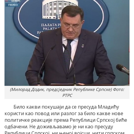
(Милорад Додик, предсједник Републике Српске) Фото:
РТРС
Било какви покушаји да се пресуда Младићу
користи као повод или разлог за било какве нове
политичке реакције према Републици Српској биће
одбачени. Не доживљавамо је ни као пресуду
Републици Српској, ни њеној војсци, нити српском