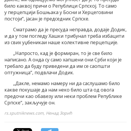
било каквој причи о Републици Српској. То само
у перцепцији Бошњака у Босни и Херцеговини
постоји“, јасан је председник Српске.
Сматрамо да је пресуда неправда, додаје Додик,
и да у том погледу Хашки трибунал треба избацити
из свих уџбеникаи наше колективне перцепције.
„Напросто, кад је формиран, то је све било
написано. А онда су само хапшени они Срби који је
требало да буду приведени да им се саопшти
оптужница“, подвлачи Додик.
„Дакле, немамо намеру ни да саслушамо било
какве покушаје да нам неко било шта од овога
предочи као обавезу или неки проблем Републике
Српске“, закључује он.
rs.sputniknews.com, Ненад Зорић