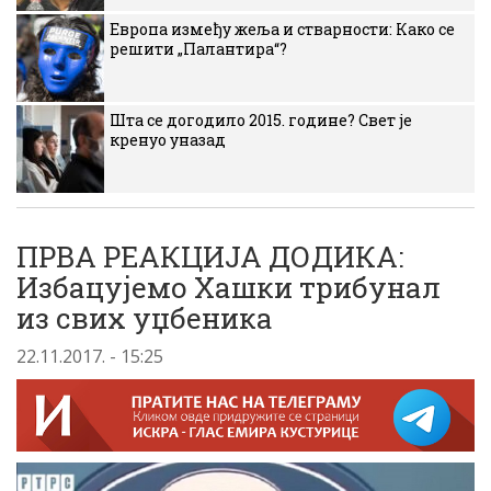
Европа између жеља и стварности: Како се
решити „Палантира“?
Шта се догодило 2015. године? Свет је
кренуо уназад
ПРВА РЕАКЦИЈА ДОДИКА:
Избацујемо Хашки трибунал
из свих уџбеника
22.11.2017. - 15:25