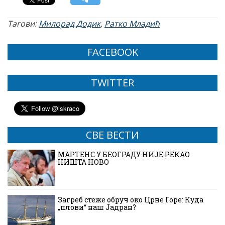
Тагови:
Милорад Додик
,
Ратко Младић
FACEBOOK
TWITTER
СВЕ ВЕСТИ
МАРТЕНС У БЕОГРАДУ НИЈЕ РЕКАО
НИШТА НОВО
Загреб стеже обруч око Црне Горе: Куда
„плови“ наш Јадран?