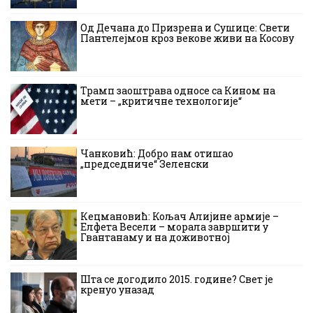
Од Дечана до Призрена и Сушице: Свети
Пантелејмон кроз векове живи на Косову
Трамп заоштрава односе са Кином на
мети – „критичне технологије“
Чанковић: Добро нам отишао
„председниче“ Зеленски
Кецмановић: Кољач Алијине армије –
Елфета Весели – морала завршити у
Гвантанаму и на доживотној
Шта се догодило 2015. године? Свет је
кренуо уназад