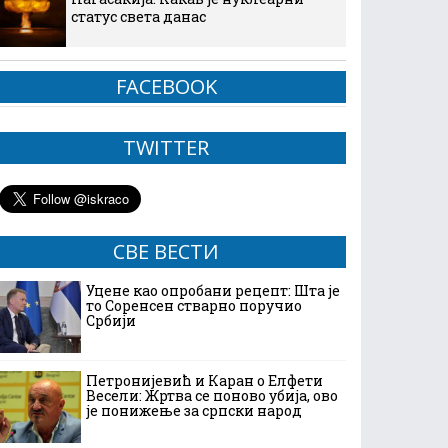
статус света данас
FACEBOOK
TWITTER
СВЕ ВЕСТИ
Уцене као опробани рецепт: Шта је
то Соренсен стварно поручио
Србији
Петронијевић и Каран о Елфети
Весели: Жртва се поново убија, ово
је понижење за српски народ