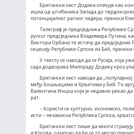
Британски лист Додика описује као кон
ишла од штићеника Запада до тврдокорног
потенцијалног ратног лидера, преноси Клиx
Телеграф је предсједника Републике 
руског предсједника Владимира Путина, к
Виктора Орбана те истичу да предсједник 
сецесију Републике Српске из БиХ, преноси 
У тексту се наводи да се Русија, која 
сада додворава Милораду Додику кроз ула
Британски лист наводи да „популарној 
међу Бошњацима и Хрватима у БиХ. То аргу
Валентина Инцка који је недавно рекао да
рат.
– Користи се културно, економско, поли
исти – независна Република Српска, хрват
Британски лист пише да многи страхују
и Косова, односно да би се то могло прелит