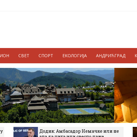
ГИОН
СВЕТ
СПОРТ
ЕКОЛОГИЈА
АНДРИЋГРАД
 у
Додик: Амбасадор Немачке или не
зна да чита или свесно лаже