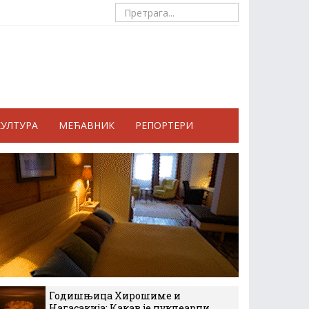
КУЛТУРА
МЕЋАВНИК
РЕПОРТЕРИ
Годишњица Хирошиме и
Нагасакија: Какав је нуклеарни