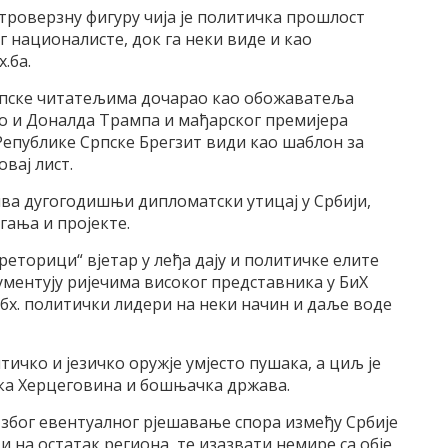
троверзну фигуру чија је политичка прошлост
 националисте, док га неки виде и као
.ба.
Српске читатељима дочарао као обожаватеља
ао и Доналда Трампа и мађарског премијера
Републике Српске Брегзит види као шаблон за
овај лист.
ужива дугогодишњи дипломатски утицај у Србији,
гања и пројекте.
реторици“ вјетар у леђа дају и политичке елите
ментују ријечима високог представника у БиХ
 бх. политички лидери на неки начин и даље воде
тичко и језичко оружје умјесто пушака, а циљ је
ска Херцеговина и бошњачка држава.
 због евентуалног рјешавање спора између Србије
и на остатак региона, те изазвати немире са обје