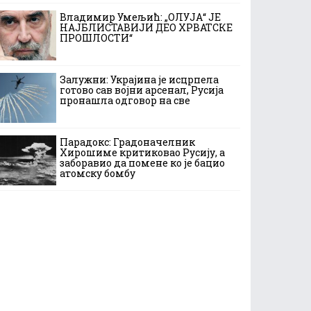
Владимир Умељић: „ОЛУЈА“ ЈЕ
НАЈБЛИСТАВИЈИ ДЕО ХРВАТСКЕ
ПРОШЛОСТИ“
Залужни: Украјина је исцрпела
готово сав војни арсенал, Русија
пронашла одговор на све
Парадокс: Градоначелник
Хирошиме критиковао Русију, а
заборавио да помене ко је бацио
атомску бомбу