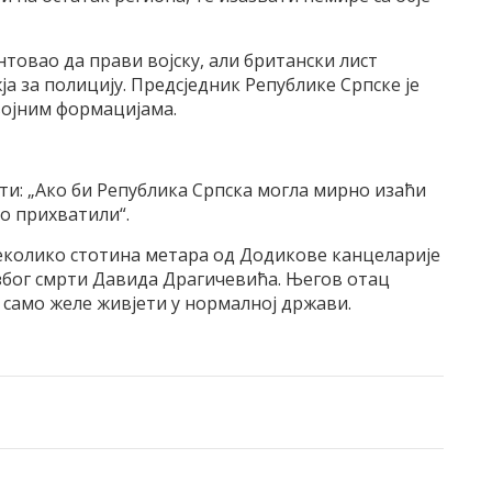
нтовао да прави војску, али британски лист
ја за полицију. Предсједник Републике Српске је
војним формацијама.
ти: „Ако би Република Српска могла мирно изаћи
то прихватили“.
 неколико стотина метара од Додикове канцеларије
због смрти Давида Драгичевића. Његов отац
 само желе живјети у нормалној држави.