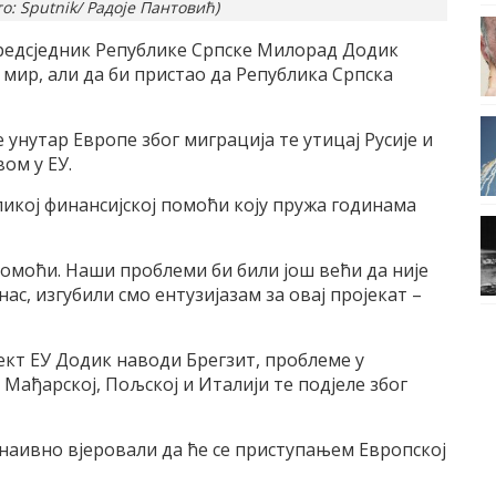
: Sputnik/ Радоје Пантовић)
предсједник Републике Српске Милорад Додик
љ мир, али да би пристао да Република Српска
е унутар Европе због миграција те утицај Русије и
ом у ЕУ.
ликој финансијској помоћи коју пружа годинама
помоћи. Наши проблеми би били још већи да није
нас, изгубили смо ентузијазам за овај пројекат –
ект ЕУ Додик наводи Брегзит, проблеме у
Мађарској, Пољској и Италији те подјеле због
и наивно вјеровали да ће се приступањем Европској