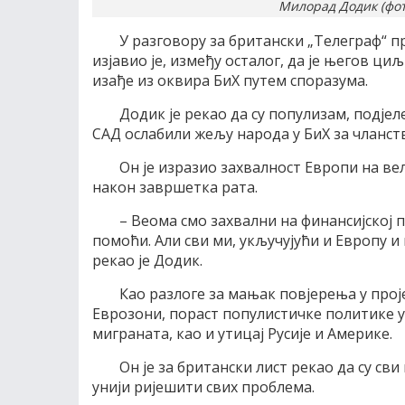
Милорад Додик (фото
У разговору за британски „Телеграф“ 
изјавио је, између осталог, да је његов ци
изађе из оквира БиХ путем споразума.
Додик је рекао да су популизам, подјел
САД ослабили жељу народа у БиХ за чланств
Он је изразио захвалност Европи на ве
након завршетка рата.
– Веома смо захвални на финансијској 
помоћи. Али сви ми, укључујући и Европу и 
рекао је Додик.
Као разлоге за мањак повјерења у прој
Еврозони, пораст популистичке политике у 
миграната, као и утицај Русије и Америке.
Он је за британски лист рекао да су св
унији ријешити свих проблема.