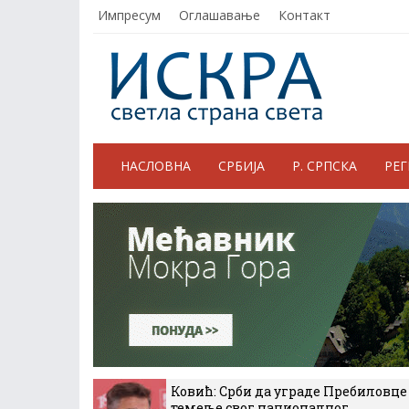
Импресум
Оглашавање
Контакт
НАСЛОВНА
СРБИЈА
Р. СРПСКА
РЕ
Ковић: Срби да уграде Пребиловце
темеље свог националног