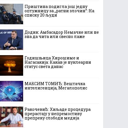
Приштина подигла још једну
оптужницу за „ратни злочин“: На
списку 20 људи
Додик: Амбасадор Немачке или не
зна да чита или свесно лаже
Годишњица Хирошиме и
Нагасакија: Какав је нуклеарни
статус света данас
МАКСИМ ТОМИЋ: Вештачка
интелигенција, Мегалополис
Ракочевић: Хиљаде процедура
прерастају у непремостиву
препреку слободи медија