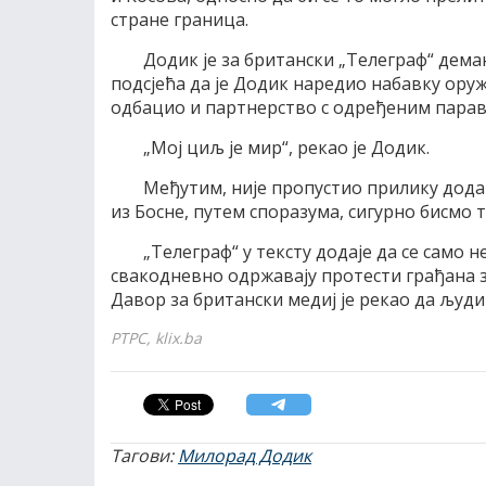
стране граница.
Додик је за британски „Телеграф“ дема
подсјећа да је Додик наредио набавку оруж
одбацио и партнерство с одређеним пара
„Мој циљ је мир“, рекао је Додик.
Међутим, није пропустио прилику дода
из Босне, путем споразума, сигурно бисмо 
„Телеграф“ у тексту додаје да се само
свакодневно одржавају протести грађана 
Давор за британски медиј је рекао да људи
РТРС, klix.ba
Тагови:
Милорад Додик