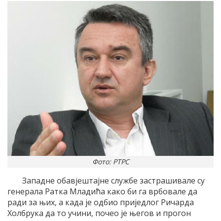
Фото: РТРС
Западне обавјештајне службе застрашивале су
генерала Ратка Младића како би га врбовале да
ради за њих, а када је одбио приједлог Ричарда
Холбрука да то учини, почео је његов и прогон