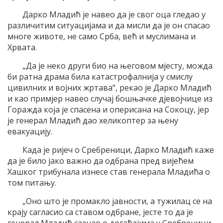
Дарко Младић је навео да је свог оца гледао у
различитим ситуацијама и да мисли да је он спасао
многе животе, не само Срба, већ и муслимана и
Хрвата.
„Да је неко други био на његовом мјесту, можда
би ратна драма била катастрофалнија у смислу
цивилних и војних жртава“, рекао је Дарко Младић
и као примјер навео случај бошњачке дјевојчице из
Горажда која је спасена и оперисана на Сокоцу, јер
је генерал Младић дао хеликоптер за њену
евакуацију.
Када је ријеч о Сребреници, Дарко Младић каже
да је било јако важно да одбрана пред вијећем
Хашког трибунала изнесе став генерала Младића о
том питању.
„Оно што је промакло јавности, а тужилац се на
крају сагласио са ставом одбране, јесте то да је