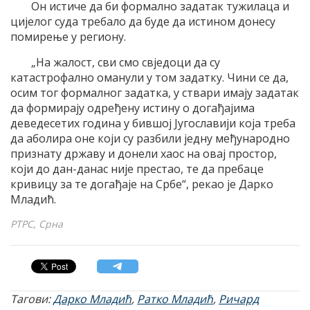
Он истиче да би формално задатак тужилаца и
цијелог суда требало да буде да истином донесу
помирење у региону.
„На жалост, сви смо свједоци да су
катастрофално оманули у том задатку. Чини се да,
осим тог формалног задатка, у ствари имају задатак
да формирају одређену истину о догађајима
деведесетих година у бившој Југославији која треба
да аболира оне који су разбили једну међународно
признату државу и донели хаос на овај простор,
који до дан-данас није престао, те да пребаце
кривицу за те догађаје на Србе“, рекао је Дарко
Младић.
РТРС, Срна
Тагови:
Дарко Младић
,
Ратко Младић
,
Ричард