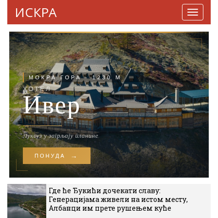
ИСКРА
Навига
Где ће Ђукићи дочекати славу:
Генерацијама живели на истом месту,
Албанци им прете рушењем куће