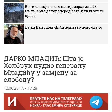
Велике нафтне компаније зарадиле 93
милијарде долара усред рата и климатске
кризе
Дејан Баљошевић: Синовљево ново одело
ДАРКО МЛАДИЋ: Шта је
Холбрук нудио генералу
Младићу у замјену за
слободу?
12.06.2017. - 17:28