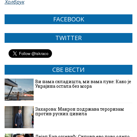
Холбрук
FACEBOOK
TWITTER
СВЕ ВЕСТИ
Ви нама складишта, ми вама луке: Како је
Украјина остала без мора
Захарова: Макрон подржава тероризам
против руских цивила
Дејан Баљошевић: Синовљево ново одело