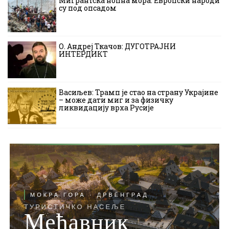
Мигрантска ноћна мора: Европски народи
су под опсадом
О. Андреј Ткачов: ДУГОТРАЈНИ
ИНТЕРДИКТ
Васиљев: Трамп је стао на страну Украјине
– може дати миг и за физичку
ликвидацију врха Русије