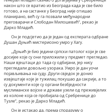
генерал Младић сазнао о догађајима у Сребреници
након што се вратио из Београда када је све било
готово, а на састанке у Београд није отишао
планирано, већ су га позвали међународни
преговарачи и Слободан Милошевић“, рекао је
Дарко Младић.
Он је подсјетио да је један од експерата одбране
Душан Дуњић мистериозно умро у Хагу.
„Дуњић је био једини српски патолог који је све
досијее које су они приложили у предмет прегледао.
Наши вјештаци до тада су одбијани, јер нису
прегледали довољно узорака. Умро је дан уочи
појављивања на суду. Други свједок је донио
извјештаје које је тужилац покушао да сакрије, а то
су документи које су органи безбједности
муслиманске војске и државе узели од преживјелих
из колоне која се пробијала од Сребренице до
Тузле“, рекао је Дарко Младић.
Он је истакао да, према споразуму о