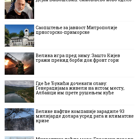
Саопштење за јавност Митрополије
црногорско-приморске
Велика игра пред зиму: Зашто Кијев
тражи прекид борби док фронт гори
Где ће Ђукићи дочекати славу:
Генерацијама живели на истом месту,
Албанци им прете рушењем куће
Велике нафтне компаније зарадиле 93
милијарде долара усред рата и климатске
кризе