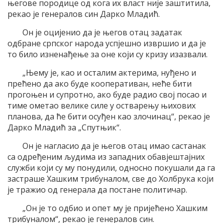
његове породице од кога их власт није заштитила,
рекао је генералов син Дарко Младић.
Он је оцијенио да је његов отац задатак
одбране српског народа успјешно извршио и да је
то било изненађење за оне који су кризу изазвали.
„Њему је, као и осталим актерима, нуђено и
прећено да ако буде кооперативан, неће бити
прогоњен и супротно, ако буде радио свој посао и
тиме ометао велике силе у остварењу њихових
планова, да ће бити осуђен као злочинац“, рекао је
Дарко Младић за „Спутњик“.
Он је нагласио да је његов отац имао састанак
са одређеним људима из западних обавјештајних
служби који су му понудили, односно покушали да га
застраше Хашким трибуналом, све до Холбрука који
је тражио од генерала да постане политичар.
„Он је то одбио и опет му је пријећено Хашким
трибуналом“, рекао је генералов син.