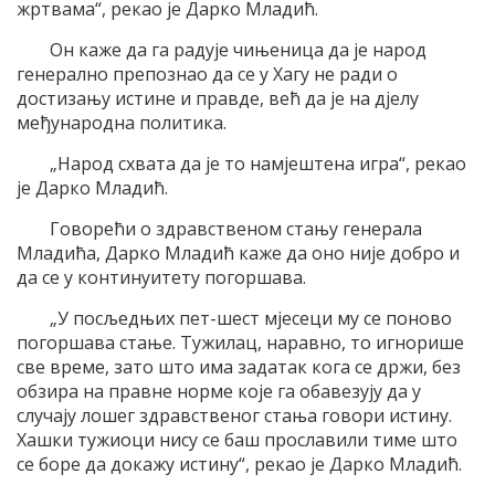
жртвама“, рекао је Дарко Младић.
Он каже да га радује чињеница да је народ
генерално препознао да се у Хагу не ради о
достизању истине и правде, већ да је на дјелу
међународна политика.
„Народ схвата да је то намјештена игра“, рекао
је Дарко Младић.
Говорећи о здравственом стању генерала
Младића, Дарко Младић каже да оно није добро и
да се у континуитету погоршава.
„У посљедњих пет-шест мјесеци му се поново
погоршава стање. Тужилац, наравно, то игнорише
све време, зато што има задатак кога се држи, без
обзира на правне норме које га обавезују да у
случају лошег здравственог стања говори истину.
Хашки тужиоци нису се баш прославили тиме што
се боре да докажу истину“, рекао је Дарко Младић.