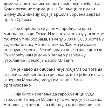
демилитаризованим зонама, тамо није требало да
буде оружаних формација, а Бошњаци су имали
цијелу 28. дивизију која је вршила борбена дејства
према Србима.
„Под борбом су се данима пробијали кроз
минска поља до Тузле. Извјештаји показују огромне
губитке у тим борбама, између 5.000 и 6.000. Жртве у
тој колони нису жртве злочина. Жао ми је сваког
погинулог човека, без обзира са које стране долази.
Ту несрећу нам је донио Запад у разбијању
Југославије“, рекао је Дарко Младић.
Он је навео да одбрана није побјегла од тога да
су неки заробљеници стријељани, што је био и став
генерала Младића, међутим то није било
организовано.
„Није било наређења да заробљеници буду
стрељани. Генерал Младић у томе није учествовао.
Нажалост, тужилац је изабрао да манипулише тим