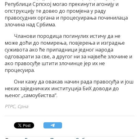
Републици Српској могао прекинути агонију и
опструкцију те довео до промјена у раду
правосудних органа и процесуирања починилаца
злочина над Србима.
Чланови породица погинулих истичу да не
може доћи до помирења, повјерења и изградње
суживота ако ће припадници једног народа
одговарати за све, а другог ни за највеће злочине и
ако правосуђе штити злочинце јер их не
процесуира.
Они кажу да овакав начин рада правосуђа и још
неких заједничких институција БиХ доводи до
њеног „самоубиства“.
РТРС, Срна