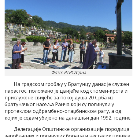
Фото: РТРС/Срна
На градском гробљу у Братунцу данас је служен
парастос, положено је цвијеће код спомен-крста и
прислужене свијеће за покој душа 20 Срба из
братуначког насеља Ранча који су погинули у
протеклом одбрамбено-отаџбинском рату, а од
којих је седам убијено на данашњи дан 1992. године.
Делегације Општинске организације породица
заробљених и погинулих бораца и несталих цивила