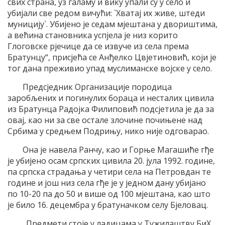
свих страна, уз галаму и вику упали су у село и
убијали све редом вичући: `Хватај их живе, штеди
муницију`. Убијено је седам мјештана у двориштима,
а већина становника успјела је низ корито
Глоговске рјечице да се извуче из села према
Братунцу“, присјећа се Анђелко Цвјетиновић, који је
тог дана преживио упад муслиманске војске у село.
Предсједник Организације породица
заробљених и погинулих бораца и несталих цивила
из Братунца Радојка Филиповић подсјетила је да за
овај, као ни за све остале злочине почињене над
Србима у средњем Подрињу, нико није одговарао.
Она је навела Ранчу, као и Горње Магашиће гђе
је убијено осам српских цивила 20. јула 1992. године,
па српска страдања у четири села на Петровдан те
године и још низ села гђе је у једном дану убијано
по 10-20 па до 50 и више од 100 мјештана, као што
је било 16. децембра у братуначком селу Бјеловац.
„Предмети стоје у ладицама у Тужилаштву БиХ