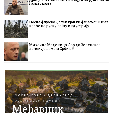
Газиводама
После фијаска -„специјални фијаско“: Кијев
креће на руску војну индустрију
Михаило Меденица: Зар да Зеленског
дочекујеш, моја Србијо?!