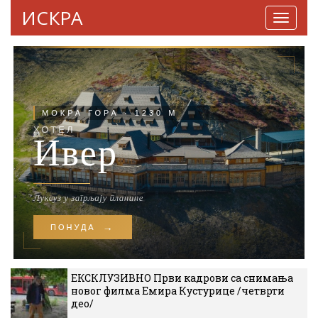
ИСКРА
Навига
ЕКСКЛУЗИВНО Први кадрови са снимања
новог филма Емира Кустурице /четврти
део/