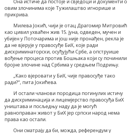
Она истиче да постоје и свједоци и документи о
овим злочинима које Тужилаштво игнорише и
прикрива.
Милева Јокић, чији је отац Драгомир Митровић
као цивил ухваћен жив 15. јуна, одведен, мучен и
убијен у Поточарима и још није пронађен, рекла је
да не вјерује у правосуђе БиХ, које ради
дискриминаторски, осуђујући Србе, а опструише
вођење процеса против Бошњака који су починили
бројне злочине над Србима у средњем Подрињу.
„Како вјеровати у БиХ, чије правосуђе тако
ради?“, пита Јокићева.
И остали чланови породица погинулих истичу
да дискриминација и лицемјерство правосуђа БиХ
уништава и посљедњу наду да је могућ
равноправан живот у БиХ јер српски народ нема
права као остали.
Они сматрају да би, можда, референдум у