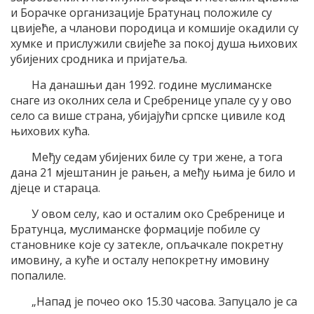
и Борачке организације Братунац положиле су
цвијеће, а чланови породица и комшије окадили су
хумке и прислужили свијеће за покој душа њихових
убијених сродника и пријатеља.
На данашњи дан 1992. године муслиманске
снаге из околних села и Сребренице упале су у ово
село са више страна, убијајући српске цивиле код
њихових кућа.
Међу седам убијених биле су три жене, а тога
дана 21 мјештанин је рањен, а међу њима је било и
дјеце и стараца.
У овом селу, као и осталим око Сребренице и
Братунца, муслиманске формације побиле су
становнике које су затекле, опљачкале покретну
имовину, а куће и осталу непокретну имовину
попалиле.
„Напад је почео око 15.30 часова. Запуцало је са