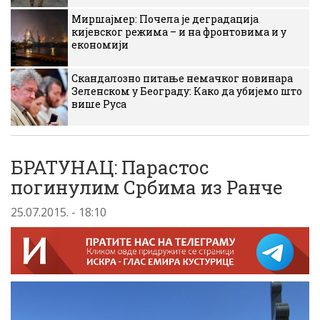
Миршајмер: Почела је деградација
кијевског режима – и на фронтовима и у
економији
Скандалозно питање немачког новинара
Зеленском у Београду: Како да убијемо што
више Руса
БРАТУНАЦ: Парастос
погинулим Србима из Ранче
25.07.2015. - 18:10