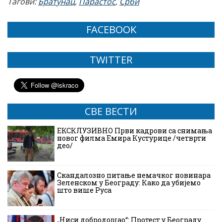
Тагови:
Братунац
,
Парастос
,
Срби
FACEBOOK
TWITTER
СВЕ ВЕСТИ
ЕКСКЛУЗИВНО Први кадрови са снимања
новог филма Емира Кустурице /четврти
део/
Скандалозно питање немачког новинара
Зеленском у Београду: Како да убијемо
што више Руса
„Ниси добродошао“: Протест у Београду