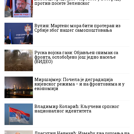
против посете Зеленског
Вулин: Мартенс мора бити протеран из
Србије због нашег самопоштовања
Руска војска гази: Објављен снимак са
фронта, ослобођено још једно насеље
(ВИДЕО)
Миршајмер: Почела је деградација
кијевског режима – и на фронтовима и у
економији
Владимир Коларић: Кључеви српског
националног идентитета
Драгутин Ненезић: Између два рушења на