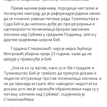
Према њеним ријечима, породице несталих и
погинулих сматрају да је референдум једини начин
да се коначно ријеши питање рада Тужилаштва и
Суда БиХ и да напокон дође до процесуирања и
одговорности починилаца бројних масовних
злочина над Србима у средњем Подрињу, али и у
другим крајевима широм БиХ.
Гордана Стевановић, чија је мајка Љубица
Митровић убијена прије 23 године, каже да не
вјерује у правосуђе и БиХ.
„Зна се ко су жртве, како су и гђе страдале и
Тужилаштво БиХ је требало да прикупи доказе и
подигне оптужнице против починилаца злочина, а
не да прекида истраге због наводног недостатка
доказа што им је најчешће образложење када су у
питању злочини над Србима“, оцијенила је
Стевановићева.