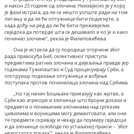
и након 23 године од злочина. Неизвјесно је у којој
је фази истрага, да ли се нешто уопште ради на том
питању и да ли ће оптужнице бити подигнуте, а
када дођу на ред да ли ће бити преживјелих
свједока да потврде шта се дешавало и ко је и како
починио злочине“, рекла је Филиповићева.
Она је истакла да су породице огорчене због
рада правосуђа БиХ, селективног приступа
предметима ратних злочина и дијељења правде јер
годинама Тужилаштво и Суд процесуирају Србе, а
опструишу подизање оптужница и вођење
поступака против починилаца злочина над Србима.
„На тај начин Бошњаке приказују као жртве, а
Србе као агресоре и злочинце што бројни докази и
предмети о почињеним злочинима над српским
цивилима и војницима могу демантовати, али они
те предмете скривају и чекају да поумиру свједоци
и да злочинце ослободе по устаљеној пракси – `због
недостатка доказа`“, рекла је Филиповићева.