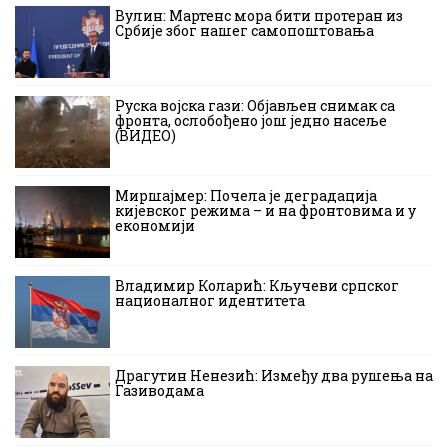
Вулин: Мартенс мора бити протеран из
Србије због нашег самопоштовања
Руска војска гази: Објављен снимак са
фронта, ослобођено још једно насеље
(ВИДЕО)
Миршајмер: Почела је деградација
кијевског режима – и на фронтовима и у
економији
Владимир Коларић: Кључеви српског
националног идентитета
Драгутин Ненезић: Између два рушења на
Газиводама