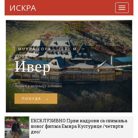
ИСКРА
Навига
ЕКСКЛУЗИВНО Први кадрови са снимања
новог филма Емира Кустурице /четврти
део/