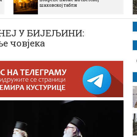
шаховској табли
НЕЈ У БИЈЕЉИНИ:
ње човјека