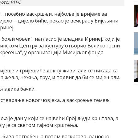
ото: РТРС
т, посебно васкршњи, најбоље је вријеме за
ијело – цијело биће, рекао је вечерас у Бијељини
ринеј.
, бољи човек“, нагласио је владика Иринеј, који је
љинском Центру за културу отворио Великопосни
кресења“, у организацији Мисијског фонда
ијеше и гријешиће док су живи, али се никада са
на жеља, чежња, труд и подвиг да би се мијењали.
 владика бачки.
е стварање новог човјека, а васкрсење темељ
а је дан у који се највећи број људи крштава, а
ју је са светом тајном крштења.
, бива погребен, а потом васкрсава, односно