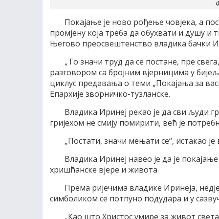
Ф
Покајање је ново рођење човјека, а пос
промјену која треба да обухвати и душу и т
Његово преосвештенство владика бачки И
„То значи труд да се постане, пре свега
разговором са бројним вјерницима у бије
циклус предавања о теми „Покајања за вас
Епархије зворничко-тузланске.
Владика Иринеј рекао је да сви људи гр
гријехом не смију помирити, већ је потреб
„Постати, значи мењати се“, истакао је
Владика Иринеј навео је да је покајањ
хришћанске вјере и живота.
Према ријечима владике Иринеја, недјељ
симболиком се потпуно подудара и у сазвуч
„Као што Христос умире за живот света