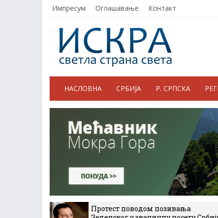
Импресум
Оглашавање
Контакт
НАСЛОВНА
СРБИЈА
Р. СРПСКА
РЕ
Протест поводом позивања
Зеленског у званичну посету Србиј