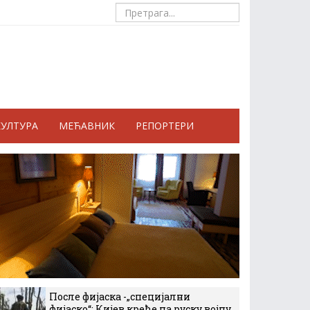
КУЛТУРА
МЕЋАВНИК
РЕПОРТЕРИ
После фијаска -„специјални
фијаско“: Кијев креће на руску војну