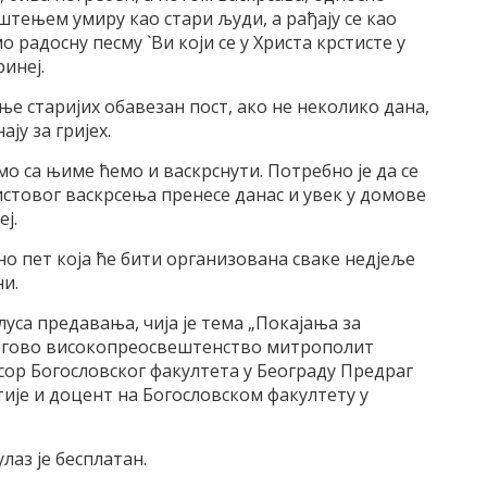
рштењем умиру као стари људи, а рађају се као
о радосну песму `Ви који се у Христа крстисте у
ринеј.
ње старијих обавезан пост, ако не неколико дана,
ају за гријех.
мо са њиме ћемо и васкрснути. Потребно је да се
истовог васкрсења пренесе данас и увек у домове
ј.
о пет која ће бити организована сваке недјеље
ни.
са предавања, чија је тема „Покајања за
Његово високопреосвештенство митрополит
ор Богословског факултета у Београду Предраг
ије и доцент на Богословском факултету у
улаз је бесплатан.