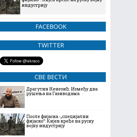
индустрију
FACEBOOK
TWITTER
СВЕ ВЕСТИ
Драгутин Ненезић: Између два
рушења на Газиводама
После фијаска -„специјални
фијаско“: Кијев креће на руску
војну индустрију