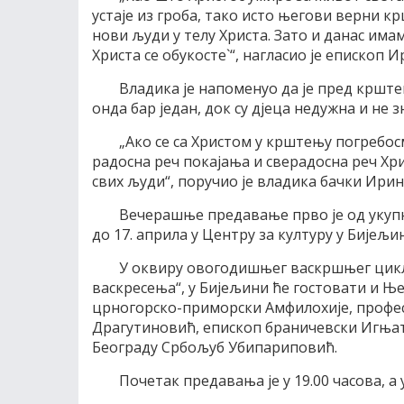
устаје из гроба, тако исто његови верни к
нови људи у телу Христа. Зато и данас имам
Христа се обукосте`“, нагласио је епископ И
Владика је напоменуо да је пред крште
онда бар један, док су дјеца недужна и не зн
„Ако се са Христом у крштењу погребос
радосна реч покајања и сверадосна реч Хр
свих људи“, поручио је владика бачки Ирине
Вечерашње предавање прво је од укупн
до 17. априла у Центру за културу у Бијељи
У оквиру овогодишњег васкршњег циклу
васкресења“, у Бијељини ће гостовати и 
црногорско-приморски Амфилохије, профес
Драгутиновић, епископ браничевски Игњат
Београду Србољуб Убипариповић.
Почетак предавања је у 19.00 часова, а 