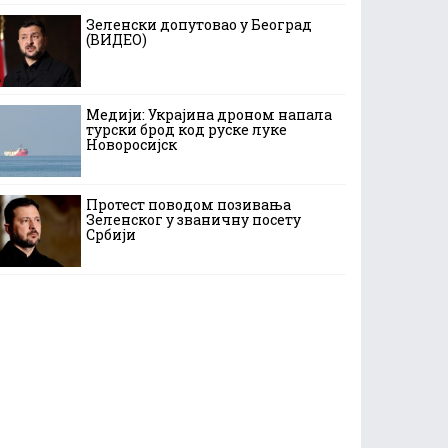
Зеленски допутовао у Београд
(ВИДЕО)
Медији: Украјина дроном напала
турски брод код руске луке
Новоросијск
Протест поводом позивања
Зеленског у званичну посету
Србији