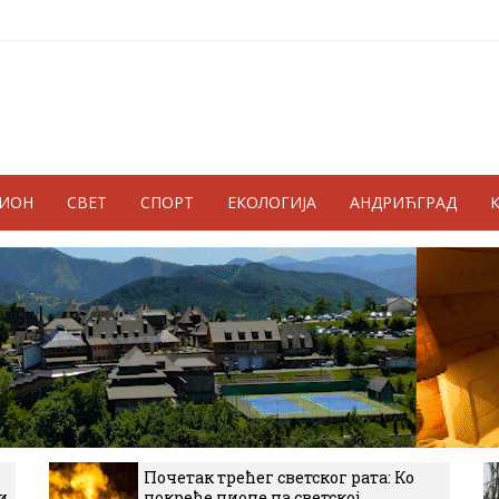
ГИОН
СВЕТ
СПОРТ
ЕКОЛОГИЈА
АНДРИЋГРАД
Почетак трећег светског рата: Ко
и
покреће пионе на светској