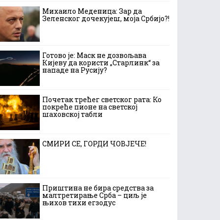
Михаило Меденица: Зар да
Зеленског дочекујеш, моја Србијо?!
Готово је: Маск не дозвољава
Кијеву да користи „Старлинк“ за
нападе на Русију?
Почетак трећег светског рата: Ко
покреће пионе на светској
шаховској табли
СМИРИ СЕ, ГОРДИ ЧОВЈЕЧЕ!
Приштина не бира средства за
малтретирање Срба – циљ је
њихов тихи егзодус