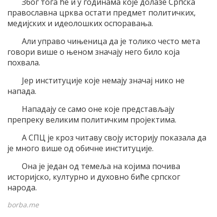
Због тога ће и у годинама које долазе Српска
православна црква остати предмет политичких,
медијских и идеолошких оспоравања.
Али управо чињеница да је толико често мета
говори више о њеном значају него било која
похвала.
Јер институције које немају значај нико не
напада.
Нападају се само оне које представљају
препреку великим политичким пројектима.
А СПЦ је кроз читаву своју историју показала да
је много више од обичне институције.
Она је један од темеља на којима почива
историјско, културно и духовно биће српског
народа.
borba.me