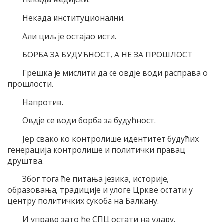
Некада институционални.
Али циљ је остајао исти.
БОРБА ЗА БУДУЋНОСТ, А НЕ ЗА ПРОШЛОСТ
Грешка је мислити да се овдје води расправа о
прошлости.
Напротив.
Овдје се води борба за будућност.
Јер свако ко контролише идентитет будућих
генерација контролише и политички правац
друштва.
Због тога ће питања језика, историје,
образовања, традиције и улоге Цркве остати у
центру политичких сукоба на Балкану.
И управо зато ће СПЦ остати на удару.