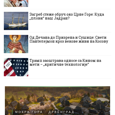
Загреб стеже обруч око Црне Горе: Куда
„плови“ наш Јадран?
Од Дечана до Призрена и Сушице: Свети
Пантелејмон кроз векове живи на Косову
Трамп заоштрава односе са Кином на
мети – „критичне технологије“