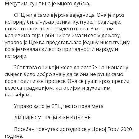
Међутим, суштина је много дубља.
СПЦ није само вјерска заједница. Она је кроз
историју била чувар језика, културе, традиције,
писма и националног идентитета. У многим
крајевима гдје Срби нијесу имали своју државу,
управо је Црква представљала једину институцију
која је чувала свијест о припадности народу и
историји.
Због тога они који желе да ослабе националну
свијест врло добро знају да се она не руши само
кроз политичке процесе. Она се руши кроз прекид
везе са традицијом, историјом и духовним
насљеђем.
Управо зато је СПЦ често прва мета.
ЛИТИЈЕ СУ ПРОМИЈЕНИЛЕ СВЕ
Посебан тренутак догодио се у Црној Гори 2020.
године.