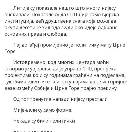
Литије су показале нешто што многи нијесу
очекивали. Показале су да СПЦ није само вјерска
институција, већ друштвена снага која може да
окупи десетине хиљада људи око идеје одбране
основних права и слобода.
Тај догађај промијенио је политичку мапу Црне
Горе.
Истовремено, код многих центара моћи
створио је увјерење да је управо СПЦ препрека
пројектима који су годинама грађени на подјелама,
сукобима идентитета и покушајима да се историјске
везе између Србије и Црне Горе трајно прекину.
Од тог тренутка напади нијесу престали.
Мијењали су само форме.
Некада су били политички.
Некада медијски.