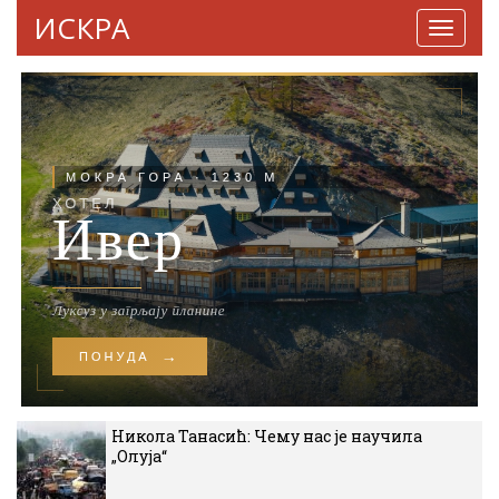
ИСКРА
Навига
Никола Танасић: Чему нас је научила
„Олуја“