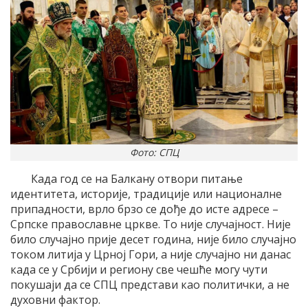
Фото: СПЦ
Када год се на Балкану отвори питање
идентитета, историје, традиције или националне
припадности, врло брзо се дође до исте адресе –
Српске православне цркве. То није случајност. Није
било случајно прије десет година, није било случајно
током литија у Црној Гори, а није случајно ни данас
када се у Србији и региону све чешће могу чути
покушаји да се СПЦ представи као политички, а не
духовни фактор.