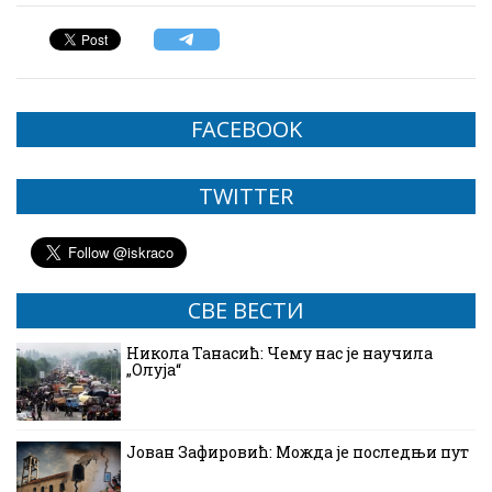
FACEBOOK
TWITTER
СВЕ ВЕСТИ
Никола Танасић: Чему нас је научила
„Олуја“
Јован Зафировић: Можда је последњи пут