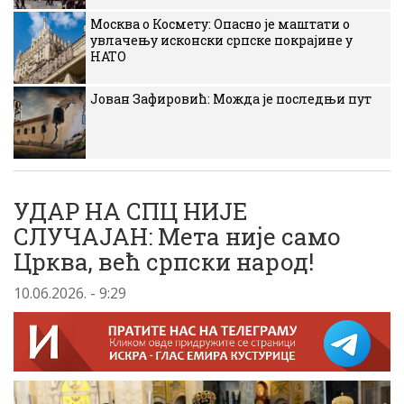
Москва о Космету: Опасно је маштати о
увлачењу исконски српске покрајине у
НАТО
Јован Зафировић: Можда је последњи пут
УДАР НА СПЦ НИЈЕ
СЛУЧАЈАН: Мета није само
Црква, већ српски народ!
10.06.2026. - 9:29