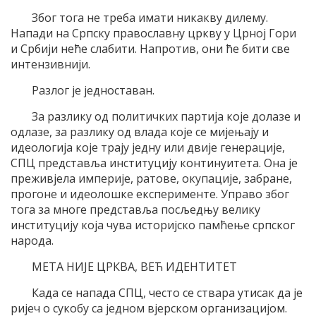
Због тога не треба имати никакву дилему.
Напади на Српску православну цркву у Црној Гори
и Србији неће слабити. Напротив, они ће бити све
интензивнији.
Разлог је једноставан.
За разлику од политичких партија које долазе и
одлазе, за разлику од влада које се мијењају и
идеологија које трају једну или двије генерације,
СПЦ представља институцију континуитета. Она је
преживјела империје, ратове, окупације, забране,
прогоне и идеолошке експерименте. Управо због
тога за многе представља посљедњу велику
институцију која чува историјско памћење српског
народа.
МЕТА НИЈЕ ЦРКВА, ВЕЋ ИДЕНТИТЕТ
Када се напада СПЦ, често се ствара утисак да је
ријеч о сукобу са једном вјерском организацијом.