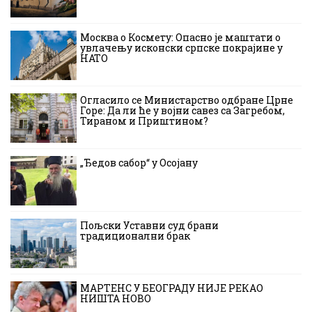
Москва о Космету: Опасно је маштати о
увлачењу исконски српске покрајине у
НАТО
Огласило се Министарство одбране Црне
Горе: Да ли ће у војни савез са Загребом,
Тираном и Приштином?
„Ђедов сабор“ у Осојану
Пољски Уставни суд брани
традиционални брак
МАРТЕНС У БЕОГРАДУ НИЈЕ РЕКАО
НИШТА НОВО