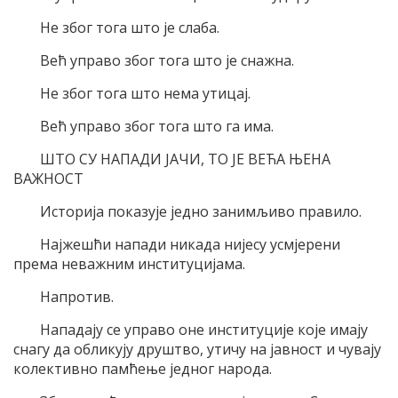
Не због тога што је слаба.
Већ управо због тога што је снажна.
Не због тога што нема утицај.
Већ управо због тога што га има.
ШТО СУ НАПАДИ ЈАЧИ, ТО ЈЕ ВЕЋА ЊЕНА
ВАЖНОСТ
Историја показује једно занимљиво правило.
Најжешћи напади никада нијесу усмјерени
према неважним институцијама.
Напротив.
Нападају се управо оне институције које имају
снагу да обликују друштво, утичу на јавност и чувају
колективно памћење једног народа.