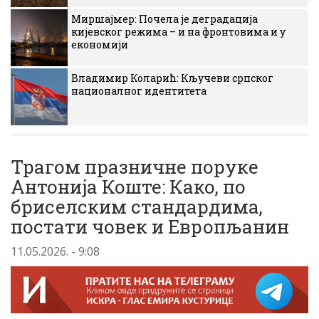
Миршајмер: Почела је деградација
кијевског режима – и на фронтовима и у
економији
Владимир Коларић: Кључеви српског
националног идентитета
Трагом празничне поруке
Антониjа Коште: Како, по
бриселским стандардима,
постати човек и Европљанин
11.05.2026. - 9:08