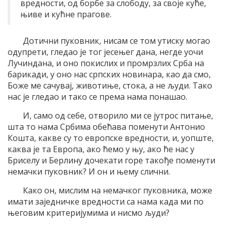
вредности, од борбе за слободу, за своје куће,
њиве и кућне прагове.
Дотични пуковник, нисам се том утиску могао
одупрети, гледао је тог јесењег дана, негде уочи
Лучиндана, и оно покислих и промрзлих Срба на
барикади, у оно нас српских новинара, као да смо,
Боже ме сачувај, животиње, стока, а не људи. Тако
нас је гледао и тако се према нама понашао.
И, само од себе, отворило ми се јутрос питање,
шта то нама Србима обећава поменути Антонио
Кошта, какве су то европске вредности, и, уопште,
каква је та Европа, ако ћемо у њу, ако ће нас у
Бриселу и Берлину дочекати горе такође поменути
немачки пуковник? И он и њему слични.
Како он, мислим на немачког пуковника, може
имати заједничке вредности са нама када ми по
његовим критеријумима и нисмо људи?