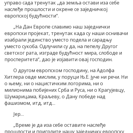
управо сада тренутак „да земља остави иза себе
наслеђе прошлости и окрене се заједничкој
европској будућности“.
„На Дан Европе славимо наш заједнички
европски пројекат, тренутак када су наши оснивачи
изабрали јединство уместо подела и сарадњу
уместо сукоба. Одлучили су да, на пепелу Другог
светског рата, изграде будућност мира, слободе и
просперитета“, дао је изјавити овај господин.
О другом европском господину, на Адолфа
Хитлера овде мислим, у поруци Њ.Е. јуче ни речи. Ни
о њему, ни о нацистичким логорима, ни о
милионима побијених Срба и Руса, ни о Крагујевцу,
Шумарицама, Краљеву, о Дану победе над
фашизмом, итд, итд…
Јер…
„Време је да иза себе оставите наслеђе
прошлости и пригрлите нашу заједничку европску