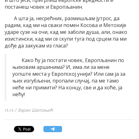
и што јеси, пригрлиш европске вредности и
постанеш човек и Европљанин.
А шта ја, несрећник, размишљам јутрос, да
радим, кад ми на сваки помен Косова и Метохије
ударе сузе на очи, кад ме заболи душа, али, онако
изистински, кад ми се скупи туга под срцем па ми
дође да закукам из гласа?
Како ћу ја постати човек, Европљанин по
њиховим аршинима? И, има ли за мене
уопште места у Европској унији? Или сам ја за
њих изгубљени, пропали случај, па ме тамо
неће ни примити? На концу, све и да хоће, ја
нећу!
rt.rs / Зоран Шапоњић