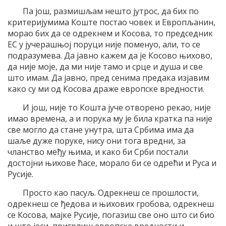
Па још, размишљам нешто јутрос, да бих по
критеријумима Коште постао човек и Европљанин,
морао бих да се одрекнем и Косова, то председник
ЕС у јучерашњој поруци није поменуо, али, то се
подразумева. Да јавно кажем да је Косово њихово,
да није моје, да ми није тамо и срце и душа и све
што имам. Да јавно, пред сенима предака изјавим
како су ми од Косова драже европске вредности.
И још, није то Кошта јуче отворено рекао, није
имао времена, а и порука му је била кратка па није
све могло да стане унутра, шта Србима има да
шаље дуже поруке, нису они тога вредни, за
чланство међу њима, и како би Срби постали
достојни њихове ћасе, морало би се одрећи и Руса и
Русије.
Просто као пасуљ. Одрекнеш се прошлости,
одрекнеш се ђедова и њихових гробова, одрекнеш
се Косова, мајке Русије, погазиш све оно што си био