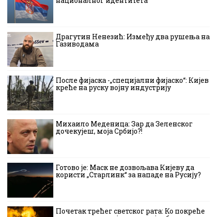
националног идентитета
Драгутин Ненезић: Између два рушења на
Газиводама
После фијаска -„специјални фијаско“: Кијев
креће на руску војну индустрију
Михаило Меденица: Зар да Зеленског
дочекујеш, моја Србијо?!
Готово је: Маск не дозвољава Кијеву да
користи „Старлинк“ за нападе на Русију?
Почетак трећег светског рата: Ко покреће