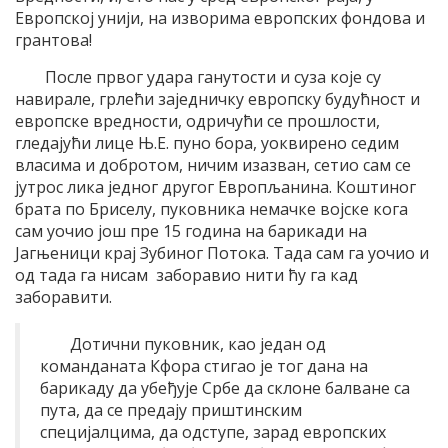
Европској унији, на изворима европских фондова и
грантова!
После првог удара ганутости и суза које су
навирале, грлећи заједничку европску будућност и
европске вредности, одричући се прошлости,
гледајући лице Њ.Е. пуно бора, уоквирено седим
власима и добротом, ничим изазван, сетио сам се
јутрос лика једног другог Европљанина. Коштиног
брата по Бриселу, пуковника немачке војске кога
сам уочио још пре 15 година на барикади на
Јагњеници крај Зубиног Потока. Тада сам га уочио и
од тада га нисам заборавио нити ћу га кад
заборавити.
Дотични пуковник, као један од
команданата Кфора стигао је тог дана на
барикаду да убеђује Србе да склоне балване са
пута, да се предају приштинским
специјалцима, да одступе, зарад европских