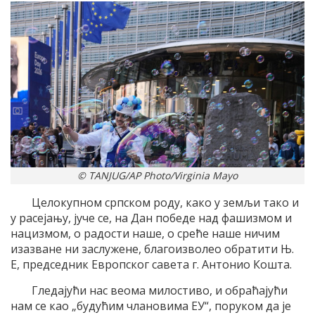
© TANJUG/AP Photo/Virginia Mayo
Целокупном српском роду, како у земљи тако и
у расејању, јуче се, на Дан победе над фашизмом и
нацизмом, о радости наше, о среће наше ничим
изазване ни заслужене, благоизволео обратити Њ.
Е, председник Европског савета г. Антонио Кошта.
Гледајући нас веома милостиво, и обраћајући
нам се као „будућим члановима ЕУ“, поруком да је