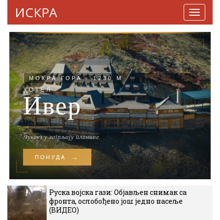
ИСКРА
Навига
Руска војска гази: Објављен снимак са
фронта, ослобођено још једно насеље
(ВИДЕО)