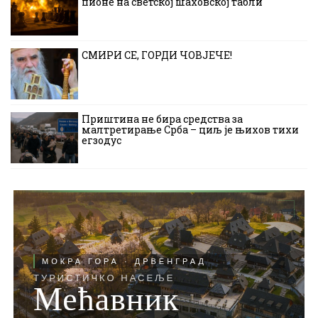
пионе на светској шаховској табли
СМИРИ СЕ, ГОРДИ ЧОВЈЕЧЕ!
Приштина не бира средства за
малтретирање Срба – циљ је њихов тихи
егзодус