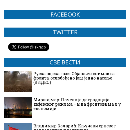
FACEBOOK
TWITTER
СВЕ ВЕСТИ
Руска војска гази: Објављен снимак са
фронта, ослобођено још једно насеље
(ВИДЕО)
Миршајмер: Почела је деградација
кијевског режима – и на фронтовима и у
економији
Владимир Коларић: Кључеви српског