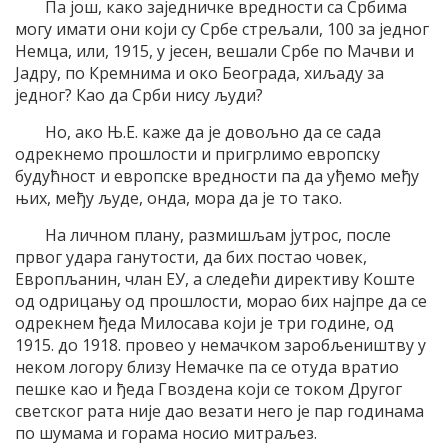
Па још, како заједничке вредности са Србима
могу имати они који су Србе стрељали, 100 за једног
Немца, или, 1915, у јесен, вешали Србе по Мачви и
Јадру, по Кремнима и око Београда, хиљаду за
једног? Као да Срби нису људи?
Но, ако Њ.Е. каже да је довољно да се сада
одрекнемо прошлости и пригрлимо европску
будућност и европске вредности па да уђемо међу
њих, међу људе, онда, мора да је то тако.
На личном плану, размишљам јутрос, после
првог удара ганутости, да бих постао човек,
Европљанин, члан ЕУ, а следећи директиву Коште
од одрицању од прошлости, морао бих најпре да се
одрекнем ђеда Милосава који је три године, од
1915. до 1918. провео у немачком заробљеништву у
неком логору близу Немачке па се отуда вратио
пешке као и ђеда Гвоздена који се током Другог
светског рата није дао везати него је пар годинама
по шумама и горама носио митраљез.