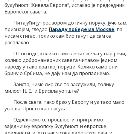
будућност. Живела Европа“, истакао је председник
Европског савета.
Читајући јутрос зором дотичну поруку, јуче сам,
признајем, гледао
Параду победе из Москве
, па
нисам стигао, толико сам био ганут да сам се
расплакао.
О Господе, колико само лепих жеља у пар речи,
колико добронамерних савета читавом једном
народу у тако краткој поруци. Колико само они
брину о Србима, не дају нам да пропаднемо.
Заиста, чиме смо све то заслужили, толику
милост Њ.Е. и Брисела уопште?
После свега, тако брзо у Европу и уз тако мало
услова. Просто као пасуљ.
Одрекнемо се прошлости, пригрлимо
заједничку европску будућност и европске
вредности, и, ето нас у сред европског раја, у