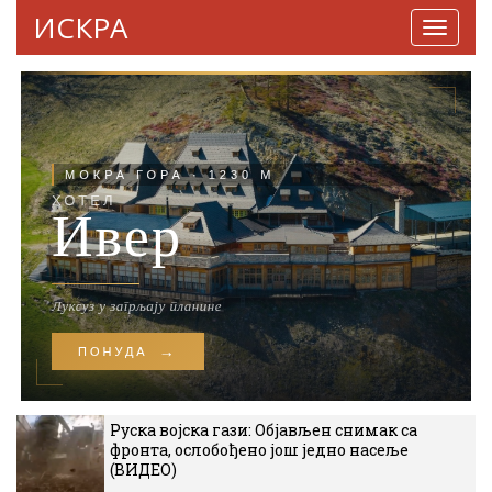
ИСКРА
Навига
Руска војска гази: Објављен снимак са
фронта, ослобођено још једно насеље
(ВИДЕО)