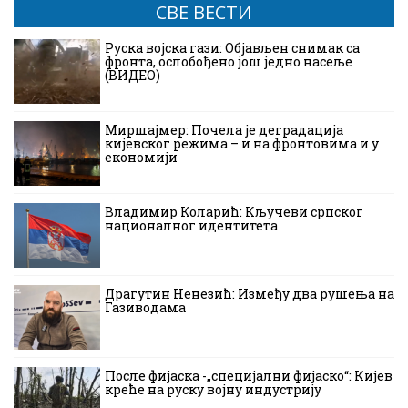
СВЕ ВЕСТИ
Руска војска гази: Објављен снимак са
фронта, ослобођено још једно насеље
(ВИДЕО)
Миршајмер: Почела је деградација
кијевског режима – и на фронтовима и у
економији
Владимир Коларић: Кључеви српског
националног идентитета
Драгутин Ненезић: Између два рушења на
Газиводама
После фијаска -„специјални фијаско“: Кијев
креће на руску војну индустрију