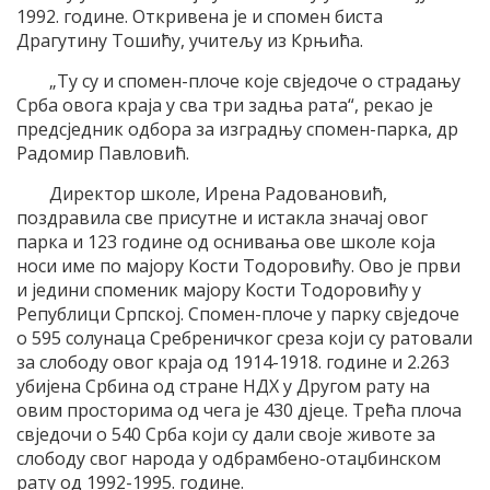
1992. године. Откривена је и спомен биста
Драгутину Тошићу, учитељу из Крњића.
„Ту су и спомен-плоче које свједоче о страдању
Срба овога краја у сва три задња рата“, рекао је
предсједник одбора за изградњу спомен-парка, др
Радомир Павловић.
Директор школе, Ирена Радовановић,
поздравила све присутне и истакла значај овог
парка и 123 године од оснивања ове школе која
носи име по мајору Кости Тодоровићу. Ово је први
и једини споменик мајору Кости Тодоровићу у
Републици Српској. Спомен-плоче у парку свједоче
о 595 солунаца Сребреничког среза који су ратовали
за слободу овог краја од 1914-1918. године и 2.263
убијена Србина од стране НДХ у Другом рату на
овим просторима од чега је 430 дјеце. Трећа плоча
свједочи о 540 Срба који су дали своје животе за
слободу свог народа у одбрамбено-отаџбинском
рату од 1992-1995. године.