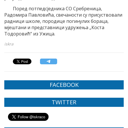
Поред потпедсједника СО Сребреница,
Радомира Павловића, свечаности су присуствовали
радници школе, породице погинулих бораца,
мјештани и представници удружења „Коста
Тодоровић“ из Ужица.
iskra
FACEBOOK
TWITTER