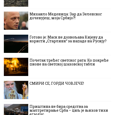
Михаило Меденица: Зар да Зеленског
дочекујеш, моја Србијо?!
Готово је: Маск не дозвољава Кијеву да
користи „Старлинк“ за нападе на Русију?
Почетак трећег светског рата: Ко покреће
пионе на светској шаховској табли
СМИРИ СЕ, ГОРДИ ЧОВЈЕЧЕ!
Приштина не бира средства за
малтретирање Срба – циљ је њихов тихи
егзодус