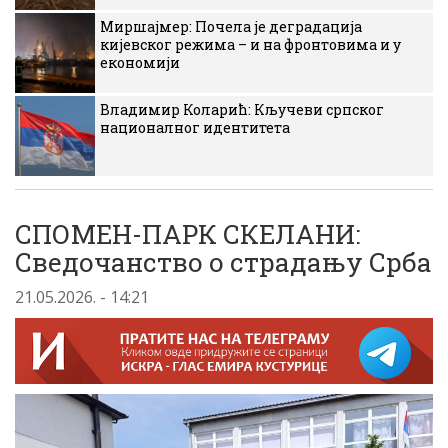
Миршајмер: Почела је деградација
кијевског режима – и на фронтовима и у
економији
Владимир Коларић: Кључеви српског
националног идентитета
СПОМЕН-ПАРК СКЕЛАНИ:
Сведочанство о страдању Срба
21.05.2026. - 14:21