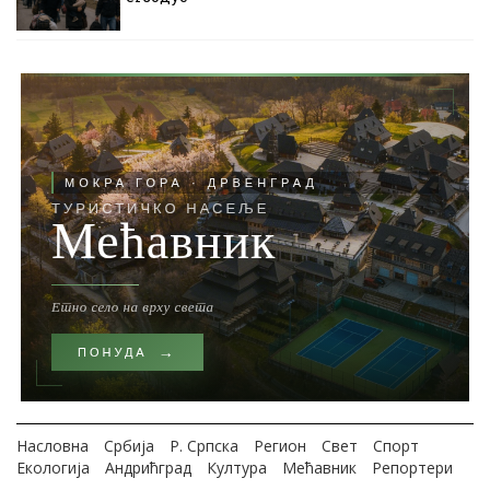
Насловна
Србија
Р. Српска
Регион
Свет
Спорт
Екологија
Андрићград
Култура
Мећавник
Репортери