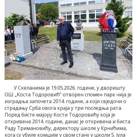
У Скеланима је 19.05.2026. године, у дворишту
ОШ „Коста Тодоровић“ отворен спомен парк чија је
изградња започета 2014. године, а који свједочи о
страдању Срба овога краја у три последња рата.
Поред бисте мајору Кости Тодоровићу која је
откривена 2014. године, данас је откривена и биста
Раду Тримановићу, директору школе у Крнићима,
кога су убиле комшије у свом стану у школи 5. јула