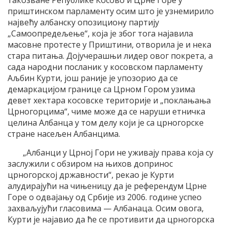
такозване Републике Косово и Црне Горе у
приштинском парламенту осим што је узнемирило
највећу албанску опозициону партију
„Самоопредељење“, која је због тога најавила
масовне протесте у Приштини, отворила је и нека
стара питања. Дојучерашњи лидер овог покрета, а
сада народни посланик у косовском парламенту
Аљбин Курти, још раније је упозорио да се
демаркацијом границе са Црном Гором узима
девет хектара косовске територије и „поклањања
Црногорцима“, чиме може да се наруши етничка
целина Албанца у том делу који је са црногорске
стране насељен Албанцима.
„Албанци у Црној Гори не уживају права која су
заслужили с обзиром на њихов допринос
црногорској државности“, рекао је Курти
алудирајући на чињеницу да је референдум Црне
Горе о одвајању од Србије из 2006. године успео
захваљујући гласовима — Албанаца. Осим овога,
Курти је најавио да ће се противити да црногорска