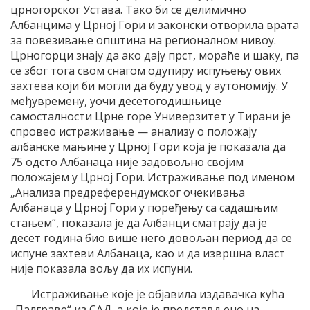
црногорског Устава. Тако би се делимично
Албанцима у Црној Гори и законски отворила врата
за повезивање општина на регионалном нивоу.
Црногорци знају да ако дају прст, мораће и шаку, па
се због тога свом снагом одупиру испуњењу ових
захтева који би могли да буду увод у аутономију. У
међувремену, уочи десетогодишњице
самосталности Црне горе Универзитет у Тирани је
спровео истраживање — анализу о положају
албанске мањине у Црној Гори која је показала да
75 одсто Албанаца није задовољно својим
положајем у Црној Гори. Истраживање под именом
„Анализа предреферендумског очекивања
Албанаца у Црној Гори у поређењу са садашњим
стањем“, показала је да Албанци сматрају да је
десет година био више него довољан период да се
испуне захтеви Албанаца, као и да извршна власт
није показала вољу да их испуни.
Истраживање које је објавила издавачка кућа
„Палграве“ из САД, а које је представљено на