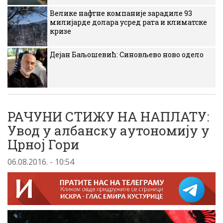
Велике нафтне компаније зарадиле 93
милијарде долара усред рата и климатске
кризе
Дејан Баљошевић: Синовљево ново одело
РАЧУНИ СТИЖУ НА НАПЛАТУ:
Увод у албанску аутономију у
Црној Гори
06.08.2016. - 10:54