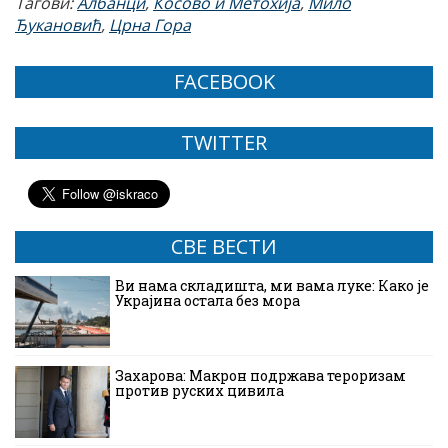
Тагови:
Албанци
,
Косово и Метохија
,
Мило
Ђукановић
,
Црна Гора
FACEBOOK
TWITTER
СВЕ ВЕСТИ
Ви нама складишта, ми вама луке: Како је
Украјина остала без мора
Захарова: Макрон подржава тероризам
против руских цивила