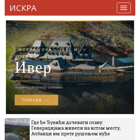
ИСКРА
Навига
Где ће Ђукићи дочекати славу:
Генерацијама живели на истом месту,
Албанци им прете рушењем куће