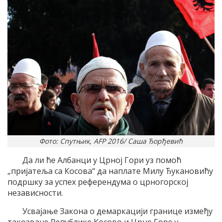
Фото: Спутњик, AFP 2016/ Саша Ђорђевић
Да ли ће Албанци у Црној Гори уз помоћ
„пријатеља са Косова“ да наплате Милу Ђукановићу
подршку за успех референдума о црногорској
независности.
Усвајање Закона о демаркацији границе између