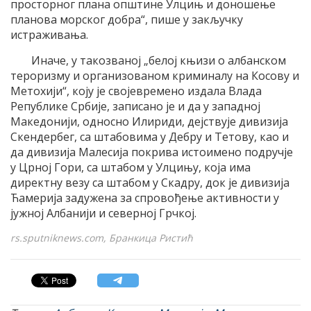
просторног плана општине Улцињ и доношење
планова морског добра“, пише у закључку
истраживања.
Иначе, у такозваној „белој књизи о албанском
тероризму и организованом криминалу на Косову и
Метохији“, коју је својевремено издала Влада
Републике Србије, записано је и да у западној
Македонији, односно Илириди, дејствује дивизија
Скендербег, са штабовима у Дебру и Тетову, као и
да дивизија Малесија покрива истоимено подручје
у Црној Гори, са штабом у Улцињу, која има
директну везу са штабом у Скадру, док је дивизија
Ћамерија задужена за спровођење активности у
јужној Албанији и северној Грчкој.
rs.sputniknews.com, Бранкица Ристић