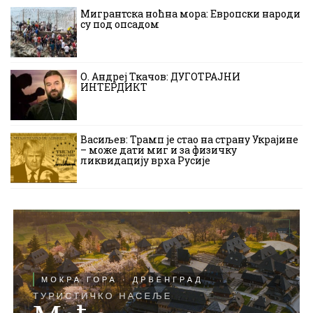
Мигрантска ноћна мора: Европски народи
су под опсадом
О. Андреј Ткачов: ДУГОТРАЈНИ
ИНТЕРДИКТ
Васиљев: Трамп је стао на страну Украјине
– може дати миг и за физичку
ликвидацију врха Русије