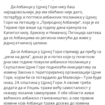
Да Албанци у Црној Гори нису баш
најзадовољнији, јер им обећано није дато,
потврђују и потписи албанских посланика у Црној
Гори на петицију о „Природној Албанији“, која је из
Тиране пре више од годину дана кренула ка
Капитол хилу, Бриселу и Немачкој. Петиција захтева
да се Албанцима из региона омогући да живе у
једној етничкој целини.
Да се Албанци у Црној Гори спремају да пређу са
„речи на дела“, доказ је и потез који су почетком
јуна ове године повукли албански посланици у
Скупштини Црне Горе подносећи иницијативу за
измену Закона о територијалној организацији Црне
Горе, којом би се потврдило да Малесија—Тузи буде
нова, 24. општина у Црној Гори. А овоме треба
додати да и Улцињ тражи већу самосталност у
оквиру локалне самоуправе. У обе области живи
већинско албанско становништво, а ове правне
измене које Албанци траже досежу до измена