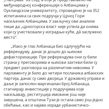
међународној конференцији о Албанцима у
Оукландском универзитету, спроведено је на 352
испитаника са свих подручја у Црној Гори
насељених Албанцима. У закључку ове анализе
пише да „црногорска власт није успела да онима
који су учествовали у изградњи куће, дâ заслужено
место“.
„Иако је глас Албанаца био одлучујући на
референдуму, данас је дошло до њихове
дефакторизације. Пре референдума они су били
страна у преговорима и њихови захтеви били су
предмет разговора на различитим нивоима. У
парламенту је било до четири посланика албанских
партија, данас су само двојица. У државној управи и
даље је запослен маргиналан број Албанаца,
стагнирају инвестиције у подручјима које
насељавају, реституција имовине још није
завршена, а општина Тузи је остала само још једно
обећање, као и најаве израде урбанистичко-