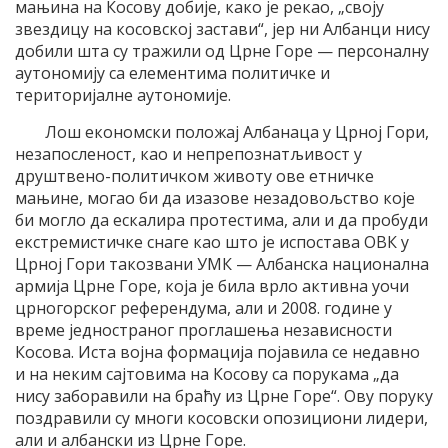
мањина на Косову добије, како је рекао, „своју
звездицу на косовској застави“, јер ни Албанци нису
добили шта су тражили од Црне Горе — персоналну
аутономију са елементима политичке и
територијалне аутономије.
Лош економски положај Албанаца у Црној Гори,
незапосленост, као и непрепознатљивост у
друштвено-политичком животу ове етничке
мањине, могао би да изазове незадовољство које
би могло да ескалира протестима, али и да пробуди
екстремистичке снаге као што је испостава ОВК у
Црној Гори такозвани УМК — Албанска национална
армија Црне Горе, која је била врло активна уочи
црногорског референдума, али и 2008. године у
време једностраног проглашења независности
Косова. Иста војна формација појавила се недавно
и на неким сајтовима на Косову са порукама „да
нису заборавили на браћу из Црне Горе“. Ову поруку
поздравили су многи косовски опозициони лидери,
али и албански из Црне Горе.