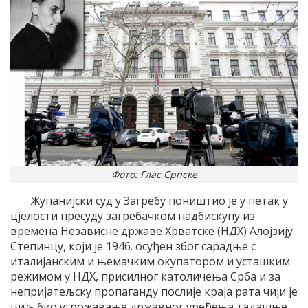
Фото: Глас Српске
Жупанијски суд у Загребу поништио је у петак у
цјелости пресуду загребачком надбискупу из
времена Независне државе Хрватске (НДХ) Алојзију
Степинцу, који је 1946. осуђен због сарадње с
италијанским и њемачким окупатором и усташким
режимом у НДХ, присилног католичења Срба и за
непријатељску пропаганду послије краја рата чији је
циљ био угрожавање државног уређења тадашње