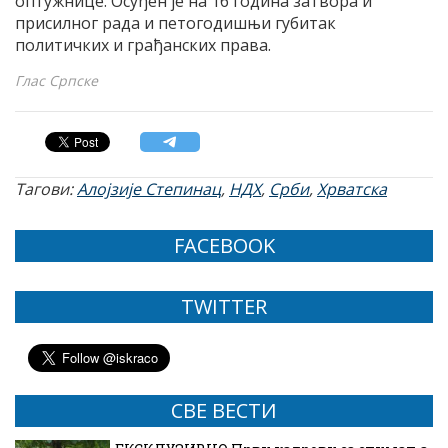
оптужнице. Осуђен је на 16 година затвора и
присилног рада и петогодишњи губитак
политичких и грађанских права.
Глас Српске
Тагови:
Алојзије Степинац
,
НДХ
,
Срби
,
Хрватска
FACEBOOK
TWITTER
СВЕ ВЕСТИ