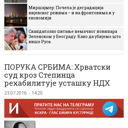
Миршајмер: Почела је деградација
кијевског режима – и на фронтовима и у
економији
Скандалозно питање немачког новинара
Зеленском у Београду: Како да убијемо што
више Руса
ПОРУКА СРБИМА: Хрватски
суд кроз Степинца
рехабилитује усташку НДХ
23.07.2016. - 14:20