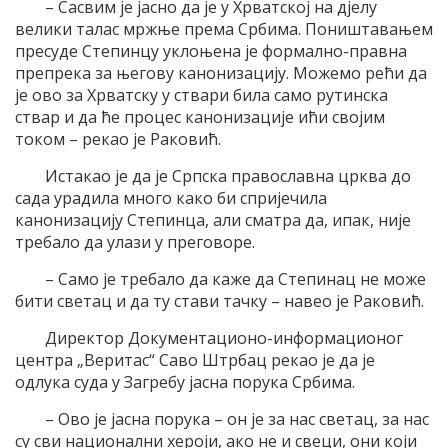
– Сасвим је јасно да је у Хрватској на дјелу
велики талас мржње према Србима. Поништавањем
пресуде Степинцу уклоњена је формално-правна
препрека за његову канонизацију. Можемо рећи да
је ово за Хрватску у ствари била само рутинска
ствар и да ће процес канонизације ићи својим
током – рекао је Раковић.
Истакао је да је Српска православна црква до
сада урадила много како би спријечила
канонизацију Степинца, али сматра да, ипак, није
требало да улази у преговоре.
– Само је требало да каже да Степинац не може
бити светац и да ту стави тачку – навео је Раковић.
Директор Документационо-информационог
центра „Веритас“ Саво Штрбац рекао је да је
одлука суда у Загребу јасна порука Србима.
– Ово је јасна порука – он је за нас светац, за нас
су сви национални хероји, ако не и свеци, они који