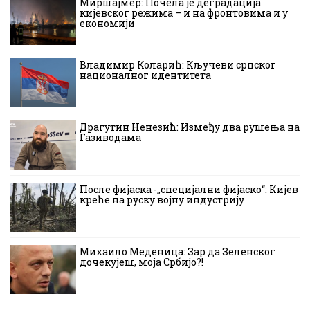
Миршајмер: Почела је деградација
кијевског режима – и на фронтовима и у
економији
Владимир Коларић: Кључеви српског
националног идентитета
Драгутин Ненезић: Између два рушења на
Газиводама
После фијаска -„специјални фијаско“: Кијев
креће на руску војну индустрију
Михаило Меденица: Зар да Зеленског
дочекујеш, моја Србијо?!