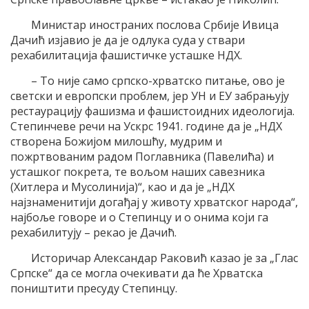
Министар иностраних послова Србије Ивица
Дачић изјавио је да је одлука суда у ствари
рехабилитација фашистичке усташке НДХ.
– То није само српско-хрватско питање, ово је
светски и европски проблем, јер УН и ЕУ забрањују
рестаурацију фашизма и фашистоидних идеологија.
Степинчеве речи на Ускрс 1941. године да је „НДХ
створена Божијом милошћу, мудрим и
пожртвованим радом Поглавника (Павелића) и
усташког покрета, те вољом наших савезника
(Хитлера и Мусолинија)“, као и да је „НДХ
најзнаменитији догађај у животу хрватског народа“,
најбоље говоре и о Степинцу и о онима који га
рехабилитују – рекао је Дачић.
Историчар Александар Раковић казао је за „Глас
Српске“ да се могла очекивати да ће Хрватска
поништити пресуду Степинцу.