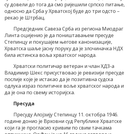
су довели до тога да смо ријешили српско питање,
односно да Срба у Хрватској буде до три одсто –
рекао је Штрбац.
Предсједник Савеза Срба из региона Миодраг
Линта оцијенио је да поништавањем пресуде
Степинцу и покушајем његове канонизације,
Хрватска шаље јасну поруку да је злочиначка НДХ
била истинска воља хрватског народа.
Хрватски политичар ветеран и члан ХДЗ-а
Владимир Шекс присуствовао је ревизији пресуде
послије које је истакао да је позитивна судска
одлука израз политичке воље хрватског народа и
да је она по свему историјска.
Пресуда
Пресуду Алојзију Степинцу 11. октобра 1946.
године донио је Врховни суд Републике Хрватске
који га је прогласио кривим по свим тачкама