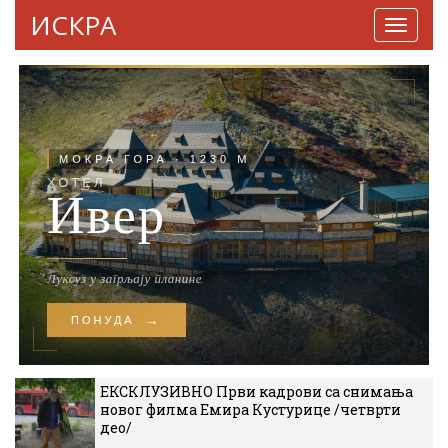
ИСКРА
Навига
ЕКСКЛУЗИВНО Први кадрови са снимања
новог филма Емира Кустурице /четврти
део/