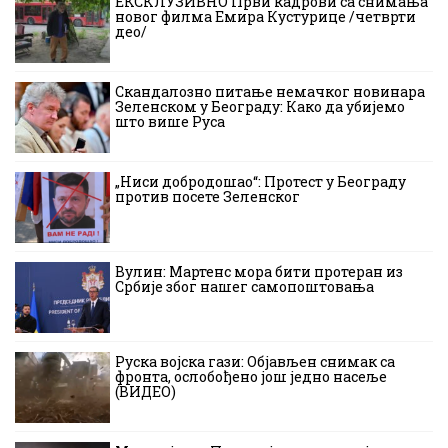
ЕКСКЛУЗИВНО Први кадрови са снимања
новог филма Емира Кустурице /четврти
део/
Скандалозно питање немачког новинара
Зеленском у Београду: Како да убијемо
што више Руса
„Ниси добродошао“: Протест у Београду
против посете Зеленског
Вулин: Мартенс мора бити протеран из
Србије због нашег самопоштовања
Руска војска гази: Објављен снимак са
фронта, ослобођено још једно насеље
(ВИДЕО)