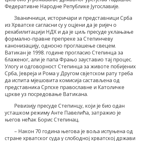
Федеративне Народне Републике Југославије.
Званичници, историчари и представници Срба
из Хрватске сагласни су у оцјени да је ријеч о
рехабилитацији НДХ и да је циљ пресуде уклањање
формално-правне препреке за Степинчеву
канонизацију, односно проглашење свецем.
Ватикан је 1998. године прогласио Степинца за
блаженог, али је папа Фрањо зауставио тај процес.
Улогу и одговорност Степинца за животе побијених
Срба, Јевреја и Рома у Другом свјетском рату треба
да испита мјешовита комисија састављена од
представника Српске православне и Католичке
цркве уз посредовање Ватикана.
Ревизију пресуде Степинцу, који је био одан
усташком режиму Анте Павелића, затражио је
његов нећак Борис Степинац.
– Након 70 година његова је воља испуњена од
стране хрватског суда у слободној хрватској држави