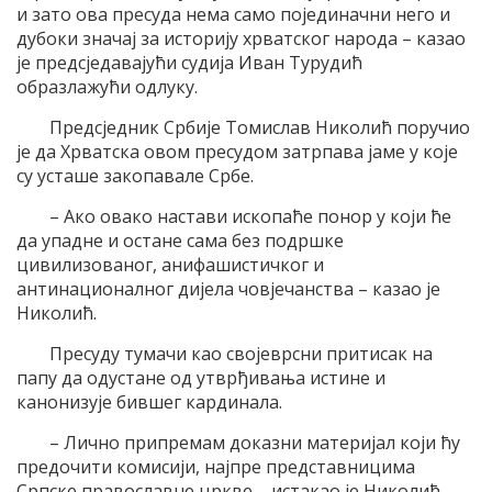
и зато ова пресуда нема само појединачни него и
дубоки значај за историју хрватског народа – казао
је предсједавајући судија Иван Турудић
образлажући одлуку.
Предсједник Србије Томислав Николић поручио
је да Хрватска овом пресудом затрпава јаме у које
су усташе закопавале Србе.
– Ако овако настави ископаће понор у који ће
да упадне и остане сама без подршке
цивилизованог, анифашистичког и
антинационалног дијела човјечанства – казао је
Николић.
Пресуду тумачи као својеврсни притисак на
папу да одустане од утврђивања истине и
канонизује бившег кардинала.
– Лично припремам доказни материјал који ћу
предочити комисији, најпре представницима
Српске православне цркве – истакао је Николић.