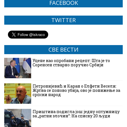
FACEBOOK
TWITTER
СВЕ ВЕСТИ
Уцене као опробани рецепт: Шта је то
Соренсен стварно поручио Србији
Петронијевић и Каран о Елфети Весели:
Жртва се поново убија, ово је понижење за
српски народ
Приштина подигла још једну оптужницу
за „ратни злочин“: На списку 20 људи