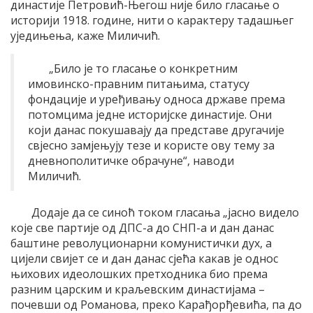
династије Петровић-Његош није било гласање о
историји 1918. године, нити о карактеру тадашњег
уједињења, каже Миличић.
„Било је то гласање о конкретним
имовинско-правним питањима, статусу
фондације и уређивању односа државе према
потомцима једне историјске династије. Они
који данас покушавају да представе другачије
свјесно замјењују тезе и користе ову тему за
дневнополитичке обрачуне“, наводи
Миличић.
Додаје да се синоћ током гласања „јасно видело
које све партије од ДПС-а до СНП-а и дан данас
баштине револуционарни комунистички дух, а
цијели свијет се и дан данас сјећа какав је однос
њихових идеолошких претходника био према
разним царским и краљевским династијама –
почевши од Романова, преко Карађорђевића, па до