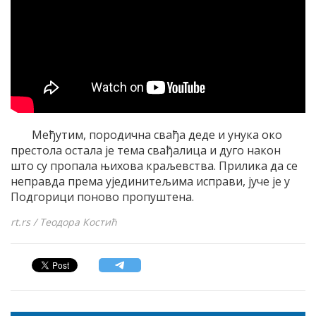
Међутим, породична свађа деде и унука око
престола остала је тема свађалица и дуго након
што су пропала њихова краљевства. Прилика да се
неправда према ујединитељима исправи, јуче је у
Подгорици поново пропуштена.
rt.rs / Теодора Костић