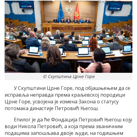
© Скупштина Црне Горе
У Скупштини Црне Горе, под објашњењем да се
исправља неправда према краљевској породици
Црне Горе, усвојена је измена Закона о статусу
потомака династије Петровић Његош.
Епилог је да ће Фондација Петровић Његош коју
води Никола Петровић, а која према званичним
подацима запошљава двоје људи, на годишњем