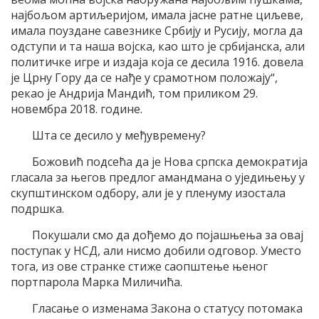
најбољом артиљеријом, имала јасне ратне циљеве,
имала поуздане савезнике Србију и Русију, могла да
одступи и та наша војска, као што је србијанска, али
политичке игре и издаја која се десила 1916. довела
је Црну Гору да се нађе у срамотном положају“,
рекао је Андрија Мандић, том приликом 29.
новембра 2018. године.
Шта се десило у међувремену?
Божовић подсећа да је Нова српска демократија
гласала за његов предлог амандмана о уједињењу у
скупштинском одбору, али је у пленуму изостала
подршка.
Покушали смо да дођемо до појашњења за овај
поступак у НСД, али нисмо добили одговор. Уместо
тога, из ове странке стиже саопштење њеног
портпарола Марка Миличића.
Гласање о изменама Закона о статусу потомака