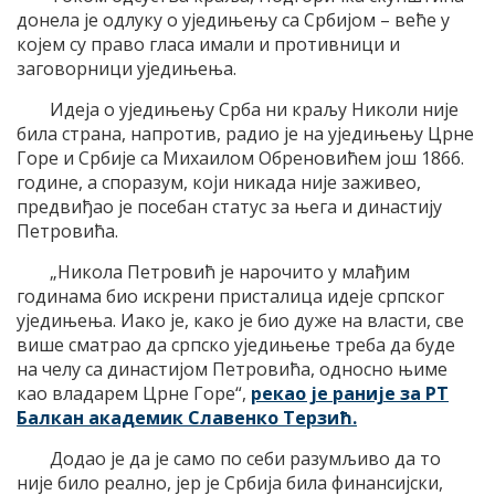
донела је одлуку о уједињењу са Србијом – веће у
којем су право гласа имали и противници и
заговорници уједињења.
Идеја о уједињењу Срба ни краљу Николи није
била страна, напротив, радио је на уједињењу Црне
Горе и Србије са Михаилом Обреновићем још 1866.
године, а споразум, који никада није заживео,
предвиђао је посебан статус за њега и династију
Петровића.
„Никола Петровић је нарочито у млађим
годинама био искрени присталица идеје српског
уједињења. Иако је, како је био дуже на власти, све
више сматрао да српско уједињење треба да буде
на челу са династијом Петровића, односно њиме
као владарем Црне Горе“,
рекао је раније за РТ
Балкан академик Славенко Терзић.
Додао је да је само по себи разумљиво да то
није било реално, јер је Србија била финансијски,