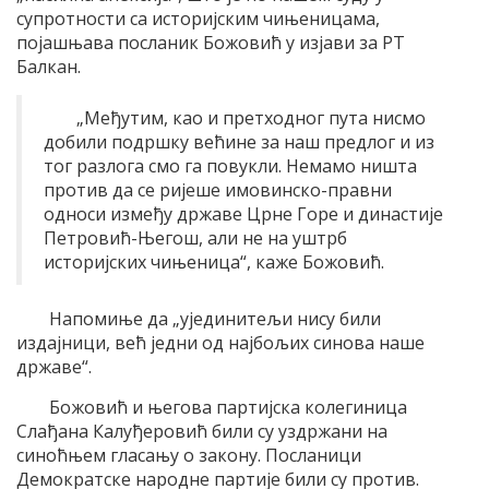
супротности са историјским чињеницама,
појашњава посланик Божовић у изјави за РТ
Балкан.
„Међутим, као и претходног пута нисмо
добили подршку већине за наш предлог и из
тог разлога смо га повукли. Немамо ништа
против да се ријеше имовинско-правни
односи између државе Црне Горе и династије
Петровић-Његош, али не на уштрб
историјских чињеница“, каже Божовић.
Напомиње да „ујединитељи нису били
издајници, већ једни од најбољих синова наше
државе“.
Божовић и његова партијска колегиница
Слађана Калуђеровић били су уздржани на
синоћњем гласању о закону. Посланици
Демократске народне партије били су против.