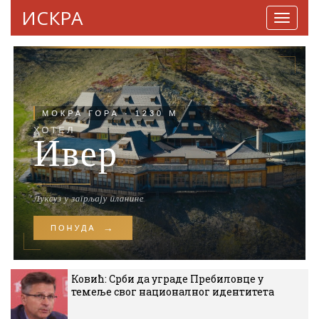
ИСКРА
Навига
Ковић: Срби да уграде Пребиловце у
темеље свог националног идентитета