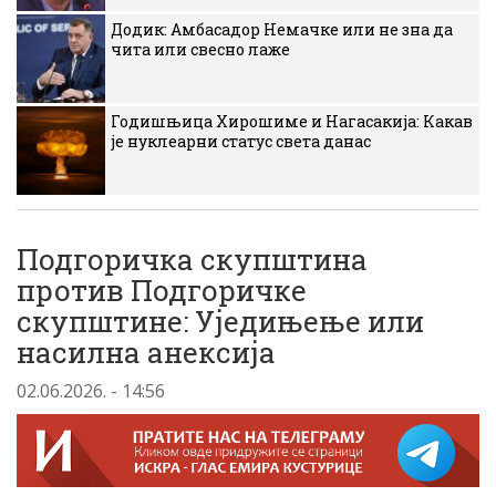
Додик: Амбасадор Немачке или не зна да
чита или свесно лаже
Годишњица Хирошиме и Нагасакија: Какав
је нуклеарни статус света данас
Подгоричка скупштина
против Подгоричке
скупштине: Уједињење или
насилна анексија
02.06.2026. - 14:56