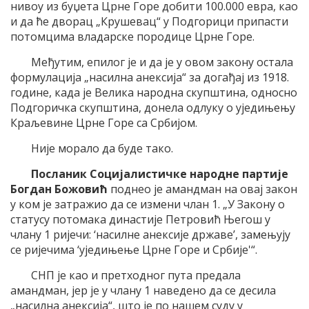
нивоу из буџета Црне Горе добити 100.000 евра, као
и да ће дворац „Крушевац“ у Подгорици припасти
потомцима владарске породице Црне Горе.
Међутим, епилог је и да је у овом закону остала
формулација „насилна анексија“ за догађај из 1918.
године, када је Велика народна скупштина, односно
Подгоричка скупштина, донела одлуку о уједињењу
Краљевине Црне Горе са Србијом.
Није морало да буде тако.
Посланик Социјалистичке народне партије
Богдан Божовић
поднео је амандман на овај закон
у ком је затражио да се измени члан 1. „У Закону о
статусу потомака династије Петровић Његош у
члану 1 ријечи: ‘насилне анексије државе’, замењују
се ријечима ‘уједињење Црне Горе и Србије'“.
СНП је као и претходног пута предала
амандман, јер је у члану 1 наведено да се десила
„насилна анексија“, што је по нашем суду у