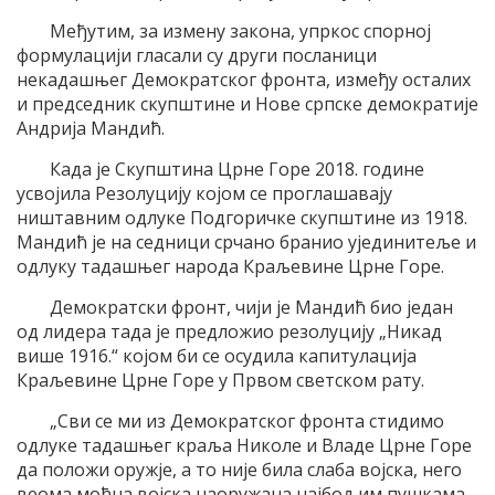
Међутим, за измену закона, упркос спорној
формулацији гласали су други посланици
некадашњег Демократског фронта, између осталих
и председник скупштине и Нове српске демократије
Андрија Мандић.
Када је Скупштина Црне Горе 2018. године
усвојила Резолуцију којом се проглашавају
ништавним одлуке Подгоричке скупштине из 1918.
Мандић је на седници срчано бранио ујединитеље и
одлуку тадашњег народа Краљевине Црне Горе.
Демократски фронт, чији је Мандић био један
од лидера тада је предложио резолуцију „Никад
више 1916.“ којом би се осудила капитулација
Краљевине Црне Горе у Првом светском рату.
„Сви се ми из Демократског фронта стидимо
одлуке тадашњег краља Николе и Владе Црне Горе
да положи оружје, а то није била слаба војска, него
веома моћна војска наоружана најбољим пушкама,