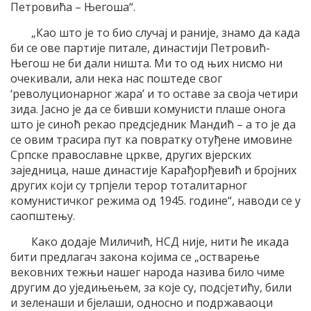
Петровића – Његоша“.
„Као што је то био случај и раније, знамо да када
би се ове партије питале, династији Петровић-
Његош не би дали ништа. Ми то од њих нисмо ни
очекивали, али нека нас поштеде свог
‘револуционарног жара’ и то оставе за своја четири
зида. Јасно је да се бивши комунисти плаше онога
што је синоћ рекао предсједник Мандић – а то је да
се овим трасира пут ка повратку отуђене имовине
Српске православне цркве, других вјерских
заједница, наше династије Карађорђевић и бројних
других који су трпјели терор тоталитарног
комунистичког режима од 1945. године“, наводи се у
саопштењу.
Како додаје Миличић, НСД није, нити ће икада
бити предлагач закона којима се „остварење
вековних тежњи нашег народа назива било чиме
другим до уједињењем, за које су, подсјетићу, били
и зеленаши и бјелаши, односно и подржаваоци