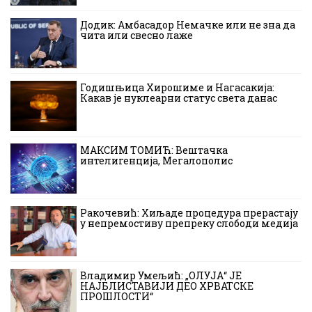
Додик: Амбасадор Немачке или не зна да
чита или свесно лаже
Годишњица Хирошиме и Нагасакија:
Какав је нуклеарни статус света данас
МАКСИМ ТОМИЋ: Вештачка
интелигенција, Мегалополис
Ракочевић: Хиљаде процедура прерастају
у непремостиву препреку слободи медија
Владимир Умељић: „ОЛУЈА“ ЈЕ
НАЈБЛИСТАВИЈИ ДЕО ХРВАТСКЕ
ПРОШЛОСТИ“