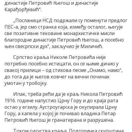
династије Петровић Његош и династије
Карађорђевић“.
„Посланици НСД подржали су поменути предлог
ПЕС-а, јер смо странка која, између осталог, његује
све позитивне тековине монархистичке мисли
благородне династије Петровић Његош, а посебно
њен свесрпски дух“, закључио је Миличић.
Српство краља Николе Петровића није
потребно посебно истицати, он се њиме дичио у
свакој прилици – од стихова песме „Онамо, намо“,
до тога да је његов ковчег на вечни починак
умотан у тробојку.
Ипак, треба рећи да је краљ Никола Петровић
1916. године напустио Црну Гору и до краја рата
остао у егзилу. Аустроугарска је окупирала Црну
Гору, а капела у којој је почивао владика Петар
Петровић Његош је гранатирана и разрушена.
Током одсуства краља, Подгоричка скупштина