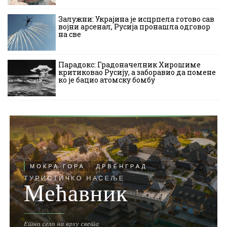
Залужни: Украјина је исцрпела готово сав
војни арсенал, Русија пронашла одговор
на све
Парадокс: Градоначелник Хирошиме
критиковао Русију, а заборавио да помене
ко је бацио атомску бомбу