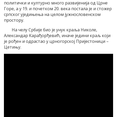
политички и културно много развијенија од Црне
Горе, а у 19. и почетком 20. века постала је и стожер
српског уједињења на целом јужнословенском
простору.
На челу Србије био је унук краља Николе,
Александар Карађорђевић, иначе једини краљ који
је рођен и одрастао у црногорској Пријестоници –
Цетињу.