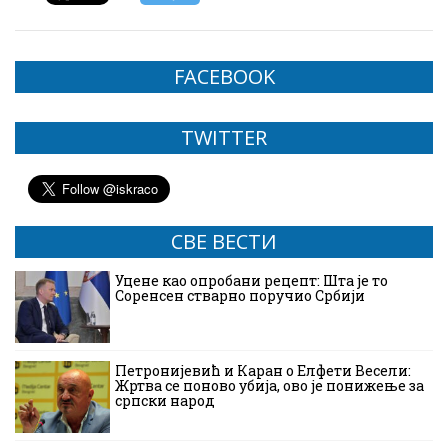
FACEBOOK
TWITTER
СВЕ ВЕСТИ
Уцене као опробани рецепт: Шта је то
Соренсен стварно поручио Србији
Петронијевић и Каран о Елфети Весели:
Жртва се поново убија, ово је понижење за
српски народ