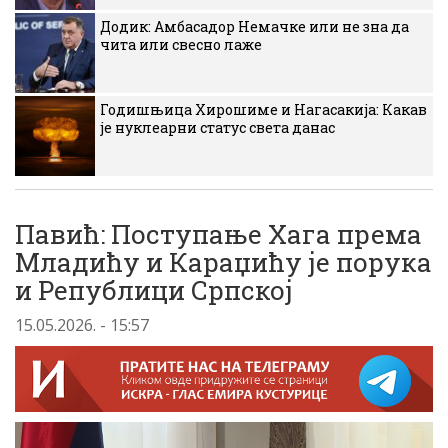
Додик: Амбасадор Немачке или не зна да
чита или свесно лаже
Годишњица Хирошиме и Нагасакија: Какав
је нуклеарни статус света данас
Павић: Поступање Хага према
Младићу и Караџићу је порука
и Републици Српској
15.05.2026. - 15:57