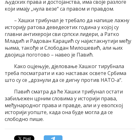
људских права и достојанства, има своје разлоге
који имају „нула везе“ са правом и правдом.
– Хашки трибунал је требало да напише лажну
историју ратова деведесетих година у којој су
главни антихероји сви српски лидери, а Ратко
Младић и Радован Караџић су најистакнутији међу
њима, такође и Слободан Милошевић, али њих
двојица поготово – навео је Павић.
Како оцјењује, дјеловање Хашког тирубнала
треба посматрати и као наставак освете Србима
што су се „дрзнули да се дигну против НАТО-а“.
Павић сматра да ће Хашки трибунал остати
забиљежен црним словима у историји права,
међународног права и правде, али и у евопској
историји уопште, када она буде могла да се
слободно пише.