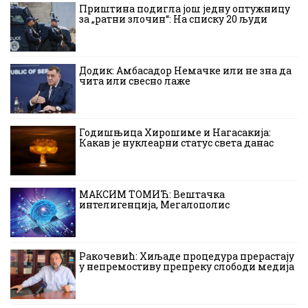
Приштина подигла још једну оптужницу
за „ратни злочин“: На списку 20 људи
Додик: Амбасадор Немачке или не зна да
чита или свесно лаже
Годишњица Хирошиме и Нагасакија:
Какав је нуклеарни статус света данас
МАКСИМ ТОМИЋ: Вештачка
интелигенција, Мегалополис
Ракочевић: Хиљаде процедура прерастају
у непремостиву препреку слободи медија