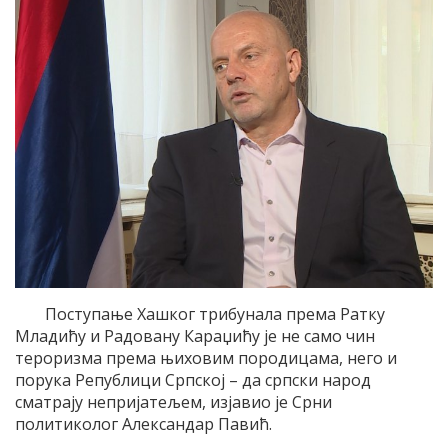
Поступање Хашког трибунала према Ратку
Младићу и Радовану Караџићу је не само чин
тероризма према њиховим породицама, него и
порука Републици Српској – да српски народ
сматрају непријатељем, изјавио је Срни
политиколог Александар Павић.