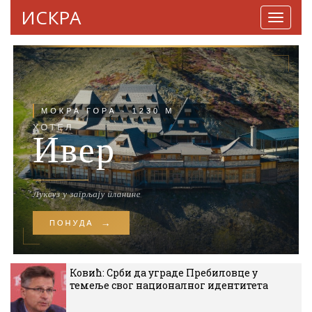
ИСКРА
Навига
Ковић: Срби да уграде Пребиловце у
темеље свог националног идентитета