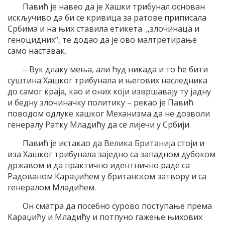
Павић је навео да је Хашки трибунал основан
искључиво да би се кривица за ратове приписала
Србима и на њих ставила етикета „злочинаца и
геноцидних“, те додао да је ово малтретирање
само наставак.
– Вук длаку мења, али ћуд никада и то ће бити
суштина Хашког трибунала и његових наследника
до самог краја, као и оних који извршавају ту јадну
и бедну злочиначку политику – рекао је Павић
поводом одлуке хашког Механизма да не дозволи
генералу Ратку Младићу да се лијечи у Србији.
Павић је истакао да Велика Британија стоји и
иза Хашког трибунала заједно са западном дубоком
државом и да практично идентнично раде са
Радованом Караџићем у британском затвору и са
генералом Младићем.
Он сматра да посебно сурово поступање према
Караџићу и Младићу и потпуно гажење њихових