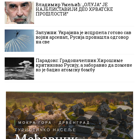
Владимир Умељић: „ОЛУЈА“ ЈЕ
НАЈБЛИСТАВИЈИ ДЕО ХРВАТСКЕ
ПРОШЛОСТИ“
Залужни: Украјина је исцрпела готово сав
војни арсенал, Русија пронашла одговор
на све
Парадокс: Градоначелник Хирошиме
критиковао Русију, а заборавио да помене
ко је бацио атомску бомбу