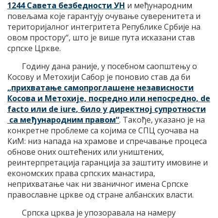
1244 Савета безбедности УН
и међународним
повељама које гарантују очување суверенитета и
територијалног интегритета Републике Србије на
овом простору“, што је више пута исказани став
српске Цркве.
Годину дана раније, у посебном саопштењу о
Косову и Метохији Сабор је поновио став да би
„прихватање самопроглашене независности
Косова и Метохије, посредно или непосредно,
de
facto или de iure
, било у директној супротности
са међународним правом“
. Такође, указано је на
конкретне проблеме са којима се СПЦ суочава на
КиМ: низ напада на храмове и спречавање процеса
обнове оних оштећених или уништених,
реинтерпретација гаранција за заштиту имовине и
економских права српских манастира,
неприхватање чак ни званичног имена Српске
православне цркве од стране албанских власти.
Српска црква је упозоравала на намеру