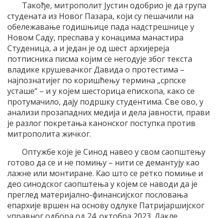
Такође, митрополит Јустин одобрио је да група
студената из Новог Пазара, који су пешачили на
обележавање годишњице пада надстрешнице у
Новом Саду, преспава у конацима манастира
Студеница, а и један је од шест архијереја
потписника писма којим се негодује због текста
владике крушевачког Давида о протестима –
најпознатијег по коришћењу термина „српске
усташе“ – и у којем шесторица епископа, како се
протумачило, дају подршку студентима. Све ово, у
анализи прозападних медија и дела јавности, прави
је разлог покретања канонског поступка против
митрополита жичког.
Оптужбе које је Синод навео у свом саопштењу
готово да се и не помињу – нити се демантују као
лажне или монтиране. Као што се ретко помиње и
део синодског саопштења у којем се наводи да је
преглед материјално-финансијског пословања
епархије вршен на основу одлуке Патријаршијског
управног одбора од 24. октобра 2023. Дакле,