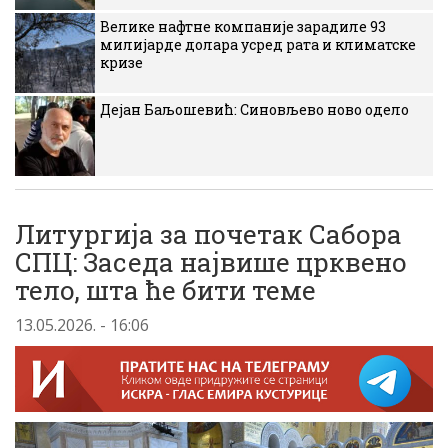
Велике нафтне компаније зарадиле 93
милијарде долара усред рата и климатске
кризе
Дејан Баљошевић: Синовљево ново одело
Литургија за почетак Сабора
СПЦ: Заседа највише црквено
тело, шта ће бити теме
13.05.2026. - 16:06