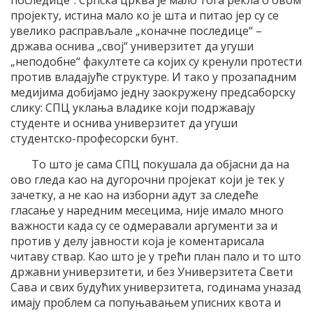
последице“. Српска црква је мало тога рекла о овом
пројекту, истина мало ко је шта и питао јер су се
увелико расправљале „коначне последице“ –
држава оснива „свој“ универзитет да угуши
„неподобне“ факултете са којих су кренули протести
против владајуће структуре. И тако у прозападним
медијима добијамо једну заокружену предсаборску
слику: СПЦ уклања владике који подржавају
студенте и оснива универзитет да угуши
студентско-професорски бунт.
То што је сама СПЦ покушала да објасни да на
ово гледа као на дугорочни пројекат који је тек у
зачетку, а не као на изборни адут за следеће
гласање у наредним месецима, није имало много
важности када су се одмеравали аргументи за и
против у делу јавности која је коментарисала
читаву ствар. Као што је у трећи план пало и то што
државни универзитети, и без Универзитета Свети
Сава и свих будућих универзитета, годинама уназад
имају проблем са попуњавањем уписних квота и