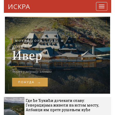
ИСКРА
Навига
Где ће Ђукићи дочекати славу:
Генерацијама живели на истом месту,
Албанци им прете рушењем куће