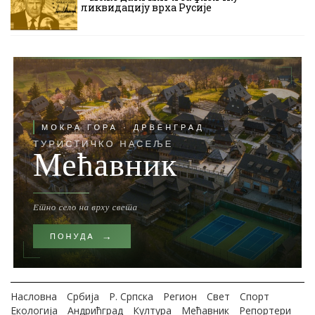
ликвидацију врха Русије
Насловна
Србија
Р. Српска
Регион
Свет
Спорт
Екологија
Андрићград
Култура
Мећавник
Репортери