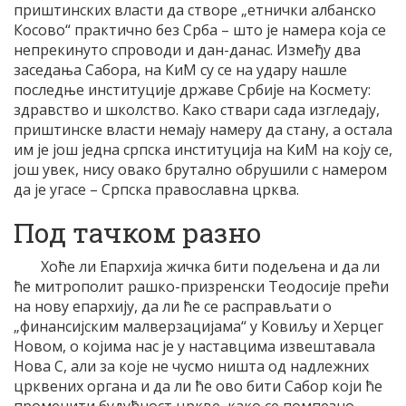
приштинских власти да створе „етнички албанско
Косово“ практично без Срба – што је намера која се
непрекинуто спроводи и дан-данас. Између два
заседања Сабора, на КиМ су се на удару нашле
последње институције државе Србије на Космету:
здравство и школство. Како ствари сада изгледају,
приштинске власти немају намеру да стану, а остала
им је још једна српска институција на КиМ на коју се,
још увек, нису овако брутално обрушили с намером
да је угасе – Српска православна црква.
Под тачком разно
Хоће ли Епархија жичка бити подељена и да ли
ће митрополит рашко-призренски Теодосије прећи
на нову епархију, да ли ће се расправљати о
„финансијским малверзацијама“ у Ковиљу и Херцег
Новом, о којима нас је у наставцима извештавала
Нова С, али за које не чусмо ништа од надлежних
црквених органа и да ли ће ово бити Сабор који ће