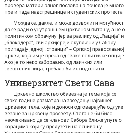
провера материјалног пословања почела је много
пре и пада надстрешнице и студентских протеста.
Можда се, дакле, и може дозволити могућност
да се ради о унутрашњем црквеном питању, а не о
политичком обрачуну, јер за разлику од „ћација“ и
„блокадера“, сви архијереји окупљени у Сабору
припадају једној „странци“ – Српској православној
цркви, која им је преча од сваке политичке опције.
Ако је то неко заборавио, од лаичких или
свештених лица, требало би их подсетити.
Универзитет Свети Сава
Црквено школство обавезна је тема која се
сваке године разматра на заседању највишег
црквеног тела, које и доноси одговарајуће одлуке
везане за црквену просвету. Стога не би било
неочекивано да се чланови Сабора ближе упуте о
корацима који су предузети на оснивању