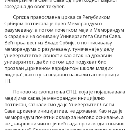
Универзитета Свети Сава од претходног мајског
заседања до овог текућег.
Српска православна црква са Републиком
Србијом потписала је прво Меморандум о
разумевању, а потом почетком маја и Меморандум
о сарадњи на оснивању Универзитета Свети Сава.
Већ прва вест из Владе Србије, о потписивању
меморандума о разумевању, тумачена је у делу
универзитетске јавности као атак на државни
универзитет, да би потом цео подухват био
прозван „црквеном варијантом школе младих
лидера“, како су га недавно назвали саговорници
Н1.
Поново из саопштења СПЦ, која је појашњавала
медијима какав је меморандум иницијално
потписан, сазнали смо да је Универзитет Свети
Сава црквена иницијатива, не државна. Као и да је
меморандум почетни оквир за његово оснивање, а
не „завршени чин који већ сада производи коначне