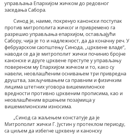
управљања Епархијом жичком до редовног
заседања Сабора.
Синод је, наиме, покренуо канонски поступак
против митрополита жичког и привремено га
разрешио управљања епархијом, остављајући
Сабору, чија је то и надлежност, да да коначну реч. У
фебруарском саопштењу Синода, „црквене владе“,
наводи се да је митрополит жички починио бројне
канонске и друге црквене преступе у управљању
повереном му Епархијом жичком и то, како су
навели, неовлашћеним оснивањем три привредна
друштва, закључивањем са правним и физичким
лицима штетних уговора вишемилионске
вредности противно црквеним прописима, као и
неовлашћеним вршењем позајмица у
вишемилионским износима.
„Синод са жаљењем констатује да је
Митрополит жички Г. Јустин у протеклом периоду,
са циљем да избегне црквену и канонску