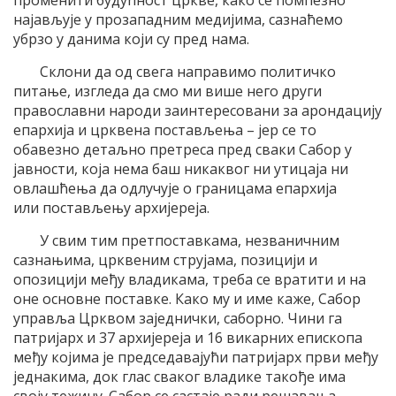
променити будућност цркве, како се помпезно
најављује у прозападним медијима, сазнаћемо
убрзо у данима који су пред нама.
Склони да од свега направимо политичко
питање, изгледа да смо ми више него други
православни народи заинтересовани за арондацију
епархија и црквена постављења – јер се то
обавезно детаљно претреса пред сваки Сабор у
јавности, која нема баш никаквог ни утицаја ни
овлашћења да одлучује о границама епархија
или постављењу архијереја.
У свим тим претпоставкама, незваничним
сазнањима, црквеним струјама, позицији и
опозицији међу владикама, треба се вратити и на
оне основне поставке. Како му и име каже, Сабор
управља Црквом заједнички, саборно. Чини га
патријарх и 37 архијереја и 16 викарних епископа
међу којима је председавајући патријарх први међу
једнакима, док глас сваког владике такође има