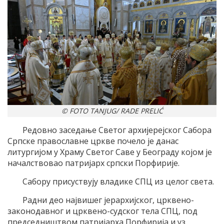
© FOTO TANJUG/ RADE PRELIĆ
Редовно заседање Светог архијерејског Сабора
Српске православне цркве почело је данас
литургијом у Храму Светог Саве у Београду којом је
началствовао патријарх српски Порфирије.
Сабору присуствују владике СПЦ из целог света.
Радни део највишег јерархијског, црквено-
законодавног и црквено-судског тела СПЦ, под
председништвом патријарха Порфирија и уз