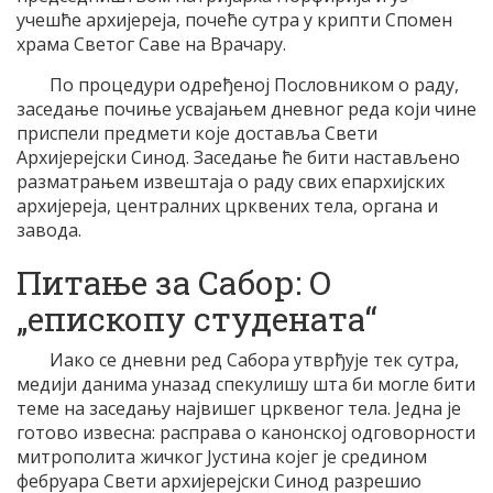
учешће архијереја, почеће сутра у крипти Спомен
храма Светог Саве на Врачару.
По процедури одређеној Пословником о раду,
заседање почиње усвајањем дневног реда који чине
приспели предмети које доставља Свети
Архијерејски Синод. Заседање ће бити настављено
разматрањем извештаја о раду свих епархијских
архијереја, централних црквених тела, органа и
завода.
Питање за Сабор: О
„епископу студената“
Иако се дневни ред Сабора утврђује тек сутра,
медији данима уназад спекулишу шта би могле бити
теме на заседању највишег црквеног тела. Једна је
готово извесна: расправа о канонској одговорности
митрополита жичког Јустина којег је средином
фебруара Свети архијерејски Синод разрешио