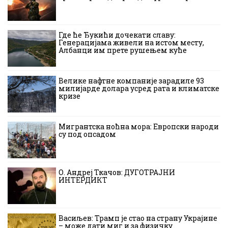
Где ће Ђукићи дочекати славу:
Генерацијама живели на истом месту,
Албанци им прете рушењем куће
Велике нафтне компаније зарадиле 93
милијарде долара усред рата и климатске
кризе
Мигрантска ноћна мора: Европски народи
су под опсадом
О. Андреј Ткачов: ДУГОТРАЈНИ
ИНТЕРДИКТ
Васиљев: Трамп је стао на страну Украјине
– може дати миг и за физичку