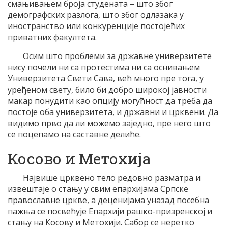
смањивањем броја студената – што због
демографских разлога, што због одлазака у
иностранство или конкуренције постојећих
приватних факултета.
Осим што проблеми за државне универзитете
нису почели ни са протестима ни са оснивањем
Универзитета Свети Сава, већ много пре тога, у
уређеном свету, било би добро широкој јавности
макар понудити као опцију могућност да треба да
постоје оба универзитета, и државни и црквени. Да
видимо прво да ли можемо заједно, пре него што
се поцепамо на саставне делиће.
Косово и Метохија
Највише црквено тело редовно разматра и
извештаје о стању у свим епархијама Српске
православне цркве, а деценијама уназад посебна
пажња се посвећује Епархији рашко-призренској и
стању на Косову и Метохији. Сабор се неретко