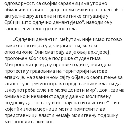
одговорност, са својим сарадницима упорно
обмањивао јавност да је ‘политички прогоњен’ због
актуелне друштвене и политичке ситуације у
Србији, што одлучно демантујемо“, наводи се у
саопштењу овог црквеног тела.
„Одлучни деманти“, међутим, није имао готово
никаквог утицаја у делу јавности, махом
опозиционе. Они сматрају да је овај архијереј
прогоњен због своје подршке студентима.
Митрополит је у јуну прошле године, поводом
протеста у градовима на територији његове
епархије, на званичном сајту објавио саопштење за
јавност у којем упозорава представнике власти да
„злоупотреба силе не може донети мир“, док „свима
онима који невини страдају дајемо молитвену
подршку да опстану и истрају на путу истине“ – из
којег би злонамерници могли помислити да
представници власти немају молитвену подршку
митрополита жичког.