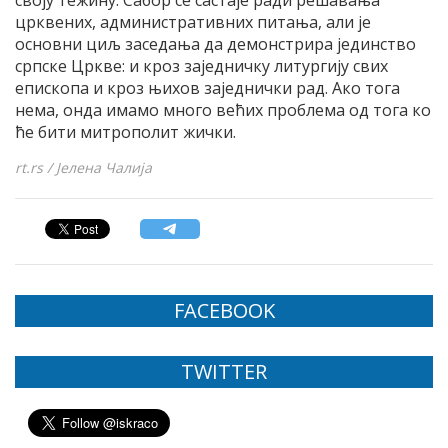
своју тежину. Сабор се састаје ради решавања
црквених, административних питања, али је
основни циљ заседања да демонстрира јединство
српске Цркве: и кроз заједничку литургију свих
епископа и кроз њихов заједнички рад. Ако тога
нема, онда имамо много већих проблема од тога ко
ће бити митрополит жички.
rt.rs / Јелена Чалија
FACEBOOK
TWITTER