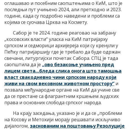
оглашавао и посебним саопштењима о КиМ, што је
последњи пут учињено 2024, али претходно и 2023.
године, када су подробно наведени и проблеми са
којима се суочава Црква на Космету.
Сабор је те 2024. године реаговао на забрану
„косовских власти“ уласка на КиМ патријарху
српском и седморици архијереја који су кренули у
Пећку патријаршију где је требало да буде одржан
свечани, литургијски почетак Сабора. СПЦ је тада
саопштила да је
„ово безакоње учињено пред
лицем света…бледа слика онога што тамошња
власт свакодневно чини српском народу који
живи на свом вековном животном простору“
и
позвала међународне органе на КиМ да учине све
да се престане са флагрантним кршењем људских
права и основних слобода српског народа.
На крају заседања, указано је и да се „проблеми
на Косову и Метохији морају решавати искључиво
дијалогом,
заснованим на поштовању Резолуције