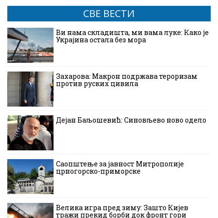
СВЕ ВЕСТИ
Ви нама складишта, ми вама луке: Како је
Украјина остала без мора
Захарова: Макрон подржава тероризам
против руских цивила
Дејан Баљошевић: Синовљево ново одело
Саопштење за јавност Митрополије
црногорско-приморске
Велика игра пред зиму: Зашто Кијев
тражи прекид борби док фронт гори