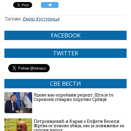
Тагови:
Емир Кустурица
FACEBOOK
TWITTER
СВЕ ВЕСТИ
Уцене као опробани рецепт: Шта је то
Соренсен стварно поручио Србији
Петронијевић и Каран о Елфети Весели:
Жртва се поново убија, ово је понижење за
српски народ