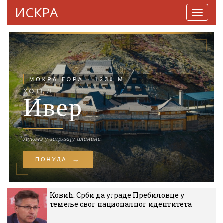
ИСКРА
Навига
Ковић: Срби да уграде Пребиловце у
темеље свог националног идентитета