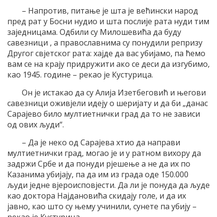
– Напротив, питање је шта је већински народ
пред рат у Босни нудио и шта послије рата нуди тим
заједницама. Одбили су Милошевића да буду
савезници , а православнима су понудили репризу
Другог свјетског рата: хајде да вас убијамо, па ћемо
вам се на крају придружити ако се деси да изгубимо,
као 1945. године – рекао је Кустурица.
Он је истакао да су Алија Изетбеговић и његови
савезници оживјели идеју о шеријату и да би „данас
Сарајево било мултиетнички град да то не зависи
од ових људи“.
– Да је неко од Сарајева хтио да направи
мултиетнички град, могао је и у ратном вихору да
задржи Србе и да понуди рјешење а не да их по
Казанима убијају, па да им из града оде 150.000
људи једне вјероисповјести. Да ли је понуда да људе
као доктора Најдановића скидају голе, и да их
јавно, као што су њему учинили, сунете па убију –