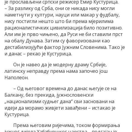
је прослављени српски режисер Емир Кустурица.
– За разлику од Срба, они се никада нису могли
наметнути у култури, науци или макар у фудбалу,
нису постигли нешто што би према мјерилима
рационалистичких цивилизација било позитивно.
Али им је прво чињено, да Руси не би ставили прст
на обалу Дунава. Затим су фаворизовани као
дестабилизујући фактор Јужним Словенима. Тако је
и данас – рекао је Кустурица.
Он је навео да је модерну драму Србије,
латинску неправду према нама започео још
Наполеон.
– Од његовог времена до данас његује се на
Балкану, без прекида, јужнословенски
„национализми судњег дана“ сви засновани на
идеји да морамо живјети завађени – истакао је
Кустурица.
Према његовим ријечима, током формирања
јужног дијела Хабзбуршког царства, „подгајан је