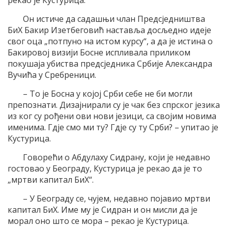
рекао је Кустурица.
Он истиче да садашњи члан Предсједништва
БиХ Бакир Изетбеговић наставља досљедно идеје
свог оца „потпуно на истом курсу“, а да је истина о
Бакировој визији Босне испливала приликом
покушаја убиства предсједника Србије Александра
Вучића у Сребреници.
– То је Босна у којој Срби себе не би могли
препознати. Дизајнирали су је чак без спрског језика
из ког су рођени ови нови језици, са својим новима
именима. Гдје смо ми ту? Гдје су ту Срби? – упитао је
Кустурица.
Говорећи о Абдулаху Сидрану, који је недавно
гостовао у Београду, Кустурица је рекао да је то
„мртви капитал БиХ“.
– У Београду се, чујем, недавно појавио мртви
капитал БиХ. Име му је Сидран и он мисли да је
морал оно што се мора – рекао је Кустурица.