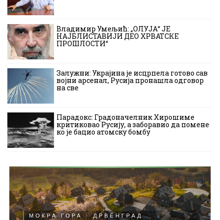
Владимир Умељић: „ОЛУЈА“ ЈЕ
НАЈБЛИСТАВИЈИ ДЕО ХРВАТСКЕ
ПРОШЛОСТИ“
Залужни: Украјина је исцрпела готово сав
војни арсенал, Русија пронашла одговор
на све
Парадокс: Градоначелник Хирошиме
критиковао Русију, а заборавио да помене
ко је бацио атомску бомбу