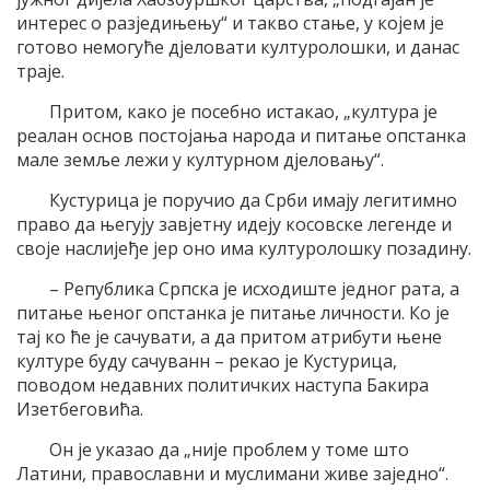
интерес о разједињењу“ и такво стање, у којем је
готово немогуће дјеловати културолошки, и данас
траје.
Притом, како је посебно истакао, „култура је
реалан основ постојања народа и питање опстанка
мале земље лежи у културном дјеловању“.
Кустурица је поручио да Срби имају легитимно
право да његују завјетну идеју косовске легенде и
своје наслијеђе јер оно има културолошку позадину.
– Република Српска је исходиште једног рата, а
питање њеног опстанка је питање личности. Ко је
тај ко ће је сачувати, а да притом атрибути њене
културе буду сачуванн – рекао је Кустурица,
поводом недавних политичких наступа Бакира
Изетбеговића.
Он је указао да „није проблем у томе што
Латини, православни и муслимани живе заједно“.