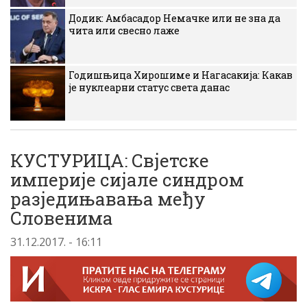
Додик: Амбасадор Немачке или не зна да
чита или свесно лаже
Годишњица Хирошиме и Нагасакија: Какав
је нуклеарни статус света данас
КУСТУРИЦА: Свјетске
империје сијале синдром
разједињавања међу
Словенима
31.12.2017. - 16:11