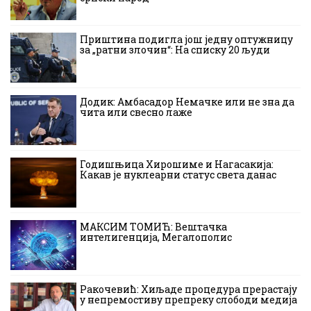
Приштина подигла још једну оптужницу
за „ратни злочин“: На списку 20 људи
Додик: Амбасадор Немачке или не зна да
чита или свесно лаже
Годишњица Хирошиме и Нагасакија:
Какав је нуклеарни статус света данас
МАКСИМ ТОМИЋ: Вештачка
интелигенција, Мегалополис
Ракочевић: Хиљаде процедура прерастају
у непремостиву препреку слободи медија