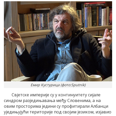
Емир Кустурица (фото:Sputnik)
Свјетске империје су у континуитету сијале
синдром разједињавања међу Словенима, а на
овим просторима једини су профитирали Албанци
уједињујући територије под својим језиком, изјавио