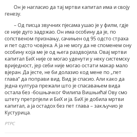
Он је нагласио да тај мртви капитал има и своју
генезу.
– Од писца звучних пјесама ушао је у филм, гдје
се није дуго задржао. Он има особину да је, по
сопственом признању, сачињен од 95 одсто страха
и пет одсто човјека. А ја не могу да не споменем ону
особину која ме је од њега раздвојила. Овај мртви
капитал БиХ није се могао уденути у неку системску
вриједност, јер себи није могао остати макар мало
вјеран. Да јесте, не би долазио код мене по „пет
глава“ да поправи вид. Вид је спасио. Али како да
једна култура прежали што је спасавањем вида
остала без -бошњачког Филипа Вишњића! Ову смо
штету претрпјели и БиХ и ја. БиХ је добила мртви
капитал, а ја остадох без пет глава – закључио је
Кустурица.
РТРС