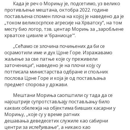
Када је реч о Морињу је, подсетимо, уз велико
противљење мештана, октобра 2022. године
постављена спомен плоча на којој је наведено да је
„током великосрпске агресије на Хрватску“, на том
месту био логор, тзв. центар Морињ за „заробљене
хрватске цивиле и ‘браниоце'“.
„Сећамо се злочина почињених да би се
осрамотили име и дух Црне Горе. Изражавамо
жаљење за све патње које су преживели
заточеници“, наведено је на плочи коју су
потписала министарства одбране и спољних
послова Црне Горе и која је од постављања
предмет спорова у држави.
Мештани Мориња саопштили су тада да се
најоштрије супротстављају постављању било
каквих обележја на објектима бивших касарни у
Морињу, „које су у време ратних
дешавања деведесетих служиле као сабирни
центри за ислеђивање“, а никако као