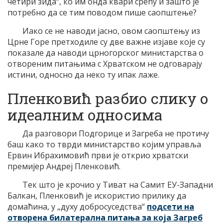
четири зида“, ко им онда квари срећу и зашто је
потребно да се тим поводом пише саопштење?
Иако се не наводи јасно, овом саопштењу из
Црне Горе претходиле су две важне изјаве које су
показале да наводи црногорског министарства о
отвореним питањима с Хрватском не одговарају
истини, односно да неко ту ипак лаже.
Пленковић разбио слику о
идеалним односима
Да разговори Подгорице и Загреба не протичу
баш како то тврди министарство којим управља
Ервин Ибрахимовић први је открио хрватски
премијер Андреј Пленковић.
Тек што је крочио у Тиват на Самит ЕУ-Западни
Балкан, Пленковић је искористио прилику да
домаћина, у „духу добросуседства“
подсети на
отворена билатерална питања за која Загреб