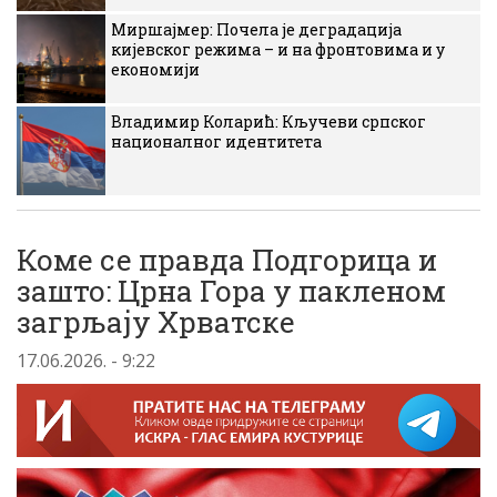
Миршајмер: Почела је деградација
кијевског режима – и на фронтовима и у
економији
Владимир Коларић: Кључеви српског
националног идентитета
Коме се правда Подгорица и
зашто: Црна Гора у пакленом
загрљају Хрватске
17.06.2026. - 9:22