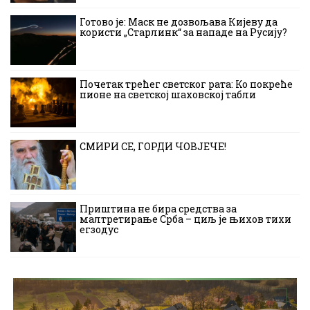
Готово је: Маск не дозвољава Кијеву да
користи „Старлинк“ за нападе на Русију?
Почетак трећег светског рата: Ко покреће
пионе на светској шаховској табли
СМИРИ СЕ, ГОРДИ ЧОВЈЕЧЕ!
Приштина не бира средства за
малтретирање Срба – циљ је њихов тихи
егзодус