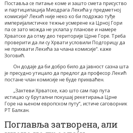
Поставља се питање коме и зашто смета присуство
и партиципација Миодрага Лекића у предметној
комисији? Лекић није неко ко би подржао туђе
империјалистичке тежње усмерене ка Црној Гори
па се зато можда не уклапа у планове и намере
Хрватске да отму део територије Црне Горе. Треба
проверити да ли су Хрвати условили Подгорицу да
не прихвати Лекића за члана комисије“. каже
Зоговић.
Он додаје да би добро било да јавност сазна шта
је пресудно утицало да предлог да професор Лекић
постане члан комисије не буде прихваћен.
„Захтеви Хрватске, као што сам пар пута
истицао су брутални покушај рекетирања Црне
Горе на њеном европском путу“, истиче саговорник
РТ Балкан.
Поглавља затворена, али