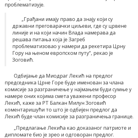
проблематизује.
„Грађани имају право да знају који су
државни преговарачки циљеви, где су црвене
линије и на који начин Влада намерава да
решава питања која је Загреб
проблематизовао у намери да рекетира Црну
Гору на њеном европском путу“, рекао је
Зоговић.
Одбијање да Миодраг Лекић на предлог
председника Црне Горе буде именован за члана
комисије за разграничење у најмањем буди сумње у
намере оних којима смета уважени професор
Лекић, каже за РТ Балкан Милун Зоговић
коментаришући то што је одбијен предлог да
Лекић буде члан комисије за разграничења границе.
„Предлагање Лекића као доказаног патриоте и
дипломате био је зрео и одговоран предлог.