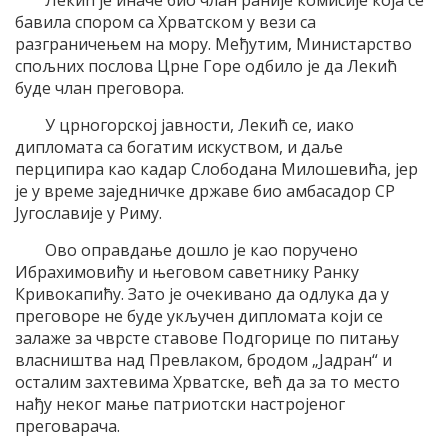
Лекић је иначе био члан раније комисије која се
бавила спором са Хрватском у вези са
разграничењем на мору. Међутим, Министарство
спољних послова Црне Горе одбило је да Лекић
буде члан преговора.
У црногорској јавности, Лекић се, иако
дипломата са богатим искуством, и даље
перципира као кадар Слободана Милошевића, јер
је у време заједничке државе био амбасадор СР
Југославије у Риму.
Ово оправдање дошло је као поручено
Ибрахимовићу и његовом саветнику Ранку
Кривокапићу. Зато је очекивано да одлука да у
преговоре не буде укључен дипломата који се
залаже за чврсте ставове Подгорице по питању
власништва над Превлаком, бродом „Јадран“ и
осталим захтевима Хрватске, већ да за то место
нађу неког мање патриотски настројеног
преговарача.