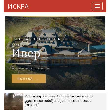
ИСКРА
Навига
Руска војска гази: Објављен снимак са
фронта, ослобођено још једно насеље
(ВИДЕО)