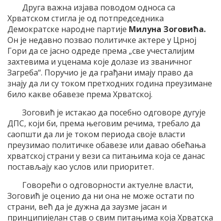
Друга важна изјава поводом односа са
Хрватском стигла је од потпредседника
Демократске народне партије
Милуна Зоговића.
Он је
недавно позвао политичке актере у Црној
Гори да се јасно одреде према „све учесталијим
захтевима и уценама које долазе из званичног
Загреба“. Поручио је да грађани имају право да
знају да ли су током претходних година преузимане
било какве обавезе према Хрватској.
Зоговић је истакао да посебно одговоре дугује
ДПС, који би, према његовим речима, требало да
саопшти да ли је током периода своје власти
преузимао политичке обавезе или давао обећања
хрватској страни у вези са питањима која се данас
постављају као услов или приоритет.
Говорећи о одговорности актуелне власти,
Зоговић је оценио да ни она не може остати по
страни, већ да је дужна да заузме јасан и
принципијелан став о свим питањима која Хрватска