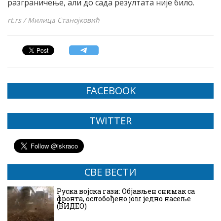
разграничење, али до сада резултата није било.
rt.rs / Милица Станојковић
FACEBOOK
TWITTER
СВЕ ВЕСТИ
Руска војска гази: Објављен снимак са
фронта, ослобођено још једно насеље
(ВИДЕО)