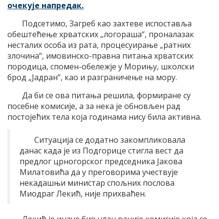
очекује напредак.
Подсетимо, Загреб као захтеве испоставља
обештећење хрватских „логораша“, проналазак
несталих особа из рата, процесуирање „ратних
злочина“, имовинско-правна питања хрватских
породица, спомен-обележје у Морињу, школски
брод „Јадран“, као и разграничење на мору.
Да би се ова питања решила, формиране су
посебне комисије, а за нека је обновљен рад
постојећих тела која годинама нису била активна.
Ситуација се додатно закомпликовала
данас када је из Подгорице стигла вест да
предлог црногорског председника Јакова
Милатовића да у преговорима учествује
некадашњи министар спољних послова
Миодраг Лекић, није прихваћен.