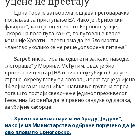
уцене не престају
Црна Гора је затворила још два преговарачка
поглавља за приступање ЕУ. Иако је „бриселски
фаворит“, како је оцењено из Европске уније,
„скоро на пола пута ка ЕУ“, то путовање кваре
комшије Хрвати – претњама да ће блокирати
чланство уколико се не реше „отворена питања“.
Загреб инсистира на одштети за, како наводе,
„логораше“ у Морињу. Међутим, овде је био
прихватни центар ЈНА и нико није убијен. С друге
стране, окрећу главу од логора „Лора“ где је убијено
14 војника из никшићко-шавничке групе, и поред
тога што постоји сведочење јединог преживелог
Веселина Бојовића да је правио сандуке од дасака,
за убијене саборце.
Х
рватска инсистира и на броду „Јадран“,
иако је из Министарства одбране поручено да је
ово пловило црногорско.