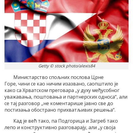
Getty © stock photo/alexis84
Министарство спољних послова Црне
Горе, чини се као ничим изазвано, саопштило је
како са Хрватском преговара „у духу међусобног
уважавања, поштовања и партнерских односа“, али
се тај разговор „не коментарише јавно све до
постизања обострано прихватљивих решења“.
Кад је већ тако, па Подгорица и Загреб тако
лепо и конструктивно разговарају, али „у своја