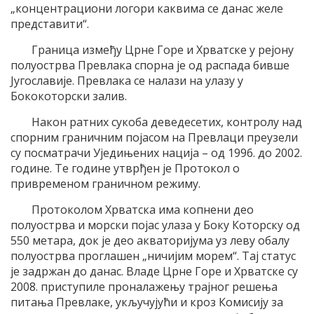
„концентрациони логори каквима се данас желе
представити“.
Граница између Црне Горе и Хрватске у рејону
полуострва Превлака спорна је од распада бивше
Југославије. Превлака се налази на улазу у
Бококоторски залив.
Након ратних сукоба деведесетих, контролу над
спорним граничним појасом на Превлаци преузели
су посматрачи Уједињених нација – од 1996. до 2002.
године. Те године утврђен је Протокол о
привременом граничном режиму.
Протоколом Хрватска има копнени део
полуострва и морски појас улаза у Боку Которску од
550 метара, док је део акваторијума уз леву обалу
полуострва проглашен „ничијим морем“. Тај статус
је задржан до данас. Владе Црне Горе и Хрватске су
2008. приступиле проналажењу трајног решења
питања Превлаке, укључујући и кроз Комисију за