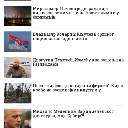
Миршајмер: Почела је деградација
кијевског режима – и на фронтовима и у
економији
Владимир Коларић: Кључеви српског
националног идентитета
Драгутин Ненезић: Између два рушења на
Газиводама
После фијаска -„специјални фијаско“: Кијев
креће на руску војну индустрију
Михаило Меденица: Зар да Зеленског
дочекујеш, моја Србијо?!