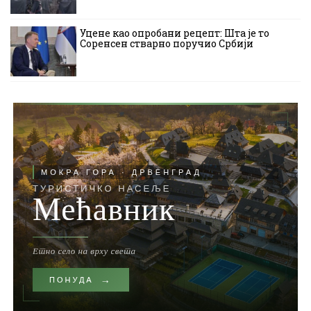
Уцене као опробани рецепт: Шта је то
Соренсен стварно поручио Србији