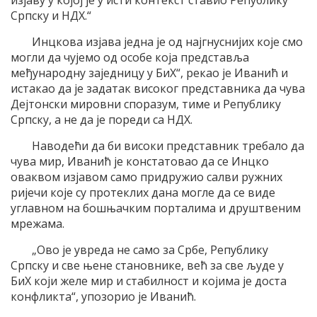
изјаву у којој је у исти контекст ставио Републику
Српску и НДХ.“
Инцкова изјава једна је од најгнуснијих које смо
могли да чујемо од особе која представља
међународну заједницу у БиХ“, рекао је Иванић и
истакао да је задатак високог представника да чува
Дејтонски мировни споразум, тиме и Републику
Српску, а не да је пореди са НДХ.
Наводећи да би високи представник требало да
чува мир, Иванић је констатовао да се Инцко
оваквом изјавом само придружио салви ружних
ријечи које су протеклих дана могле да се виде
углавном на бошњачким порталима и друштвеним
мрежама.
„Ово је увреда не само за Србе, Републику
Српску и све њене становнике, већ за све људе у
БиХ који желе мир и стабилност и којима је доста
конфликта“, упозорио је Иванић.