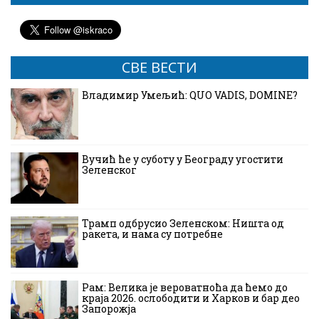
СВЕ ВЕСТИ
Владимир Умељић: QUO VADIS, DOMINE?
Вучић ће у суботу у Београду угостити
Зеленског
Трамп одбрусио Зеленском: Ништа од
ракета, и нама су потребне
Рам: Велика је вероватноћа да ћемо до
краја 2026. ослободити и Харков и бар део
Запорожја