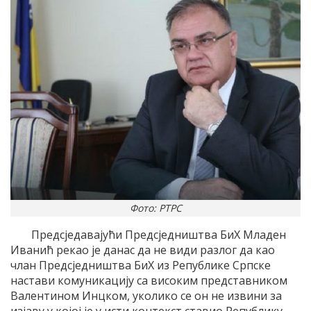
Фото: РТРС
Предсједавајући Предсједништва БиХ Младен
Иванић рекао је данас да не види разлог да као
члан Предсједништва БиХ из Републике Српске
настави комуникацију са високим представником
Валентином Инцком, уколико се он не извини за