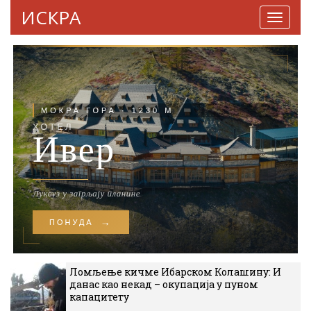
ИСКРА
Навига
Ломљење кичме Ибарском Колашину: И
данас као некад – окупација у пуном
капацитету