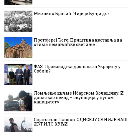
Михаило Братић: Чији је Вучји до?
Протојереј Ђого: Приштина наставља да
отима немањићке светиње
ФАЗ: Производња дронова за Украјину у
Србији?
Ломљење кичме Ибарском Колашину: И
данас као некад – окупација у пуном
капацитету
Свјатослав Павлов: ОДИСЕЈУ СЕ НИЈЕ БАШ
ЖУРИЛО КУЋИ