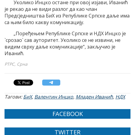
Уколико Инцко остане при овој изјави, Иванић
је рекао да не види разлог да као члан
Предсједништва БиХ из Републике Српске даље има
са њим било какву комуникацију.
„Поређењем Републике Српске и НДХ Инцко је
`срозао` сав ауторитет. Уколико се не извини, не
видим сврху даље комуникације“, закључио је
Иванић.
РТРС, Срна
Тагови:
БиХ
,
Валентин Инцко
,
Младен Иванић
,
НДХ
FACEBOOK
TWITTER