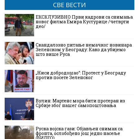
СВЕ ВЕСТИ
ЕКСКЛУЗИВНО Први кадрови са снимања
новог филма Емира Кустурице /четврти
део/
Скандалозно питање немачког новинара
Зеленском у Београду: Како да убијемо
што више Руса
„Ниси добродошао“: Протест у Београду
против посете Зеленског
Вулин: Мартенс мора бити протеран из
Србије због нашег самопоштовања
Руска војска гази: Објављен снимак са
фронта, ослобођено још једно насеље
(ВИДЕО)