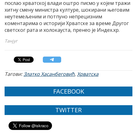
послао хрватскоj влади оштро писмо у коjем тражи
хитну смену министра културе, шокирани његовим
неутемељеним и потпуно непрецизним
коментарима о историjи Хрватске за време Другог
светског рата и холокауста, пренео jе Индеx.хр.
Танјуг
Тагови:
Златко Хасанбеговић
,
Хрватска
FACEBOOK
TWITTER