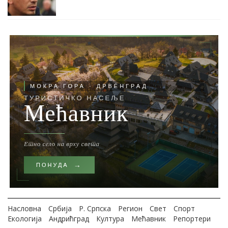
Насловна
Србија
Р. Српска
Регион
Свет
Спорт
Екологија
Андрићград
Култура
Мећавник
Репортери