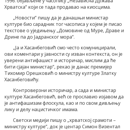
1996. обjављене у часопису „Независна Држава
Хрватска“ коjи се тада продавао на киосцима.
„Новости“ пишу да jе данашњи министар
културе био сарадник тог часописа у коjем jе писао
текстове о уjедињењу „Домовине од Mуре, Драве и
Дрине па до Jадранског мора“.
„Jа и Хасанбеговић смо често комуницирали,
ови коментари у jавности су изван контекста, он jе
уверени антифашист и историчар, мислим да ће
бити сjаjан министар“, рекао jе данас премиjер
Tихомир Oрешковић о министру културе Златку
Хасанбеговићу.
Kонтроверзни историчар, а сада и министар
културе Хасанбеговић, већ се прославио изjавом да
jе антифашизам флоскула, као и по свом дивљењу
лику и делу нацистичког имама.
Светски медиjи пишу о „хрватскоj срамоти –
министру културе“, док jе центар Симон Визентал