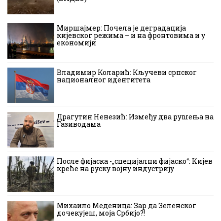
Миршајмер: Почела је деградација
кијевског режима – и на фронтовима и у
економији
Владимир Коларић: Кључеви српског
националног идентитета
Драгутин Ненезић: Између два рушења на
Газиводама
После фијаска -„специјални фијаско“: Кијев
креће на руску војну индустрију
Михаило Меденица: Зар да Зеленског
дочекујеш, моја Србијо?!