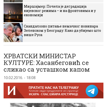
Миршајмер: Почела је деградација
кијевског режима – и на фронтовима и у
економији
Скандалозно питање немачког новинара
Зеленском у Београду: Како да убијемо што
више Руса
ХРВАТСКИ МИНИСТАР
КУЛТУРЕ: Хасанбеговић се
сликао са усташком капом
10.02.2016. - 18:08