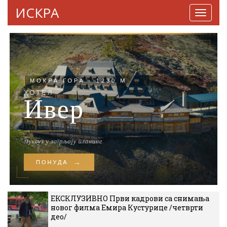
ИСКРА
Навига
ЕКСКЛУЗИВНО Први кадрови са снимања
новог филма Емира Кустурице /четврти
део/