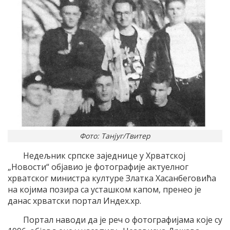
Фото: Танјуг/Tвитер
Недељник српске заjеднице у Хрватскоj
„Новости“ обjавио jе фотографиjе актуелног
хрватског министра културе Златка Хасанбеговића
на коjима позира са усташком капом, пренео jе
данас хрватски портал Индеx.хр.
Портал наводи да jе реч о фотографиjама коjе су