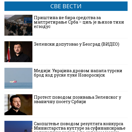
СВЕ ВЕСТИ
Приштина не бира средства за
малтретирање Срба – циљ је њихов тихи
егзодус
Зеленски допутовао у Београд (ВИДЕО)
Медији: Украјина дроном напала турски
брод код руске луке Новоросијск
Протест поводом позивања Зеленског у
званичну посету Србији
Саопштење поводом резултата конкурса
Министарства културе за суфинансирање