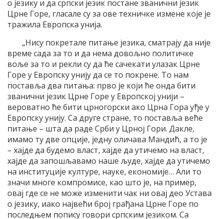
о језику и да српски језик постане званични језик
Црне Горе, гласале су за ове техничке измене које је
тражила Европска унија.
„Нису покретале питање језика, сматрају да није
време сада за то и да нема довољно политичке
воље за то и рекли су да ће сачекати улазак Црне
Горе у Европску унију да се то покрене. То нам
поставља два питања: прво је који ће онда бити
званични језик Црне Горе у Европској унији –
вероватно ће бити црногорски ако Црна Гора уђе у
Европску унију. Са друге стране, то поставља веће
питање – шта да раде Срби у Црној Гори. Дакле,
имамо ту две опције, једну оличава Мандић, а то је
– хајде да будемо власт, хајде да утичемо на власт,
хајде да запошљавамо наше људе, хајде да утичемо
на институције културе, науке, економије… Али то
значи многе компромисе, као што је, на пример,
овај где се не може изменити чак ни овај део Устава
о језику, иако највећи број грађана Црне Горе по
последњем попису говори српским језиком. Са