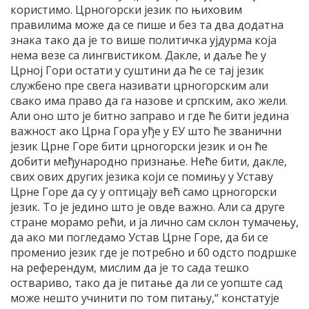
користимо. Црногорски језик по њиховим
правилима може да се пише и без та два додатна
знака тако да је то више политичка ујдурма која
нема везе са лингвистиком. Дакле, и даље ће у
Црној Гори остати у суштини да ће се тај језик
службено пре свега називати црногорским али
свако има право да га назове и српским, ако жели.
Али оно што је битно заправо и где ће бити једина
важност ако Црна Гора уђе у ЕУ што ће званични
језик Црне Горе бити црногорски језик и он ће
добити међународно признање. Неће бити, дакле,
свих ових других језика који се помињу у Уставу
Црне Горе да су у оптицају већ само црногорски
језик. То је једино што је овде важно. Али са друге
стране морамо рећи, и ја лично сам склон тумачењу,
да ако ми погледамо Устав Црне Горе, да би се
променио језик где је потребно и 60 одсто подршке
на референдум, мислим да је то сада тешко
оствариво, тако да је питање да ли се уопште сад
може нешто учинити по том питању,“ констатује