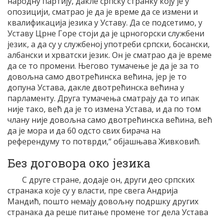
народну партију, дакле српску странку коју је у
опозицији, сматрао је да је време да се измени и
квалификација језика у Уставу. Да се подсетимо, у
Уставу Црне Горе стоји да је црногорски службени
језик, а да су у службеној употреби српски, босански,
албански и хрватски језик. Он је сматрао да је време
да се то промени. Његово тумачење је да је за то
довољна само двотрећинска већина, јер је то
допуна Устава, дакле двотрећинска већина у
парламенту. Друга тумачења сматрају да то ипак
није тако, већ да је то измена Устава, и да по том
члану није довољна само двотрећинска већина, већ
да је мора и да 60 одсто свих бирача на
референдуму то потврди,“ објашњава Живковић.
Без договора око језика
С друге стране, додаје он, други део српских
странака које су у власти, пре свега Андрија
Мандић, пошто немају довољну подршку других
странака да реше питање промене тог дела Устава