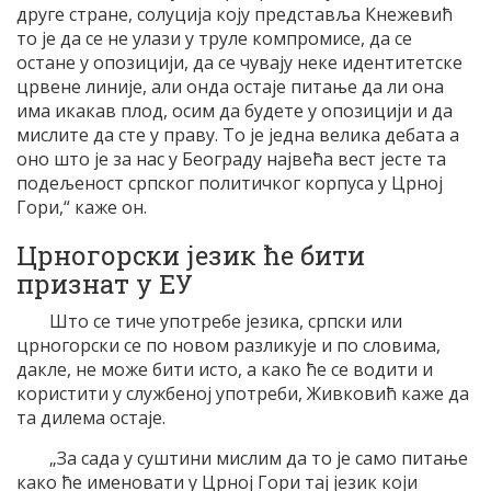
друге стране, солуција коју представља Кнежевић
то је да се не улази у труле компромисе, да се
остане у опозицији, да се чувају неке идентитетске
црвене линије, али онда остаје питање да ли она
има икакав плод, осим да будете у опозицији и да
мислите да сте у праву. То је једна велика дебата а
оно што је за нас у Београду највећа вест јесте та
подељеност српског политичког корпуса у Црној
Гори,“ каже он.
Црногорски језик ће бити
признат у ЕУ
Што се тиче употребе језика, српски или
црногорски се по новом разликује и по словима,
дакле, не може бити исто, а како ће се водити и
користити у службеној употреби, Живковић каже да
та дилема остаје.
„За сада у суштини мислим да то је само питање
како ће именовати у Црној Гори тај језик који