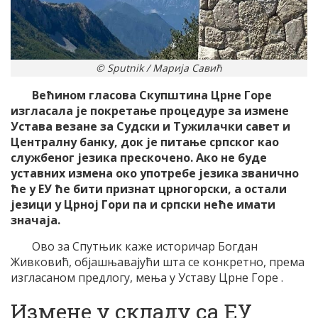
© Sputnik / Марија Савић
Већином гласова Скупштина Црне Горе
изгласала је покретање процедуре за измене
Устава везане за Судски и Тужилачки савет и
Централну банку, док је питање српског као
службеног језика прескочено. Ако не буде
уставних измена око употребе језика званично
ће у ЕУ ће бити признат црногорски, а остали
језици у Црној Гори па и српски неће имати
значаја.
Ово за Спутњик каже историчар Богдан
Живковић, објашњавајући шта се конкретно, према
изгласаном предлогу, мења у Уставу Црне Горе .
Измене у складу са ЕУ