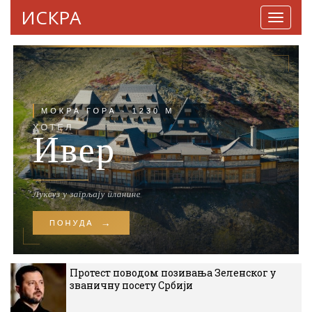
ИСКРА
Навига
Протест поводом позивања Зеленског у
званичну посету Србији