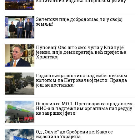
капиталних издања на српском језику
Зеленски није добродошао ни у својој
земљи!
Пуповац: Ово што смо чули у Книну је
језиво, није демократија, већ пријетња
Хрватској
Годишњица злочина над избегличком
колоном на Петровачкој цести: Правда
још недостижна
Огласио се МОЛ: Преговори са продавцем
НИС-а и надлежним органима напредују
ка завршној фази
Од „Олује“ до Сребренице: Како се
изјаснила Украјина