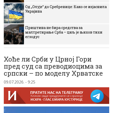
Од „Олује“ до Сребренице: Како се изјаснила
Украјина
Приштина не бира средства за
малтретирање Срба – циљ је њихов тихи
егзодус
Хоће ли Срби у Црној Гори
пред суд са преводиоцима за
српски – по моделу Хрватске
09.07.2026. - 9:25