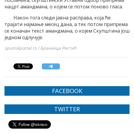
нацрт амандмана, о којем се потом поново гласа.
Након тога следи јавна расправа, која ће
трајати најмање месец дана, а тек потом припрема
се коначан текст амандмана, о којем Скупштина још
једном одлучује.
sputnikportal.rs / Бранкица Ристић
FACEBOOK
TWITTER