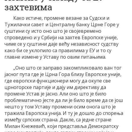
захтевима
Како истиче, промене везане за Судски и
Тужилачки савет и Централну банку Црне Горе у
суштини су исто оно што је својевремено
спроведено и у Србији на захтев Европске уније,
чиме се у суштини даје већу независност судству
како би се уклопило са правилима у ЕУ и то су
главне измене у Уставу по овим питањима.
„Оно што се заправо закомпликовало ван тог
јасног пута где је Црна Гора близу Европске уније,
где европски функционери могу да окупе све
црногорске партије и дају им директиву да
промене Устав је јасно. Али оно што је било
проблематично јесте да ли је било време да се још
нешто у том Уставу промени осим онога што је
тражила Европска унија. И ту је дошло до спорења
између српских страна. Дакле, са једне стране
Милан Кнежевић, који представља Демократску