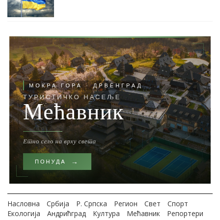
Насловна
Србија
Р. Српска
Регион
Свет
Спорт
Екологија
Андрићград
Култура
Мећавник
Репортери