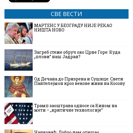
СВЕ ВЕСТИ
МАРТЕНС У БЕОГРАДУ НИЈЕ РЕКАО
НИШТА НОВО
Загреб стеже обруч око Црне Горе: Куда
„плови“ наш Јадран?
Од Дечана до Призрена и Сушице: Свети
Пантелејмон кроз векове живи на Косову
Трамп заоштрава односе са Кином на
мети – „критичне технологије“
Чанковић: Добро нам отишао