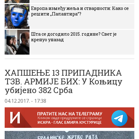
Европа између жеља и стварности: Како се
решити „Палантира“?
Шта се догодило 2015. године? Свет је
кренуо уназад
ХАПШЕЊЕ 13 ПРИПАДНИКА
ТЗВ. АРМИЈЕ БИХ: У Коњицу
убијено 382 Срба
04.12.2017. - 17:38