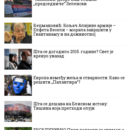
„председниче“ Зеленски
Кецмановић: Кољач Алијине армије –
Елфета Весели – морала завршити у
Гвантанаму и на доживотној
Шта се догодило 2015. године? Свет је
кренуо уназад
Европа између жеља и стварности: Како се
решити „Палантира“?
Шта се дешава на Блиском истоку:
Тишина која претходи олуји
ЕКСКЛУЗИВНО Први кадрови са снимања