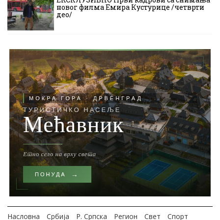
новог филма Емира Кустурице /четврти
део/
Насловна
Србија
Р. Српска
Регион
Свет
Спорт