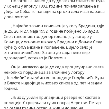
Пологош је навео да су доласком сплитског пука
у Коњиц у априлу 1992. године почела хапшења и
убијање Срба, те напади на српска села и затварања
у ове логоре.
„Највећи злочин почињен је у селу Брадина, гдје
је 25, 26. и 27. маја 1992. године побијено 36 људи.
Све становништво депортовано је у логоре у
Коњицу, у основне школе у Брадини и Доњем Селу.
Куће су опљачкане и попаљене, цијело село је
етнички очишћено. За ово до сада нико није
одговарао“, истакао је Пологош.
Он је нагласио да је до сада процесуирано свега
неколико појединаца за злочине у логору
„Челебићи“ и за убиство породице Голубовић, Ђура
и Власте и двојице њихових синова од пет и седам
година.
„Њих су убили припадници резервног састава
полиције. Стријељали су их покрај Неретве. Петар
од седам година остао је жив и дошао на