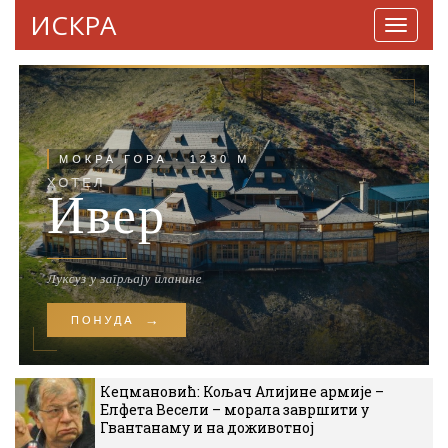
ИСКРА
Навига
Кецмановић: Кољач Алијине армије –
Елфета Весели – морала завршити у
Гвантанаму и на доживотној