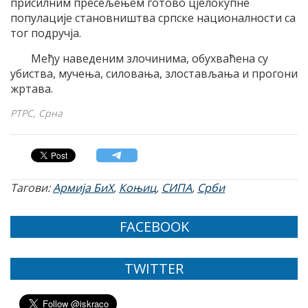
присилним пресељењем готово цјелокупне
популације становништва српске националности са
тог подручја.
Међу наведеним злочинима, обухваћена су
убиства, мучења, силовања, злостављања и прогони
жртава.
РТРС, Срна
Тагови:
Армија БиХ
,
Коњиц
,
СИПА
,
Срби
FACEBOOK
TWITTER