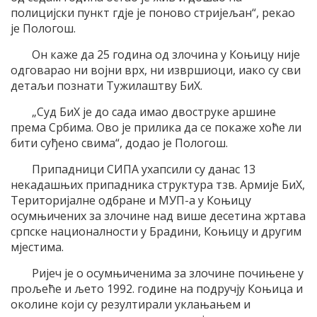
полицијски пункт гдје је поново стријељан“, рекао
је Пологош.
Он каже да 25 година од злочина у Коњицу није
одговарао ни војни врх, ни извршиоци, иако су сви
детаљи познати Тужилаштву БиХ.
„Суд БиХ је до сада имао двоструке аршине
према Србима. Ово је прилика да се покаже хоће ли
бити суђено свима“, додао је Пологош.
Припадници СИПА ухапсили су данас 13
некадашњих припадника структура тзв. Армије БиХ,
Територијалне одбране и МУП-а у Коњицу
осумњичених за злочине над више десетина жртава
српске националности у Брадини, Коњицу и другим
мјестима.
Ријеч је о осумњиченима за злочине почињене у
прољеће и љето 1992. године на подручју Коњица и
околине који су резултирали уклањањем и