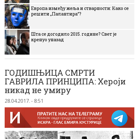
Европа између жеља и стварности: Како се
решити „Палантира“?
Шта се догодило 2015. године? Свет је
кренуо уназад
ГОДИШЊИЦА СМРТИ
ГАВРИЛА ПРИНЦИПА: Хероји
никад не умиру
28.04.2017. - 8:51