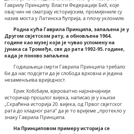
Гаврилу Принципу. Власти Федерације БиХ, које
овај чин не сматрају историјским, промијениле су
назив моста у Латинска ћуприја, а плочу уклониле.
Родна кућа Гаврила Принципа, запаљена је у
Другом свјетском рату, а обновљена 1964.
године као музеј који је чувао успомену на
јунака са Тромеђе, све до рата 1992-95. године,
када је поново запаљена
.
Годишњица смрти Гаврила Принципа требало
би да нас подсјети да је слобода врховна и једина
незаменљива вриједност.
Ерик Хобсбаум, вјероватно најзначајнији
историчар прошлог вијека, написао је у књизи
„Скраћена историја 20. вијека, од Првог свјетског
рата до хладног рата“ да је то вријеме „протекло у
знаку Гаврила Принципа.
На Принциповом примеру историја се