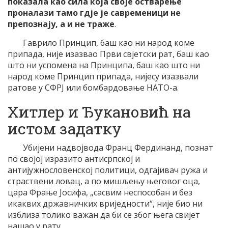
показала као сила која своје остварење
проналази тамо гдје је савременици не
препознају, а и не траже
.
Гаврило Принцип, баш као ни народ коме
припада, није изазвао Први свјетски рат, баш као
што ни успомена на Принципа, баш као што ни
народ коме Принцип припада, нијесу изазвали
ратове у СФРЈ или бомбардовање НАТО-а.
Хитлер и Ђукановић на
истом задатку
Убијени надвојвода Франц Фердинанд, познат
по својој изразито антисрпској и
антијужнословенској политици, одгајивач ружа и
страствени ловац, а по мишљењу његовог оца,
цара Фрање Јосифа, „сасвим неспособан и без
икаквих државничких вриједности“, није био ни
изблиза толико важан да би се због њега свијет
нашао у рату.