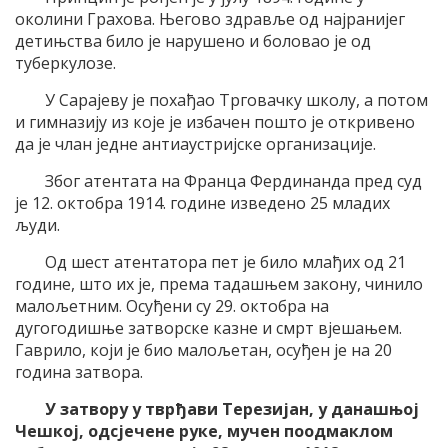
околини Грахова. Његово здравље од најранијег
детињства било је нарушено и боловао је од
туберкулозе.
У Сарајеву је похађао Трговачку школу, а потом
и гимназију из које је избачен пошто је откривено
да је члан једне антиаустријске организације.
Због атентата на Франца Фердинанда пред суд
је 12. октобра 1914. године изведено 25 младих
људи.
Од шест атентатора пет је било млађих од 21
године, што их је, према тадашњем закону, чинило
малољетним. Осуђени су 29. октобра на
дугогодишње затворске казне и смрт вјешањем.
Гаврило, који је био малољетан, осуђен је на 20
година затвора.
У затвору у тврђави Терезијан, у данашњој
Чешкој, одсјечене руке, мучен поодмаклом