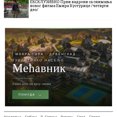
ЕКСКЛУЗИВНО Први кадрови са снимања
новог филма Емира Кустурице /четврти
део/
Насловна
Србија
Р. Српска
Регион
Свет
Спорт