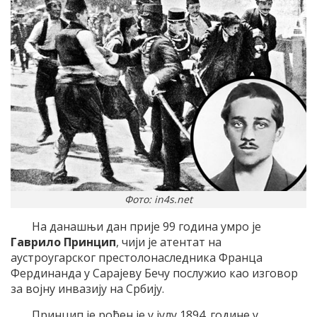
Фото: in4s.net
На данашњи дан прије 99 година умро је
Гаврило Принцип
, чији је атентат на
аустроугарског престолонаследника Франца
Фердинанда у Сарајеву Бечу послужио као изговор
за војну инвазију на Србију.
Принцип је рођен је у јулу 1894. године у