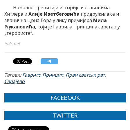
Нажалост, ревизији историје и ставовима
Хитлера и
Алије Изетбеговића
придружила се и
званична Црна Гора у лику премијера
Мила
Ђукановића
, који је Гаврила Принципа сврстао у
„терористе“.
in4s.net
Тагови:
Гаврило Принцип
,
Први светски рат
,
Сарајево
FACEBOOK
TWITTER