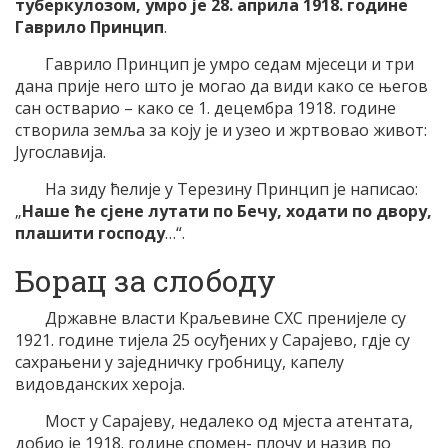
туберкулозом, умро је 28. априла 1918. године
Гаврило Принцип
.
Гаврило Принцип је умро седам мјесеци и три
дана прије него што је могао да види како се његов
сан остварио – како се 1. децембра 1918. године
створила земља за коју је и узео и жртвовао живот:
Југославија.
На зиду ћелије у Терезину Принцип је написао:
„
Наше ће сјене лутати по Бечу, ходати по двору,
плашити господу
…“.
Борац за слободу
Државне власти Краљевине СХС пренијеле су
1921. године тијела 25 осуђених у Сарајево, гдје су
сахрањени у заједничку гробницу, капелу
видовданских хероја.
Мост у Сарајеву, недалеко од мјеста атентата,
добио је 1918. године спомен- плочу и назив по