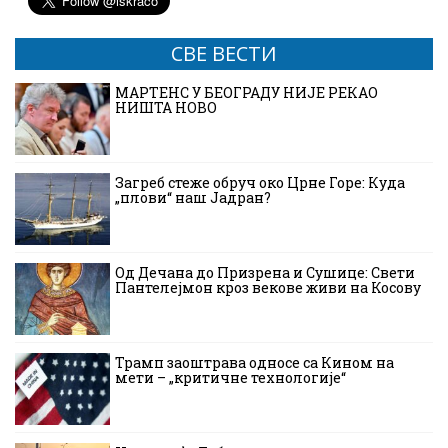
СВЕ ВЕСТИ
МАРТЕНС У БЕОГРАДУ НИЈЕ РЕКАО
НИШТА НОВО
Загреб стеже обруч око Црне Горе: Куда
„плови“ наш Јадран?
Од Дечана до Призрена и Сушице: Свети
Пантелејмон кроз векове живи на Косову
Трамп заоштрава односе са Кином на
мети – „критичне технологије“