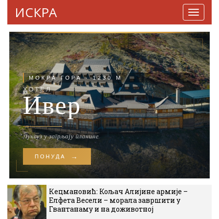
ИСКРА
Навига
Кецмановић: Кољач Алијине армије –
Елфета Весели – морала завршити у
Гвантанаму и на доживотној