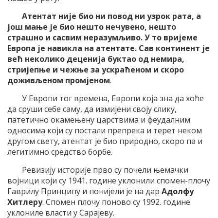
Атентат није био ни повод ни узрок рата, а
још мање је био нешто нечувено, нешто
страшно и сасвим неразумљиво. У то вријеме
Европа је навикла на атентате. Сав континент је
већ неколико деценија буктао од немира,
стријепње и чежње за ускраћеном и скоро
доживљеном промјеном
.
У Европи тог времена, Европи која зна да хоће
да сруши себе саму, да измијени своју слику,
патетично окамењену царствима и феудалним
односима који су постали препрека и терет неком
другом свету, атентат је био природно, скоро па и
легитимно средство борбе.
Ревизију историје прво су почели њемачки
војници који су 1941. године уклонили спомен-плочу
Гаврилу Принципу и понијели је на дар
Адолфу
Хитлеру
. Спомен плочу поново су 1992. године
уклониле власти у Сарајеву.