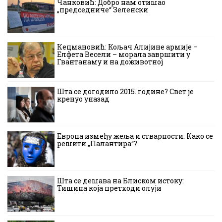
Чанковић: Добро нам отишао
„председниче“ Зеленски
Кецмановић: Кољач Алијине армије –
Елфета Весели – морала завршити у
Гвантанаму и на доживотној
Шта се догодило 2015. године? Свет је
кренуо уназад
Европа између жеља и стварности: Како се
решити „Палантира“?
Шта се дешава на Блиском истоку:
Тишина која претходи олуји