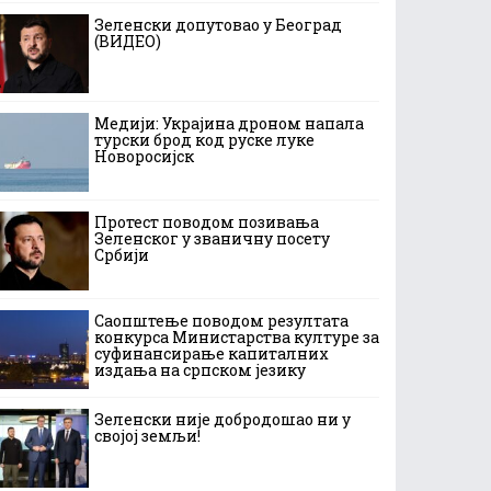
Зеленски допутовао у Београд
(ВИДЕО)
Медији: Украјина дроном напала
турски брод код руске луке
Новоросијск
Протест поводом позивања
Зеленског у званичну посету
Србији
Саопштење поводом резултата
конкурса Министарства културе за
суфинансирање капиталних
издања на српском језику
Зеленски није добродошао ни у
својој земљи!