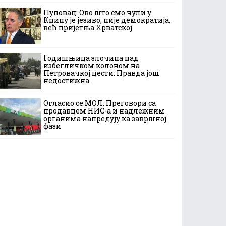
Пуповац: Ово што смо чули у
Книну је језиво, није демократија,
већ пријетња Хрватској
Годишњица злочина над
избегличком колоном на
Петровачкој цести: Правда још
недостижна
Огласио се МОЛ: Преговори са
продавцем НИС-а и надлежним
органима напредују ка завршној
фази