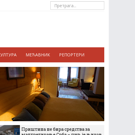
КУЛТУРА
МЕЋАВНИК
РЕПОРТЕРИ
Приштина не бира средства за
малтретирање Срба – циљ је њихов