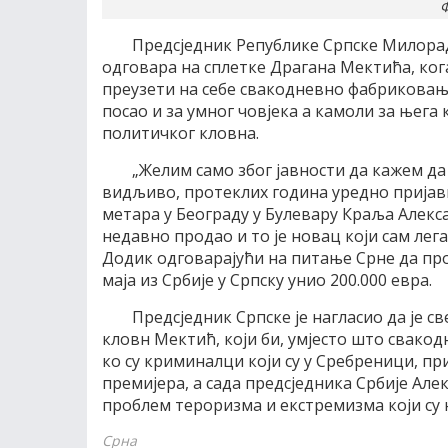
Ф
Предсједник Републике Српске Милорад
одговара на сплетке Драгана Мектића, кога 
преузети на себе свакодневно фабриковање 
посао и за умног човјека а камоли за њега
политичког кловна.
„Желим само због јавности да кажем да
видљиво, протеклих година уредно пријави
метара у Београду у Булевару Краља Алексан
недавно продао и то је новац који сам лега
Додик одговарајући на питање Срне да пр
маја из Србије у Српску унио 200.000 евра.
Предсједник Српске је нагласио да је с
кловн Мектић, који би, умјесто што свакод
ко су криминалци који су у Сребреници, пр
премијера, а сада предсједника Србије Але
проблем тероризма и екстремизма који су н
Срна