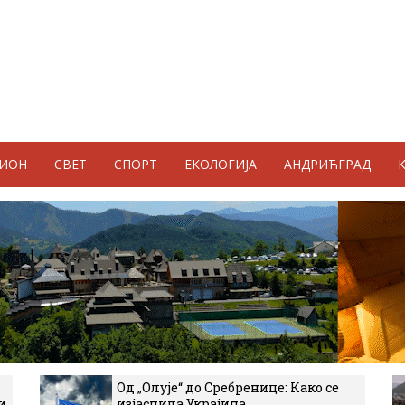
ГИОН
СВЕТ
СПОРТ
ЕКОЛОГИЈА
АНДРИЋГРАД
Од „Олује“ до Сребренице: Како се
и
изјаснила Украјина