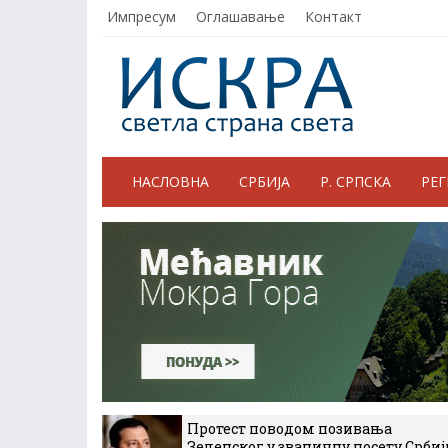
Импресум
Оглашавање
Контакт
НАСЛОВНА
СРБИЈА
Р. СРПСКА
РЕ
Протест поводом позивања
Зеленског у званичну посету Србиј