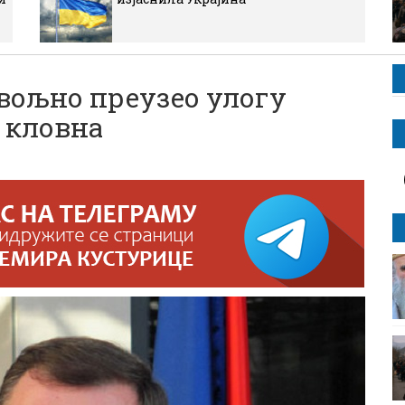
вољно преузео улогу
 кловна