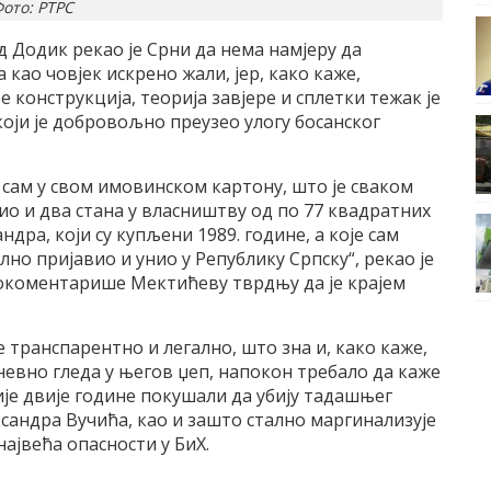
ото: РТРС
 Додик рекао је Срни да нема намјеру да
као човјек искрено жали, јер, како каже,
конструкција, теорија завјере и сплетки тежак је
 који је добровољно преузео улогу босанског
 сам у свом имовинском картону, што је сваком
о и два стана у власништву од по 77 квадратних
дра, који су купљени 1989. године, а које сам
лно пријавио и унио у Републику Српску“, рекао је
окоментарише Мектићеву тврдњу да је крајем
ве транспарентно и легално, што зна и, како каже,
невно гледа у његов џеп, напокон требало да каже
ије двије године покушали да убију тадашњег
ксандра Вучића, као и зашто стално маргинализује
ајвећа опасности у БиХ.