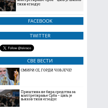
тихи егзодус
FACEBOOK
TWITTER
СВЕ ВЕСТИ
СМИРИ СЕ, ГОРДИ ЧОВЈЕЧЕ!
Приштина не бира средства за
малтретирање Срба – циљ је
њихов тихи егзодус