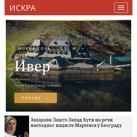
ИСКРА
Навига
Захарова: Зашто Запад ћути на речи
наследног нацисте Мартенса у Београду