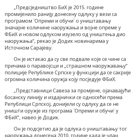
„Предсједништво БиХ је 2015. године
промијенило ранију донесену одлуку у вези са
програмом `Опреми и обучи` о уништавању
значајне количине наоружања и војне опреме у
ФБиХ и новом одлуком изузело од уништења дио
наоружања“, рекао је Додик новинарима у
Источном Сарајеву.
Он је истакао да су све подвале које се чине са
причама о паравојсци и „страшном наоружавању“
полиције Републике Српске у функцији да се сакрије
огромна количина оружја коју посједује ФБиХ.
„Представници Савеза за промјене, ојачавајући
босанску линију и издајнички се односећи према
Републици Српској, донијели су одлуку да се не
уништи оружје из програма `Опреми и обучи` у
ФБиХ“, навео је Додик.
Он је подсјетио да је одлука о уништавању тог
наоружања донесена 2010. године када је члан