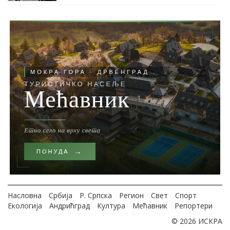
Насловна
Србија
Р. Српска
Регион
Свет
Спорт
Екологија
Андрићград
Култура
Мећавник
Репортери
© 2026 ИСКРА