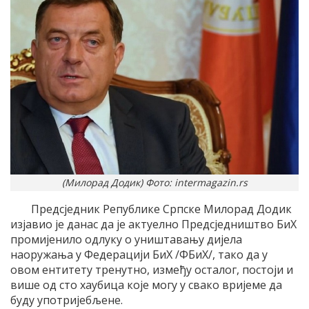
(Милорад Додик) Фото: intermagazin.rs
Предсједник Републике Српске Милорад Додик
изјавио је данас да је актуелно Предсједништво БиХ
промијенило одлуку о уништавању дијела
наоружања у Федерацији БиХ /ФБиХ/, тако да у
овом ентитету тренутно, између осталог, постоји и
више од сто хаубица које могу у свако вријеме да
буду употријебљене.