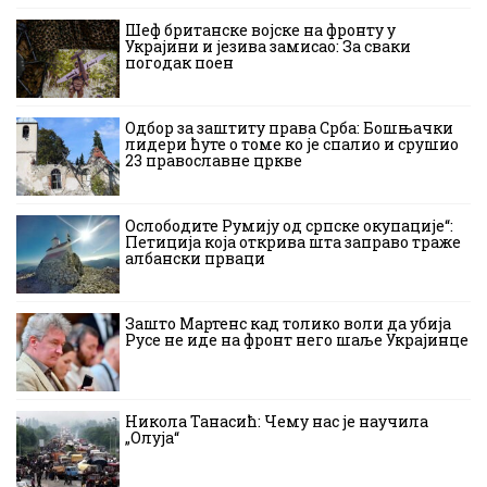
Шеф британске војске на фронту у
Украјини и језива замисао: За сваки
погодак поен
Одбор за заштиту права Срба: Бошњачки
лидери ћуте о томе ко је спалио и срушио
23 православне цркве
Ослободите Румију од српске окупације“:
Петиција која открива шта заправо траже
албански прваци
Зашто Мартенс кад толико воли да убија
Русе не иде на фронт него шаље Украјинце
Никола Танасић: Чему нас је научила
„Олуја“