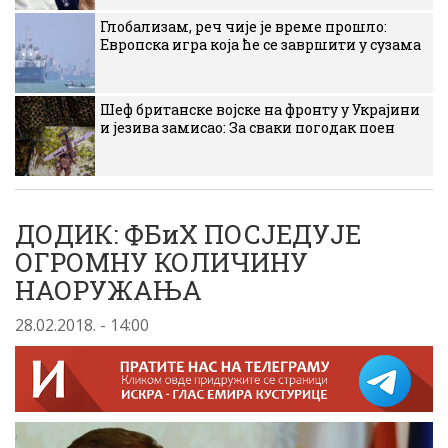
Глобализам, реч чије је време прошло:
Европска игра која ће се завршити у сузама
Шеф британске војске на фронту у Украјини
и језива замисао: За сваки погодак поен
ДОДИК: ФБиХ ПОСЈЕДУЈЕ
ОГРОМНУ КОЛИЧИНУ
НАОРУЖАЊА
28.02.2018. - 14:00