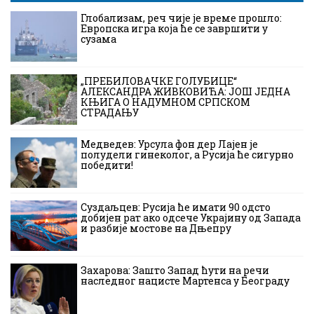
Глобализам, реч чије је време прошло:
Европска игра која ће се завршити у
сузама
„ПРЕБИЛОВАЧКЕ ГОЛУБИЦЕ“
АЛЕКСАНДРА ЖИВКОВИЋА: ЈОШ ЈЕДНА
КЊИГА О НАДУМНОМ СРПСКОМ
СТРАДАЊУ
Медведев: Урсула фон дер Лајен је
полудели гинеколог, а Русија ће сигурно
победити!
Суздаљцев: Русија ће имати 90 одсто
добијен рат ако одсече Украјину од Запада
и разбије мостове на Дњепру
Захарова: Зашто Запад ћути на речи
наследног нацисте Мартенса у Београду