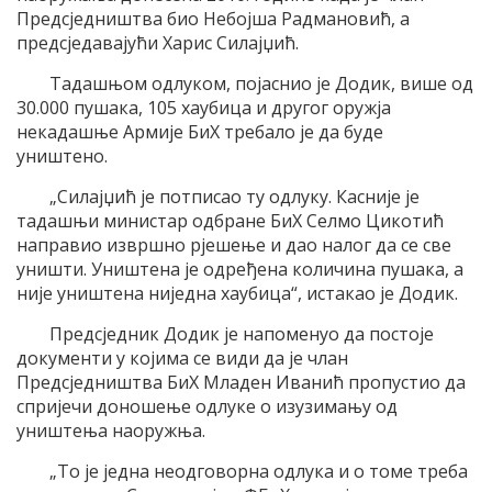
Предсједништва био Небојша Радмановић, а
предсједавајући Харис Силајџић.
Тадашњом одлуком, појаснио је Додик, више од
30.000 пушака, 105 хаубица и другог оружја
некадашње Армије БиХ требало је да буде
уништено.
„Силајџић је потписао ту одлуку. Касније је
тадашњи министар одбране БиХ Селмо Цикотић
направио извршно рјешење и дао налог да се све
уништи. Уништена је одређена количина пушака, а
није уништена ниједна хаубица“, истакао је Додик.
Предсједник Додик је напоменуо да постоје
документи у којима се види да је члан
Предсједништва БиХ Младен Иванић пропустио да
спријечи доношење одлуке о изузимању од
уништења наоружња.
„То је једна неодговорна одлука и о томе треба