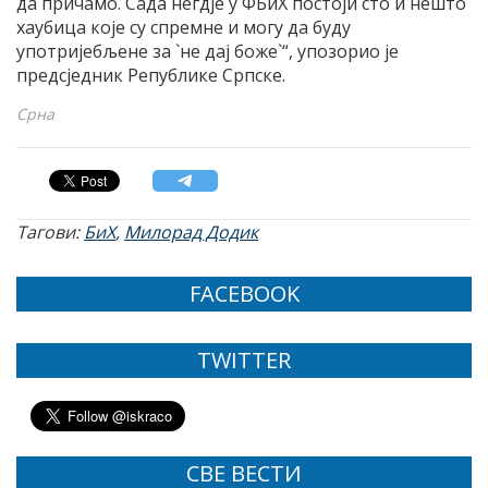
да причамо. Сада негдје у ФБиХ постоји сто и нешто
хаубица које су спремне и могу да буду
употријебљене за `не дај боже`“, упозорио је
предсједник Републике Српске.
Срна
Тагови:
БиХ
,
Милорад Додик
FACEBOOK
TWITTER
СВЕ ВЕСТИ