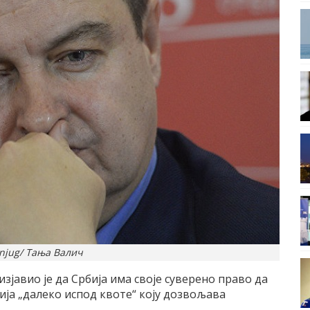
njug/ Тања Валич
јавио је да Србија има своје суверено право да
рбија „далеко испод квоте“ коју дозвољава