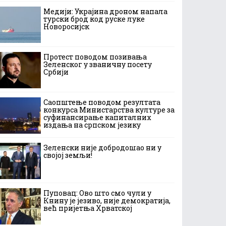
Медији: Украјина дроном напала
турски брод код руске луке
Новоросијск
Протест поводом позивања
Зеленског у званичну посету
Србији
Саопштење поводом резултата
конкурса Министарства културе за
суфинансирање капиталних
издања на српском језику
Зеленски није добродошао ни у
својој земљи!
Пуповац: Ово што смо чули у
Книну је језиво, није демократија,
већ пријетња Хрватској