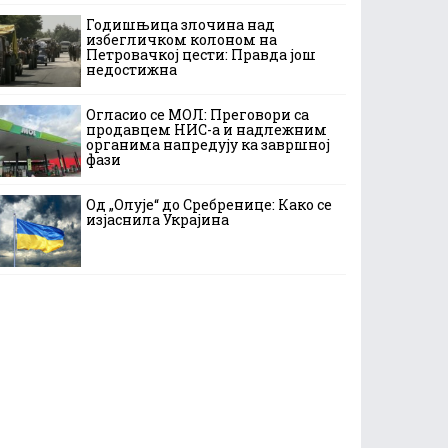
Годишњица злочина над
избегличком колоном на
Петровачкој цести: Правда још
недостижна
Огласио се МОЛ: Преговори са
продавцем НИС-а и надлежним
органима напредују ка завршној
фази
Од „Олује“ до Сребренице: Како се
изјаснила Украјина