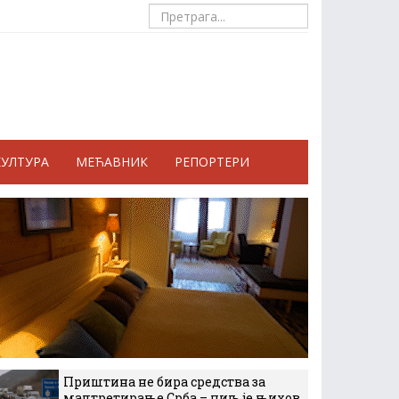
КУЛТУРА
МЕЋАВНИК
РЕПОРТЕРИ
Приштина не бира средства за
малтретирање Срба – циљ је њихов