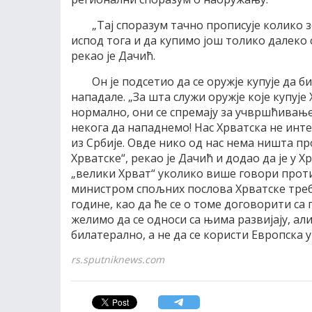
„Тај споразум тачно прописује колико
испод тога и да купимо још толико далеко
рекао је Дачић.
Он је подсетио да се оружје купује да 
нападале. „За шта служи оружје које купује 
нормално, они се спремају за учвршћивање
некога да нападнемо! Нас Хрватска не интер
из Србије. Овде нико од нас нема ништа пр
Хрватске“, рекао је Дачић и додао да је у Х
„велики Хрват“ уколико више говори против
министром спољних послова Хрватске треб
године, као да ће се о томе договорити с
желимо да се односи са њима развијају, ал
билатерално, а не да се користи Европска у
rs.sputniknews.com