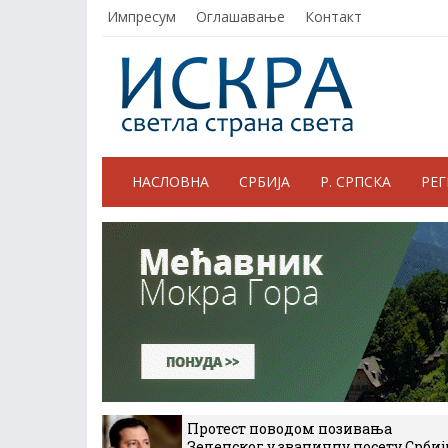
Импресум
Оглашавање
Контакт
НАСЛОВНА
СРБИЈА
Р. СРПСКА
РЕ
Протест поводом позивања
Зеленског у званичну посету Србиј