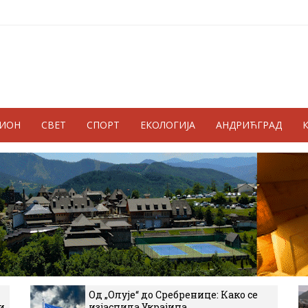
ГИОН
СВЕТ
СПОРТ
ЕКОЛОГИЈА
АНДРИЋГРАД
Од „Олује“ до Сребренице: Како се
и
изјаснила Украјина