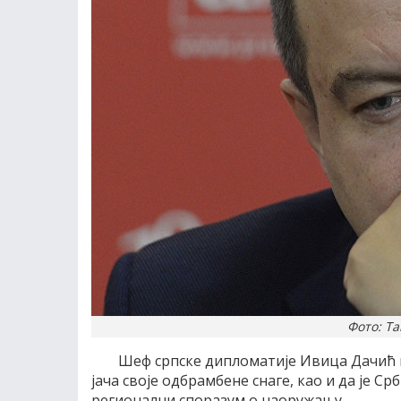
Фото: Ta
Шеф српске дипломатије Ивица Дачић из
јача своје одбрамбене снаге, као и да је С
регионални споразум о наоружању.