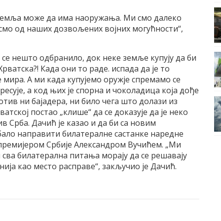
 земља може да има наоружања. Ми смо далеко
 смо од наших дозвољених војних могућности“,
би се нешто одбранило, док неке земље купују да би
Хрватска?! Када они то раде. испада да је то
 мира. А ми када купујемо оружје спремамо се
есује, а код њих је спорна и чоколадица која дође
отив ни бајадера, ни било чега што долази из
рватској постао „клише“ да се доказује да је неко
 Срба. Дачић је казао и да би са новим
ало направити билатералне састанке наредне
а премијером Србије Александром Вучићем. „Ми
и сва билатерална питања морају да се решавају
нија као место расправе“, закључио је Дачић.