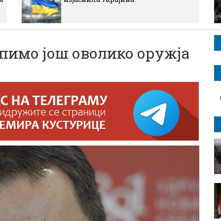
пимо још оволико оружја