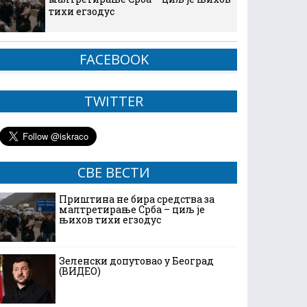
тихи егзодус
FACEBOOK
TWITTER
СВЕ ВЕСТИ
Приштина не бира средства за
малтретирање Срба – циљ је
њихов тихи егзодус
Зеленски допутовао у Београд
(ВИДЕО)