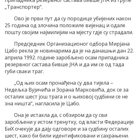
припадника резервног састава бивше ЈНА из групе
„Транспортер“.
Ово је први пут да су породице убијених након
25 година од злочина положиле вијенац и одале
пошту својим најмилијим на мјесту гдје су страдали.
Предсједник Организационог одбора Мирјана
Цабо рекла је новинарима да је на данашњи дан 22.
априла 1992. године заробљено осам припадника
резервног састава бивше ЈНА и да им се од тада
губи сваки траг.
„Од њих осам пронађена су два тијела –
Недељка Вујичића и Зорана Марковића, док се за
осталих шест још трага и о њиховој судбини се не
зна ништа“, нагласила је Цабо.
Она је истакла да, с обзиром да су сви
заробљени у истом тренутку, од власти Федерације
БиХ очекује да дају одговоре и за судбину осталих
шест, како би били идентификовани и сахрањени.