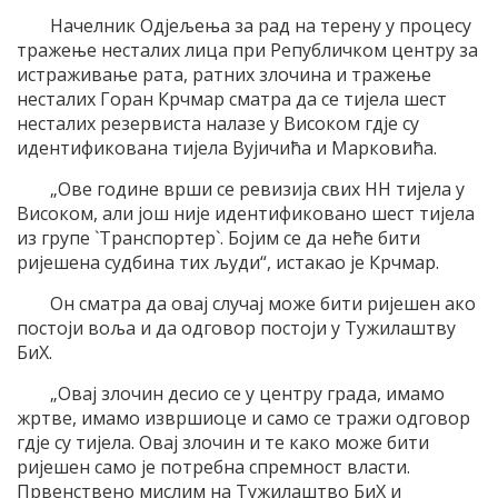
Начелник Одјељења за рад на терену у процесу
тражење несталих лица при Републичком центру за
истраживање рата, ратних злочина и тражење
несталих Горан Крчмар сматра да се тијела шест
несталих резервиста налазе у Високом гдје су
идентификована тијела Вујичића и Марковића.
„Ове године врши се ревизија свих НН тијела у
Високом, али још није идентификовано шест тијела
из групе `Транспортер`. Бојим се да неће бити
ријешена судбина тих људи“, истакао је Крчмар.
Он сматра да овај случај може бити ријешен ако
постоји воља и да одговор постоји у Тужилаштву
БиХ.
„Овај злочин десио се у центру града, имамо
жртве, имамо извршиоце и само се тражи одговор
гдје су тијела. Овај злочин и те како може бити
ријешен само је потребна спремност власти.
Првенствено мислим на Тужилаштво БиХ и