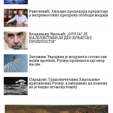
Ракочевић: Хиљаде процедура прерастају
у непремостиву препреку слободи медија
Владимир Умељић: „ОЛУЈА“ ЈЕ
НАЈБЛИСТАВИЈИ ДЕО ХРВАТСКЕ
ПРОШЛОСТИ“
Залужни: Украјина је исцрпела готово сав
војни арсенал, Русија пронашла одговор
на све
Парадокс: Градоначелник Хирошиме
критиковао Русију, а заборавио да помене
ко је бацио атомску бомбу