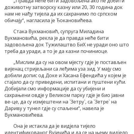
„Правда неће бити задовољена ако ће добити
доживотну затворску казну или 20, 30 година док
нам не нађу тијела да их сахранимо по српском
обичају“, нагласила је Ђокановићева.
Стака Вукмановић, супруга Миладина
Вукмановића, рекла је да правда неће бити
задовољена док Тужилаштво БиХ не уради оно што
треба да уради, а то је да казни починиоце.
„Мислим да су на овом мјесту гдје је постављен
вијенац стријељани са леђима уза зид. У мају смо
добили допис од Доке и Хасана Ефендића у којем је
стајало да су приведени, испитани и пуштени кући.
Добијали смо информације да су убијени и
сахрањени овдје у Великом парку гдје је био јавни
ве-це, да су измјештени на `Зетру`, са `Зетре` на
Дариву у тунел гдје су спаљени“, навела је
Вукмановићева.
Она је истакла да је видјела тијело
идентификованог Вујичића и да се на њему видјело