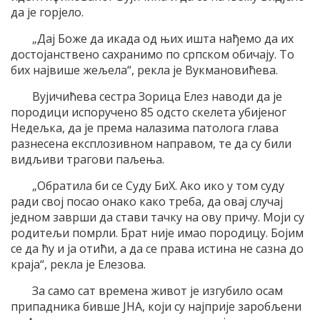
да је горјело.
„Дај Боже да икада од њих ишта нађемо да их
достојанствено сахранимо по српском обичају. То
бих највише жељела“, рекла је Вукмановићева.
Вујичићева сестра Зорица Елез наводи да је
породици испоручено 85 одсто скелета убијеног
Недељка, да је према налазима патолога глава
разнесена експлозивном направом, те да су били
видљиви трагови паљења.
„Обратила би се Суду БиХ. Ако ико у том суду
ради свој посао онако како треба, да овај случај
једном заврши да стави тачку на ову причу. Моји су
родитељи помрли. Брат није имао породицу. Бојим
се да ћу и ја отићи, а да се права истина не сазна до
краја“, рекла је Елезова.
За само сат времена живот је изгубило осам
припадника бивше ЈНА, који су најприје заробљени