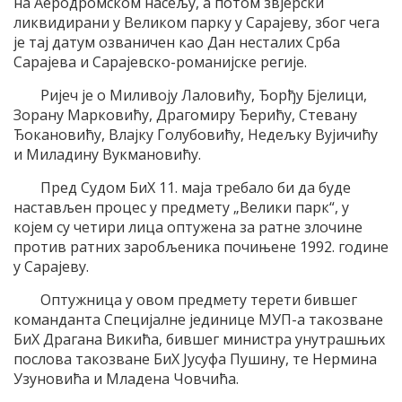
на Аеродромском насељу, а потом звјерски
ликвидирани у Великом парку у Сарајеву, због чега
је тај датум озваничен као Дан несталих Срба
Сарајева и Сарајевско-романијске регије.
Ријеч је о Миливоју Лаловићу, Ђорђу Бјелици,
Зорану Марковићу, Драгомиру Ђерићу, Стевану
Ђокановићу, Влајку Голубовићу, Недељку Вујичићу
и Миладину Вукмановићу.
Пред Судом БиХ 11. маја требало би да буде
настављен процес у предмету „Велики парк“, у
којем су четири лица оптужена за ратне злочине
против ратних заробљеника почињене 1992. године
у Сарајеву.
Оптужница у овом предмету терети бившег
команданта Специјалне јединице МУП-а такозване
БиХ Драгана Викића, бившег министра унутрашњих
послова такозване БиХ Јусуфа Пушину, те Нермина
Узуновића и Младена Човчића.