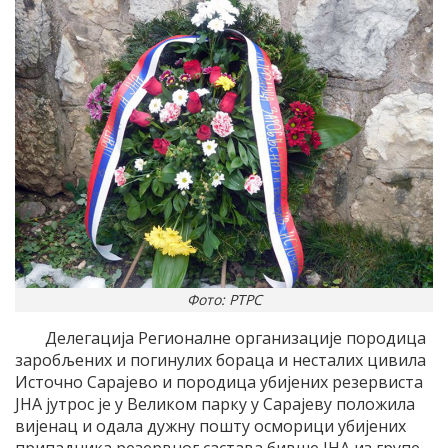
Фото: РТРС
Делегација Регионалне организације породица
заробљених и погинулих бораца и несталих цивила
Источно Сарајево и породица убијених резервиста
ЈНА јутрос је у Великом парку у Сарајеву положила
вијенац и одала дужну пошту осморици убијених