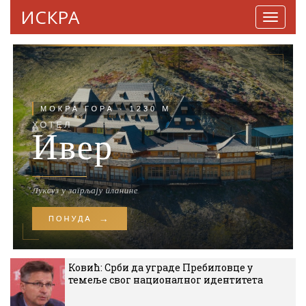
ИСКРА
Навига
Ковић: Срби да уграде Пребиловце у
темеље свог националног идентитета