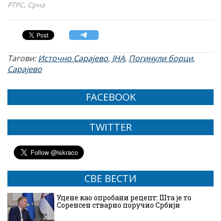
РТРС, Срна
Тагови:
Источно Сарајево
,
ЈНА
,
Погинули борци
,
Сарајево
FACEBOOK
TWITTER
СВЕ ВЕСТИ
Уцене као опробани рецепт: Шта је то
Соренсен стварно поручио Србији