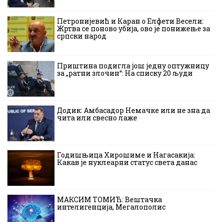
Петронијевић и Каран о Елфети Весели:
Жртва се поново убија, ово је понижење за
српски народ
Приштина подигла још једну оптужницу
за „ратни злочин“: На списку 20 људи
Додик: Амбасадор Немачке или не зна да
чита или свесно лаже
Годишњица Хирошиме и Нагасакија:
Какав је нуклеарни статус света данас
МАКСИМ ТОМИЋ: Вештачка
интелигенција, Мегалополис