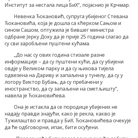
Институт за нестала лица БиХ“, појаснио је Крчмар.
Невенка Ђокановић, супруга убијеног Стевана
Ђокановића, која је дошла са кћерком Сањом и
сином Сашом, оптужила је бившег министра
одбране Јерку Доку да је прије 25 година слагао да
су сви заробљени пуштени кућама.
„До нас су ових година стизале разне
информације – да су пуштени кући, да су убијени
овдје у Великом парку и да су њихова тијела
одвезена на Дариву и запаљена у тунелу, да су у
логору Виктор Бубањ, да су пребачени у
иностранство, да су запаљени на сметљишту“,
навела је Ђокановићева.
Она је истакла да се породице убијених не
надају правди знајући, како је рекла, какво је
Тужилаштво и правда у БиХ. Ђокановићева очекује
да ће одбговорни, ипак, бити осуђени.