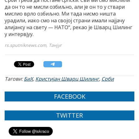
да он то не мисли озбиљно, али је он то у ствари
мислио врло озбиљно. Ми тада нисмо ништа
урадили, иако смо на својој страни имали најјачу
алијансу на свету — НАТО“, рекао је Шварц Шилинг
у интервјуу.
rs.sputniknews.com, Танјуг
Тагови:
БиХ
,
Кристијан Шварц Шилинг
,
Срби
FACEBOOK
TWITTER