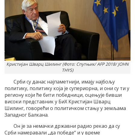
Кристијан Шварц Шилинг (Фото: Спутњик/ AFP 2018/ JOHN
THYS)
Срби су данас најпаметнији, имају најбољу
политику, политику која је супериорна, и они су ти у
региону који ће бити победници, оцењује бивши
високи представник у БиХ Кристијан Шварц
Шилинг, говорећи о политичком стању у земљама
Западног Балкана.
Он је за немачки државни радио рекао да су
Срби намеравали „да победе“ и у време