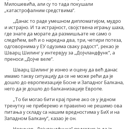
Милошевића, али су то тада покушали
„катастрофалним средствима“.
„Данас то раде умешном дипломатијом, мудро
и истрајно. И та истрајност, својствена игрању шаха,
где знате да морате да размишљате не само о
следећем, већ и о наредна два, три, четири потеза,
одговорнима у ЕУ одузима сваку радост“, рекао је
Шварц Шилинг у интервјуу за „Дојчландфунк“, а
преноси „Дојче веле“.
Шварц Шилинг је изнео и оцену да већ данас
имамо такву ситуацију да се не може рећи да је
дошло до европеизације Босне и Западног Балкана,
него да је дошло до балканизације Европе.
„То би могао бити крај приче ако се у једном
тренутку не приберемо и правилно не решимо ова
питања у складу са нашим вредностима у БиХ и на
Западном Балкану“, казао је он.
Новинар „Дојчландфунка“ подсетио је да је