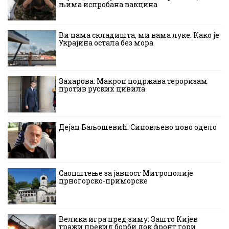
њима испробана вакцина
Ви нама складишта, ми вама луке: Како је
Украјина остала без мора
Захарова: Макрон подржава тероризам
против руских цивила
Дејан Баљошевић: Синовљево ново одело
Саопштење за јавност Митрополије
црногорско-приморске
Велика игра пред зиму: Зашто Кијев
тражи прекид борби док фронт гори