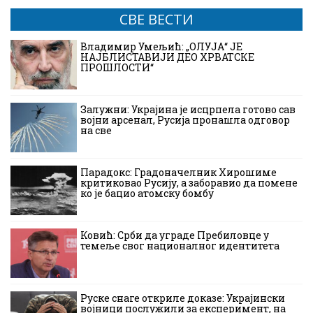
СВЕ ВЕСТИ
Владимир Умељић: „ОЛУЈА“ ЈЕ
НАЈБЛИСТАВИЈИ ДЕО ХРВАТСКЕ
ПРОШЛОСТИ“
Залужни: Украјина је исцрпела готово сав
војни арсенал, Русија пронашла одговор
на све
Парадокс: Градоначелник Хирошиме
критиковао Русију, а заборавио да помене
ко је бацио атомску бомбу
Ковић: Срби да уграде Пребиловце у
темеље свог националног идентитета
Руске снаге откриле доказе: Украјински
војници послужили за експеримент, на