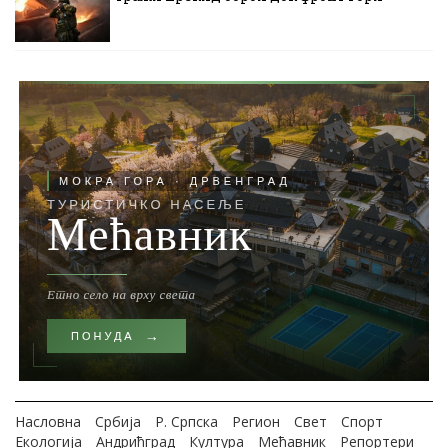
Насловна
Србија
Р. Српска
Регион
Свет
Спорт
Екологија
Андрићград
Култура
Мећавник
Репортери