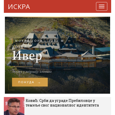
ИСКРА
Навига
Ковић: Срби да уграде Пребиловце у
темеље свог националног идентитета