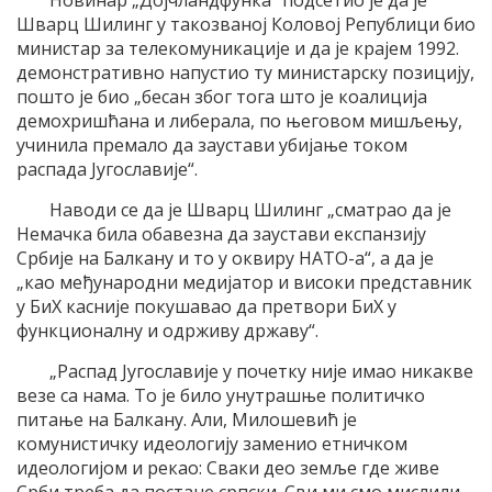
Шварц Шилинг у такозваној Коловој Републици био
министар за телекомуникације и да је крајем 1992.
демонстративно напустио ту министарску позицију,
пошто је био „бесан због тога што је коалиција
демохришћана и либерала, по његовом мишљењу,
учинила премало да заустави убијање током
распада Југославије“.
Наводи се да је Шварц Шилинг „сматрао да је
Немачка била обавезна да заустави експанзију
Србије на Балкану и то у оквиру НАТО-а“, а да је
„као међународни медијатор и високи представник
у БиХ касније покушавао да претвори БиХ у
функционалну и одрживу државу“.
„Распад Југославије у почетку није имао никакве
везе са нама. То је било унутрашње политичко
питање на Балкану. Али, Милошевић је
комунистичку идеологију заменио етничком
идеологијом и рекао: Сваки део земље где живе
Срби треба да постане српски. Сви ми смо мислили