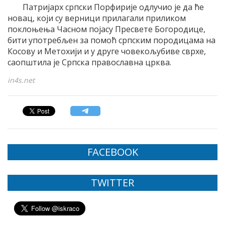
Патријарх српски Порфирије одлучио је да ће
новац, који су верници прилагали приликом
поклоњења Часном појасу Пресвете Богородице,
бити употребљен за помоћ српским породицама на
Косову и Метохији и у друге човекољубиве сврхе,
саопштила је Српска православна црква.
in4s.net
FACEBOOK
TWITTER