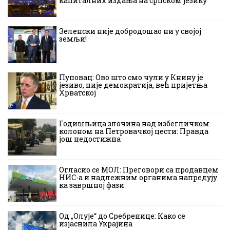
капиталних издања на српском језику
Зеленски није добродошао ни у својој
земљи!
Пуповац: Ово што смо чули у Книну је
језиво, није демократија, већ пријетња
Хрватској
Годишњица злочина над избегличком
колоном на Петровачкој цести: Правда
још недостижна
Огласио се МОЛ: Преговори са продавцем
НИС-а и надлежним органима напредују
ка завршној фази
Од „Олује“ до Сребренице: Како се
изјаснила Украјина