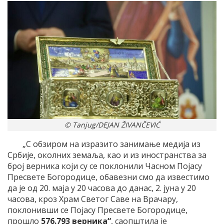
© Tanjug/DEJAN ŽIVANČEVIĆ
„С обзиром на изразито занимање медија из
Србије, околних земаља, као и из иностранства за
број верника који су се поклонили Часном Појасу
Пресвете Богородице, обавезни смо да известимо
да је од 20. маја у 20 часова до данас, 2. јуна у 20
часова, кроз Храм Светог Саве на Врачару,
поклонивши се Појасу Пресвете Богородице,
прошло
576.793 верника“
, саопштила је