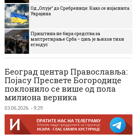
Од „Олује“ до Сребренице: Како се изјаснила
Украјина
Приштина не бира средства за
малтретирање Срба – циљ је њихов тихи
егзодус
Београд центар Православља:
Појасу Пресвете Богородице
поклонило се више од пола
милиона верника
03.06.2026. - 9:29