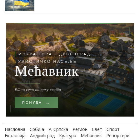
Насловна
Србија
Р. Српска
Регион
Свет
Спорт
Екологија
Андрићград
Култура
Мећавник
Репортери