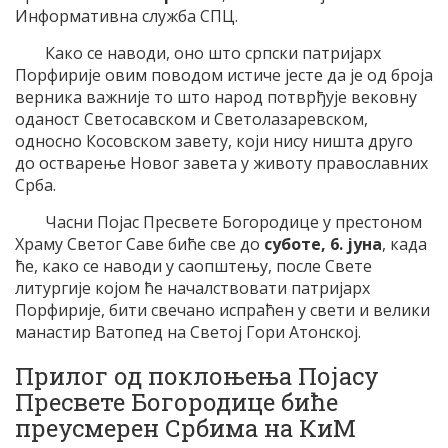
Информативна служба СПЦ.
Како се наводи, оно што српски патријарх
Порфирије овим поводом истиче јесте да је од броја
верника важније то што народ потврђује вековну
оданост Светосавском и Светолазаревском,
односно Косовском завету, који нису ништа друго
до остварење Новог завета у животу православних
Срба.
Часни Појас Пресвете Богородице у престоном
Храму Светог Саве биће све до
суботе, 6. јуна
, када
ће, како се наводи у саопштењу, после Свете
литургије којом ће началствовати патријарх
Порфирије, бити свечано испраћен у свети и велики
манастир Ватопед на Светој Гори Атонској.
Прилог од поклоњења Појасу
Пресвете Богородице биће
преусмерен Србима на КиМ