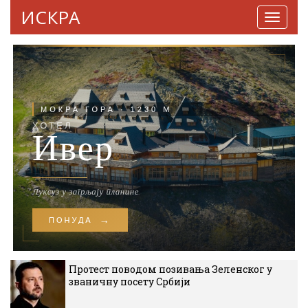
ИСКРА
Навига
Протест поводом позивања Зеленског у
званичну посету Србији