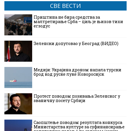
СВЕ ВЕСТИ
Приштина не бира средства за
малтретирање Срба – циљ је њихов тихи
егзодус
Зеленски допутовао у Београд (ВИДЕО)
Медији: Украјина дроном напала турски
брод код руске луке Новоросијск
Протест поводом позивања Зеленског у
званичну посету Србији
Саопштење поводом резултата конкурса
Министарства културе за суфинансирање