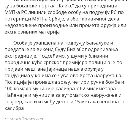
су за босански портал „Кликс“ да су припадници
МУП-а РС лишили слободе особу на подручју РС по
потерници МУП-а Србије, а због кривичног дела
недозвољене производње или промета оружја или
експлозивних материја.
Особа је ухапшена на подручју Бањалуке и
предата је за викенд Суду БиХ због одређивања
екстрадиције. Подсећамо, у шуми у близини
породичне куће српског премијера полиција је по
пријави мештана Јајинаца нашла оружје у
сандуцима у којима се чува ова врста наоружања.
Полиција је пронашла зољу, четири ручне бомбе и
100 комада муниције калибра 7,62 милиметара.
Нађена је и муниција за аутоматско наоружање и
снајпер, као и између десет и 15 метака непознатог
калибра.
rs.sputniknews.com