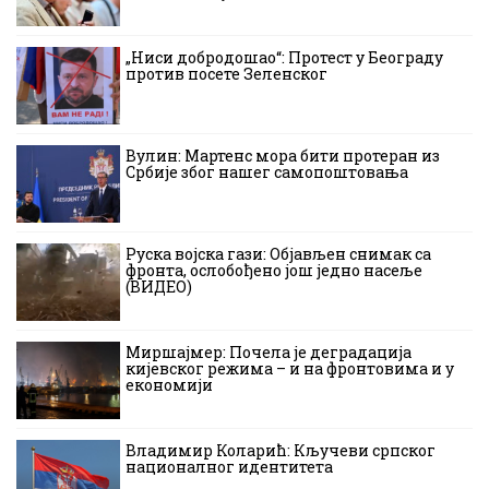
„Ниси добродошао“: Протест у Београду
против посете Зеленског
Вулин: Мартенс мора бити протеран из
Србије због нашег самопоштовања
Руска војска гази: Објављен снимак са
фронта, ослобођено још једно насеље
(ВИДЕО)
Миршајмер: Почела је деградација
кијевског режима – и на фронтовима и у
економији
Владимир Коларић: Кључеви српског
националног идентитета