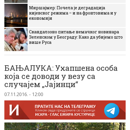
Миршајмер: Почела је деградација
кијевског режима – и на фронтовима и у
економији
Скандалозно питање немачког новинара
Зеленском у Београду: Како да убијемо што
више Руса
БАЊАЛУКА: Ухапшена особа
која се доводи у везу са
случајем „Јајинци“
07.11.2016. - 12:00