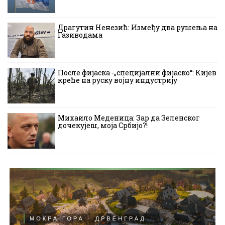
Драгутин Ненезић: Између два рушења на
Газиводама
После фијаска -„специјални фијаско“: Кијев
креће на руску војну индустрију
Михаило Меденица: Зар да Зеленског
дочекујеш, моја Србијо?!