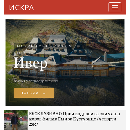
ИСКРА
Навига
ЕКСКЛУЗИВНО Први кадрови са снимања
новог филма Емира Кустурице /четврти
део/