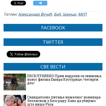
Тагови:
Александар Вучић
,
БиХ
,
Јајинци
,
МУП
FACEBOOK
TWITTER
СВЕ ВЕСТИ
ЕКСКЛУЗИВНО Први кадрови са снимања
новог филма Емира Кустурице /четврти
део/
Скандалозно питање немачког новинара
Зеленском у Београду: Како да убијемо
што више Руса