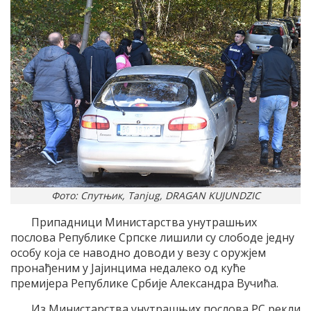
Фото: Спутњик, Tanjug, DRAGAN KUJUNDZIC
Припадници Министарства унутрашњих
послова Републике Српске лишили су слободе једну
особу која се наводно доводи у везу с оружјем
пронађеним у Јајинцима недалеко од куће
премијера Републике Србије Александра Вучића.
Из Министарства унутрашњих послова РС рекли