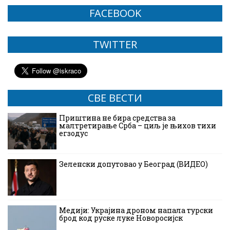
FACEBOOK
TWITTER
СВЕ ВЕСТИ
Приштина не бира средства за
малтретирање Срба – циљ је њихов тихи
егзодус
Зеленски допутовао у Београд (ВИДЕО)
Медији: Украјина дроном напала турски
брод код руске луке Новоросијск