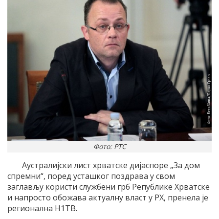
Фото: РТС
Аустралијски лист хрватске дијаспоре „За дом
спремни“, поред усташког поздрава у свом
заглављу користи службени грб Републике Хрватске
и напросто обожава актуалну власт у РХ, пренела је
регионална Н1ТВ.