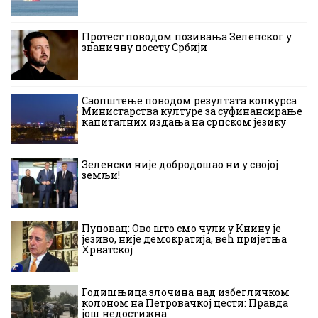
Протест поводом позивања Зеленског у
званичну посету Србији
Саопштење поводом резултата конкурса
Министарства културе за суфинансирање
капиталних издања на српском језику
Зеленски није добродошао ни у својој
земљи!
Пуповац: Ово што смо чули у Книну је
језиво, није демократија, већ пријетња
Хрватској
Годишњица злочина над избегличком
колоном на Петровачкој цести: Правда
још недостижна