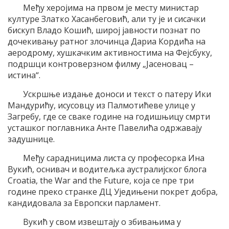
Међу херојима на првом је месту министар
културе Златко Хасанбеговић, али ту је и сисачки
бискуп Владо Кошић, широј јавности познат по
дочекивању ратног злочинца Дариа Кордића на
аеродрому, хушкачким активностима на Фејсбуку,
подршци контроверзном филму „Јасеновац –
истина“.
Ускршње издање доноси и текст о патеру Ики
Мандурићу, исусовцу из Палмотићеве улице у
Загребу, где се сваке године на годишњицу смрти
усташког поглавника Анте Павелића одржавају
задушнице.
Међу сарадницима листа су професорка Ина
Вукић, оснивач и водитељка аустралијског блога
Croatia, the War and the Future, која се пре три
године преко странке ДЦ Уједињени покрет добра,
кандидовала за Европски парламент.
Вукић у свом извештају о збивањима у