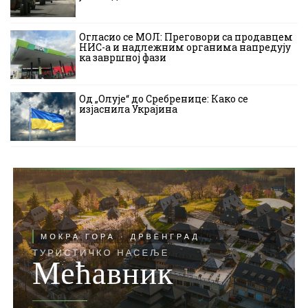
Огласио се МОЛ: Преговори са продавцем
НИС-а и надлежним органима напредују
ка завршној фази
Од „Олује“ до Сребренице: Како се
изјаснила Украјина