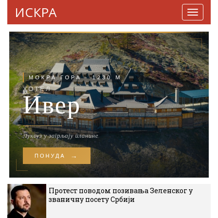
ИСКРА
Навига
Протест поводом позивања Зеленског у
званичну посету Србији