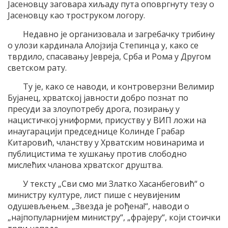
Јасеновцу заговара хиљаду пута оповргнуту тезу о
Јасеновцу као троструком логору.
Недавно је организовала и загребачку трибину
о улози кардинала Алојзија Степинца у, како се
тврдило, спасавању Јевреја, Срба и Рома у Другом
светском рату.
Ту је, како се наводи, и контроверзни Велимир
Бујанец, хрватској јавности добро познат по
пресуди за злоупотребу дрога, позирању у
нацистичкој униформи, присуству у ВИП ложи на
инаугарацији председнице Колинде Грабар
Китаровић, чланству у Хрватским новинарима и
публицистима те хушкању против слободно
мислећих чланова хрватског друштва.
У тексту „Сви смо ми Златко Хасанбеговић“ о
министру културе, лист пише с неувијеним
одушевљењем. „Звезда је рођена!“, наводи о
„најпопуларнијем министру“, „фрајеру“, који стоички