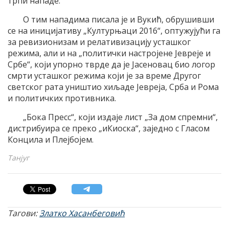
трпи нападе.
О тим нападима писала je и Вукић, обрушивши
се на иницијативу „Културњаци 2016“, оптужујући га
за ревизионизам и релативизацију усташког
режима, али и на „политички настројене Јевреје и
Србе“, који упорно тврде да је Јасеновац био логор
смрти усташког режима који је за време Другог
светског рата уништио хиљаде Јевреја, Срба и Рома
и политичких противника.
„Бока Пресс“, који издаје лист „За дом спремни“,
дистрибуира се преко „иКиоска“, заједно с Гласом
Концила и Плејбојем.
Танјуг
Тагови:
Златко Хасанбеговић