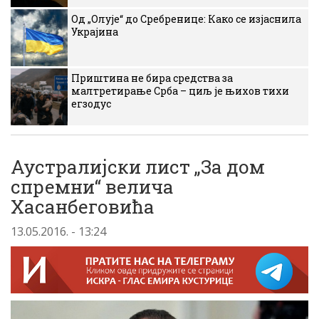
Од „Олује“ до Сребренице: Како се изјаснила
Украјина
Приштина не бира средства за
малтретирање Срба – циљ је њихов тихи
егзодус
Аустралијски лист „За дом
спремни“ велича
Хасанбеговића
13.05.2016. - 13:24