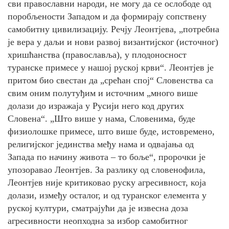
сви православни народи, не могу да се ослободе од
поробљености Западом и да формирају сопствену
самобитну цивилизацију. Речју Леонтјева, „потребна
је вера у даљи и нови развој византијског (источног)
хришћанства (православља), у плодоносност
туранске примесе у нашој руској крви“. Леонтјев је
притом био свестан да „срећан спој“ Словенства са
свим оним полутуђим и источним „много више
долази до изражаја у Русији него код других
Словена“. „Што више у нама, Словенима, буде
физиолошке примесе, што више буде, истовремено,
религијског јединства међу нама и одвајања од
Запада по начину живота – то боље“, пророчки је
упозоравао Леонтјев. За разлику од словенофила,
Леонтјев није критиковао руску агресивност, која
долази, између осталог, и од туранског елемента у
руској култури, сматрајући да је извесна доза
агресивности неопходна за избор самобитног