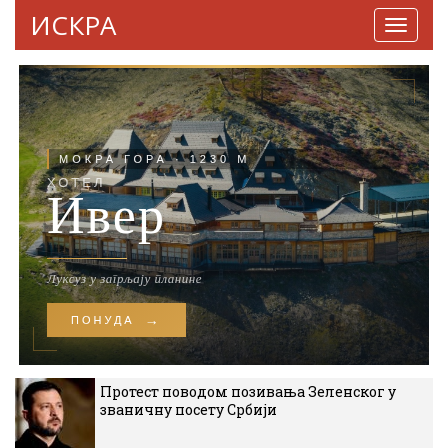
ИСКРА
Навига
Протест поводом позивања Зеленског у
званичну посету Србији