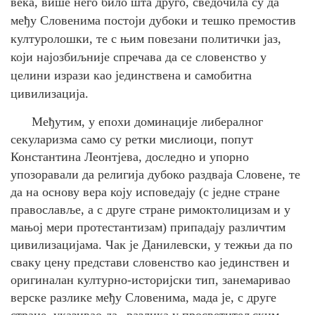
века, више него било шта друго, сведочила су да
међу Словенима постоји дубоки и тешко премостив
културолошки, те с њим повезани политички јаз,
који најозбиљније спречава да се словенство у
целини изрази као јединствена и самобитна
цивилизација.
Међутим, у епохи доминације либералног
секуларизма само су ретки мислиоци, попут
Константина Леонтјева, доследно и упорно
упозоравали да религија дубоко раздваја Словене, те
да на основу вера коју исповедају (с једне стране
православље, а с друге стране римоктолицизам и у
мањој мери протестантизам) припадају различтим
цивилизацијама. Чак је Данилевски, у тежњи да по
сваку цену представи словенство као јединствен и
оригиналан културно-историјски тип, занемаривао
верске разлике међу Словенима, мада је, с друге