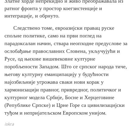
Златне хорде непрекидно и живо преображавала из
ратног фронта у простор коегзистенције и
интеграције, и обрнуто.
Следствено томе, евроазијски правац руске
спољне политике, само на први поглед на
парадоксалан начин, ствара неопходне предуслове за
ослобађање православних Словена, укључујући и
Русе, од њихове вишевековне културне
поробљености Западом. Што се српског народа тиче,
његову културну еманципацију у будућности
најозбиљније угрожава сваки нови корак у
хармонизацији правног, привредног, политичког и
културног модела Србије, Босне и Херцеговине
(Републике Српске) и Црне Горе са цивилизацијски
туђом и непријатељском Европском унијом.
iskra