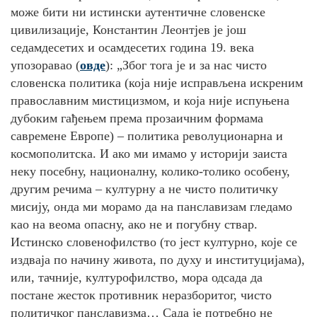
може бити ни истински аутентичне словенске
цивилизације, Константин Леонтјев је још
седамдесетих и осамдесетих година 19. века
упозоравао (
овде
): „Због тога је и за нас чисто
словенска политика (која није исправљена искреним
православним мистицизмом, и која није испуњена
дубоким гађењем према прозаичним формама
савремене Европе) – политика револуционарна и
космополитска. И ако ми имамо у историји заиста
неку посебну, националну, колико-толико особену,
другим речима – културну а не чисто политичку
мисију, онда ми морамо да на панславизам гледамо
као на веома опасну, ако не и погубну ствар.
Истинско словенофилство (то јест културно, које се
издваја по начину живота, по духу и институцијама),
или, тачније, културофилство, мора одсада да
постане жесток противник неразборитог, чисто
политичког панславизма… Сада је потребно не