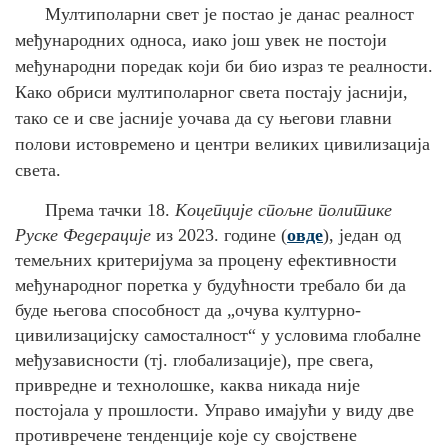
Мултиполарни свет је постао је данас реалност
међународних односа, иако још увек не постоји
међународни поредак који би био израз те реалности.
Како обриси мултиполарног света постају јаснији,
тако се и све јасније уочава да су његови главни
полови истовремено и центри великих цивилизација
света.
Према тачки 18.
Коцепције спољне политике
Руске Федерације
из 2023. године (
овде
), један од
темељних критеријума за процену ефективности
међународног поретка у будућности требало би да
буде његова способност да „очува културно-
цивилизацијску самосталност“ у условима глобалне
међузависности (тј. глобализације), пре свега,
привредне и технолошке, каква никада није
постојала у прошлости. Управо имајући у виду две
противречене тенденције које су својствене