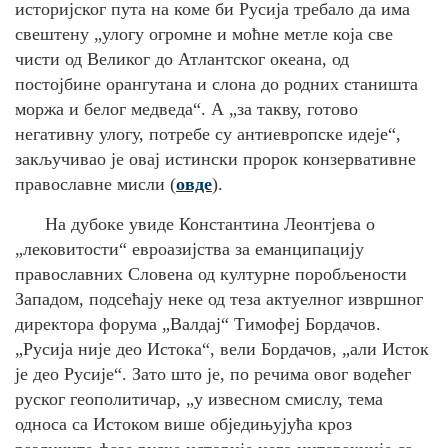
историјског пута на коме би Русија требало да има
свештену „улогу огромне и моћне метле која све
чисти од Великог до Атлантског океана, од
постојбине орангутана и слона до родних станишта
моржа и белог медведа“. А „за такву, готово
негативну улогу, потребе су антиевропске идеје“,
закључивао је овај истински пророк конзервативне
православне мисли (
овде
).
На дубоке увиде Константина Леонтјева о
„лековитости“ евроазијства за еманципацију
православних Словена од културне поробљености
Западом, подсећају неке од теза актуелног извршног
директора форума „Валдај“ Тимофеј Бордачов.
„
Русија није део Истока
“
,
вели Бордачов, „
али Исток
је део Русије
“
.
Зато што је, по речима овог водећег
руског геополитичар, „
у извесном смислу, тема
односа са Истоком више обједињујућа кроз