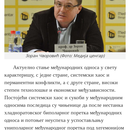
Зоран Чворовић (Фото: Медија ценгар)
Актуелно стање међународних односа у свету
карактеришу, с једне стране, системски хаос и
перманентни конфликти, а с друге стране, високи
степен технолошке и економске међузависности.
Постојећи системски хаос и сукоби у међународним
односима последица су чињенице да после нестанка
хладноратовског биполарног поретка међународних
односа и потоњег неуспеха у успостављању
униполарног међународног поретка под хегемонијом