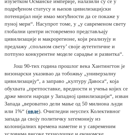
изузетком Османске империје, налазили су се у
подређеном статусу и њихов цивилизацијски
потенцијал није имао могућности да се покаже у
пуној мери“. Насупрот томе, у „у савременом свету
глобални центри истовремено представљају
цивилизације и макрорегионе, који реализују и
предлажу ‚спољном свету’ своје аутетнтичне и
потпуно конкурентне моделе сарадње и развитка“.
Још 90-тих година прошлог века Хантингтон је
визонарски указивао да тобожњу „универзалну
цивилизацију“, а заправо „културу Давоса“, која
обухвата „претпоставке, вредности и учења којих се
држе многи народи у Западној цивилизацији“, изван
Запада „вероватно дели мање од 50 милиона људи
или 1%“ (
овде
). Очигледни неуспех Колективног
запада да своју политичку хегемонију из
колонијалних времена наметне и у савременим
условима високе технолошке и економске