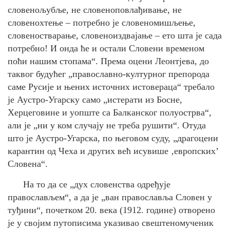
словенољубље, не словеноповлађивање, не
словенохтење – потребно је словеномишљење,
словеностварање, словеноиздвајање – ето шта је сада
потребно! И онда ће и остали Словени временом
поћи нашим стопама“. Према оцени Леонтјева, до
таквог будућег „православно-културног препорода
саме Русије и њених источних истовераца“ требало
је Аустро-Угарску само „истерати из Босне,
Херцеговине и уопште са Балканског полуострва“,
али је „ни у ком случају не треба рушити“. Отуда
што је Аустро-Угарска, по његовом суду, „драгоцени
карантин од Чеха и других већ исувише ‚европских’
Словена“.
На то да се „дух словенства одређује
православљем“, а да је „ван православља Словен у
туђини“, почетком 20. века (1912. године) отворено
је у својим путописима указивао свештеномученик