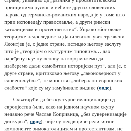
стране, указивао да „разлика у просветитељским
принципима руског и већине других словенских
народа од германско-романских народа је у томе што
први исповедају православље, а други римски
католицизам и протестантство“. Управо због оваке
теоријске недоследности Данилевског увек трезвени
Леонтјев је, с једне стране, истицао његову заслугу
што је „теоријом о културним типовима… дао
одређену научну основу на којој можемо да
изаберемо даљи самобитни историјски пут“, али је, с
друге стране, критиковао његову „лаконоверност у
словенољубље“, те мноштво „либерално-европских
слабости“ које су му замућивале видике (
овде
).
Схватајући да без културне еманципације од
европјества (или, како на једном научном скупу
недавно рече Часлав Копривица, „без суверенизације
дискурса“,
овде
), чије су неодвојиве религиозне
компоненте римокатолицизам и протестантизам, не