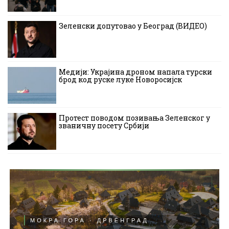
Зеленски допутовао у Београд (ВИДЕО)
Медији: Украјина дроном напала турски
брод код руске луке Новоросијск
Протест поводом позивања Зеленског у
званичну посету Србији