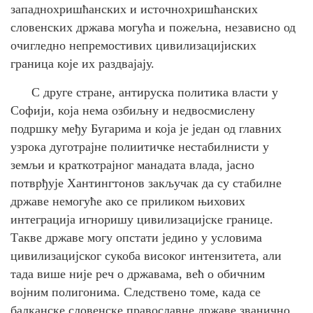
западнохришћанских и источнохришћанских
словенских држава могућа и пожељна, независно од
очигледно непремостивих цивилизацијиских
граница које их раздвајају.
С друге стране, антируска политика власти у
Софији, која нема озбиљну и недвосмислену
подршку међу Бугарима и која је један од главних
узрока дуготрајне полиитичке нестабилнисти у
земљи и краткотрајног манадата влада, јасно
потврђује Хантингтонов закључак да су стабилне
државе немогуће ако се приликом њихових
интеграција игноришу цивилизацијске границе.
Такве државе могу опстати једино у условима
цивилизацијског сукоба високог интензитета, али
тада више није реч о државама, већ о обичним
војним полигонима. Следствено томе, када се
балканске словенске православне државе званично