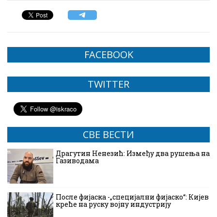
FACEBOOK
TWITTER
СВЕ ВЕСТИ
Драгутин Ненезић: Између два рушења на
Газиводама
После фијаска -„специјални фијаско“: Кијев
креће на руску војну индустрију