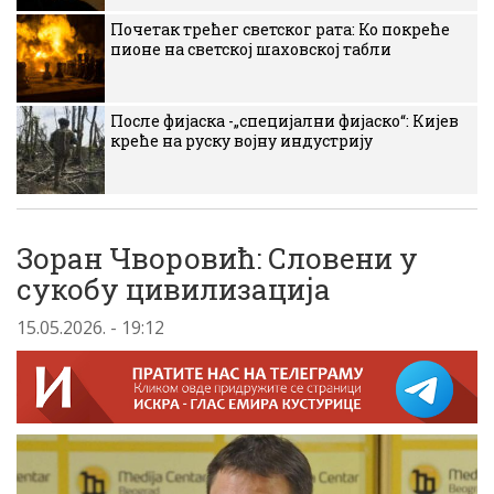
Почетак трећег светског рата: Ко покреће
пионе на светској шаховској табли
После фијаска -„специјални фијаско“: Кијев
креће на руску војну индустрију
Зоран Чворовић: Словени у
сукобу цивилизација
15.05.2026. - 19:12