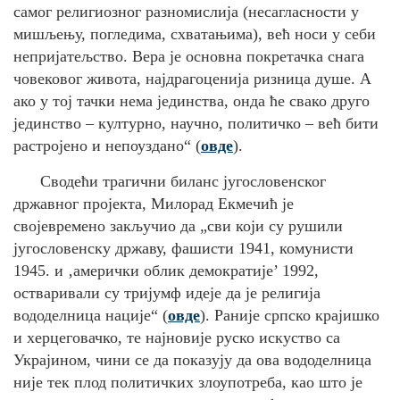
самог религиозног разномислија (несагласности у
мишљењу, погледима, схватањима), већ носи у себи
непријатељство. Вера је основна покретачка снага
човековог живота, најдрагоценија ризница душе. А
ако у тој тачки нема јединства, онда ће свако друго
јединство – културно, научно, политичко – већ бити
растројено и непоуздано“ (
овде
).
Сводећи трагични биланс југословенског
државног пројекта, Милорад Екмечић је
својевремено закључио да „сви који су рушили
југословенску државу, фашисти 1941, комунисти
1945. и ‚амерички облик демократије’ 1992,
остваривали су тријумф идеје да је религија
вододелница нације“ (
овде
). Раније српско крајишко
и херцеговачко, те најновије руско искуство са
Украјином, чини се да показују да ова вододелница
није тек плод политичких злоупотреба, као што је