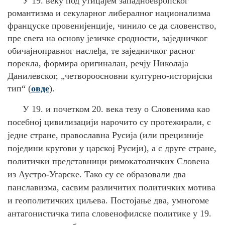
У 19. веку под утицајем западноевропског
романтизма и секуларног либералног национализма
француске провенијенције, чинило се да словенство,
пре свега на основу језичке сродности, заједничког
обичајноправног наслеђа, те заједничког расног
порекла, формира оригиналан, речју Николаја
Данилевског, „четвороосновни културно-историјски
тип“ (
овде
).
У 19. и почетком 20. века тезу о Словенима као
посебној цивилизацији нарочито су протежирали, с
једне стране, православна Русија (или прецизније
поједини кругови у царској Русији), а с друге стране,
политички представници римокатоличких Словена
из Аустро-Угарске. Тако су се образовали два
панславизма, сасвим различитих политичких мотива
и геополитичких циљева. Постојање два, умногоме
антагонистичка типа словенофилске политике у 19.