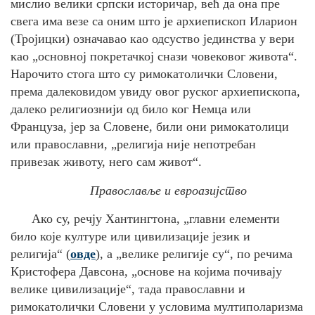
мислио велики српски историчар, већ да она пре
свега има везе са оним што је архиепископ Иларион
(Тројицки) означавао као одсуство јединства у вери
као „основној покретачкој снази човековог живота“.
Нарочито стога што су римокатолички Словени,
према далековидом увиду овог руског архиепископа,
далеко религиознији од било ког Немца или
Француза, јер за Словене, били они римокатолици
или православни, „религија није непотребан
привезак животу, него сам живот“.
Православље и евроазијство
Ако су, речју Хантингтона, „главни елементи
било које културе или цивилизације језик и
религија“ (
овде
), а „велике религије су“, по речима
Кристофера Давсона, „основе на којима почивају
велике цивилизације“, тада православни и
римокатолички Словени у условима мултиполаризма