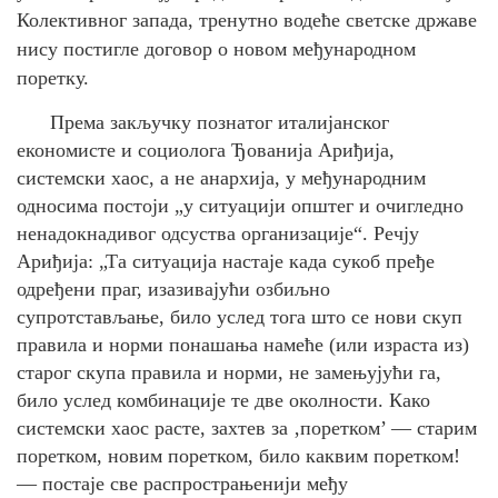
Колективног запада, тренутно водеће светске државе
нису постигле договор о новом међународном
поретку.
Према закључку познатог италијанског
економисте и социолога Ђованија Ариђија,
системски хаос
,
а не анархија, у међународним
односима постоји „у ситуацији
општег и очигледно
ненадокнадивог одсуства организације
“
.
Речју
Ариђија: „Т
а ситуација настаје када сукоб пређе
одређени праг, изазивајући озбиљно
супротстављање
,
било услед тога што се нови скуп
правила и норми понашања намеће (или израста из)
старог скупа правила и норми, не замењујући га,
било услед комбинације те две околности. Како
системски хаос расте, захтев за ‚поретком’ — старим
поретком, новим поретком, било каквим поретком!
— постаје све распрострањенији међу