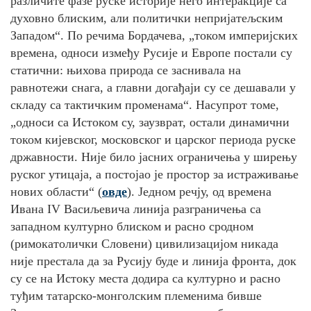
различите фазе руске историје него интеракције са
духовно блиским, али политички непријатељским
Западом
“
.
По речима Бордачева, „т
оком империјских
времена, односи између Русије и Европе постали су
статични: њихова природа се заснивала на
равнотежи снага, а главни догађаји су се дешавали у
складу са тактичким променама
“. Насупрот томе,
„о
дноси са Истоком су, заузврат, остали динамични
током кијевског, московског и царског периода руске
државности. Није било јасних ограничења у ширењу
руског утицаја, а постојао је простор за истраживање
нових области
“ (
овде
)
.
Једном речју, од времена
Ивана
IV
Васиљевича линија разграничења са
западном културно блиском и расно сродном
(римокатолички Словени) цивилизацијом никада
није престала да за Русију буде и линија фронта, док
су се на Истоку места додира са културно и расно
туђим татарско-монголским племенима бивше