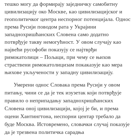
тешко могу да формирају заједничку самобитну
цивилизацију око Москве, као цивилизацијског и
геополитичког центра неспорног потенцијала. Однос
према Русији поводом рата у Украјини
западнохришћанских Словена само додатно
потврђује такву немогућност. У овом случају као
највећи русофоби показују се најтврђи
римокатолици – Пољаци, при чему се њихов
страствени римокатолицизам покаказује као мера
њихове укључености у западну цивилизацију.
Умерени однос Словака према Русији у овом
питању, чини се да је тек изузетак који потврђује
правило о неприпадању западнохришћанских
Словена оној цивилизацији, којој је би, и према
оцени Хантингтона, неспорни центар требало да
буде Москва. Истовремено, словачки случај показује
да је трезвена политичка сарадња