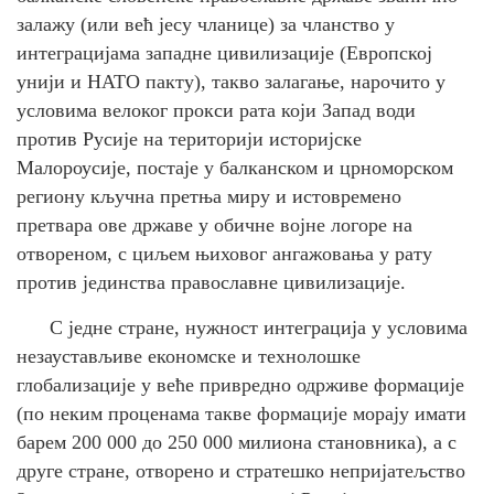
залажу (или већ јесу чланице) за чланство у
интеграцијама западне цивилизације (Европској
унији и НАТО пакту), такво залагање, нарочито у
условима велоког прокси рата који Запад води
против Русије на територији историјске
Малороусије, постаје у балканском и црноморском
региону кључна претња миру и истовремено
претвара ове државе у обичне војне логоре на
отвореном, с циљем њиховог ангажовања у рату
против јединства православне цивилизације.
С једне стране, нужност интеграција у условима
незаустављиве економске и технолошке
глобализације у веће привредно одрживе формације
(по неким проценама такве формације морају имати
барем 200 000 до 250 000 милиона становника), а с
друге стране, отворено и стратешко непријатељство