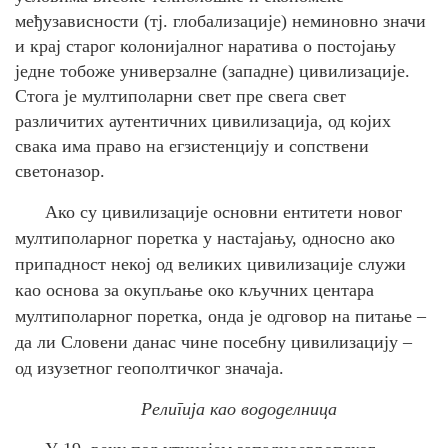
међузависности (тј. глобализације) неминовно значи
и крај старог колонијалног наратива о постојању
једне тобоже универзалне (западне) цивилизације.
Стога је мултиполарни свет пре свега свет
различитих аутентичних цивилизација, од којих
свака има право на егзистенцију и сопствени
светоназор.
Ако су цивилизације основни ентитети новог
мултиполарног поретка у настајању, односно ако
припадност некој од великих цивилизације служи
као основа за окупљање око кључних центара
мултиполарног поретка, онда је одговор на питање –
да ли Словени данас чине посебну цивилизацију –
од изузетног геополтичког значаја.
Религија као вододелница