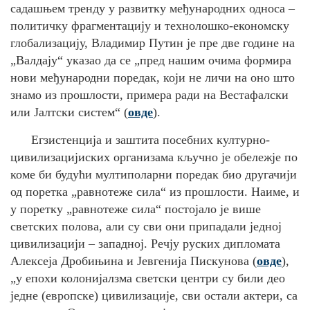
садашњем тренду у развитку међународних односа –
политичку фрагментацију и технолошко-економску
глобализацију, Владимир Путин је пре две године на
„Валдају“ указао да се „пред нашим очима формира
нови међународни поредак, који не личи на оно што
знамо из прошлости, примера ради на Вестафалски
или Јалтски систем“ (
овде
).
Егзистенција и заштита посебних културно-
цивилизацијиских организама кључно је обележје по
коме би будући мултиполарни поредак био другачији
од поретка „равнотеже сила“ из прошлости. Наиме, и
у поретку „равнотеже сила“ постојало је више
светских полова, али су сви они припадали једној
цивилизацији – западној. Речју руских дипломата
Алексеја Дробињина и Јевгенија Пискунова (
овде
),
„у епохи колонијалзма светски центри су били део
једне (европске) цивилизације, сви остали актери, са