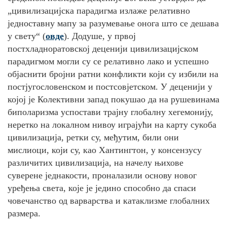
„цивилизацијска парадигма излаже релативно
једноставну мапу за разумевање онога што се дешава
у свету“
(
овде
). Додуше, у првој
постхладноратовској деценији цивилизацијском
парадигмом могли су се релативно лако и успешно
објаснити бројни ратни конфликти који су избили на
постјугословенском и постсовјетском. У деценији у
којој је Колективни запад покушао да на рушевинама
биполаризма успостави трајну глобалну хегемонију,
неретко на локалном нивоу играјући на карту сукоба
цивилизација, ретки су, међутим, били они
мислиоци, који су, као Хантингтон, у консензусу
различитих цивилизација, на начелу њихове
суверене једнакости, проналазили основу новог
уређења света, које је једино способно да спаси
човечанство од варварства и катаклизме глобалних
размера.