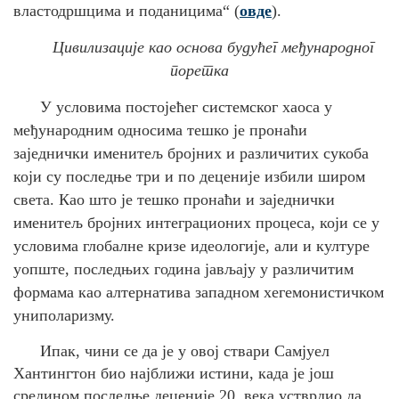
властодршцима
и поданицима“
(
овде
)
.
Цивилизације као основа будућег међународног
поретка
У условима постојећег системског хаоса у
међународним односима тешко је пронаћи
заједнички именитељ бројних и различитих сукоба
који су последње три и по деценије избили широм
света. Као што је тешко пронаћи и заједнички
именитељ бројних интеграционих процеса, који се у
условима глобалне кризе идеологије, али и културе
уопште, последњих година јављају у различитим
формама као алтернатива западном хегемонистичком
униполаризму.
Ипак, чини се да је у овој ствари Самјуел
Хантингтон био најближи истини, када је још
средином последње деценије 20. века устврдио да