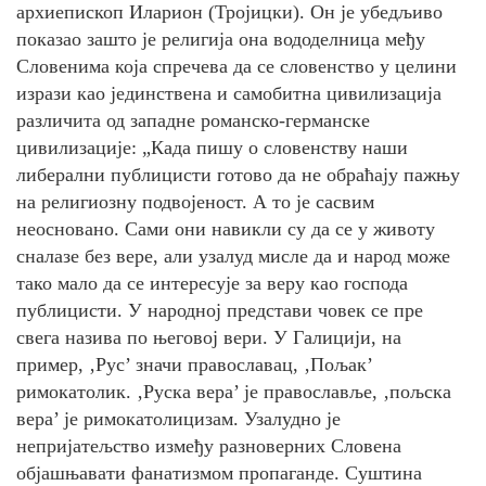
архиепископ Иларион (Тројицки). Он је убедљиво
показао зашто је религија она вододелница међу
Словенима која спречева да се словенство у целини
изрази као јединствена и самобитна цивилизација
различита од западне романско-германске
цивилизације: „Када пишу о словенству наши
либерални публицисти готово да не обраћају пажњу
на религиозну подвојеност. А то је сасвим
неосновано. Сами они навикли су да се у животу
сналазе без вере, али узалуд мисле да и народ може
тако мало да се интересује за веру као господа
публицисти. У народној представи човек се пре
свега назива по његовој вери. У Галицији, на
пример, ‚Рус’ значи православац, ‚Пољак’
римокатолик. ‚Руска вера’ је православље, ‚пољска
вера’ је римокатолицизам. Узалудно је
непријатељство између разноверних Словена
објашњавати фанатизмом пропаганде. Суштина