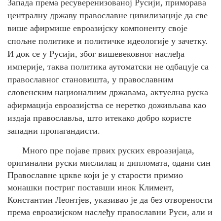
Запада према ресуверенизованој Русији, приморава
централну државу православне цивилизације да све
више афирмише евроазијску компоненту своје
спољне политике и политичке идеологије у зачетку.
И док се у Русији, због вишевековног наслеђа
империје, таква политика аутоматски не одбацује са
православног становишта, у православним
словенским националним државама, актуелна руска
афирмација евроазијства се неретко доживљава као
издаја православља, што итекако добро користе
западни пропагандисти.
Много пре појаве првих руских евроазијаца,
оригинални руски мислилац и дипломата, одани син
Православне цркве који је у старости примио
монашки постриг поставши инок Климент,
Константин Леонтјев, указивао је да без отворености
према евроазијском наслеђу православни Руси, али и