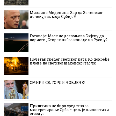
Михаило Меденица: Зар да Зеленског
дочекујеш, моја Србијо?!
Готово је: Маск не дозвољава Кијеву да
користи „Старлинк“ за нападе на Русију?
Почетак трећег светског рата: Ко покреће
пионе на светској шаховској табли
СМИРИ СЕ, ГОРДИ ЧОВЈЕЧЕ!
Приштина не бира средства за
малтретирање Срба – циљ је њихов тихи
егзодус