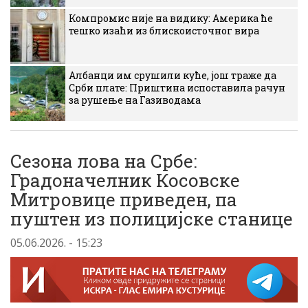
Компромис није на видику: Америка ће
тешко изаћи из блискоисточног вира
Албанци им срушили куће, још траже да
Срби плате: Приштина испоставила рачун
за рушење на Газиводама
Сезона лова на Србе:
Градоначелник Косовске
Митровице приведен, па
пуштен из полицијске станице
05.06.2026. - 15:23