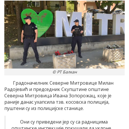
© РТ Балкан
Градоначелник Северне Митровице Милан
Радојевић и председник Скупштине општине
Северна Митровица Ивана Зопорожац, које је
раније данас ухапсила тзв. косовска полиција,
пуштени су из полицијске станице.
Они су приведени јер су са радницима
општинске инспекције покушали да уклоне