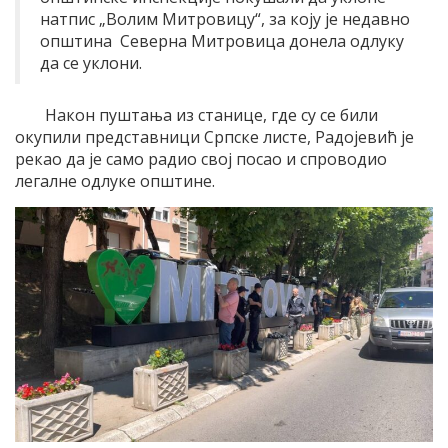
натпис „Волим Митровицу“, за коју је недавно
општина Северна Митровица донела одлуку
да се уклони.
Након пуштања из станице, где су се били
окупили представници Српске листе, Радојевић је
рекао да је само радио свој посао и спроводио
легалне одлуке општине.