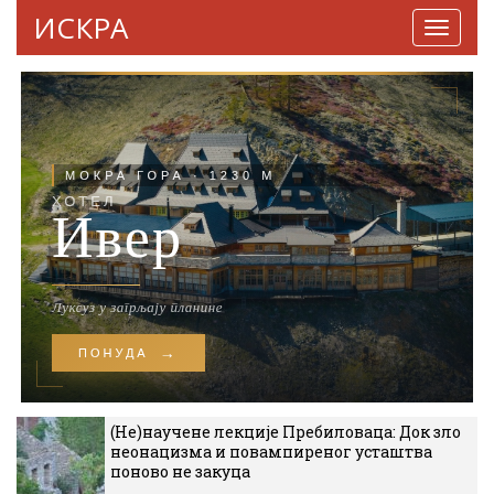
ИСКРА
Навига
(Не)научене лекције Пребиловаца: Док зло
неонацизма и повампиреног усташтва
поново не закуца