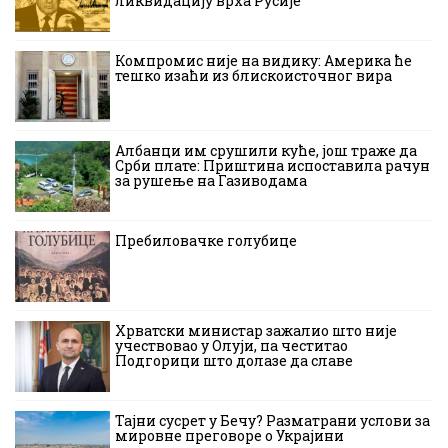
ликвидацију врха Русије
Компромис није на видику: Америка ће
тешко изаћи из блискоисточног вира
Албанци им срушили куће, још траже да
Срби плате: Приштина испоставила рачун
за рушење на Газиводама
Пребиловачке голубице
Хрватски министар зажалио што није
учествовао у Олуји, па честитао
Подгорици што долазе да славе
Тајни сусрет у Бечу? Разматрани услови за
мировне преговоре о Украјини