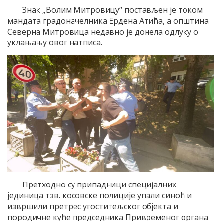
Знак „Волим Митровицу“ постављен је током
мандата градоначелника Ердена Атића, а општина
Северна Митровица недавно је донела одлуку о
уклањању овог натписа.
Претходно су припадници специјалних
јединица тзв. косовске полиције упали синоћ и
извршили претрес угоститељског објекта и
породичне куће председника Привременог органа