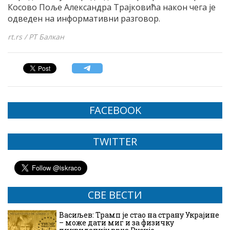
Косово Поље Александра Трајковића након чега је
одведен на информативни разговор.
rt.rs / РТ Балкан
FACEBOOK
TWITTER
СВЕ ВЕСТИ
Васиљев: Трамп је стао на страну Украјине
– може дати миг и за физичку