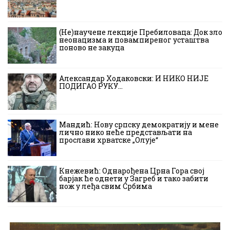
(Не)научене лекције Пребиловаца: Док зло
неонацизма и повампиреног усташтва
поново не закуца
Александар Ходаковски: И НИКО НИЈЕ
ПОДИГАО РУКУ…
Мандић: Нову српску демократију и мене
лично нико неће представљати на
прослави хрватске „Олује“
Кнежевић: Однарођена Црна Гора свој
барјак ће однети у Загреб и тако забити
нож у леђа свим Србима