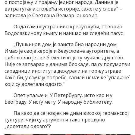
о постојању и трајању једног народа. Данима је
ватра гутала стољећа историје, сажете у слова“ –
записала је Светлана Велмар Јанковић.
Онда сам неустрашиво кренуо кући, отворио
Водолазкинову књигу и наишао на следећи пасус:
„
Пушкинов дом је заиста био народни дом.
Имао је своје хероје и безусловне ауторитете, а
одболовао је све болести које су мучиле друштво.
Није се затварао у данима блокаде, па су полумртви
сарадници института дежурали на торњу зграде
како би, у случају потребе, гасили немачке `упаљаче`
који су долетали одозго.“
Опет упаљачи. У Петербургу, исто као и у
Београду. У исту мету. У народну библиотеку.
Па како да се човјек не диви високој германској
култури, чији су аргументи тако прецизно
„долетали одозго“?