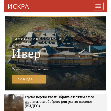
ИСКРА
Навига
Руска војска гази: Објављен снимак са
фронта, ослобођено још једно насеље
(ВИДЕО)