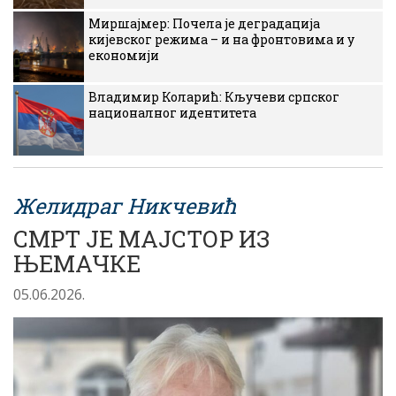
Миршајмер: Почела је деградација
кијевског режима – и на фронтовима и у
економији
Владимир Коларић: Кључеви српског
националног идентитета
Желидраг Никчевић
СМРТ ЈЕ МАЈСТОР ИЗ
ЊЕМАЧКЕ
05.06.2026.