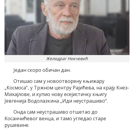
Желидраг Никчевић
Један скоро обичан дан.
Отишао сам у новоотворену књижару
„Космоса“, у Тржном центру Рајићева, на крају Кнез-
Михајлове, и купио нову есејистичку књигу
Јевгенија Водолазкина „Иди неустрашиво“.
Онда сам неустрашиво отшетао до
Косанчићевог венца, и тамо угледао старе
рушевине.