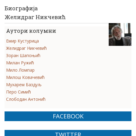
Биографија
Желидраг Никчевић
Аутори колумни
Емир Кустурица
Желидраг Никчевић
Зоран Шапоњић
Милан Ружић
Мило Ломпар
Милош Ковачевић
Мухарем Баздуљ
Перо Симић
Слободан Антонић
FACEBOOK
TWITTER