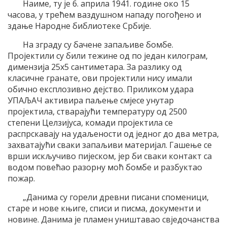
Наиме, ту је 6. априла 1941. године око 15
часова, у трећем ваздушном нападу погођено и
здање Народне библиотеке Србије.
На зграду су бачене запаљиве бомбе.
Пројектили су били тежине од по један килограм,
димензија 25
x
5 сантиметара. За разлику од
класичне гранате, ови пројектили нису имали
обично експлозивно дејство. Приликом удара
УПАЉАЧ активира паљење смјесе унутар
пројектила, стварајући температуру од 2500
степени Целзијуса, комади пројектила се
распрскавају на удаљености од једног до два метра,
захватајући сваки запаљиви материјал. Гашење се
врши искључиво пијеском, јер би сваки контакт са
водом повећао разорну моћ бомбе и разбуктао
пожар.
„
Данима су горели древни писани споменици,
старе и нове књиге, списи и писма, документи и
новине. Данима је пламен уништавао свједочанства