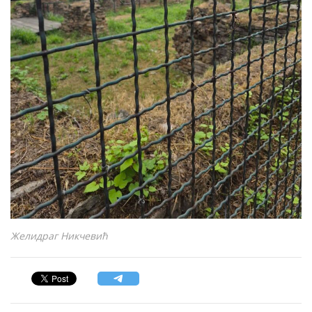
Желидраг Никчевић