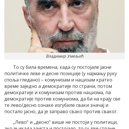
Владимир Умељић
То су била времена, када су постојале јасне
политичке леве и десне позиције (у најмању руку
споља гледано) – комунизам и нацизам кратко
време заједно а демократије по страни, потом
демократије и комунизам против нацизма, па
демократије против комунизма, да би на крају све
те лево/десно ознаке изгубиле сваки значај и
постало јасно, да је заправо свако против сваког.
„Лево“ и „десно“ више не постоји у политици,
ако је икада заиста и постојало, то су две стране