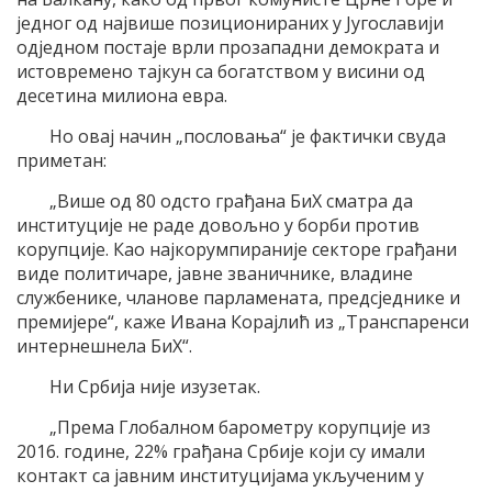
једног од највише позиционираних у Југославији
одједном постаје врли прозападни демократа и
истовремено тајкун са богатством у висини од
десетина милиона евра.
Но овај начин „пословања“ је фактички свуда
приметан:
„Више од 80 одсто грађана БиХ сматра да
институције не раде довољно у борби против
корупције. Као најкорумпираније секторе грађани
виде политичаре, јавне званичнике, владине
службенике, чланове парламената, предсједнике и
премијере“, каже Ивана Корајлић из „Транспаренси
интернешнела БиХ“.
Ни Србија није изузетак.
„Према Глобалном барометру корупције из
2016. године, 22% грађана Србије који су имали
контакт са јавним институцијама укљученим у