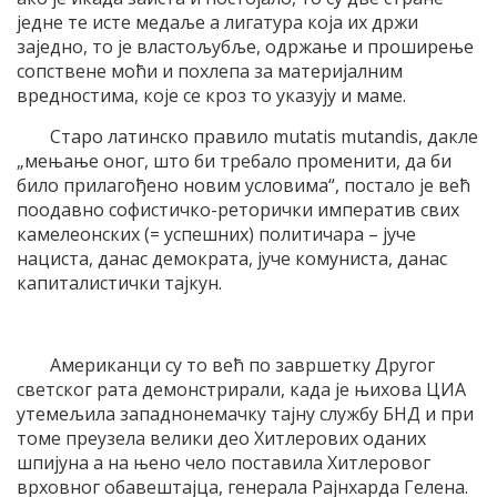
једне те исте медаље а лигатура која их држи
заједно, то је властољубље, одржање и проширење
сопствене моћи и похлепа за материјалним
вредностима, које се кроз то указују и маме.
Старо латинско правило mutatis mutandis, дакле
„мењање оног, што би требало променити, да би
било прилагођено новим условима“, постало је већ
поодавно софистичко-реторички императив свих
камелеонских (= успешних) политичара – јуче
нациста, данас демократа, јуче комуниста, данас
капиталистички тајкун.
Американци су то већ по завршетку Другог
светског рата демонстрирали, када је њихова ЦИА
утемељила западнонемачку тајну службу БНД и при
томе преузела велики део Хитлерових оданих
шпијуна а на њено чело поставила Хитлеровог
врховног обавештајца, генерала Рајнхарда Гелена.