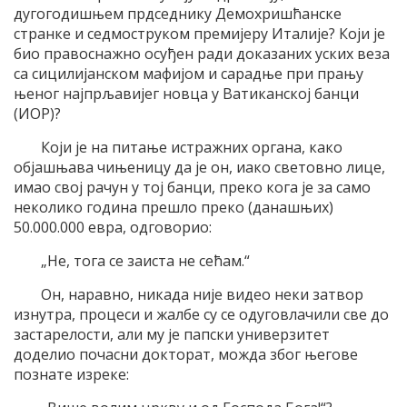
дугогодишњем прдседнику Демохришћанске
странке и седмоструком премијеру Италије? Који је
био правоснажно осуђен ради доказаних уских веза
са сицилијанском мафијом и сарадње при прању
њеног најпрљавијег новца у Ватиканској банци
(ИОР)?
Који је на питање истражних органа, како
објашњава чињеницу да је он, иако световно лице,
имао свој рачун у тој банци, преко кога је за само
неколико година прешло преко (данашњих)
50.000.000 евра, одговорио:
„Не, тога се заиста не сећам.“
Он, наравно, никада није видео неки затвор
изнутра, процеси и жалбе су се одуговлачили све до
застарелости, али му је папски универзитет
доделио почасни докторат, можда због његове
познате изреке: