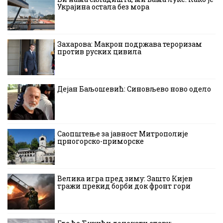
Украјина остала без мора
Захарова: Макрон подржава тероризам
против руских цивила
Дејан Баљошевић: Синовљево ново одело
Саопштење за јавност Митрополије
црногорско-приморске
Велика игра пред зиму: Зашто Кијев
тражи прекид борби док фронт гори