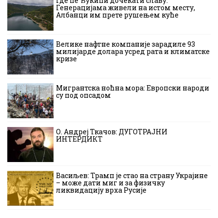
Где ће Ђукићи дочекати славу:
Генерацијама живели на истом месту,
Албанци им прете рушењем куће
Велике нафтне компаније зарадиле 93
милијарде долара усред рата и климатске
кризе
Мигрантска ноћна мора: Европски народи
су под опсадом
О. Андреј Ткачов: ДУГОТРАЈНИ
ИНТЕРДИКТ
Васиљев: Трамп је стао на страну Украјине
– може дати миг и за физичку
ликвидацију врха Русије