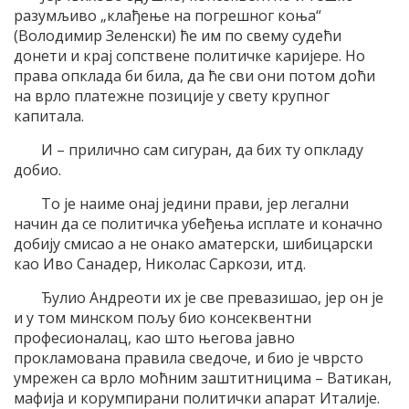
разумљиво „клађење на погрешног коња“
(Володимир Зеленски) ће им по свему судећи
донети и крај сопствене политичке каријере. Но
права опклада би била, да ће сви они потом доћи
на врло платежне позиције у свету крупног
капитала.
И – прилично сам сигуран, да бих ту опкладу
добио.
То је наиме онај једини прави, јер легални
начин да се политичка убеђења исплате и коначно
добију смисао а не онако аматерски, шибицарски
као Иво Санадер, Николас Саркози, итд.
Ђулио Андреоти их је све превазишао, јер он је
и у том минском пољу био консеквентни
професионалац, као што његова јавно
прокламована правила сведоче, и био је чврсто
умрежен са врло моћним заштитницима – Ватикан,
мафија и корумпирани политички апарат Италије.