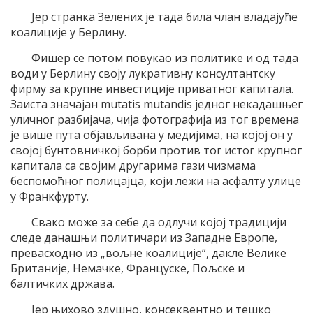
Јер странка Зелених је тада била члан владајуће
коалиције у Берлину.
Фишер се потом повукао из политике и од тада
води у Берлину своју лукративну консултантску
фирму за крупне инвестиције приватног капитала.
Заиста значајан mutatis mutandis једног некадашњег
уличног разбијача, чија фотографија из тог времена
је више пута објављивана у медијима, на којој он у
својој бунтовничкој борби против тог истог крупног
капитала са својим другарима гази чизмама
беспомоћног полицајца, који лежи на асфалту улице
у Франкфурту.
Свако може за себе да одлучи којој традицији
следе данашњи политичари из Западне Европе,
превасходно из „вољне коалиције“, дакле Велике
Британије, Немачке, Француске, Пољске и
балтичких држава.
Јер њихово здушно, консеквентно и тешко