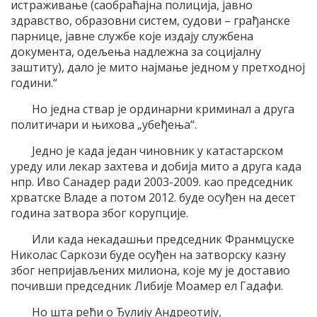
истраживање (саобраћајна полиција, јавно
здравство, образовни систем, судови – грађанске
парнице, јавне службе које издају службена
документа, одељења надлежна за социјалну
заштиту), дало је мито најмање једном у претходној
години.“
Но једна ствар је ординарни криминал а друга
политичари и њихова „убеђења“.
Једно је када један чиновник у катастарском
уреду или лекар захтева и добија мито а друга када
нпр. Иво Санадер ради 2003-2009. као председник
хрватске Владе а потом 2012. буде осуђен на десет
година затвора због корупције.
Или када некадашњи председник Франмцуске
Николас Саркози буде осуђен на затворску казну
због непријављених милиона, које му је доставио
почивши председник Либије Моамер ел Гадафи.
Но шта рећи о Ђулију Андреотију,