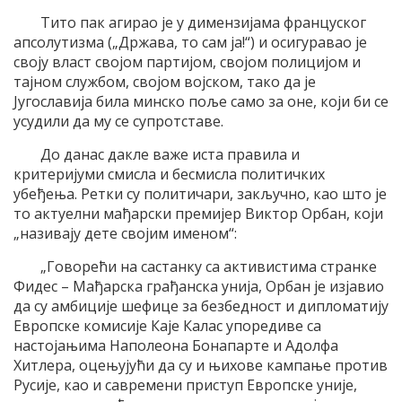
Тито пак агирао је у димензијама француског
апсолутизма („Држава, то сам ја!“) и осигуравао је
своју власт својом партијом, својом полицијом и
тајном службом, својом војском, тако да је
Југославија била минско поље само за оне, који би се
усудили да му се супротставе.
До данас дакле важе иста правила и
критеријуми смисла и бесмисла политичких
убеђења. Ретки су политичари, закључно, као што је
то актуелни мађарски премијер Виктор Орбан, који
„називају дете својим именом“:
„Говорећи на састанку са активистима странке
Фидес – Мађарска грађанска унија, Орбан је изјавио
да су амбиције шефице за безбедност и дипломатију
Европске комисије Каје Калас упоредиве са
настојањима Наполеона Бонапарте и Адолфа
Хитлера, оцењујући да су и њихове кампање против
Русије, као и савремени приступ Европске уније,