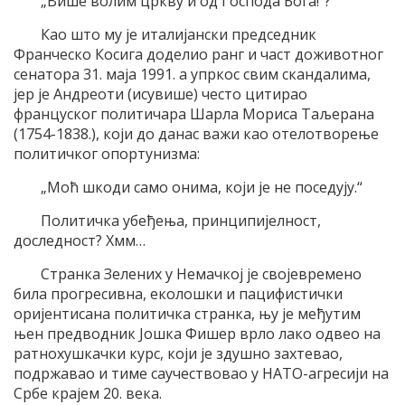
„Више волим цркву и од Господа Бога!“?
Као што му је италијански председник
Франческо Косига доделио ранг и част доживотног
сенатора 31. маја 1991. а упркос свим скандалима,
јер је Андреоти (исувише) често цитирао
француског политичара Шарла Мориса Таљерана
(1754-1838.), који до данас важи као отелотворење
политичког опортунизма:
„Моћ шкоди само онима, који је не поседују.“
Политичка убеђења, принципијелност,
доследност? Хмм…
Странка Зелених у Немачкој је својевремено
била прогресивна, еколошки и пацифистички
оријентисана политичка странка, њу је међутим
њен предводник Јошка Фишер врло лако одвео на
ратнохушкачки курс, који је здушно захтевао,
подржавао и тиме саучествовао у НАТО-агресији на
Србе крајем 20. века.