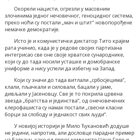
Окорели нацисти, огрезли у масовним
злочинима једног нечовечног, геноцидног система,
преко ноћи су постали „мач и штит“ новопорођене
немачке демократије.
Исто је и комунистички диктатор Тито крајем
рата учинио, када је у редове својих партизана
интегрисао све оне своје хрватске сународнике,
који су до тада носили усташке и домобранске
униформе а нису успели да избегну на Запад.
Који су значи до тада витлали „србосјецима“,
клали, пљачкали и силовали, бацали у јаме,
дивљали у Јасеновцу. Све је то покрила црвена
звезда „братства и јединства“, од онечовечених
клерофашиста су намах постали „свесни класни
борци за слободу и једнакост свих људи“.
У новијој историји је Мило Ђукановић додуше
не једини, напротив, али дословце парадни пример
на Балкану, како од првог комунисте Црне Горе и