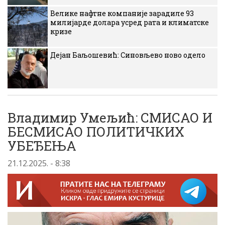
Велике нафтне компаније зарадиле 93
милијарде долара усред рата и климатске
кризе
Дејан Баљошевић: Синовљево ново одело
Владимир Умељић: СМИСАО И
БЕСМИСАО ПОЛИТИЧКИХ
УБЕЂЕЊА
21.12.2025. - 8:38