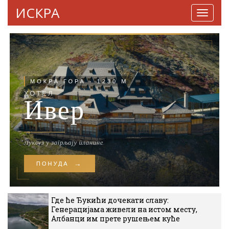
ИСКРА
Навига
Где ће Ђукићи дочекати славу:
Генерацијама живели на истом месту,
Албанци им прете рушењем куће