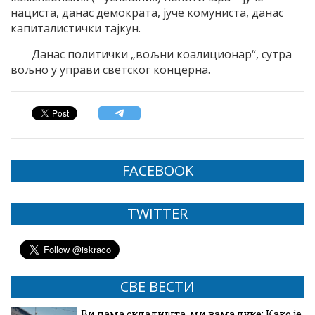
нациста, данас демократа, јуче комуниста, данас
капиталистички тајкун.
Данас политички „вољни коалиционар“, сутра
вољно у управи светског концерна.
FACEBOOK
TWITTER
СВЕ ВЕСТИ
Ви нама складишта, ми вама луке: Како је