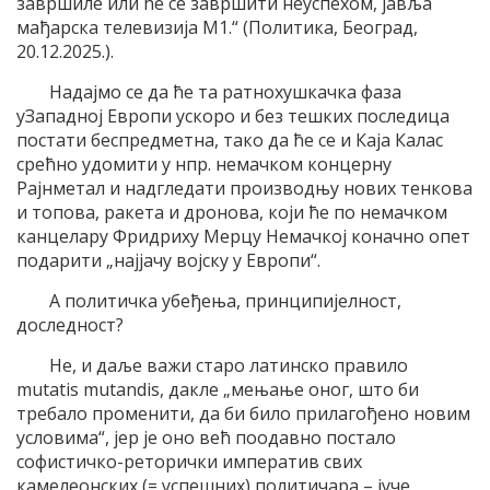
завршиле или ће се завршити неуспехом, јавља
мађарска телевизија М1.“ (Политика, Београд,
20.12.2025.).
Надајмо се да ће та ратнохушкачка фаза
уЗападној Европи ускоро и без тешких последица
постати беспредметна, тако да ће се и Каја Калас
срећно удомити у нпр. немачком концерну
Рајнметал и надгледати производњу нових тенкова
и топова, ракета и дронова, који ће по немачком
канцелару Фридриху Мерцу Немачкој коначно опет
подарити „најјачу војску у Европи“.
А политичка убеђења, принципијелност,
доследност?
Не, и даље важи старо латинско правило
mutatis mutandis, дакле „мењање оног, што би
требало променити, да би било прилагођено новим
условима“, јер је оно већ поодавно постало
софистичко-реторички императив свих
камелеонских (= успешних) политичара – јуче