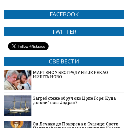
FACEBOOK
TWITTER
СВЕ ВЕСТИ
МАРТЕНС У БЕОГРАДУ НИЈЕ РЕКАО
НИШТА НОВО
Загреб стеже обруч око Црне Горе: Куда
„плови“ наш Јадран?
Од Дечана до Призрена и Сушице: Свети