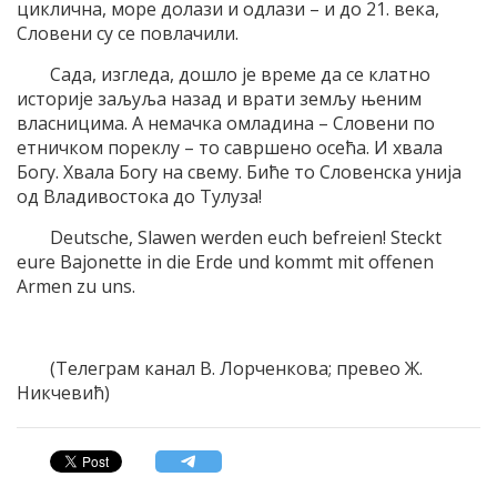
циклична, море долази и одлази – и до 21. века,
Словени су се повлачили.
Сада, изгледа, дошло је време да се клатно
историје заљуља назад и врати земљу њеним
власницима. А немачка омладина – Словени по
етничком пореклу – то савршено осећа. И хвала
Богу. Хвала Богу на свему. Биће то Словенска унија
од Владивостока до Тулуза!
Deutsche, Slawen werden euch befreien! Steckt
eure Bajonette in die Erde und kommt mit offenen
Armen zu uns.
(Телеграм канал В. Лорченкова; превео Ж.
Никчевић)