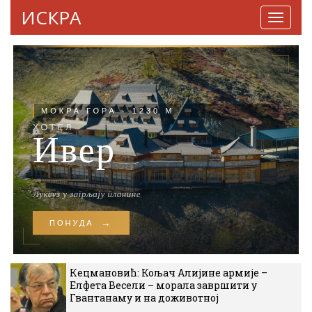
ИСКРА
Навига
Кецмановић: Кољач Алијине армије –
Елфета Весели – морала завршити у
Гвантанаму и на доживотној