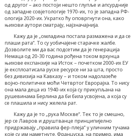
од другог – ако постоји нешто глупље и апсурдније
од западне совјетологије 1970-их, то је западна РФ-
ологија 2020-их. Укратко ћу оповргнути она, како
њихови аутори сматрају, најзначајнија.
Кажу да је „омладина постала размажена и да се
плаши рата“. То су уобичајене старачке жалбе.
Дозволите ми да вас подсетим да је генерација
Немаца од 20-30 година рођена током врхунца
њихове експанзије на Исток – почетком 2000-их ЕУ
је експлоатисала руске ресурсе ни за шта, просто
без дивизија на Кавказу – и током надолазеће
војно-политичке моћи Четвртог Еврорајха. То нису
она мала деца из 1940-их која су прикупљана на
рушевинама Берлина да би била усвојена, а која су
се плашила и нису желела рат.
Кажу да је то „рука Москве“. Тек то је смешно,
јер се Лавров и друштванце принципијелно
придржавају „правила фер-плеја“ у уличним тучама
које су им наметнуте. Француска, на пример, има