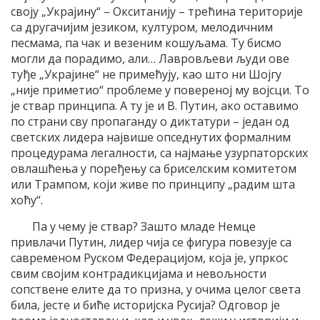
своју „Украјину“ – Окситанију – трећина територије
са другачијим језиком, културом, мелодичним
песмама, па чак и везеним кошуљама. Ту бисмо
могли да порадимо, али… Лавровљеви људи ове
туђе „Украјине“ не примећују, као што ни Шојгу
„није приметио“ проблеме у повереној му војсци. То
је ствар принципа. А ту је и В. Путин, ако оставимо
по страни сву пропаганду о диктатури – један од
светских лидера највише опседнутих формалним
процедурама легалности, са најмање узурпаторских
овлашћења у поређењу са бриселским комитетом
или Трампом, који живе по принципу „радим шта
хоћу“.
Па у чему је ствар? Зашто младе Немце
привлачи Путин, лидер чија се фигура повезује са
савременом Руском Федерацијом, која је, упркос
свим својим контрадикцијама и невољности
сопствене елите да то призна, у очима целог света
била, јесте и биће историјска Русија? Одговор је