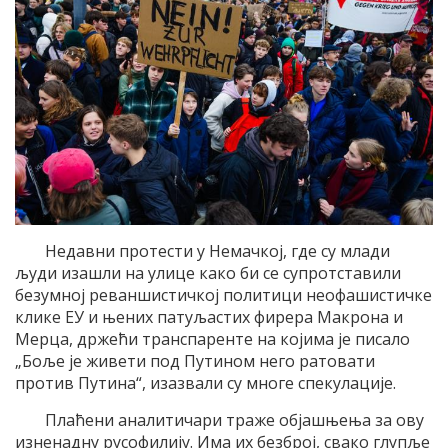
Недавни протести у Немачкој, где су млади
људи изашли на улице како би се супротставили
безумној реваншистичкој политици неофашистичке
клике ЕУ и њених патуљастих фирера Макрона и
Мерца, држећи транспаренте на којима је писало
„Боље је живети под Путином него ратовати
против Путина“, изазвали су многе спекулације.
Плаћени аналитичари траже објашњења за ову
изненадну русофилију. Има их безброј, свако глупље