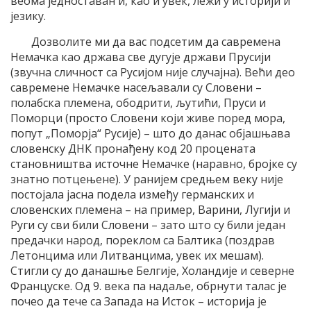
веома једноставан и, као и увек, лежи у историји и
језику.
Дозволите ми да вас подсетим да савремена
Немачка као држава све дугује држави Прусији
(звучна сличност са Русијом није случајна). Већи део
савремене Немачке насељавали су Словени –
полабска племена, ободрити, љутићи, Пруси и
Поморци (просто Словени који живе поред мора,
попут „Поморја“ Русије) – што до данас објашњава
словенску ДНК пронађену код 20 процената
становништва источне Немачке (наравно, бројке су
знатно потцењене). У ранијем средњем веку није
постојала јасна подела између германских и
словенских племена – на пример, Варини, Лугији и
Руги су сви били Словени – зато што су били један
предачки народ, пореклом са Балтика (поздрав
Летонцима или Литванцима, увек их мешам).
Стигли су до данашње Белгије, Холандије и северне
Француске. Од 9. века па надаље, обрнути талас је
почео да тече са Запада на Исток – историја је