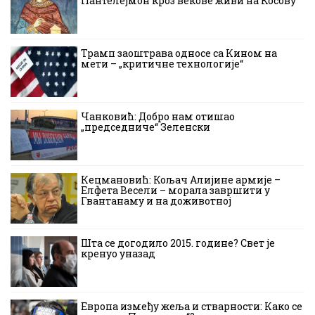
Пантелејмон кроз векове живи на Косову
Трамп заоштрава односе са Кином на
мети – „критичне технологије“
Чанковић: Добро нам отишао
„председниче“ Зеленски
Кецмановић: Кољач Алијине армије –
Елфета Весели – морала завршити у
Гвантанаму и на доживотној
Шта се догодило 2015. године? Свет је
кренуо уназад
Европа између жеља и стварности: Како се