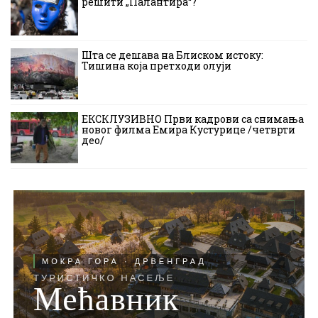
решити „Палантира“?
Шта се дешава на Блиском истоку:
Тишина која претходи олуји
ЕКСКЛУЗИВНО Први кадрови са снимања
новог филма Емира Кустурице /четврти
део/