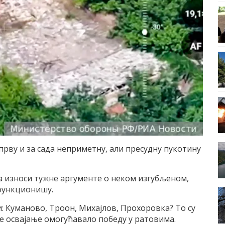
рву и за сада неприметну, али пресудну пукотину
да износи тужне аргументе о неком изгубљеном,
 функционишу.
: Куманово, Троон, Михајлов, Прохоровка? То су
 је освајање омогућавало победу у ратовима.