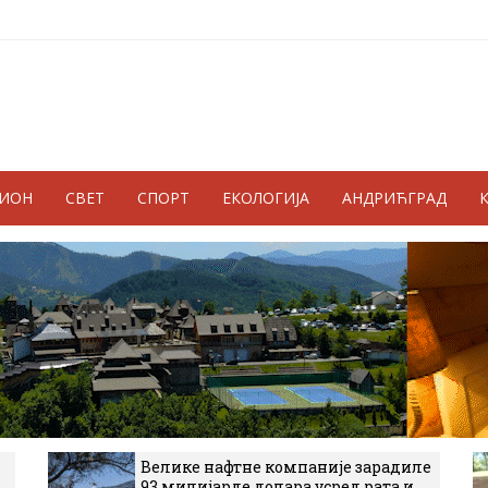
ГИОН
СВЕТ
СПОРТ
ЕКОЛОГИЈА
АНДРИЋГРАД
Велике нафтне компаније зарадиле
93 милијарде долара усред рата и