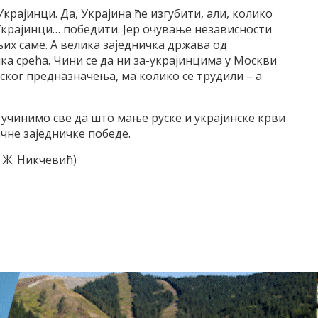
Украјинци. Да, Украјина ће изгубити, али, колико
 Украјинци… победити. Јер очување независности
 њих саме. А велика заједничка држава од
ка срећа. Чини се да ни за-украјинцима у Москви
ског предназначења, ма колико се трудили – а
а учинимо све да што мање руске и украјинске крви
чне заједничке победе.
 Ж. Никчевић)