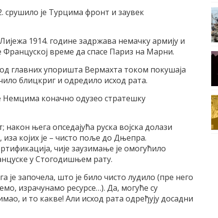
. срушило је Турцима фронт и заувек
Лијежа 1914. године задржава немачку армију и
 Француској време да спасe Париз на Марни.
о од главних упоришта Вермахта током покушаја
чило блицкриг и одредило исход рата.
је Немцима коначно одузео стратешку
; након њега опседајућа руска војска долази
 иза којих је – чисто поље до Дњепра.
ртификација, чије заузимање је омогућило
анцуске у Стогодишњем рату.
 га је започела, што је било чисто лудило (пре него
мо, израчунамо ресурсе…). Да, могуће су
имао, и то какве! Али исход рата одређују досадни