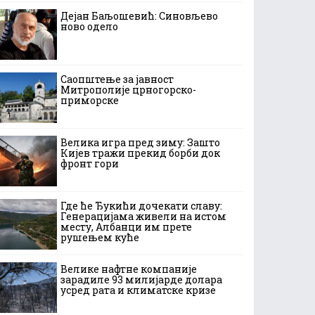
Дејан Баљошевић: Синовљево
ново одело
Саопштење за јавност
Митрополије црногорско-
приморске
Велика игра пред зиму: Зашто
Кијев тражи прекид борби док
фронт гори
Где ће Ђукићи дочекати славу:
Генерацијама живели на истом
месту, Албанци им прете
рушењем куће
Велике нафтне компаније
зарадиле 93 милијарде долара
усред рата и климатске кризе