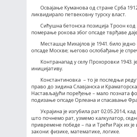
Освајање Кумановa од стране Срба 1912
ликвидирало петвековну турску власт.
Сићушна бетонска позиција Троон код 
померање рокова због опсаде тврђаве даје
Месташце Михајлов је 1941. било једн
опсаде Москве; његово ослобађање је спре
Контранапад у селу Прохоровки 1943. 
иницијативу.
Константиновка – то је последњи редут
право до зидина Славјанска и Краматорска,
Настављајући поређење – мало позната фо
подизање опсаде Орлеана и спасавање Фр
Украјина је изгубила рат 02.05.2014, кад
што почнемо рат, узмемо калкулатор, седне
привремене победе – па и Трећи Рајх их је 
закони: физике, математике, логике.