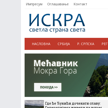
Импресум
Оглашавање
Контакт
НАСЛОВНА
СРБИЈА
Р. СРПСКА
РЕ
Где ће Ђукићи дочекати славу:
Генерацијама живели на истом