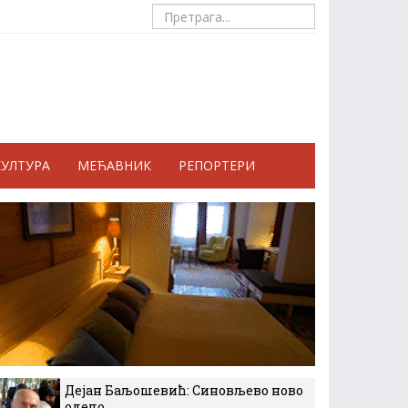
КУЛТУРА
МЕЋАВНИК
РЕПОРТЕРИ
Дејан Баљошевић: Синовљево ново
одело