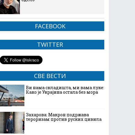
FACEBOOK
TWITTER
СВЕ ВЕСТИ
Ви нама складишта, ми вама луке:
Како је Украјина остала без мора
Захарова: Макрон подржава
тероризам против руских цивила