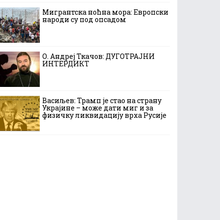
Мигрантска ноћна мора: Европски
народи су под опсадом
О. Андреј Ткачов: ДУГОТРАЈНИ
ИНТЕРДИКТ
Васиљев: Трамп је стао на страну
Украјине – може дати миг и за
физичку ликвидацију врха Русије