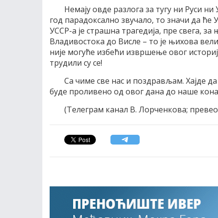
Немају овде разлога за тугу ни Руси ни 
год парадоксално звучало, то значи да ће
УССР-а је страшна трагедија, пре свега, за
Владивостока до Висле – то је њихова вели
није могуће избећи извршење овог историј
трудили су се!
Са чиме све нас и поздрављам. Хајде д
буде проливено од овог дана до наше кона
(Телеграм канал В. Лорченкова; превео