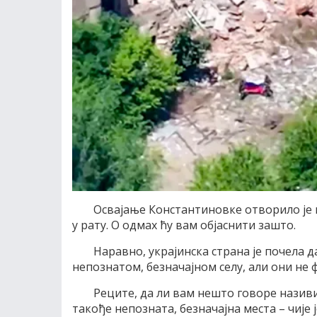
Освајање Константиновке отворило је п
у рату. О одмах ћу вам објаснити зашто.
Наравно, украјинска страна је почела 
непознатом, безначајном селу, али они не
Реците, да ли вам нешто говоре називи
такође непозната, безначајна места – чије