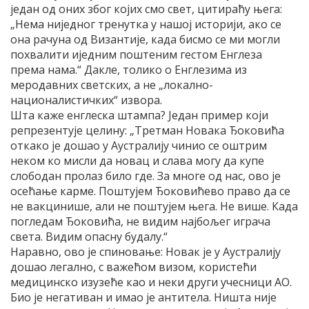
један од оних због којих смо свет, цитираћу њега:
„Нема ниједног тренутка у нашој историји, ако се
она рачуна од Византије, када бисмо се ми могли
похвалити иједним поштеним гестом Енглеза
према нама.“ Дакле, толико о Енглезима из
меродавних светских, а не „локално-
националистичких“ извора.
Шта каже енглеска штампа? Један пример који
репрезентује целину: „Третман Новака Ђоковића
откако је дошао у Аустралију чинио се оштрим
неком ко мисли да новац и слава могу да купе
слободан пролаз било где. За многе од нас, ово је
осећање карме. Поштујем Ђоковићево право да се
не вакцинише, али не поштујем њега. Не више. Када
погледам Ђоковића, не видим најбољег играча
света. Видим опасну будалу.“
Наравно, ово је спиновање: Новак је у Аустралију
дошао легално, с важећом визом, користећи
медицинско изузеће као и неки други учесници АО.
Био је негативан и имао је антитела. Ништа није