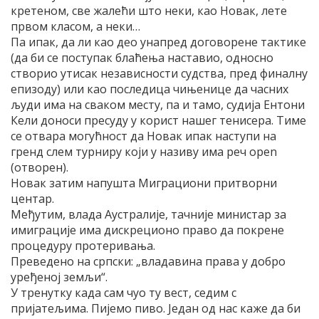
кретеном, све жалећи што неки, као Новак, лете
првом класом, а неки…
Па ипак, да ли као део унапред договорене тактике
(да би се поступак блаћења наставио, односно
створио утисак независности судства, пред финалну
епизоду) или као последица чињенице да часних
људи има на сваком месту, па и тамо, судија Ентони
Кели доноси пресуду у корист нашег тенисера. Тиме
се отвара могућност да Новак ипак наступи на
гренд слем турниру који у називу има реч open
(отворен).
Новак затим напушта Миграциони притворни
центар.
Међутим, влада Аустралије, тачније министар за
имиграције има дискреционо право да покрене
процедуру протеривања.
Преведено на српски: „владавина права у добро
уређеној земљи“.
У тренутку када сам чуо ту вест, седим с
пријатељима. Пијемо пиво. Један од нас каже да би