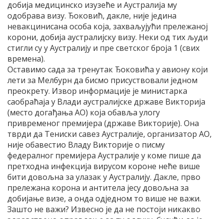
добија медицинско изузеће и Аустралија му
одобрава визу. Ђоковић, дакле, није једина
невакцинисана особа која, захваљујући прележаној
корони, добија аустралијску визу. Неки од тих људи
стигли су у Аустралију и пре светског броја 1 (свих
времена).
Оставимо сада за тренутак Ђоковића у авиону који
лети за Мелбурн да бисмо присуствовали једном
преокрету. Извор информације је министарка
саобраћаја у Влади аустралијске државе Викторија
(место догађања АО) која обавља улогу
привременог премијера (државе Викторије). Она
тврди да Тениски савез Аустралије, организатор АО,
није обавестио Владу Викторије о писму
федералног премијера Аустралије у коме пише да
претходна инфекција вирусом короне неће више
бити довољна за улазак у Аустралију. Дакле, прво
прележана корона и антитела јесу довољна за
добијање визе, а онда одједном то више не важи.
Зашто не важи? Извесно је да не постоји никакво