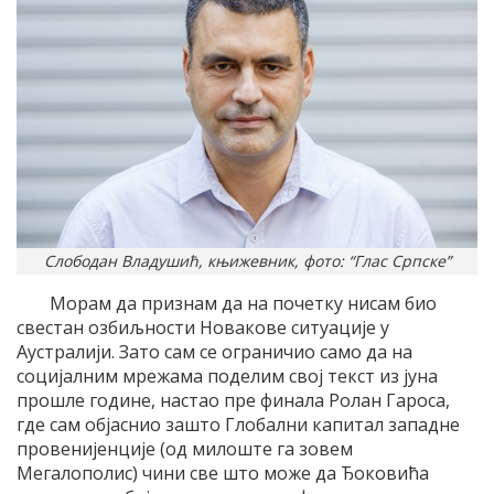
Слободан Владушић, књижевник, фото: “Глас Српске”
Морам да признам да на почетку нисам био
свестан озбиљности Новакове ситуације у
Аустралији. Зато сам се ограничио само да на
социјалним мрежама поделим свој текст из јуна
прошле године, настао пре финала Ролан Гароса,
где сам објаснио зашто Глобални капитал западне
провенијенције (од милоште га зовем
Мегалополис) чини све што може да Ђоковића