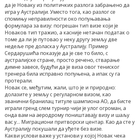
да је Новаку из политичких разлога забрањено да
игра у Аустралији. Уместо тога, као разлог се
спомињу неправилности око попуњавања
формулара за визу: погрешан тип визе који је
Новаков тип тражио, а касније нетачан податак о
томе да ли је путовао у неку другу земљу две
недеље пре доласка у Аустралију. Пример
Сердарушића показује да је све то било, с
аустралијске стране, просто речено, стварање
димне завесе, будући да је виза овог тениског
тренера била исправно попуњена, а ипак су га
протерали.
Новак се, међутим, жали, што је и природно:
долазите у земљу с регуларном визом, као
званични бранилац титуле шампиона АО, да бисте
играли гренд слем турнир чији је улог огроман, а
онда вам на аеродрому поништавају визу и шаљу
вас у… Миграциони притворски центар. Као да сте у
Аустралију покушали да уђете без визе.
Какви услови важе у установи у којој Новак чека