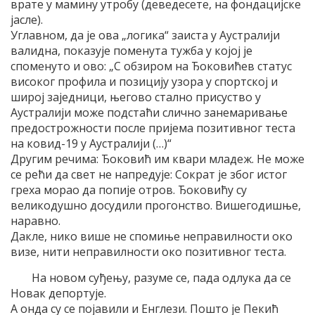
врате у мамину утробу (деведесете, на фондацијске
јасле).
Углавном, да је ова „логика“ заиста у Аустралији
валидна, показује поменута тужба у којој је
споменуто и ово: „С обзиром на Ђоковићев статус
високог профила и позицију узора у спортској и
широј заједници, његово стално присуство у
Аустралији може подстаћи слично занемаривање
предострожности после пријема позитивног теста
на ковид-19 у Аустралији (…)“
Другим речима: Ђоковић им квари младеж. Не може
се рећи да свет не напредује: Сократ је због истог
греха морао да попије отров. Ђоковићу су
великодушно досудили прогонство. Вишегодишње,
наравно.
Дакле, нико више не спомиње неправилности око
визе, нити неправилности око позитивног теста.
На новом суђењу, разуме се, пада одлука да се
Новак депортује.
А онда су се појавили и Енглези. Пошто је Пекић