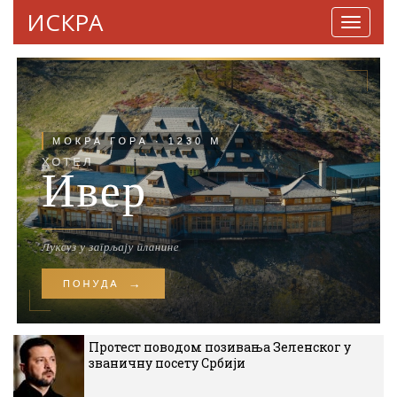
ИСКРА
Навига
Протест поводом позивања Зеленског у
званичну посету Србији