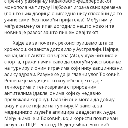
спречи у разбијању надаловско-федереровског
монопола на титулу Најбољег играча свих времена
(пошто њих двојица очигледно нису способни да то
учине сами, без помоћи пријатеља). Међутим, у
међувремену се ипак догодило нешто ново и та
новина је разлог зашто пишем овај текст.
Хајде да за почетак реконструишемо шта се
хронолошки заиста догодило у Аустралији. Најпре,
менаџмент Australian Opena (АО), у духу бизниса и
спорта, тражи начин како да омогући учествовање
на турниру и оним играчима који нису вакцинисани,
али су здрави. Разуме се да је главни улог Ђоковић.
Решење је медицинско изузеће које се даје
тенисерима и тенисеркама с природним
антителима (дакле, онима који су недавно
прележали корону). Тада би они могли да добију
визу и да се појаве на турниру. И заиста, за
медицинско изузеће аплицира двадесетак људи.
Међу њима је и Ђоковић, који користи позитиван
резултат ПЦР теста од 16. децембра. Ђоковић