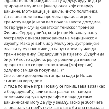
здравствено оправдање за ту одлуку, будући да је
природни имунитет јачи од оног које стварају
вакцине. Мотивација је, дакле, чисто политичка.
Да се ова политичка промена правила игре у
тренутку када је игра већ почела заиста догодила,
потврђује и случај хрватског тениског тренера
Филипа Сердарушића, који је пре Новака ушао у
Аустралију с визом заснованом на медицинском
изузећу. Иако је већ био у Мелбурну, аустралијске
власти су му наложиле да напусти земљу или да
тражи нову визу. Сердарушић је изјавио: „Будући да
би је 99 посто одбили, јер су решили да више не
вреди то што си прележао ковид [мој курзив]
одлучио сам да се покупим (…).“
Све се ово догодило истог дана када је Новак
стигао на аеродром.
И тада почиње игра: Новаку се поништава виза (као
и Сердарушићу), али се као разлог не наводи
политичка одлука аустралијске владе да само
вакцинисани могу да уђу у земљу. Јасно је због чега
се ова одлука прећуткује: зато што би она показала