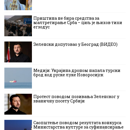
Приштина не бира средства за
малтретирање Срба – циљ је њихов тихи
егзодус
Зеленски допутовао у Београд (ВИДЕО)
Медији: Украјина дроном напала турски
брод код руске луке Новоросијск
Протест поводом позивања Зеленског у
званичну посету Србији
Саопштење поводом резултата конкурса
Министарства културе за суфинансирање