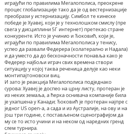
играјући по правилима Мегалополиса, преокрене
процес глобализације тако да је од вестернизације
преобрази у истернизацију. Симбол те кинеске
победе је Хуавеј, који је у технолошком смислу (пре
свега у дисциплини 5Г интернет) претекао стране
конкуренте. Исто је учинио и Ђоковић, који је,
играјући по правилима Мегалополиса у тенису,
успео да развали Федерера (колатерално и Надала)
и да уместо да до бесконачности понавља како је
Федерер најбољи играч свих времена створи
ситуацију у којој таква реченица делује као неки
монтипајтоновски виц.
И зато је реакција Мегалополиса подједнако
сурова: Хуавеј је доспео на црну листу, протеран је
из неких земаља, а ћерка оснивача компаније била
је ухапшена у Канади; Ђоковић је протеран најпре с
једног US open-a, а сада и из Аустралије, на ову и на
још три године, с постављеном сценографијом да
му се то исто учини и на неком од наредних гренд
слем турнира.