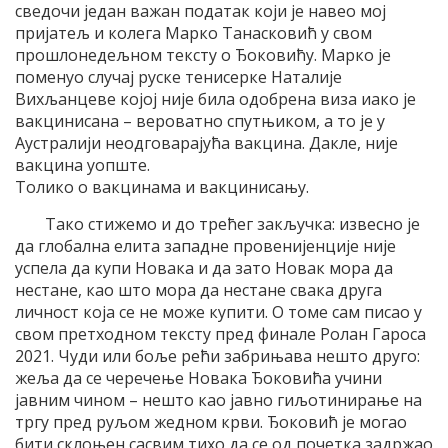
сведочи један важан податак који је навео мој
пријатељ и колега Марко Танасковић у свом
прошлонедељном тексту о Ђоковићу. Марко је
поменуо случај руске тенисерке Наталије
Вихљанцеве којој није била одобрена виза иако је
вакцинисана – вероватно спутњиком, а то је у
Аустралији неодговарајућа вакцина. Дакле, није
вакцина уопште.
Толико о вакцинама и вакцинисању.
Тако стижемо и до трећег закључка: извесно је
да глобална елита западне провенијенције није
успела да купи Новака и да зато Новак мора да
нестане, као што мора да нестане свака друга
личност која се не може купити. О томе сам писао у
свом претходном тексту пред финале Ролан Гароса
2021. Чуди или боље рећи забрињава нешто друго:
жеља да се черечење Новака Ђоковића учини
јавним чином – нешто као јавно гиљотинирање на
тргу пред руљом жедном крви. Ђоковић је могао
бити склоњен сасвим тихо да се од почетка задржао