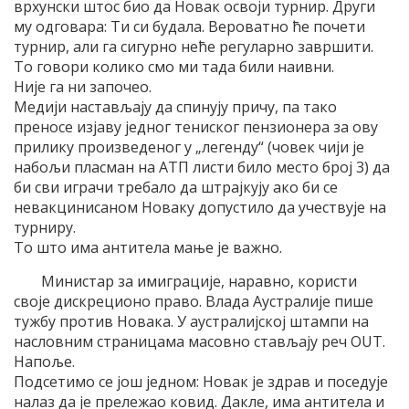
врхунски штос био да Новак освоји турнир. Други
му одговара: Ти си будала. Вероватно ће почети
турнир, али га сигурно неће регуларно завршити.
То говори колико смо ми тада били наивни.
Није га ни започео.
Медији настављају да спинују причу, па тако
преносе изјаву једног тениског пензионера за ову
прилику произведеног у „легенду“ (човек чији је
набољи пласман на АТП листи било место број 3) да
би сви играчи требало да штрајкују ако би се
невакцинисаном Новаку допустило да учествује на
турниру.
То што има антитела мање је важно.
Министар за имиграције, наравно, користи
своје дискреционо право. Влада Аустралије пише
тужбу против Новака. У аустралијској штампи на
насловним страницама масовно стављају реч OUT.
Напоље.
Подсетимо се још једном: Новак је здрав и поседује
налаз да је прележао ковид. Дакле, има антитела и