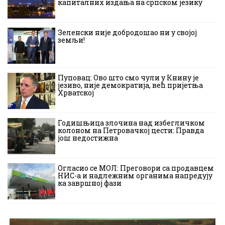
капиталних издања на српском језику
Зеленски није добродошао ни у својој
земљи!
Пуповац: Ово што смо чули у Книну је
језиво, није демократија, већ пријетња
Хрватској
Годишњица злочина над избегличком
колоном на Петровачкој цести: Правда
још недостижна
Огласио се МОЛ: Преговори са продавцем
НИС-а и надлежним органима напредују
ка завршној фази