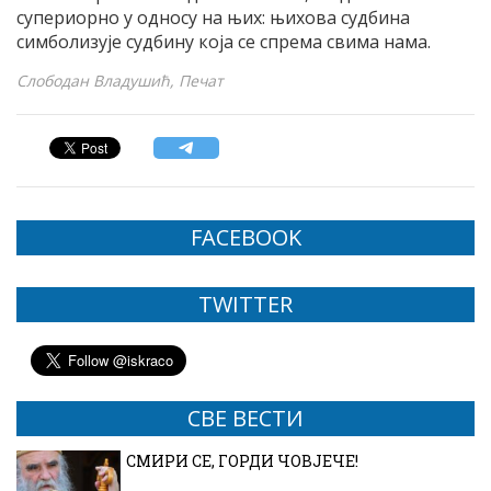
супериорно у односу на њих: њихова судбина
симболизује судбину која се спрема свима нама.
Слободан Владушић, Печат
FACEBOOK
TWITTER
СВЕ ВЕСТИ
СМИРИ СЕ, ГОРДИ ЧОВЈЕЧЕ!