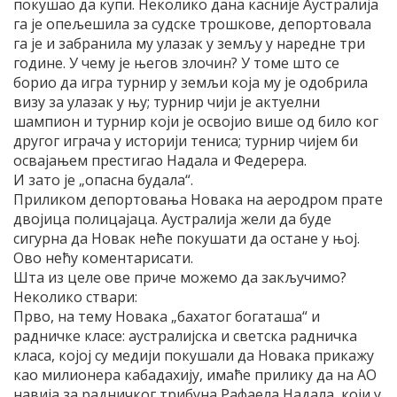
покушао да купи. Неколико дана касније Аустралија
га је опељешила за судске трошкове, депортовала
га је и забранила му улазак у земљу у наредне три
године. У чему је његов злочин? У томе што се
борио да игра турнир у земљи која му је одобрила
визу за улазак у њу; турнир чији је актуелни
шампион и турнир који је освојио више од било ког
другог играча у историји тениса; турнир чијем би
освајањем престигао Надала и Федерера.
И зато је „опасна будала“.
Приликом депортовања Новака на аеродром прате
двојица полицајаца. Аустралија жели да буде
сигурна да Новак неће покушати да остане у њој.
Ово нећу коментарисати.
Шта из целе ове приче можемо да закључимо?
Неколико ствари:
Прво, на тему Новака „бахатог богаташа“ и
радничке класе: аустралијска и светска радничка
класа, којој су медији покушали да Новака прикажу
као милионера кабадахију, имаће прилику да на АО
навија за радничког трибуна Рафаела Надала, који у