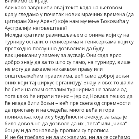
Ближимо се крају.
Али како завршити овај текст када на његовом
крају гледамо у почетак нових мрачних времена (да
цитирам Хану Арент) које нам мучење Ђоковића у
Аустралији наговештава?
Можда кратким размишљањем о онима који су на
турниру остали: о тенисерима и тенисеркама који су
претходно послушно дозволили да буду
вакцинисани у замену за аусвајс. Они сада врло
добро знају да за то што су тамо, на турниру, више
не могу да захвале никаквом праву или
општеважећим правилима, већ само доброј вољи
оних који тај циркус организују. Знају и ово: то да ли
ће бити на свим осталим турнирима не зависи од
тога како ће играти тенис – јер од Новака тешко да
ће икада бити бољи – већ пре свега од спремности
да пристану и на следећа, много већа и гора
понижења, која их у будућности очекују: за сада је
било довољно да дозволе да их „тета“ или „чика“
боцну и да понављају прописи су прописи.
И не би требало ни да их жалимо, ни да се осећамо