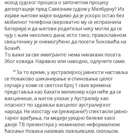
исход судског процеса о започетом процесу
депортације пред Савезним судом у Мелбурну? Из
изјаве његове мајке видимо да је ускоро остао без
мобилног телефона (вероватно му се испразнила
батерија) и да његови родитељи нису могли да се
чују с њим неколико дана; исто тако, православном
свештенику је онемогућено да посети Ђоковића на
Божић.
То важи за све имигранте: нема никаквих посета.
Због ковида. Наравно или наводно, одлучите сами.
“
За то време, у аустралијској јавности наставља
се Новаково шиканирање и спиновање целог
случаја у коме се светски број 1 свих времена
представља као бахати милионер који неће да се
вакцинише, а његов улазак у Аустралију као
опасност по здравље васцелог аустралијског
народа. Не изостају ни (режирани?) спектакли јавно-
тајног вређања, па медији уредно бележе како
двоје ТВ презентера у номинално неформалном
ћаскању Новака називају лажљивцем, сероњом,