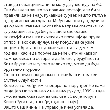
став да невакцинисани не могу да учествују на АО.
Сви би знали зашто то правило постоји, али би се
правили да не знају. Кукавице су увек нешто глупље
од оригиналних глупана. Међутим, они су одлучили
да од уништавања Ђоковића направе спектакл. То
су урадили зато да би уплашили све остале,
показујући им шта их чека ако покушају да пруже
отпор (и ако одбију љубазну понуду да се узме,
рецимо, британског држављанство са десет +
година), као и да поруче да неће бити никаквог
компромиса, ни обзира, и да ће све у будућности
бити брутално и сурово колико год може да буде
брутално и сурово.
Скепса према вакцинама потиче баш из овакве
слутње будућности.
Коме се то, међутим, специјално, поручује? Не нама
овде, јер ми то знамо у најмању руку од 1999 – тада
смо, наиме, схватили да смо свет. Ово је порука
Кини. (Руси ово, такође, одавно знају.)
Зашто баш Кини? Па управо је Кина успела да,