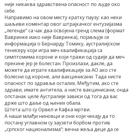
није никаква здравствена опасност по људе око
себе.
Направимо на овом месту кратку паузу: као неки
шаљиви коментар овог штрајкачког ентузијазма
„легенде“ са чак два освојена гренд слема (формат
Вавринке иако није Вавринка), појављује се
информација о Бернарду Томику, аустралијском
тенисеру који игра меч квалификација са
симптомима короне и који тражи од судије да меч
прекине јер је болестан. Произлази, дакле, да
можете да играте квалификације за АО ако сте
болесни од короне, али вакцинисани. Тада нисте
опасност по здравље осталих. Међутим, ако сте
здрави, имате антитела, а нисте вакцинисани, онда
опстанак целе Аустралије зависи од тога да вас
држе што даље од њених обала.
Штета што су Орвел и Кафка мртви.
А наши млађи ниновци и они који чекају да то
постану углавном су заузети борбом против
„српског национализма“; вечна жеља деце да се