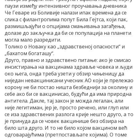
паузи између интензивног проучавања дневника
Че Геваре из Боливије налази ипак времена да се
слика с филантропима попут Била Гејтса, који пак,
размишљајући о опцијама смањивања загађења,
долазе до закључка да би се популација на планети
могла мало разредити.
Толико о Новаку као „здравственој опасности“ и
„бахатом богаташу“.
Друго, правно и здравствено питање: ако је смисао
инсистирања на вакцинама здравље човека и људи
око њега, онда треба узети у обзир чињеницу да
ниједан невакцинисани учесник АО који је прележао
корону не би постао ништа безбеднији за околину и
себе ако би се вакцинисао, будући да има природна
антитела. Дакле, тај закон је можда легалан, али
није легитиман, јер је, просто речено, или глуп или
се иза здравствених разлога крије нешто друго, а то
је принуда да се човек вакцинише без обзира на
било шта друго. И то не било којом вакцином већ
одговарајућима (претпостављате којима). О томе