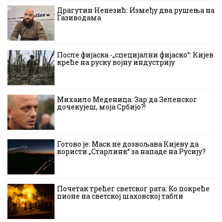
Драгутин Ненезић: Између два рушења на
Газиводама
После фијаска -„специјални фијаско“: Кијев
креће на руску војну индустрију
Михаило Меденица: Зар да Зеленског
дочекујеш, моја Србијо?!
Готово је: Маск не дозвољава Кијеву да
користи „Старлинк“ за нападе на Русију?
Почетак трећег светског рата: Ко покреће
пионе на светској шаховској табли