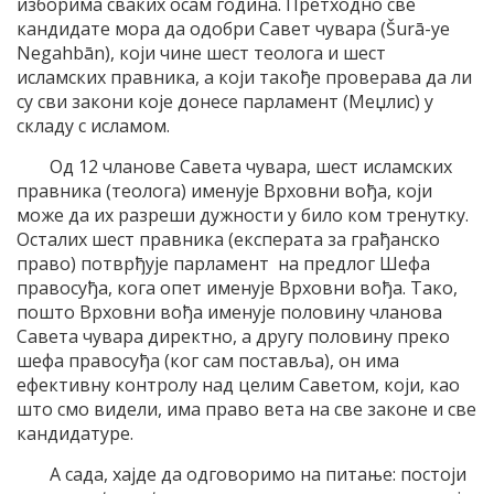
изборима сваких осам година. Претходно све
кандидате мора да одобри Савет чувара (Šurā-ye
Negahbān), који чине шест теолога и шест
исламских правника, а који такође проверава да ли
су сви закони које донесе парламент (Меџлис) у
складу с исламом.
Од 12 чланове Савета чувара, шест исламских
правника (теолога) именује Врховни вођа, који
може да их разреши дужности у било ком тренутку.
Осталих шест правника (експерата за грађанско
право) потврђује парламент на предлог Шефа
правосуђа, кога опет именује Врховни вођа. Тако,
пошто Врховни вођа именује половину чланова
Савета чувара директно, а другу половину преко
шефа правосуђа (ког сам поставља), он има
ефективну контролу над целим Саветом, који, као
што смо видели, има право вета на све законе и све
кандидатуре.
А сада, хајде да одговоримо на питање: постоји