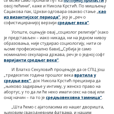
се може само пронаћи пут ка
потпуној пропасти
у
овој пећини“, каже и Никола Крстић. По мишљењу
Саџакова пак, Цркви одговара овакво стање „
као
из византијског периода“
, јер је „реч о
софистициранијој верзији
средњег века“
.
Уопште, оцењује овај „социолог религије“ (како
је представљен – иако никада, ни на једном нивоу
образовања, није студирао социологију, нити се
њоме професионално бави),
„
Србија је само
номинално секуларна држава, реч је о једној софт
варијанти средњег века“
.
И Влатко Секуловић процењује да се СПЦ још
„тридесетих година прошлог века
вратила у
средњи век“
, док Никола Крстић прецизира да
„њихово задирање у интиму, у женско право на
абортус, у то да ли ће неко имати секс на овај или
онај начин – па то је
средњовековна тамница“
.
„Шта ћемо с ајатоласима из нашег дворишта,
њиховим свакодневним фатвама, и нашим