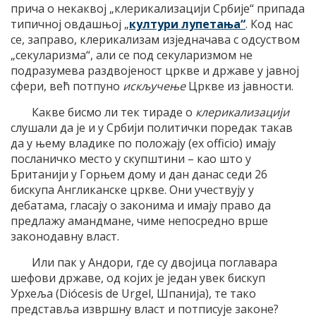
прича о некаквој „клерикализацији Србије“ припада
типичној овдашњој „
култури лупетања“
. Код нас
се, заправо, клерикализам изједначава с одсуством
„секуларизма“, али се под секуларизмом не
подразумева раздвојеност цркве и државе у јавној
сфери, већ потпуно
искључење
Цркве из јавности.
Какве бисмо ли тек тираде о
клерикализацији
слушали да је и у Србији политички поредак такав
да у њему владике по положају (ех officio) имају
посланичко место у скупштини – као што у
Британији у Горњем дому и дан данас седи 26
бискупа Англиканске цркве. Они учествују у
дебатама, гласају о законима и имају право да
предлажу амандмане, чиме непосредно врше
законодавну власт.
Или пак у Андори, где су двојица поглавара
шефови државе, од којих је један увек бискуп
Урхеља (Diócesis de Urgel, Шпанија), те тако
представља извршну власт и потписује законе?