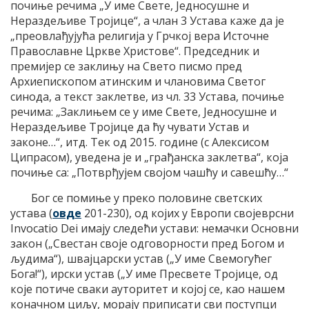
почиње речима „У име Свете, Једносушне и
Нераздељиве Тројице“, а члан 3 Устава каже да је
„преовлађујућа религија у Грчкој вера Источне
Православне Цркве Христове“. Председник и
премијер се заклињу на Свето писмо пред
Архиепископом атинским и члановима Светог
синода, а текст заклетве, из чл. 33 Устава, почиње
речима: „Заклињем се у име Свете, Једносушне и
Нераздељиве Тројице да ћу чувати Устав и
законе…“, итд. Тек од 2015. године (с Алексисом
Ципрасом), уведена је и „грађанска заклетва“, која
почиње са: „Потврђујем својом чашћу и савешћу…“
Бог се помиње у преко половине светских
устава (
овде
201-230), од којих у Европи својеврсни
Invocatio Dei имају следећи устави: немачки Основни
закон („Свестан своје одговорности пред Богом и
људима“), швајцарски устав („У име Свемогућег
Бога!“), ирски устав („У име Пресвете Тројице, од
које потиче сваки ауторитет и којој се, као нашем
коначном циљу, морају приписати сви поступци