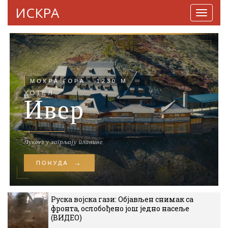
ИСКРА
Навига
Руска војска гази: Објављен снимак са
фронта, ослобођено још једно насеље
(ВИДЕО)