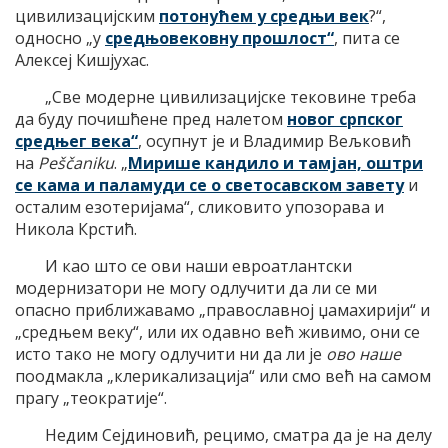
цивилизацијским
потонућем у средњи век
?“,
односно „у
средњовековну прошлост“
, пита се
Алексеј Кишјухас.
„Све модерне цивилизацијске тековине треба
да буду почишћене пред налетом
новог српског
средњег века“
, осупнут је и Владимир Вељковић
на
Peščaniku
. „
Мирише кандило и тамјан, оштри
се кама и паламуди се о светосавском завету
и
осталим езотеријама“, сликовито упозорава и
Никола Крстић.
И као што се ови наши евроатлантски
модернизатори не могу одлучити да ли се ми
опасно приближавамо „православној џамахирији“ и
„средњем веку“, или их одавно већ живимо, они се
исто тако не могу одлучити ни да ли је
ово наше
поодмакла „клерикализација“ или смо већ на самом
прагу „теократије“.
Недим Сејдиновић, рецимо, сматра да је на делу