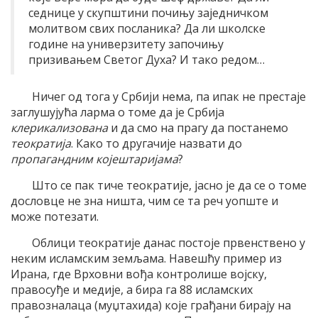
седнице у скупштини почињу заједничком
молитвом свих посланика? Да ли школске
године на универзитету започињу
призивањем Светог Духа? И тако редом…
Ничег од тога у Србији нема, па ипак не престаје
заглушујућа ларма о томе да је Србија
клерикализована
и да смо на прагу да постанемо
теократија
. Како то другачије назвати до
пропагандним којештаријама
?
Што се пак тиче теократије, јасно је да се о томе
дословце не зна ништа, чим се та реч уопште и
може потезати.
Облици теократије данас постоје првенствено у
неким исламским земљама. Навешћу пример из
Ирана, где Врховни вођа контролише војску,
правосуђе и медије, а бира га 88 исламских
правозналаца (муџтахида) које грађани бирају на