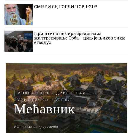
СМИРИ СЕ, ГОРДИ ЧОВЈЕЧЕ!
Приштина не бира средства за
малтретирање Срба – циљ је њихов тихи
егзодус