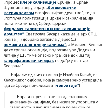
„процес
клерикализације
Србије“, а Срђан
Шушница верује да је „
богомољачки
клерикализам
освојио цијело друштво“, те да
„потпуна политизација цркве и сакрализација
политике чине од Србије вјерски
фундаменталистичко и све клерикалније
друштво“
. Светислав Басара каже да је врх СПЦ
„секта (…) добрано загазила у јерес (…)
помахниталог клерикализма“
, а Миливој Бешлин
да се српска опозиција, подржавајући Додика и
литије у ЦГ, тиме опасно игра „све док им тај
клерофашистички мрак
не дође у центар
Београда“.
Најдаље од свих отишла је Изабела Кисић, из
Хелсиншког одбора, која је самоуверено устврдила
„да се Србија приближава
теократији“
!
Наравно, реч је о чисто идеолошким
дисквалификацијама, без икаквог упоришта у
стварности. Клерикализам је појам који се