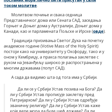
током молитве
.
Молитвом почиње и свака седница
Представничког дома или Сената САД, заседања
Горњег и Доњег дома у Аустралији, Доњег дома у
Канади, као и парламената Пољске и Ирске (
овде
).
Традиција призивања Светог Духа на почетку
академске године (Votive Mass of the Holy Spirit)
постоји како на универзитету у Оксфорду, тако и у
оном у Кембриџу, а пракса полагања заклетве с
руком на Јеванђељу широко је распрострањена у
многим државама (попут САД).
А сада да видимо шта од тога има у Србији.
Да ли се у Србији Устав позива на Бога? Да
ли у Србији Устав прописује заклетву пред
Патријархом? Да ли у Србији Устав одређује
званичну религију? Да ли у Србији Устав каже
које вере мора да буде шеф државе? Да ли