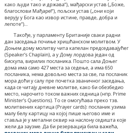
како људи тако и држава“), мађарски устав („Боже,
благослови Мађаре!“), пољски устав („они који
верују у Бога као извор истине, правде, добра и
лепоте“)…
Такође, у парламенту Британије сваки радни
дан заседања почиње хришћанском молитвом. У
Доњем дому молитву чита капелан председавајућег
(Speaker’s Chaplain), а у Дому лордова један од
бискупа, вирилих посланика. Пошто сала Доњег
дома има само 427 места за седење, а има 650
посланика, нема довољно места за све, па посланик
мора доћи у салу пре почетка званичног заседања,
када се читају дневне молитве, како би обезбедио
место, нарочито током важних седница (нпр. Prime
Minister’s Questions). То се омогућава преко тзв.
молитвених картица (Prayer cards): посланик узима
малу белу картицу на којој пише његово име и
ставља је у метални оквир на наслону седишта које
жели да заузме. Да би резервација била важећа,
посланик мора лично бити присутан у сали