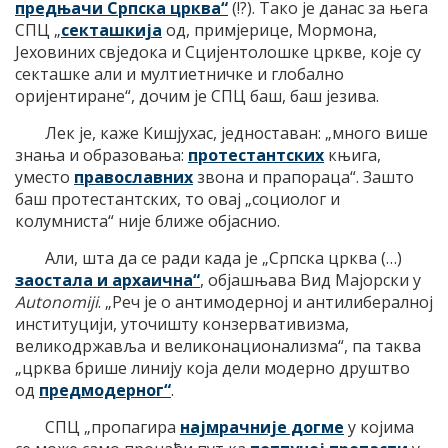
предњачи Српска црква“
(!?). Тако је данас за њега
СПЦ „
секташкија
од, примјерице, Мормона,
Јеховиних свједока и Сцијентолошке цркве, које су
секташке али и мултиетничке и глобално
оријентиране“, дочим је СПЦ баш, баш језива.
Лек је, каже Кишјухас, једноставан: „много више
знања и образовања:
протестантских
књига,
уместо
православних
звона и прапораца“. Зашто
баш протестантских, то овај „социолог и
колумниста“ није ближе објаснио.
Али, шта да се ради када је „Српска црква (…)
заостала и архаична“
, објашњава Вид Мајорски у
Autonomiji
. „Реч је о антимодерној и антилибералној
институцији, уточишту конзервативизма,
великодржавља и великонационализма“, па таква
„црква брише линију која дели модерно друштво
од
предмодерног“
.
СПЦ „пропагира
најмрачније догме
у којима