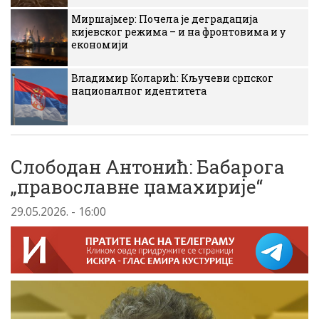
Миршајмер: Почела је деградација
кијевског режима – и на фронтовима и у
економији
Владимир Коларић: Кључеви српског
националног идентитета
Слободан Антонић: Бабарога
„православне џамахирије“
29.05.2026. - 16:00