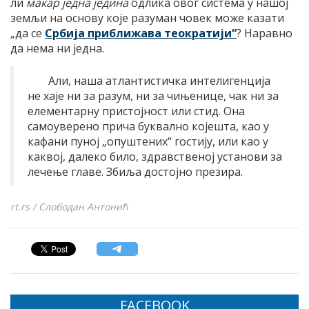
ли
макар једна једина
одлика овог система у нашој
земљи на основу које разуман човек може казати
„да се
Србија приближава теократији“
? Наравно
да нема ни једна.
Али, наша атлантистичка интелигенција
не хаје ни за разум, ни за чињенице, чак ни за
елементарну пристојност или стид. Она
самоуверено прича буквално којешта, као у
кафани пуној „опуштених“ гостију, или као у
каквој, далеко било, здравственој установи за
лечење главе. Збиља достојно презира.
rt.rs / Слободан Антонић
FACEBOOK