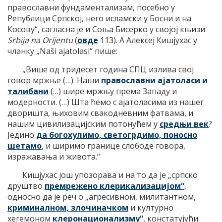
православни фундаментализам, посебно у
Републици Српској, него исламски у Босни и на
Косову“, сагласна је и Соња Бисерко у својој књизи
Srbija na Orijentu
(
овде
113). А Алексеј Кишјухас у
чланку „Naši ajatolasi“ пише:
„Више од тридесет година СПЦ излива свој
говор мржње (…). Наши
православни ајатоласи и
талибани
(…) шире мржњу према Западу и
модерности. (…) Шта ћемо с ајатоласима из нашег
дворишта, њиховим свакодневним фатвама, и
нашим цивилизацијским потонућем у
средњи век
?
Једино
да богохулимо, светогрдимо, поносно
шетамо
, и ширимо границе слободе говора,
изражавања и живота.“
Кишјухас још упозорава и на то да је „српско
друштво
премрежено клерикализацијом“
,
односно да је реч о „агресивном, милитантном,
криминалном, злочиначком
и културно
хегемоном
клеронационализму“
, констатујући: