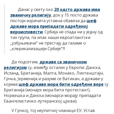
Данас у свету око
20 одсто држава има
званичну религију
, док у 15 посто држава
постоји изричита уставна обавеза да
шеф
државе мора припадати одређеној
вероисповести
. Србија не спада ни у једну од
тих група, па ипак наши евроатлантски
„узбуњивачи“ не престају да галаме о
„клерикализацији Србије“?!
Да подсетим,
државе са званичном
религијом
су, између осталих у Европи: Данска,
Исланд, Британија, Малта, Монако, Лихтенштајн,
Грчка, Јерменија и разуме се Ватикан, а државе у
којима
шеф државе мора бити одређене вере
су
Британија (монарх мора бити протестант),
Норвешка и Данска (монарси морају припадати
Евангелистичко-лутеранској цркви).
У Грчкој, тој неупитној чланици ЕУ, Устав