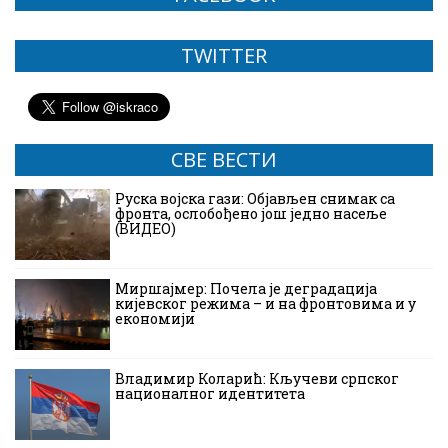
TWITTER
СВЕ ВЕСТИ
Руска војска гази: Објављен снимак са
фронта, ослобођено још једно насеље
(ВИДЕО)
Миршајмер: Почела је деградација
кијевског режима – и на фронтовима и у
економији
Владимир Коларић: Кључеви српског
националног идентитета