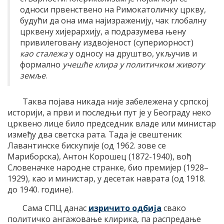
односи првенствено на Римокатоличку цркву,
будући да она има најизраженију, чак глобалну
црквену хијерархију, а подразумева њену
привилеговану издвојеност (супериорност)
као сталежа
у односу на друштво, укључив и
формално
учешће клира у политичком животу
земље
.
Таква појава никада није забележена у српској
историји, а први и последњи пут је у Београду неко
црквено лице било председник владе или министар
између два светска рата. Тада је свештеник
Лавантинске бискупије (од 1962. зове се
Мариборска), Антон Корошец (1872-1940), вођ
Словеначке народне странке, био премијер (1928–
1929), као и министар, у десетак наврата (од 1918.
до 1940. године).
Сама СПЦ данас
изричито одбија
свако
политичко ангажовање клирика, па распредање