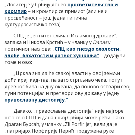
„Доситеј је у Србију донео
просветитељство и
кромпир
– и кромпир се примио“ (али не и
просвећеност – још једна типична
културрасистичка теза).
СПЦ је „ентитет сличан Исламској држави“,
запажа и Никола Крстић – у чланку у
Danasu
поетичног наслова: „
СПЦ као гнездо охолости,
злобе, бахатости и ратног хушкања“
– додајући
томе и ово:
„Црква зна да ће свакој власти у овој земљи
доћи крај, кад-тад, па зато стрпљиво чека, попут
древног бића на дну океана, да поново оствари свој
пуни потенцијал и претвори ову државу у једну
православну дистопију.“
Дакако, „православна дистопија“ није најгоре
што се о СПЦ и данашњој Србији може рећи. Тако
Драган Бурсаћ, у чланку „Zli Porfirije“, вели да је
„патријарх Порфирије Перић продужена руке