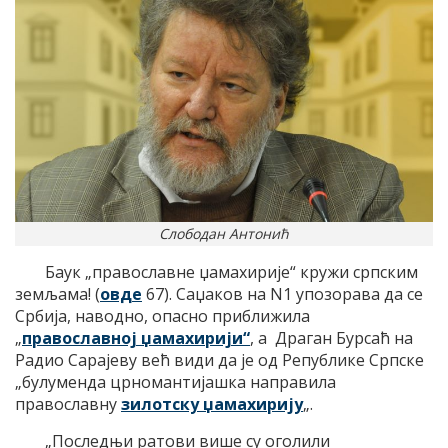
Слободан Антонић
Баук „православне џамахирије“ кружи српским
земљама! (
овде
67). Саџаков на N1 упозорава да се
Србија, наводно, опасно приближила
„
православној џамахирији“
, а Драган Бурсаћ на
Радио Сарајеву већ види да је од Републике Српске
„булуменда црномантијашка направила
православну
зилотску џамахирију
„.
„Последњи ратови више су оголили