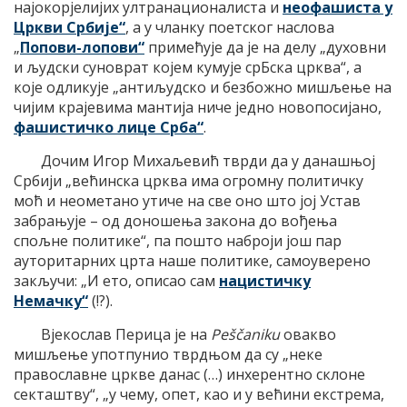
најокорјелијих ултранационалиста и
неофашиста у
Цркви Србије“
, а у чланку поетског наслова
„
Попови-лопови“
примећује да је на делу „духовни
и људски суноврат којем кумује срБска црква“, а
које одликује „антиљудско и безбожно мишљење на
чијим крајевима мантија ниче једно новопосијано,
фашистичко лице Срба“
.
Дочим Игор Михаљевић тврди да у данашњој
Србији „већинска црква има огромну политичку
моћ и неометано утиче на све оно што јој Устав
забрањује – од доношења закона до вођења
спољне политике“, па пошто наброји још пар
ауторитарних црта наше политике, самоуверено
закључи: „И ето, описао сам
нацистичку
Немачку“
(!?).
Вјекослав Перица је на
Peščaniku
овакво
мишљење употпунио тврдњом да су „неке
православне цркве данас (…) инхерентно склоне
секташтву“, „у чему, опет, као и у већини екстрема,