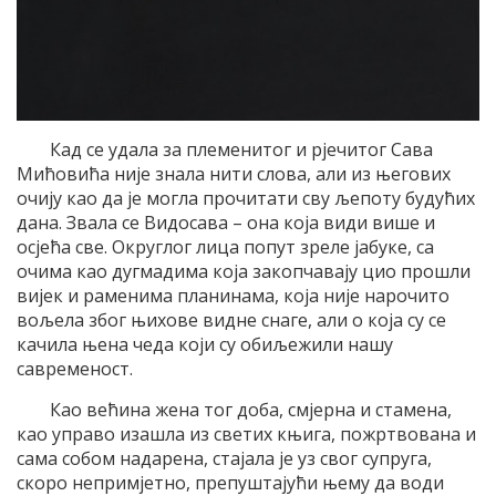
Кад се удала за племенитог и рјечитог Сава
Мићовића није знала нити слова, али из његових
очију као да је могла прочитати сву љепоту будућих
дана. Звала се Видосава – она која види више и
осјећа све. Округлог лица попут зреле јабуке, са
очима као дугмадима која закопчавају цио прошли
вијек и раменима планинама, која није нарочито
вољела због њихове видне снаге, али о која су се
качила њена чеда који су обиљежили нашу
савременост.
Као већина жена тог доба, смјерна и стамена,
као управо изашла из светих књига, пожртвована и
сама собом надарена, стајала је уз свог супруга,
скоро непримјетно, препуштајући њему да води