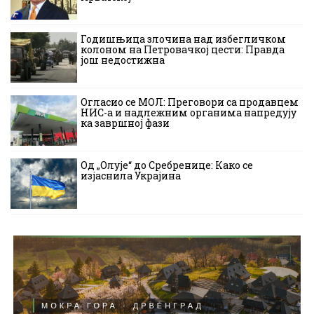
Годишњица злочина над избегличком
колоном на Петровачкој цести: Правда
још недостижна
Огласио се МОЛ: Преговори са продавцем
НИС-а и надлежним органима напредују
ка завршној фази
Од „Олује“ до Сребренице: Како се
изјаснила Украјина