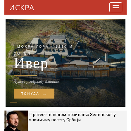
ИСКРА
Навига
Протест поводом позивања Зеленског у
званичну посету Србији