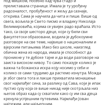
под мишком, посебно кад чува стадо и
прелиставала странице. Имала је ту урођену
радозналост, пробуђеност и жељу да сазнаје,
открива. Сама је научила да чита и пише. Више од
свега, вољела је Свето писмо и владику Николаја
Велимировића, којима се увијек радо враћала. Исто
тако, са своје шесторо дјеце, који су били сви
факултетски образовани, водила је дубокоумне
разговоре на све теме, највише о националним и
вјерским питањима. Иако без школе, наизглед
обична жена из народа, имала је способност да
проникне у те дубоке тајне и да води разговоре на
заиста високом нивоу. То само показује колико је
важна та божанска искра коју носимо у себи и
колико се сами трудимо да растемо изнутра. Можда
је због свега тога и лакше прихватила монашење
свог најмлађег сина, за разлику од Сава, који је ипак
пустио сузу која се више никад није скотрљала низ
његов образ када су схватили како су им сва дјеца
кренула успјешним путевима. Најмлађи Јован
најтежим, али најљепшим.