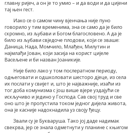
главну ријеч, а он је то умио – и да води и да цијени
тај њен гест.
Иако се о самом чину вјенчања није пуно
говорило у тим временима, зна се само да је било
скромно, из љубави и Богом благословено. А да је
било из љубави свједоче плодови, који се зваше:
Даница, Нада, Момчило, Млађен, Милутин и
најмлађи Јован, који засија на корист цијеле
Васељене и би назван Јоаникије.
Није било лако у том послератном периоду,
одњеговати и одшколовати шесторо дјеце, из села
их послати у свијет и, што је најважније, изаћи из
тог доба комунизма с још више вјере уздајући се
искључиво и једино у Господа. Сав свој труд и све
оно што је пропустила током једног дијела живота,
она је касније надокнадила уз своју ђецу.
Звали су је Букваруша. Тако јој даде надимак
свекрва, јер се знала одметнути у планине с књигом