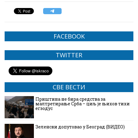
FACEBOOK
TWITTER
СВЕ ВЕСТИ
Приштина не бира средства за
малтретирање Срба – циљ је њихов тихи
егзодус
Зеленски допутовао у Београд (ВИДЕО)