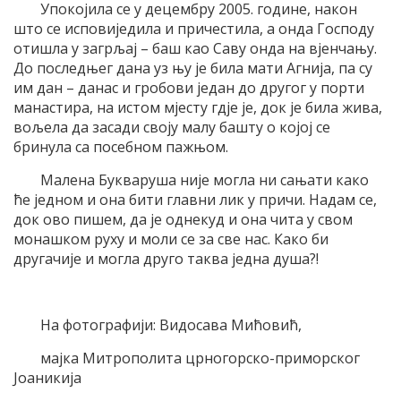
Упокојила се у децембру 2005. године, након
што се исповиједила и причестила, а онда Господу
отишла у загрљај – баш као Саву онда на вјенчању.
До последњег дана уз њу је била мати Агнија, па су
им дан – данас и гробови један до другог у порти
манастира, на истом мјесту гдје је, док је била жива,
вољела да засади своју малу башту о којој се
бринула са посебном пажњом.
Малена Букваруша није могла ни сањати како
ће једном и она бити главни лик у причи. Надам се,
док ово пишем, да је однекуд и она чита у свом
монашком руху и моли се за све нас. Како би
другачије и могла друго таква једна душа?!
На фотографији: Видосава Мићовић,
мајка Митрополита црногорско-приморског
Јоаникија