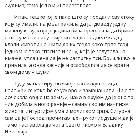
људима; само је то и интересовало.
Ипак, тешко јој је пало што су продали сву стоку
коју су имали, па је затражила да јој доведу једну
малену козу, која је једина била преостала да брине
о њој у манастиру. Није могла да поднесе кад су
клали животиње, нити да их гледа како трпе глад.
Једном је тако спасила и срну, која је залутала на
имање, уплашена да је не растргну пси. Брижљиво је
примила, а онда касније и ослободила да се врати
свом дому – шуми.
Ту, у манастиру, поживје као искушеница,
надајући се како ће се ускоро и замонашити. Није то
дочекала овдје на земљи, иако вјерујем да је она тај
чин добила много раније – самим својим начином
живота, литургијом ума и молитвом срца. Сигурна
сам да је Господ прочитао њен рукопис душе и да је
тамо наставила да чита Свето писмо и Владику
Николаја.