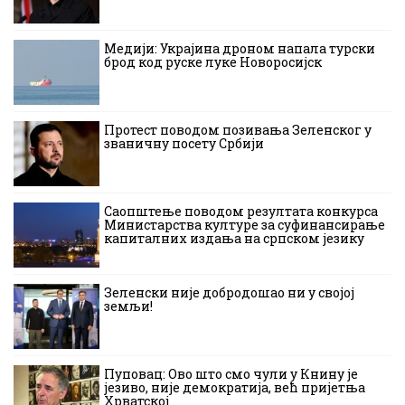
Медији: Украјина дроном напала турски
брод код руске луке Новоросијск
Протест поводом позивања Зеленског у
званичну посету Србији
Саопштење поводом резултата конкурса
Министарства културе за суфинансирање
капиталних издања на српском језику
Зеленски није добродошао ни у својој
земљи!
Пуповац: Ово што смо чули у Книну је
језиво, није демократија, већ пријетња
Хрватској