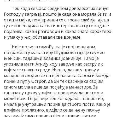
Тек када се Саво средином деведесетих винуо
Господу у загрљај, пошто је сада она морала бити и
отац и мајка, помјеривши се с трона слабије, дјеца
су се изненадила каква инетерсовања су се код ње
појавила, какви разговори и каква снага карактера
и ума су у њој обитавали све вријеме.
Није вољела самоћу, па је свој нови дом
потражила у манастиру Шудикова гдје је служио
њен син, тадашњи владика Јоаникије. Тамо је
упознала мати Агнију коју завоље као сестру и с
којом се снажно сроди. Њен одлазак у цркву у
младости сводио се на вјенчање са Савом и можда
понеки пут у Острог, да би тек касније са својим
сином могла више да посјећује манастире. За
одлазак у цркву увијек се припремала постом и
молитвом. То јој није тешко падало – напротив,
имала је унутрашњи порив да строго пости. Како је
вријеме пролазило, видјело се да њену пажњу
заузимају само приче о вјери, цркви, светим