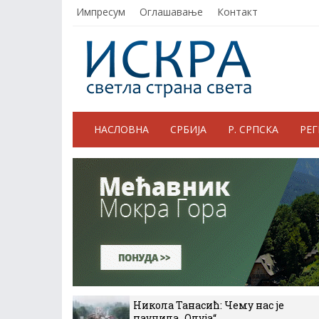
Импресум
Оглашавање
Контакт
НАСЛОВНА
СРБИЈА
Р. СРПСКА
РЕ
Никола Танасић: Чему нас је
научила „Олуја“