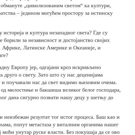
е
обмануте
„цивилизованим светом“ ка култури,
атства – једином могућем простору за истинску
историја и култура незападног света? Где су
се борили за независност и достојанство својих
, Африке, Латинске Америке и Океаније, и
аге?
адну Европу јер, одгајани кроз искривљено
 друго о свету. Зато што су нас деценијама
о и
по
у
чавали
нас да свет видимо њиховим очима.
 од милостиње и бакшиша великог белог господара,
дног дана сигурно позвати нашу децу у шетњу до
 и неизбежан резултат
тог
истог процеса. Баш као и
нама, попут метастаза у виталним органима нашег
ј моћи унутар руске вла
сти
. Без покушаја да се ово