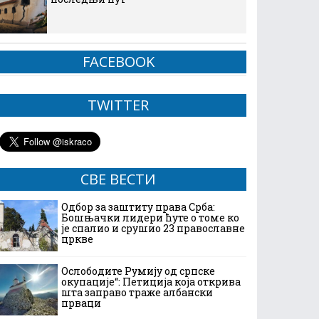
FACEBOOK
TWITTER
СВЕ ВЕСТИ
Одбор за заштиту права Срба:
Бошњачки лидери ћуте о томе ко
је спалио и срушио 23 православне
цркве
Ослободите Румију од српске
окупације“: Петиција која открива
шта заправо траже албански
прваци