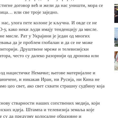
стигне договор већ и жели да нас уништи, мора се
лица
…
или све троје
заједно
.
нас, улога пете колоне је кључна. И овде се не
О
-у, како неки људи имају тенденцију да мисле.
не мисле. Рат у Украјини је један од многих
евања да је проблем глобалан и да се не може
риторији. Друштвене мреже и телевизијски
тора, често су далеко разорнији од дронова или
 од нацистичке Немачке; његове материјалне и
раничене
,
и ни
какав
Иран, ни Русија, ни Кина не
мо цео свет, ако свет схвати страшну судбину која
снову стварности наших сопствених медија, који
нских идеја. Штампа и телевизија земаља које
е су да предузму колосалне образовне и