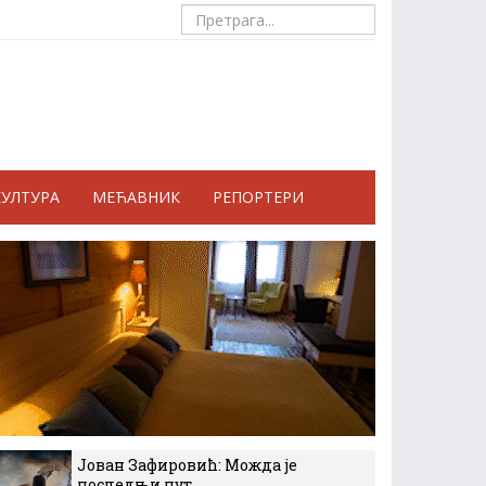
КУЛТУРА
МЕЋАВНИК
РЕПОРТЕРИ
Јован Зафировић: Можда је
последњи пут