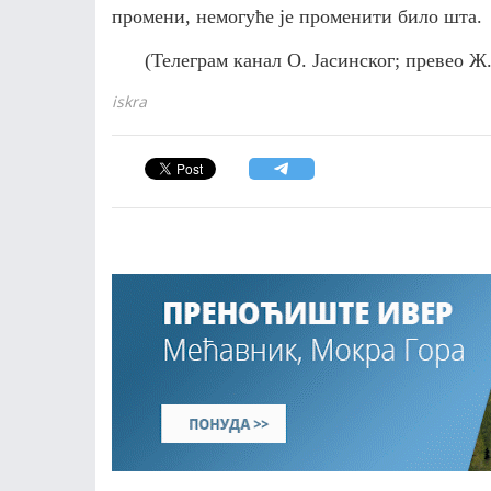
промени, немогуће је променити
било шта.
(Телеграм канал О. Јасинског; превео Ж
iskra