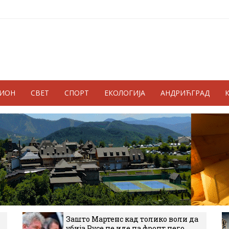
ГИОН
СВЕТ
СПОРТ
ЕКОЛОГИЈА
АНДРИЋГРАД
Зашто Мартенс кад толико воли да
убија Русе не иде на фронт него