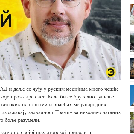
АД и даље се чују у руским медијима много чешће
које прождире свет. Када би се брутално гушење
а високих платформи и водећих међународних
о изражавају захвалност Трампу за неколико лаганих
то боље разумели.
 само по својој предаторској природи и