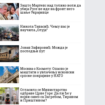
Зашто Мартенс кад толико воли да
убија Русе не иде на фронт него
шаље Украјинце
Никола Танасић: Чему нас је
научила „Олуја“
Јован Зафировић: Можда је
последњи пут
Москва о Космету: Опасно је
маштати о увлачењу исконски
српске покрајине у НАТО
Огласило се Министарство
одбране Црне Горе: Да ли ће у
војни савез са Загребом, Тираном
и Приштином?