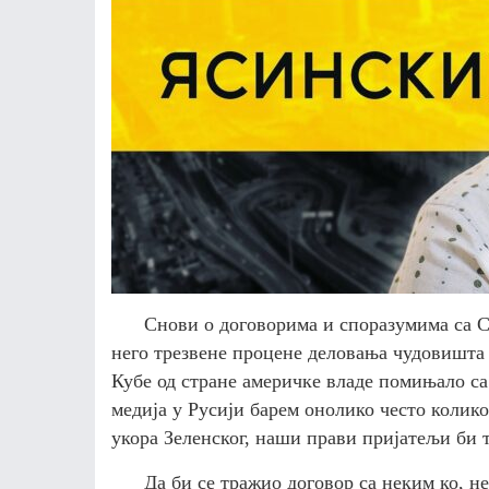
Снови о договорима и споразумима са С
него трез
ве
не процене деловања чудовишта 
Кубе од стране америчке владе помињало с
медија у Русији барем онолико често колик
укора Зеленског, наши прави пријатељи би 
Да би се тражио договор са неким ко, не