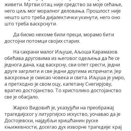
живети. Мртви отац није средство за моје сећање,
него циљ мог моралног деловања. Прошлост није
нешто што треба дијалектички укинути, него оно
што треба васкрснути.
Да бисмо некоме били преци, морамо бити
достојни потомци својих старих.
На сахрани малог Иљуше, Аљоша Карамазов
обећава друговима из његовог одељења да ће се
једнога дана, кад васкрсну, сви опет срести, једни
друге загрлити и све једни другима испричати. Јер
васкрсење је смисао човека и света. Иљуша је умро,
а претходно је свом оцу, капетану Снегирјову,
вратио достојанство. То христолико достојанство
све је обасјало.
Жарко Видовић је, указујући на преображај
трагедијског у литургијско искуство, уочавао да је
Достојевски, најдубљи хришћанин руске
књижевности, досегао дух изворне трагедије: крај