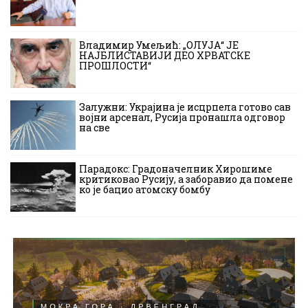
Владимир Умељић: „ОЛУЈА“ ЈЕ
НАЈБЛИСТАВИЈИ ДЕО ХРВАТСКЕ
ПРОШЛОСТИ“
Залужни: Украјина је исцрпела готово сав
војни арсенал, Русија пронашла одговор
на све
Парадокс: Градоначелник Хирошиме
критиковао Русију, а заборавио да помене
ко је бацио атомску бомбу