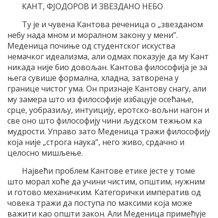
КАНТ, ФЈОДОРОВ И ЗВЕЗДАНО НЕБО
Ту је и чувена Кантова реченица о „звезданом
небу нада мном и моралном закону у мени”.
Меденица почиње од студентског искуства
немачког идеализма, али одмах показује да му Кант
никада није био довољан. Кантова философија је за
њега сувише формална, хладна, затворена у
границе чистог ума. Он признаје Кантову снагу, али
му замера што из философије избацује осећање,
срце, уобразиљу, интуицију, еротско-вољни нагон и
све оно што философију чини људском тежњом ка
мудрости. Управо зато Меденица тражи философију
која није „строга наука”, него живо, срдачно и
целосно мишљење.
Највећи проблем Кантове етике јесте у томе
што морал хоће да учини чистим, општим, нужним
и готово механичким. Категорички императив од
човека тражи да поступа по максими која може
важити као општи закон. Али Меденица примећује