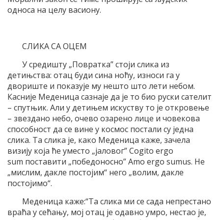
односа на целу васиону.
СЛИКА СА ОЦЕМ
У средишту „Повратка” стоји слика из
детињства: отац буди сина ноћу, износи га у
двориште и показује му нешто што лети небом.
Касније Меденица сазнаје да је то био руски сателит
– спутњик. Али у детињем искуству то је откровење
– звездано небо, очево озарено лице и човекова
способност да се вине у космос постали су једна
слика. Та слика је, како Меденица каже, зачела
визију која ће уместо „јаловог” Cogito ergo
sum поставити „победоносно” Amo ergo sumus. Не
„мислим, дакле постојим“ него „волим, дакле
постојимо“.
Меденица каже:“Та слика ми се сада непрестано
враћа у сећању, мој отац је одавно умро, нестао је,