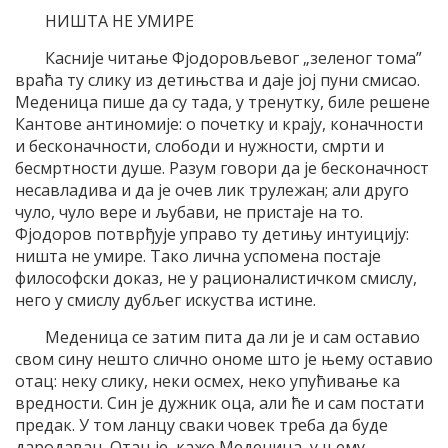
НИШТА НЕ УМИРЕ
Касније читање Фјодоровљевог „зеленог тома”
враћа ту слику из детињства и даје јој пуни смисао.
Меденица пише да су тада, у тренутку, биле решене
Кантове антиномије: о почетку и крају, коначности
и бесконачности, слободи и нужности, смрти и
бесмртности душе. Разум говори да је бесконачност
несавладива и да је очев лик трулежан; али друго
чуло, чуло вере и љубави, не пристаје на то.
Фјодоров потврђује управо ту детињу интуицију:
ништа не умире. Тако лична успомена постаје
философски доказ, не у рационалистичком смислу,
него у смислу дубљег искуства истине.
Меденица се затим пита да ли је и сам оставио
свом сину нешто слично ономе што је њему оставио
отац: неку слику, неки осмех, неко упућивање ка
вредности. Син је дужник оца, али ће и сам постати
предак. У том ланцу сваки човек треба да буде
дародавац. Отац је, каже Меденица, у њему