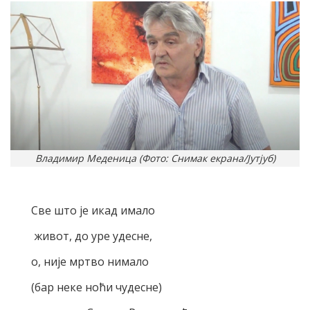
Владимир Меденица (Фото: Снимак екрана/Јутјуб)
Све што је икад имало
живот, до уре удесне,
о, није мртво нимало
(бар неке ноћи чудесне)