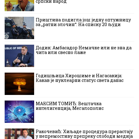
српски народ
Приштина подигла још једну оптужницу
за „ратни злочин“: На списку 20 људи
Додик: Амбасадор Немачке или не зна да
чита или свесно лаже
Годишњица Хирошиме и Нагасакија:
Какав је нуклеарни статус света данас
МАКСИМ ТОМИЋ: Вештачка
интелигенција, Мегалополис
Ракочевић: Хиљаде процедура прерастају
у непремостиву препреку слободи медија