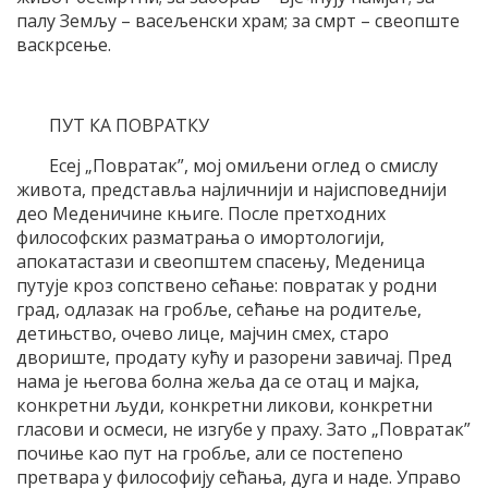
палу Земљу – васељенски храм; за смрт – свеопште
васкрсење.
ПУТ КА ПОВРАТКУ
Есеј „Повратак”, мој омиљени оглед о смислу
живота, представља најличнији и најисповеднији
део Меденичине књиге. После претходних
философских разматрања о имортологији,
апокатастази и свеопштем спасењу, Меденица
путује кроз сопствено сећање: повратак у родни
град, одлазак на гробље, сећање на родитеље,
детињство, очево лице, мајчин смех, старо
двориште, продату кућу и разорени завичај. Пред
нама је његова болна жеља да се отац и мајка,
конкретни људи, конкретни ликови, конкретни
гласови и осмеси, не изгубе у праху. Зато „Повратак”
почиње као пут на гробље, али се постепено
претвара у философију сећања, дуга и наде. Управо