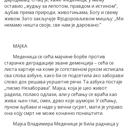
оставио „жудњу за лепотом, правдом и истином”,
љубав према природи, животињама, Богу и свему
живом. Зато закључује Фјодоровљевом мишљу: „Ми
немамо ништа своје, све нам је даровано.”
МАЈКА
Меденица се сећа мајчине борбе против
старачке деградације зване деменција – сећа се
листа хартије на коме је сопственом руком исписала
сва слова азбуке, како би се подсетила ако заборави
слово док решава укршетне речи. Та азбука постаје
„писмо Незаборава”. Мајка, која је цео живот
радила, полако одлази, али у сећању се враћа као
жива: њен глас, смех, дрво које шумори. У сећању,
пуном љубави и наде у вечни сусрет, мати је управо
она коју смрт не може коначно поништити.
Мајка Владимира Меденице је била радница у