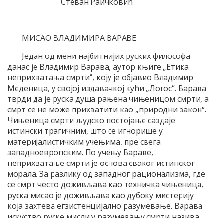
Стеван Раичковић
МИСАО ВЛАДИМИРА ВАРАВЕ
Један од мени најбитнијих руских философа
данас је Владимир Варава, аутор књиге „Етика
неприхватања смрти“, коју је објавио Владимир
Меденица, у својој издавачкој кући „Логос“. Варава
тврди да је руска душа рањена чињеницом смрти, а
смрт се не може прихватити као „природни закон“.
Чињеница смрти људско постојање саздаје
истински трагичним, што се игнорише у
материјалистичким учењима, пре свега
западноевропским. По учењу Вараве,
неприхватање смрти је основа сваког истинског
морала. За разлику од западног рационализма, где
се смрт често доживљава као техничка чињеница,
руска мисао је доживљава као дубоку мистерију
која захтева егзистенцијално разумевање. Варава
искуство руске мисли у разумевању смрти назива