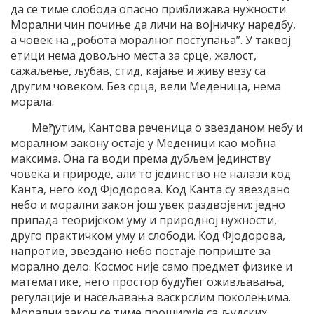
да се тиме слобода опасно приближава нужности.
Морални чин почиње да личи на војничку наредбу,
а човек на „робота моралног поступања”. У таквој
етици нема довољно места за срце, жалост,
сажаљење, љубав, стид, кајање и живу везу са
другим човеком. Без срца, вели Меденица, нема
морала.
Међутим, Кантова реченица о звезданом небу и
моралном закону остаје у Меденици као моћна
максима. Она га води према дубљем јединству
човека и природе, али то јединство не налази код
Канта, него код Фјодорова. Код Канта су звездано
небо и морални закон још увек раздвојени: једно
припада теоријском уму и природној нужности,
друго практичком уму и слободи. Код Фјодорова,
напротив, звездано небо постаје поприште за
морално дело. Космос није само предмет физике и
математике, него простор будућег оживљавања,
регулације и насељавања васкрслим поколењима.
Морални закон се тиме проширује са људских