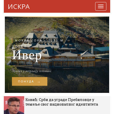
ИСКРА
Навига
Ковић: Срби да уграде Пребиловце у
темеље свог националног идентитета