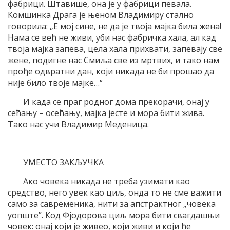
фабрици. Штавише, она је у фабрици певала.
Комшинка Драга је њеном Владимиру стално
говорила: „Е мој сине, не да је твоја мајка била жена!
Нама се већ не живи, уби нас фабричка хала, ал кад
твоја мајка запева, цела хала прихвати, запевају све
жене, подигне нас Смиља све из мртвих, и тако нам
прође одвратни дан, који никада не би прошао да
није било твоје мајке…“
И када се праг родног дома прекорачи, онај у
сећању – осећању, мајка јесте и мора бити жива.
Тако нас учи Владимир Меденица.
УМЕСТО ЗАКЉУЧКА
Ако човека никада не треба узимати као
средство, него увек као циљ, онда то не сме важити
само за савременика, нити за апстрактног „човека
уопште”. Код Фјодорова циљ мора бити свагдашњи
човек: онај који је живео, који живи и који ће