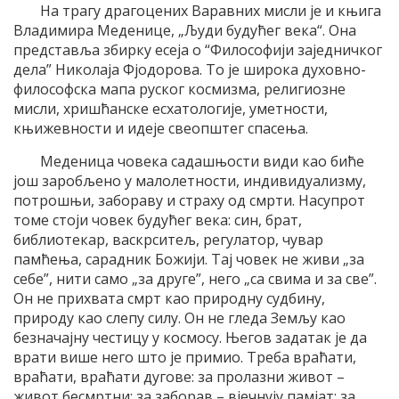
На трагу драгоцених Варавних мисли је и књига
Владимира Меденице, „Људи будућег века“. Она
представља збирку есеја о “Философији заједничког
дела” Николаја Фјодорова. То је широка духовно-
философска мапа руског космизма, религиозне
мисли, хришћанске есхатологије, уметности,
књижевности и идеје свеопштег спасења.
Меденица човека садашњости види као биће
још заробљено у малолетности, индивидуализму,
потрошњи, забораву и страху од смрти. Насупрот
томе стоји човек будућег века: син, брат,
библиотекар, васкрситељ, регулатор, чувар
памћења, сарадник Божији. Тај човек не живи „за
себе”, нити само „за друге”, него „са свима и за све”.
Он не прихвата смрт као природну судбину,
природу као слепу силу. Он не гледа Земљу као
безначајну честицу у космосу. Његов задатак је да
врати више него што је примио. Треба враћати,
враћати, враћати дугове: за пролазни живот –
живот бесмртни; за заборав – вјечнују памјат; за