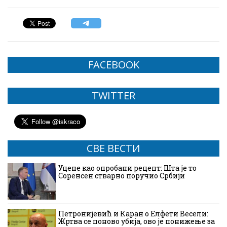
FACEBOOK
TWITTER
СВЕ ВЕСТИ
Уцене као опробани рецепт: Шта је то
Соренсен стварно поручио Србији
Петронијевић и Каран о Елфети Весели:
Жртва се поново убија, ово је понижење за