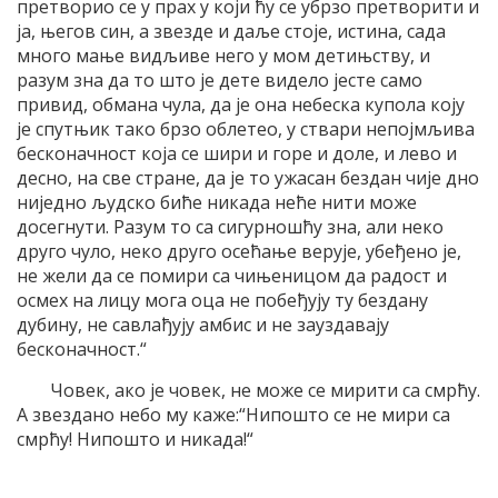
претворио се у прах у који ћу се убрзо претворити и
ја, његов син, а звезде и даље стоје, истина, сада
много мање видљиве него у мом детињству, и
разум зна да то што је дете видело јесте само
привид, обмана чула, да је она небеска купола коју
је спутњик тако брзо облетео, у ствари непојмљива
бесконачност која се шири и горе и доле, и лево и
десно, на све стране, да је то ужасан бездан чије дно
ниједно људско биће никада неће нити може
досегнути. Разум то са сигурношћу зна, али неко
друго чуло, неко друго осећање верује, убеђено је,
не жели да се помири са чињеницом да радост и
осмех на лицу мога оца не побеђују ту бездану
дубину, не савлађују амбис и не зауздавају
бесконачност.“
Човек, ако је човек, не може се мирити са смрћу.
А звездано небо му каже:“Нипошто се не мири са
смрћу! Нипошто и никада!“