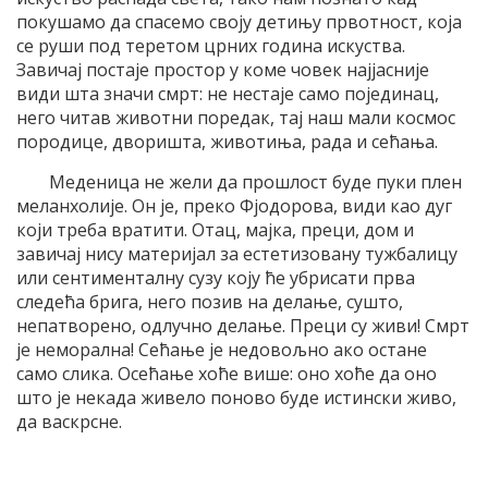
покушамо да спасемо своју детињу првотност, која
се руши под теретом црних година искуства.
Завичај постаје простор у коме човек најјасније
види шта значи смрт: не нестаје само појединац,
него читав животни поредак, тај наш мали космос
породице, дворишта, животиња, рада и сећања.
Меденица не жели да прошлост буде пуки плен
меланхолије. Он је, преко Фјодорова, види као дуг
који треба вратити. Отац, мајка, преци, дом и
завичај нису материјал за естетизовану тужбалицу
или сентименталну сузу коју ће убрисати прва
следећа брига, него позив на делање, сушто,
непатворено, одлучно делање. Преци су живи! Смрт
је неморална! Сећање је недовољно ако остане
само слика. Осећање хоће више: оно хоће да оно
што је некада живело поново буде истински живо,
да васкрсне.