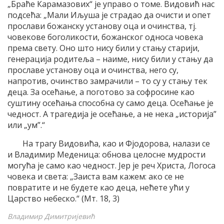
„Браће Карамазових“ је управо о томе. Видовић нас
подсећа: „Мали Иљуша је страдао да очисти и опет
прослави божанску установу оца и очинства, тј.
човекове боголикости, божанског односа човека
према свету. Оно што нису били у стању старији,
генерација родитеља – наиме, нису били у стању да
прославе установу оца и очинства, него су,
напротив, очинство замрачили – то су у стању тек
деца. За осећање, а поготово за софросине као
суштину осећања способна су само деца. Осећање је
чедност. А трагедија је осећање, а не нека „историја”
или „ум”.“
На трагу Видовића, као и Фјодорова, налази се
и Владимир Меденица: обнова целосне мудрости
могућа је само као чедност. Јер је реч Христа, Логоса
човека и света: „Заиста вам кажем: ако се не
повратите и не будете као деца, нећете ући у
Царство небеско.“ (Мт. 18, 3)
Владимир Димитријевић