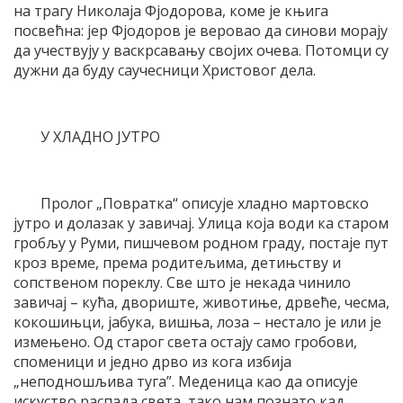
на трагу Николаја Фјодорова, коме је књига
посвећна: јер Фјодоров је веровао да синови морају
да учествују у васкрсавању својих очева. Потомци су
дужни да буду саучесници Христовог дела.
У ХЛАДНО ЈУТРО
Пролог „Повратка“ описује хладно мартовско
јутро и долазак у завичај. Улица која води ка старом
гробљу у Руми, пишчевом родном граду, постаје пут
кроз време, према родитељима, детињству и
сопственом пореклу. Све што је некада чинило
завичај – кућа, двориште, животиње, дрвеће, чесма,
кокошињци, јабука, вишња, лоза – нестало је или је
измењено. Од старог света остају само гробови,
споменици и једно дрво из кога избија
„неподношљива туга”. Меденица као да описује
искуство распада света, тако нам познато кад