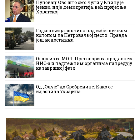
Пуповац: Ово што смо чули у Книну је
језиво, није демократија, већ пријетња
Хрватској
Годишњица злочина над избегличком
колоном на Петровачкој цести: Правда
још недостижна
Огласио се МОЛ: Преговори са продавцем
НИС-а и надлежним органима напредују
ка завршној фази
Од „Олује“ до Сребренице: Како се
изјаснила Украјина