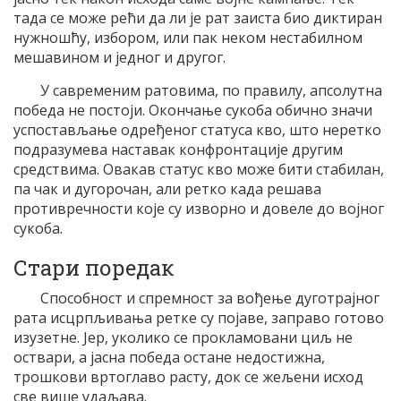
тада се може рећи да ли је рат заиста био диктиран
нужношћу, избором, или пак неком нестабилном
мешавином и једног и другог.
У савременим ратовима, по правилу, апсолутна
победа не постоји. Окончање сукоба обично значи
успостављање одређеног статуса кво, што неретко
подразумева наставак конфронтације другим
средствима. Овакав статус кво може бити стабилан,
па чак и дугорочан, али ретко када решава
противречности које су изворно и довеле до војног
сукоба.
Стари поредак
Способност и спремност за вођење дуготрајног
рата исцрпљивања ретке су појаве, заправо готово
изузетне. Јер, уколико се прокламовани циљ не
оствари, а јасна победа остане недостижна,
трошкови вртоглаво расту, док се жељени исход
све више удаљава.