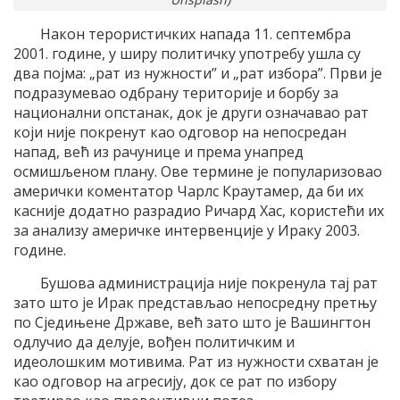
Након терористичких напада 11. септембра
2001. године, у ширу политичку употребу ушла су
два појма: „рат из нужности” и „рат избора”. Први је
подразумевао одбрану територије и борбу за
национални опстанак, док је други означавао рат
који није покренут као одговор на непосредан
напад, већ из рачунице и према унапред
осмишљеном плану. Ове термине је популаризовао
амерички коментатор Чарлс Краутамер, да би их
касније додатно разрадио Ричард Хас, користећи их
за анализу америчке интервенције у Ираку 2003.
године.
Бушова администрација није покренула тај рат
зато што је Ирак представљао непосредну претњу
по Сједињене Државе, већ зато што је Вашингтон
одлучио да делује, вођен политичким и
идеолошким мотивима. Рат из нужности схватан је
као одговор на агресију, док се рат по избору