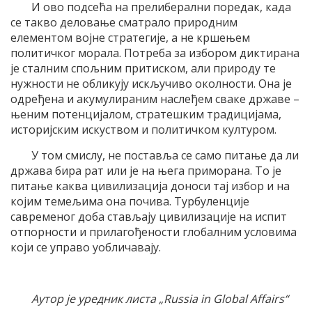
И ово подсећа на прелиберални поредак, када
се такво деловање сматрало природним
елементом војне стратегије, а не кршењем
политичког морала. Потреба за избором диктирана
је сталним спољним притиском, али природу те
нужности не обликују искључиво околности. Она је
одређена и акумулираним наслеђем сваке државе –
њеним потенцијалом, стратешким традицијама,
историјским искуством и политичком културом.
У том смислу, не поставља се само питање да ли
држава бира рат или је на њега приморана. То је
питање каква цивилизација доноси тај избор и на
којим темељима она почива. Турбуленције
савременог доба стављају цивилизације на испит
отпорности и прилагођености глобалним условима
који се управо уобличавају.
Аутор је уредник листа „Russia in Global Affairs“