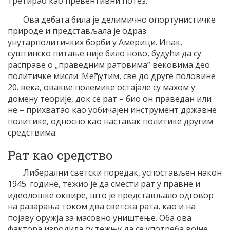
третирао као превентивни потез.
Ова дебата била је делимично опортунистичке
природе и представљала је одраз
унутарполитичких борби у Америци. Ипак,
суштинско питање није било ново, будући да су
расправе о „праведним ратовима” вековима део
политичке мисли. Међутим, све до друге половине
20. века, овакве полемике остајале су махом у
домену теорије, док се рат – био он праведан или
не – прихватао као уобичајен инструмент државне
политике, односно као наставак политике другим
средствима.
Рат као средство
Либерални светски поредак, успостављен након
1945. године, тежио је да смести рат у правне и
идеолошке оквире, што је представљало одговор
на разарања током два светска рата, као и на
појаву оружја за масовно уништење. Оба ова
фактора изродила су тежњу да се употреба војне