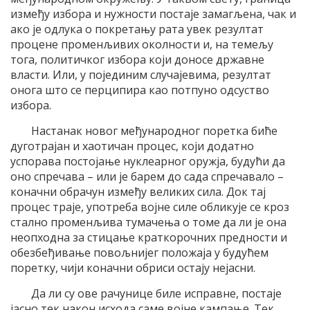
између избора и нужности постаје замагљена, чак и
ако је одлука о покретању рата увек резултат
процене променљивих околности и, на темељу
тога, политичког избора који доносе државне
власти. Или, у појединим случајевима, резултат
онога што се перципира као потпуно одсуство
избора.
Настанак новог међународног поретка биће
дуготрајан и хаотичан процес, који додатно
успорава постојање нуклеарног оружја, будући да
оно спречава – или је барем до сада спречавало –
коначни обрачун између великих сила. Док тај
процес траје, употреба војне силе обликује се кроз
стално променљива тумачења о томе да ли је она
неопходна за стицање краткорочних предности и
обезбеђивање повољнијег положаја у будућем
поретку, чији коначни обриси остају нејасни.
Да ли су ове рачунице биле исправне, постаје
јасно тек након исхода саме војне кампање. Тек