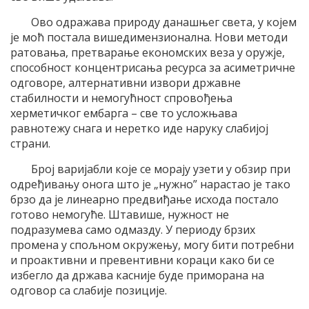
Ово одражава природу данашњег света, у којем
је моћ постала вишедимензионална. Нови методи
ратовања, претварање економских веза у оружје,
способност концентрисања ресурса за асиметричне
одговоре, алтернативни извори државне
стабилности и немогућност спровођења
херметичког ембарга – све то усложњава
равнотежу снага и неретко иде наруку слабијој
страни.
Број варијабли које се морају узети у обзир при
одређивању онога што је „нужно” нарастао је тако
брзо да је линеарно предвиђање исхода постало
готово немогуће. Штавише, нужност не
подразумева само одмазду. У периоду брзих
промена у спољном окружењу, могу бити потребни
и проактивни и превентивни кораци како би се
избегло да држава касније буде приморана на
одговор са слабије позиције.