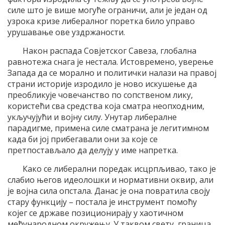
силе што је више могуће ограничи, али је један од
узрока кризе либералног поретка било управо
урушавање ове уздржаности.
Након распада Совјетског Савеза, глобална
равнотежа снага је нестала. Истовремено, уверење
Запада да се морално и политички налази на правој
страни историје изродило је ново искушење да
преобликује човечанство по сопственом лику,
користећи сва средства која сматра неопходним,
укључујући и војну силу. Унутар либералне
парадигме, примена силе сматрана је легитимном
када би јој прибегавали они за које се
претпостављало да делују у име напретка.
Како се либерални поредак исцрпљивао, тако је
слабио његов идеолошки и нормативни оквир, али
је војна сила опстала. Данас је она повратила своју
стару функцију – постала је инструмент помоћу
којег се државе позиционирају у хаотичном
међународном окружењу. У таквом свету, граница