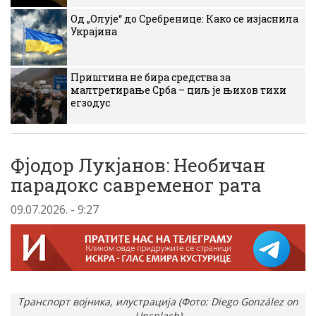
Од „Олује“ до Сребренице: Како се изјаснила
Украјина
Приштина не бира средства за
малтретирање Срба – циљ је њихов тихи
егзодус
Фјодор Лукјанов: Необичан
парадокс савременог рата
09.07.2026. - 9:27
Транспорт војника, илустрација (Фото: Diego González on
Unsplash)