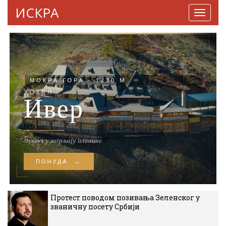
ИСКРА
Навига
Протест поводом позивања Зеленског у
званичну посету Србији