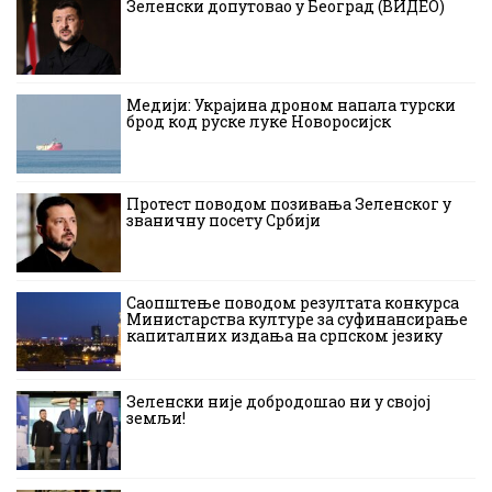
Зеленски допутовао у Београд (ВИДЕО)
Медији: Украјина дроном напала турски
брод код руске луке Новоросијск
Протест поводом позивања Зеленског у
званичну посету Србији
Саопштење поводом резултата конкурса
Министарства културе за суфинансирање
капиталних издања на српском језику
Зеленски није добродошао ни у својој
земљи!