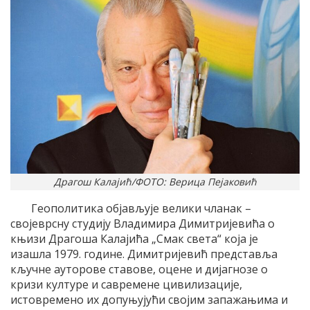
Драгош Калајић/ФОТО: Верица Пејаковић
Геополитика објављује велики чланак –
својеврсну студију Владимира Димитријевића о
књизи Драгоша Калајића „Смак света“ која је
изашла 1979. године. Димитријевић представља
кључне ауторове ставове, оцене и дијагнозе о
кризи културе и савремене цивилизације,
истовремено их допуњујући својим запажањима и