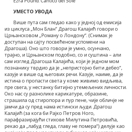
Ezra Pound: Cantico del Sole
УМЕСТО УВОДА
Више пута сам гледао како у једној од емисија
из циклуса „Мон Блан“ Драгош Калајић говори о
Црњансковом „Роману о Лондону“. (Снимак је
доступан на сајту посвећеном успомени на
Драгоша). Оно што говори је умно, осунчано,
трајно, и Црњанском подобно, со и суштина – али
сам изглед Драгоша Калајића, који је једном мом
познанику тврдио да је „непристојно бити дебео“,
казује и више од његових речи. Казује, наиме, да је
истина о пропасти света у коме живимо видљива,
пре свега, у нестанку битијно утемељених личности.
Око нас су разнолике карикатуре, образине,
страшила од стиропора и пур пене, чије обличје не
јамчи да су пред нама истински људи. Драгош
Калајић (за кога би Рајко Петров Ного,
парафразирајући стихове Милутина Петровића,
рекао да „лабуд гледа, главу не помера“) делује као