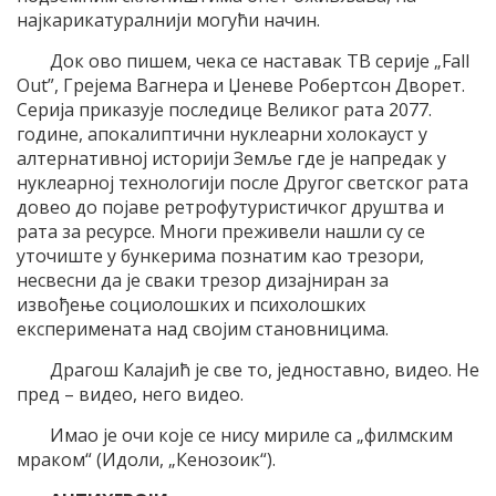
најкарикатуралнији могући начин.
Док ово пишем, чека се наставак ТВ серије „Fall
Out”, Грејема Вагнера и Џеневе Робертсон Дворет.
Серија приказује последице Великог рата 2077.
године, апокалиптични нуклеарни холокауст у
алтернативној историји Земље где је напредак у
нуклеарној технологији после Другог светског рата
довео до појаве ретрофутуристичког друштва и
рата за ресурсе. Многи преживели нашли су се
уточиште у бункерима познатим као трезори,
несвесни да је сваки трезор дизајниран за
извођење социолошких и психолошких
експеримената над својим становницима.
Драгош Калајић је све то, једноставно, видео. Не
пред – видео, него видео.
Имао је очи које се нису мириле са „филмским
мраком“ (Идоли, „Кенозоик“).