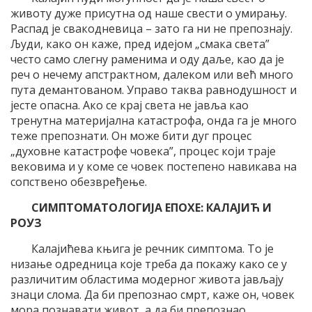
животу дуже присутна од наше свести о умирању.
Распад је свакодневица – зато га ни не препознају.
Људи, како он каже, пред идејом „смака света”
често само слегну раменима и оду даље, као да је
реч о нечему апстрактном, далеком или већ много
пута демантованом. Управо таква равнодушност и
јесте опасна. Ако се крај света не јавља као
тренутна материјална катастрофа, онда га је много
теже препознати. Он може бити дуг процес
„духовне катастрофе човека”, процес који траје
вековима и у коме се човек постепено навикава на
сопствено обезвређење.
СИМПТОМАТОЛОГИЈА ЕПОХЕ: КАЛАЈИЋ И
РОУЗ
Калајићева књига је речник симптома. То је
низање одредница које треба да покажу како се у
различитим областима модерног живота јављају
знаци слома. Да би препознао смрт, каже он, човек
мора познавати живот, а да би препознао