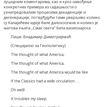
луцидним коментарима, као и кроз навођење
конкретних примера из садашњости о
узнапредовалим процесима декаденције и
дегенерације, потврђујући тиме уверљиво колико
су Калајићеве идеје биле далокосежне и колико је
његова књига „Смак света“ била визионарска.
Пише: Владимир Димитријевић
(Специјално за Геополитику)
The thought of what America,
The thought of what America,
The thought of what America would be like
If the Classics had a wide circulation . . .
Oh well!
It troubles my sleep.