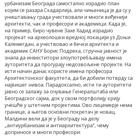
урбанизам Београда самостално израдио план
којим се разара Скадарлија, али чињеница је да су у
уништавању града учествовали и многи виђенији
архитекти, чак и професори и академици. Када је,
на пример, биро чувене Захе Хадид израдио
пројекат на археолошки вредној локацији уз Доњи
Калемегдан, а учествовао и бечки архитекта и
академик САНУ Борис Подрека, стручна јавност је
знала да инвеститори злоупотребљавају имена
ауторитета да прогурају недозвољене пројекте. На
исти начин данас користе имена професора
Архитектонског факултета, да би добили потврду са
највишег нивоа. Парадоксално, исти ти ауторитети
јавно се залажу за очување Генералштаба или
Београдског сајма, док у свом портфолију крију
учешће у штетним пројектима. Ово лицемерје нема
границе, а његов основни покретач је новац.
Малдини вели да је у Београду на делу
„антиурбанизам и антиархитектура“, чему
доприносе и многи професори: