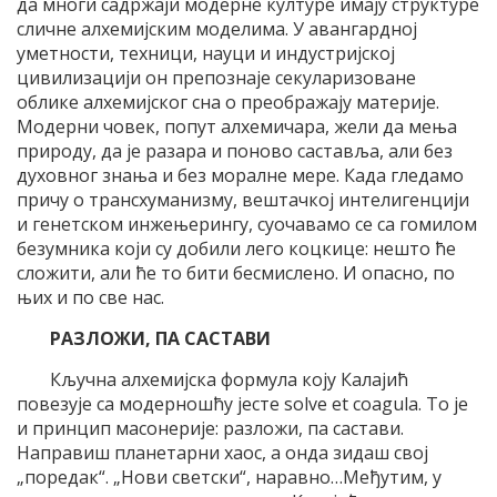
да многи садржаји модерне културе имају структуре
сличне алхемијским моделима. У авангардној
уметности, техници, науци и индустријској
цивилизацији он препознаје секуларизоване
облике алхемијског сна о преображају материје.
Модерни човек, попут алхемичара, жели да мења
природу, да је разара и поново саставља, али без
духовног знања и без моралне мере. Када гледамо
причу о трансхуманизму, вештачкој интелигенцији
и генетском инжењерингу, суочавамо се са гомилом
безумника који су добили лего коцкице: нешто ће
сложити, али ће то бити бесмислено. И опасно, по
њих и по све нас.
РАЗЛОЖИ, ПА САСТАВИ
Кључна алхемијска формула коју Калајић
повезује са модерношћу јесте solve et coagula. То је
и принцип масонерије: разложи, па састави.
Направиш планетарни хаос, а онда зидаш свој
„поредак“. „Нови светски“, наравно…Међутим, у