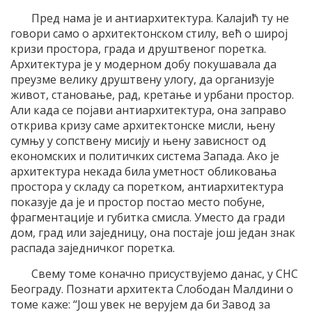
Пред нама је и антиархитектура. Калајић ту не
говори само о архитектонском стилу, већ о широј
кризи простора, града и друштвеног поретка.
Архитектура је у модерном добу покушавала да
преузме велику друштвену улогу, да организује
живот, становање, рад, кретање и урбани простор.
Али када се појави антиархитектура, она заправо
открива кризу саме архитектонске мисли, њену
сумњу у сопствену мисију и њену зависност од
економских и политичких система Запада. Ако је
архитектура некада била уметност обликовања
простора у складу са поретком, антиархитектура
показује да је и простор постао место побуне,
фрагментације и губитка смисла. Уместо да гради
дом, град или заједницу, она постаје још један знак
распада заједничког поретка.
Свему томе коначно присуствујемо данас, у СНС
Београду. Познати архитекта Слободан Малдини о
томе каже: “Још увек не верујем да би Завод за