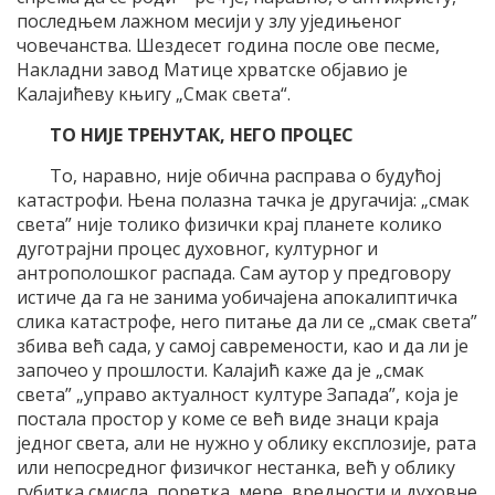
последњем лажном месији у злу уједињеног
човечанства. Шездесет година после ове песме,
Накладни завод Матице хрватске објавио је
Калајићеву књигу „Смак света“.
ТО НИЈЕ ТРЕНУТАК, НЕГО ПРОЦЕС
То, наравно, није обична расправа о будућој
катастрофи. Њена полазна тачка је другачија: „смак
света” није толико физички крај планете колико
дуготрајни процес духовног, културног и
антрополошког распада. Сам аутор у предговору
истиче да га не занима уобичајена апокалиптичка
слика катастрофе, него питање да ли се „смак света”
збива већ сада, у самој савремености, као и да ли је
започео у прошлости. Калајић каже да је „смак
света” „управо актуалност културе Запада”, која је
постала простор у коме се већ виде знаци краја
једног света, али не нужно у облику експлозије, рата
или непосредног физичког нестанка, већ у облику
губитка смисла, поретка, мере, вредности и духовне