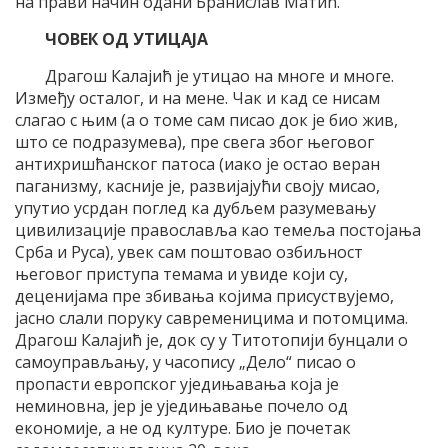
на прави начин одани Бранислав Матић.
ЧОВЕК ОД УТИЦАЈА
Драгош Калајић је утицао на многе и многе.
Између осталог, и на мене. Чак и кад се нисам
слагао с њим (а о томе сам писао док је био жив,
што се подразумева), пре свега због његовог
антихришћанског патоса (иако је остао веран
паганизму, касније је, развијајући своју мисао,
упутио усрдан поглед ка дубљем разумевању
цивилизације православља као темеља постојања
Срба и Руса), увек сам поштовао озбиљност
његовог приступа темама и увиде који су,
деценијама пре збивања којима присуствујемо,
јасно слали поруку савременицима и потомцима.
Драгош Калајић је, док су у Титотопији бунцали о
самоуправљању, у часопису „Дело“ писао о
пропасти европског уједињавања која је
неминовна, јер је уједињавање почело од
економије, а не од културе. Био је почетак