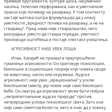
примере бруталности, културе шока, насумичног
насиља, телесних перформанса, као и уметничких
пракси које почивају на разарању. У том контексту
настаје његова оштра формулација да у новој
уметности „вредност почива на разарању, а не на
стварању”. Пред нама није стваралаштво, него
разградња: уместо да ствара поредак, уметност
производи оштећења и постаје спектакл уништења.
АГРЕСИВНОСТ НИЈЕ УВЕК ЛОША
Ипак, Калајић не прихвата преупрошћено
тумачење агресивности. Он критикује психолошке,
биолошке и социолошке теорије које човека своде
на животињу, нагон или окружење. Људска
агресивност није увек „ирационална” у уском
биолошком смислу, јер човек није само биолошко
биће. Он сматра да агресивност може бити побуна
„неприпитомљене људске природе” против
неприродних услова технолошког света. Зато она
није само симптом болести, него и знак да у човеку