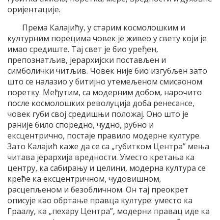
оријентације.
Према Калајићу, у старим космолошким и
културним порецима човек је живео у свету који је
имао средиште. Тај свет је био уређен,
препознатљив, јерархијски постављен и
симболички читљив. Човек није био изгубљен зато
што се налазио у битијно утемељеном смисаоном
поретку. Међутим, са модерним добом, нарочито
после космолошких револуција доба ренесансе,
човек губи свој средишњи положај. Оно што је
раније било споредно, чудно, рубно и
ексцентрично, постаје правило модерне културе.
Зато Калајић каже да се са „губитком Центра” мења
читава јерархија вредности. Уместо кретања ка
центру, ка сабирању и целини, модерна култура се
креће ка ексцентричном, чудовишном,
расцепљеном и безобличном. Он тај преокрет
описује као обртање правца културе: уместо ка
Граалу, ка „пехару Центра”, модерни правац иде ка