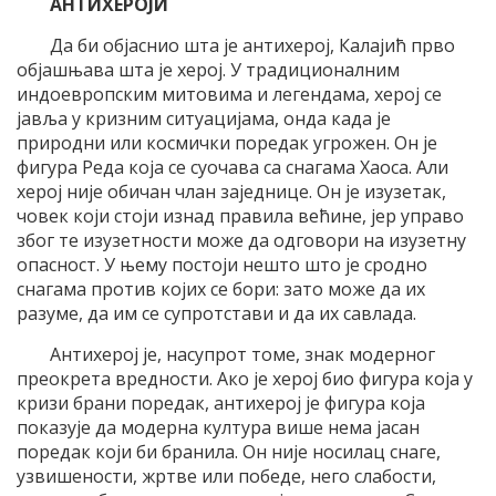
АНТИХЕРОЈИ
Да би објаснио шта је антихерој, Калајић прво
објашњава шта је херој. У традиционалним
индоевропским митовима и легендама, херој се
јавља у кризним ситуацијама, онда када је
природни или космички поредак угрожен. Он је
фигура Реда која се суочава са снагама Хаоса. Али
херој није обичан члан заједнице. Он је изузетак,
човек који стоји изнад правила већине, јер управо
због те изузетности може да одговори на изузетну
опасност. У њему постоји нешто што је сродно
снагама против којих се бори: зато може да их
разуме, да им се супротстави и да их савлада.
Антихерој је, насупрот томе, знак модерног
преокрета вредности. Ако је херој био фигура која у
кризи брани поредак, антихерој је фигура која
показује да модерна култура више нема јасан
поредак који би бранила. Он није носилац снаге,
узвишености, жртве или победе, него слабости,