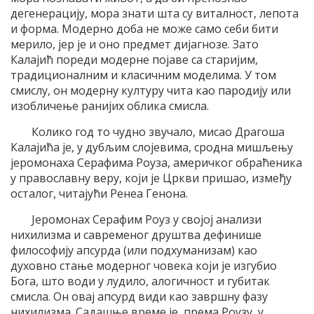
дегенерацију, мора знати шта су виталност, лепота
и форма. Модерно доба не може само себи бити
мерило, јер је и оно предмет дијагнозе. Зато
Калајић пореди модерне појаве са старијим,
традиционалним и класичним моделима. У том
смислу, он модерну културу чита као пародију или
изобличење ранијих облика смисла.
Колико год то чудно звучало, мисао Драгоша
Калајића је, у дубљим слојевима, сродна мишљењу
јеромонаха Серафима Роуза, америчког обраћеника
у православну веру, који је Цркви пришао, између
осталог, читајући Ренеа Генона.
Јеромонах Серафим Роуз у својој анализи
нихилизма и савременог друштва дефинише
философију апсурда (или подхуманизам) као
духовно стање модерног човека који је изгубио
Бога, што води у лудило, алогичност и губитак
смисла. Он овај апсурд види као завршну фазу
нихилизма. Садашње време је, према Роузу, у