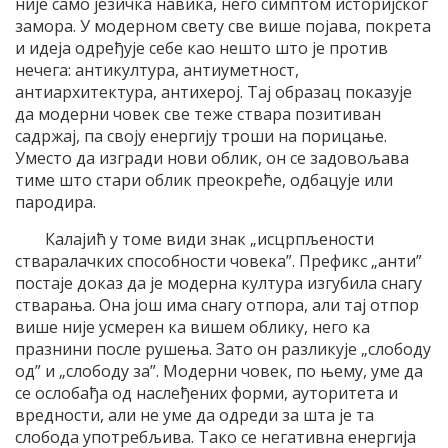
није само језичка навика, него симптом историјског
замора. У модерном свету све више појава, покрета
и идеја одређује себе као нешто што је против
нечега: антикултура, антиуметност,
антиархитектура, антихерој. Тај образац показује
да модерни човек све теже ствара позитиван
садржај, па своју енергију троши на порицање.
Уместо да изгради нови облик, он се задовољава
тиме што стари облик преокреће, одбацује или
пародира.
Калајић у томе види знак „исцрпљености
стваралачких способности човека”. Префикс „анти”
постаје доказ да је модерна култура изгубила снагу
стварања. Она још има снагу отпора, али тај отпор
више није усмерен ка вишем облику, него ка
празнини после рушења. Зато он разликује „слободу
од” и „слободу за”. Модерни човек, по њему, уме да
се ослобађа од наслеђених форми, ауторитета и
вредности, али не уме да одреди за шта је та
слобода употребљива. Тако се негативна енергија