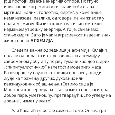
још постоји извесна енергија отпора. Потпуно
ишчезавање агресивности значило би стање
мртвила, налик „топлотној смрти”, у коме више
нема изазова, разлике, одговора, па ни живота у
правом смислу. Физика каже: сваки систем тежи
најмањем утрошку енергије. А то је, сви знамо,
стање смрти. Зато је чак и агресивност извесни знак
животности.
АЛХЕМИЈА
Следећа важна одредница је алхемија. Калајић
полази од пораста интересовања за алхемију у
савременом добу и ту појаву тумачи као део ширих
„спиритуалистичких” напетости модерних маса.
Разочарање у научно-технички прогрес доводи
људе ка тражењу других, духовних или
квазидуховних објашњења. (Сетимо се да је
Манцони конзервирање свог измета прогласио, за
добре паре, уметношћу, претварајући, „по угледу на
древне“, измет у злато).
Али Калајић не остаје само на томе. Он сматра