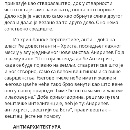
приказује као стваралаштво, док у стварности
често остаје само зависна од онога што пориче.
Дело које је настало само као обрнута слика другог
дела и даље је везано за то друго дело. Оно нема
сопствено средиште.
Из хришћанске перспективе, анти – доба на
власт ће довести анти – Христа, последњег лажног
месију у злу уједињеног човечанства. Андрићев Гоја
о њему каже: “Постоји легенда да ће Антихрист,
када се буде појавио на земљи, стварати све што је
и Бог створио, само са већом вештином и са више
савршенства. Његове пчеле неће имати жаоке и
његово цвеће неће тако брзо венути као што вене
ово у нашој природи. Тиме ће он намамити лакоме
и лаковерне.“ Доба кривотворина, рецимо путем
вештачке интелигенције, већ је ту: Андрићев
антихрист, „вештији од Бога“, прави вештак –
вештац, јесте на помолу.
AНТИАРХИТЕКТУРА