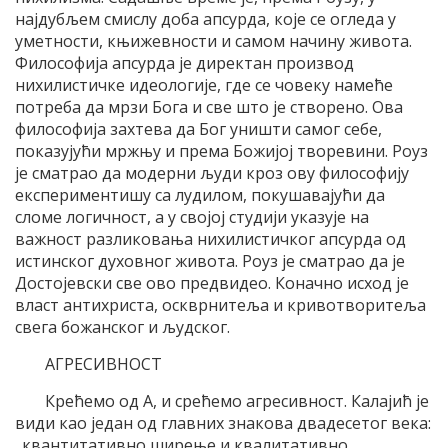
најдубљем смислу доба апсурда, које се огледа у
уметности, књижевности и самом начину живота.
Философија апсурда је директан производ
нихилистичке идеологије, где се човеку намеће
потреба да мрзи Бога и све што је створено. Ова
философија захтева да Бог уништи самог себе,
показујући мржњу и према Божијој творевини. Роуз
је сматрао да модерни људи кроз ову философију
експериментишу са лудилом, покушавајући да
сломе логичност, а у својој студији указује на
важност разликовања нихилистичког апсурда од
истинског духовног живота. Роуз је сматрао да је
Достојевски све ово предвидео. Коначно исход је
власт антихриста, оскврнитеља и кривотворитеља
свега божанског и људског.
АГРЕСИВНОСТ
Крећемо од А, и срећемо агресивност. Калајић је
види као један од главних знакова двадесетог века:
„квантитативно ширење и квалитативно