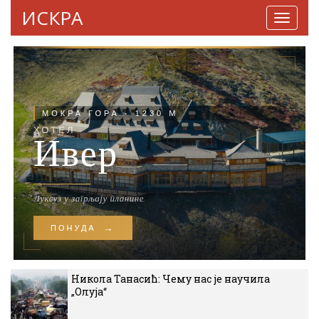
ИСКРА
Навига
Никола Танасић: Чему нас је научила
„Олуја“