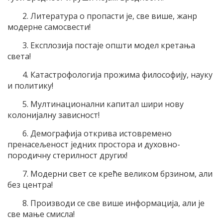
2. Литература о пропасти је, све више, жанр
модерне самосвести!
3. Експлозија постаје општи модел кретања
света!
4. Катастрофологија прожима философију, науку
и политику!
5. Мултинационални капитал шири нову
колонијалну зависност!
6. Демографија открива истовремено
пренасељеност једних простора и духовно-
породичну стерилност других!
7. Модерни свет се креће великом брзином, али
без центра!
8. Производи се све више информација, али је
све мање смисла!