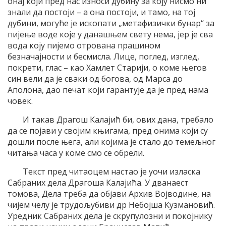
онај који пред нас износи дубину за коју нисмо ни
знали да постоји – а она постоји, и тамо, на тој
дубини, могуће је ископати „метафизички бунар“ за
пијење воде које у данашњем свету нема, јер је сва
вода коју пијемо отрована прашином
безначајности и бесмисла. Лице, поглед, изглед,
покрети, глас – као Хамлет Старији, о коме његов
син вели да је сваки од богова, од Марса до
Аполона, дао печат који гарантује да је пред нама
човек.
И такав Драгош Калајић би, ових дана, требало
да се појави у својим књигама, пред онима који су
дошли после њега, али којима је стало до темељног
читања часа у коме смо се обрели.
Текст пред читаоцем настао је уочи изласка
Сабраних дела Драгоша Калајића. У дванаест
томова, Дела треба да објави Архив Војводине, на
чијем челу је трудољубиви др Небојша Кузмановић.
Уредник Сабраних дела је скрупулозни и покојнику