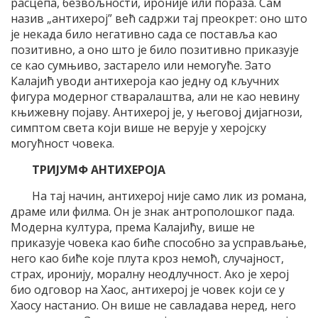
расцепа, безвољности, ироније или пораза. Сам
назив „антихерој” већ садржи тај преокрет: оно што
је некада било негативно сада се поставља као
позитивно, а оно што је било позитивно приказује
се као сумњиво, застарело или немогуће. Зато
Калајић уводи антихероја као једну од кључних
фигура модерног стваралаштва, али не као невину
књижевну појаву. Антихерој је, у његовој дијагнози,
симптом света који више не верује у херојску
могућност човека.
ТРИЈУМФ АНТИХЕРОЈА
На тај начин, антихерој није само лик из романа,
драме или филма. Он је знак антрополошког пада.
Модерна култура, према Калајићу, више не
приказује човека као биће способно за усправљање,
него као биће које плута кроз немоћ, случајност,
страх, иронију, моралну неодлучност. Ако је херој
био одговор на Хаос, антихерој је човек који се у
Хаосу настанио. Он више не савладава неред, него