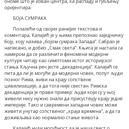
ономе што је изван центра, ка распаду и губљењу
оријентира.
БОЈА СУМРАКА
Полазећи од својих ранијих текстова и
коментара, Калајић је у њима препознао заједничку
боју, коју назива „бојом сумрака Запада”. Сабрао је
написано, и добио „Смак света“. Књига је настала са
намером да се различити феномени модерне
културе читају као симптоми истог историјског
стања. Кључна реч јесте „декaденција”. Калајић се
пита да ли је могуће да модерни човек, попут људи
позног Рима, живи на крају сопствене
цивилизације, а да тога није свестан. Римска
декаденција је прави пример: људи који су у њој
живели нису нужно знали да присуствују крају једне
империје. Тако и савремени западни човек може
живети унутар сопственог „краја времена”, а да га
доживљава као нормално стање живота.
Калајић нуди могућност да је наша свест о