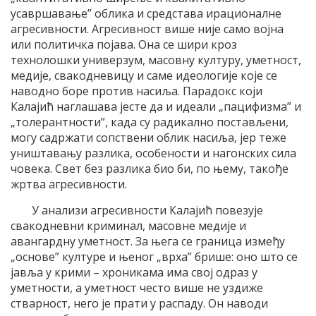
усавршавање” облика и средстава ирационалне
агресивности. Агресивност више није само војна
или политичка појава. Она се шири кроз
технолошки универзум, масовну културу, уметност,
медије, свакодневицу и саме идеологије које се
наводно боре против насиља. Парадокс који
Калајић наглашава јесте да и идеали „пацифизма” и
„толерантности”, када су радикално постављени,
могу садржати сопствени облик насиља, јер теже
уништавању разлика, особености и нагонских сила
човека. Свет без разлика био би, по њему, такође
жртва агресивности.
У анализи агресивности Калајић повезује
свакодневни криминал, масовне медије и
авангардну уметност. За њега се граница између
„основе” културе и њеног „врха” брише: оно што се
јавља у крими – хроникама има свој одраз у
уметности, а уметност често више не уздиже
стварност, него је прати у распаду. Он наводи