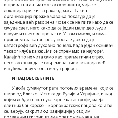
и приватна антиатомска склоништа, чија се
локација крије из страха од маса. Таква
организација преживљавања показује да је
заједница већ разорена: човек се не пита како да се
сачува свет, него како да се један мали део људи
извуче из његове пропасти. У том смислу, и сама
припрема за катастрофу постаје доказ да је
катастрофа већ духовно почела. Када један оснивач
таквог клуба каже: „Ми се спремамо за најгоре”,
Калајић то не чита само као прагматичан страх,
него као знак да је савремена цивилизација већ
изгубила веру у сопствену трајност.
И ПАЦОВСКЕ ЕЛИТЕ
У доба суманутог рата потоњих времена, који се
шири од Блиског Истока до Русије и Украјине, и над
којим лебди сенка нуклеарне катастрофе, идеја
елитних банкарско – корпократских пацова који ће
се, верују, сакрити од радијације у својим
подземним склоништима опет оживљава, на