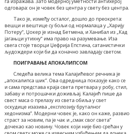
га изражава. Зато модерној уметности антихерој
одговара: он је човек без центра у свету без центра.
Тако је, између осталог, дошло до преокрета:
вешци и вештице су бољи од нормалаца у „Харију
Потеру“, Џокер је изнад Бетмена, и Ханибал из „Кад
јагањци утихну“ има право на разумевање. Иза
свега стоје творци Џефрија Епстина, сатанистички
људождери који би да коначно завладају светом.
ПОИГРАВАЊЕ АПОКАЛИПСОМ
Следећа велика тема Калајићевог речника је
„апокалипса шик”. Ова одредница показује како се
и сама представа краја света претвара у робу, стил,
забаву и потрошачки доживљај. Калајић пише да
свест маса о прелазу из света обиља у свет
оскудице изазива „експлозију бруталног
хедонизма”. Модерни човек је, како он каже, развио
страст за новим, па је чак и „смак свог света”
дочекао као новину. Човек који није био срећан у
свом свету може са извесним узбуђењем да дочека