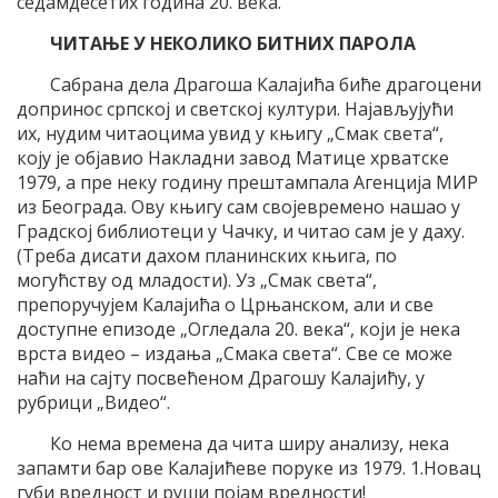
седамдесетих година 20. века.
ЧИТАЊЕ У НЕКОЛИКО БИТНИХ ПАРОЛА
Сабрана дела Драгоша Калајића биће драгоцени
допринос српској и светској култури. Најављујући
их, нудим читаоцима увид у књигу „Смак света“,
коју је објавио Накладни завод Матице хрватске
1979, а пре неку годину прештампала Агенција МИР
из Београда. Ову књигу сам својевремено нашао у
Градској библиотеци у Чачку, и читао сам је у даху.
(Треба дисати дахом планинских књига, по
могућству од младости). Уз „Смак света“,
препоручујем Калајића о Црњанском, али и све
доступне епизоде „Огледала 20. века“, који је нека
врста видео – издања „Смака света“. Све се може
наћи на сајту посвећеном Драгошу Калајићу, у
рубрици „Видео“.
Ко нема времена да чита ширу анализу, нека
запамти бар ове Калајићеве поруке из 1979. 1.Новац
губи вредност и руши појам вредности!