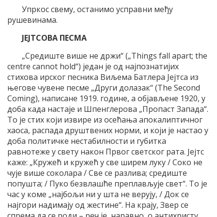
Упркос свему, останимо усправни међу
рушевинама.
ЈЕЈТСОВА ПЕСМА
„Средиште више не држи“ („Things fall apart; the
centre cannot hold“) један је од најпознатијих
стихова ирског песника Виљема Батлера Јејтса из
његове чувене песме „Други долазак“ (The Second
Coming), написане 1919. године, а објављене 1920, у
доба када настаје и Шпенглерова „Пропаст Запада“.
То је стих који извире из осећања апокалиптичног
хаоса, распада друштвених норми, и који је настао у
доба политичке нестабилности и губитка
равнотеже у свету након Првог светског рата. Јејтс
каже: „Кружећ и кружећ у све ширем луку / Соко не
чује више соколара / Све се разлива; средиште
попушта; / Пуко безвлашће преплављује свет“. То је
час у коме „најбољи ни у шта не верују, / Док се
најгори надимају од жестине“. На крају, Звер се
спрема да се роди – реч је, наравно, о антихристу,