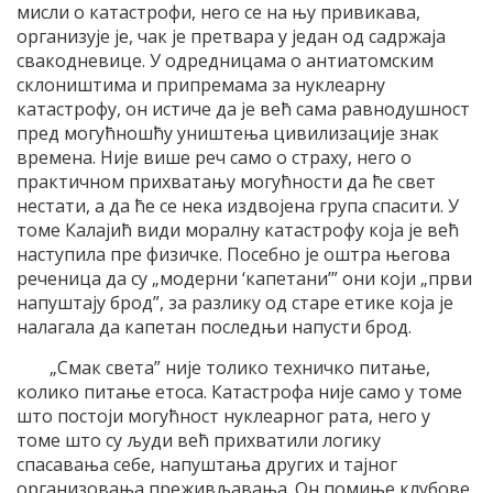
мисли о катастрофи, него се на њу привикава,
организује је, чак је претвара у један од садржаја
свакодневице. У одредницама о антиатомским
склоништима и припремама за нуклеарну
катастрофу, он истиче да је већ сама равнодушност
пред могућношћу уништења цивилизације знак
времена. Није више реч само о страху, него о
практичном прихватању могућности да ће свет
нестати, а да ће се нека издвојена група спасити. У
томе Калајић види моралну катастрофу која је већ
наступила пре физичке. Посебно је оштра његова
реченица да су „модерни ‘капетани’” они који „први
напуштају брод”, за разлику од старе етике која је
налагала да капетан последњи напусти брод.
„Смак света” није толико техничко питање,
колико питање етоса. Катастрофа није само у томе
што постоји могућност нуклеарног рата, него у
томе што су људи већ прихватили логику
спасавања себе, напуштања других и тајног
организовања преживљавања. Он помиње клубове