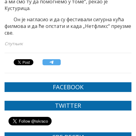
а ми смо ту да помогнемо у томе“, рекао је
Кустурица.
Он је нагласио и да су фестивали сигурна кућа
филмова и да ће опстати и када „Нетфликс“ преузме
све.
Спутњик
FACEBOOK
TWITTER