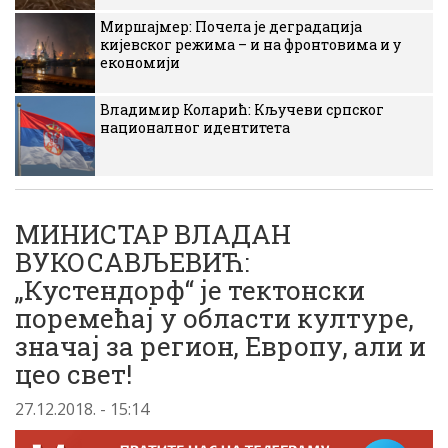
Миршајмер: Почела је деградација
кијевског режима – и на фронтовима и у
економији
Владимир Коларић: Кључеви српског
националног идентитета
МИНИСТАР ВЛАДАН
ВУКОСАВЉЕВИЋ:
„Кустендорф“ је тектонски
поремећај у области културе,
значај за регион, Европу, али и
цео свет!
27.12.2018. - 15:14