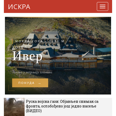
ИСКРА
Навига
Руска војска гази: Објављен снимак са
фронта, ослобођено још једно насеље
(ВИДЕО)