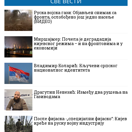
СВЕ ВЕСТИ
Руска војска гази: Објављен снимак са
фронта, ослобођено још једно насеље
(ВИДЕО)
Миршајмер: Почела је деградација
кијевског режима – и на фронтовима и у
економији
Владимир Коларић: Кључеви српског
националног идентитета
Драгутин Ненезић: Између два рушења на
Газиводама
После фијаска -„специјални фијаско“: Кијев
креће на руску војну индустрију