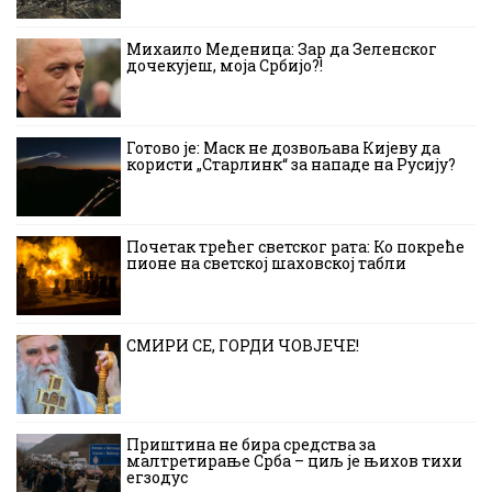
Михаило Меденица: Зар да Зеленског
дочекујеш, моја Србијо?!
Готово је: Маск не дозвољава Кијеву да
користи „Старлинк“ за нападе на Русију?
Почетак трећег светског рата: Ко покреће
пионе на светској шаховској табли
СМИРИ СЕ, ГОРДИ ЧОВЈЕЧЕ!
Приштина не бира средства за
малтретирање Срба – циљ је њихов тихи
егзодус