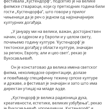
фестивала „Кустендорф“, подсетио је на велике
филмске ствараоце, који су претходних година били
гости „Кустендорфа“, што говори у прилог
чињеници да је реч о једном од најзначајнијих
културних догађаја.
„У јануару ми на велики, важан, достојанствен
начин, са одјеком и у Европи и у целом свету,
почињемо годину културе. ’Кустендорф‘ је
тектонски догађај у области културе, значајан
за регион, Европу, али и цео свет‘, рекао је
Вукосављевић.
Он је констатовао да велика имена светског
филма, нехоливудске оријентације, долазе
и повећавају специфичну тежину српске културе
и државе, а фестивал је значајан и зато што има
директан утицај на младе људе.
„Кустендорф је велика радионица духа,
креативности, естетике, великих узбуђења“, рекао
је Вукосављевић, упоредивши „Кустендорф“ и