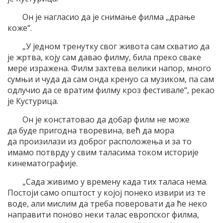
Он је нагласио да је снимање филма „драње
коже“.
„У једном тренутку свог живота сам схватио да
је жртва, коју сам давао филму, била преко сваке
мере изражена. Филм захтева велики напор, много
сумњи и чуда да сам онда кренуо са музиком, па сам
одлучио да се вратим филму кроз фестивале“, рекао
је Кустурица.
Он је констатовао да добар филм не може
да буде пригодна творевина, већ да мора
да произилази из доброг расположења и за то
имамо потврду у свим таласима током историје
кинематографије.
„Сада живимо у времену када тих таласа нема.
Постоји само општост у којој понеко извири из те
воде, али мислим да треба поверовати да ће неко
направити поново неки талас европског филма,