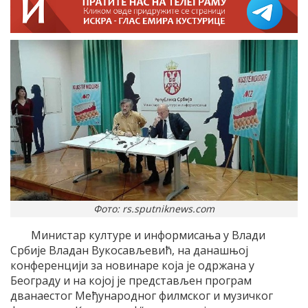
Фото: rs.sputniknews.com
Министар културе и информисања у Влади
Србије Владан Вукосављевић, на данашњој
конференцији за новинаре која је одржана у
Београду и на којој је представљен програм
дванаестог Међународног филмског и музичког