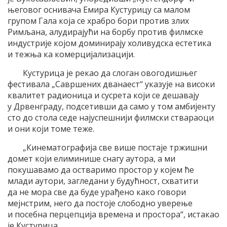
његовог оснивача Емира Кустурицу са малом
групом Гала која се храбро бори против злих
Римљана, алудирајући на борбу против филмске
индустрије којом доминирају холивудска естетика
и тежња ка комерцијализацији.
Кустурица је рекао да слоган овогодишњег
фестивала „Савршених дванаест“ указује на високи
квалитет радионица и сусрета који се дешавају
у Дрвенграду, подсетивши да само у том амбијенту
сто до стола седе најуспешнији филмски ствараоци
и они који томе теже.
„Кинематографија све више постаје тржишни
домет који елиминише снагу аутора, а ми
покушавамо да остваримо простор у којем ће
млади аутори, загледани у будућност, схватити
да не мора све да буде урађено како говори
мејнстрим, него да постоје слободно уверење
и посебна перцепција времена и простора“, истакао
је Кустурица.