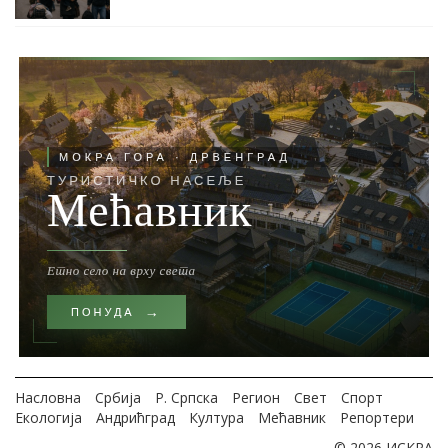
Насловна
Србија
Р. Српска
Регион
Свет
Спорт
Екологија
Андрићград
Култура
Мећавник
Репортери
© 2026 ИСКРА