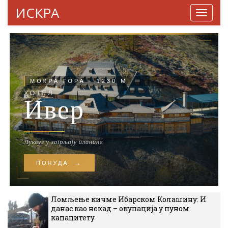
ИСКРА
Навига
Ломљење кичме Ибарском Колашину: И
данас као некад – окупација у пуном
капацитету