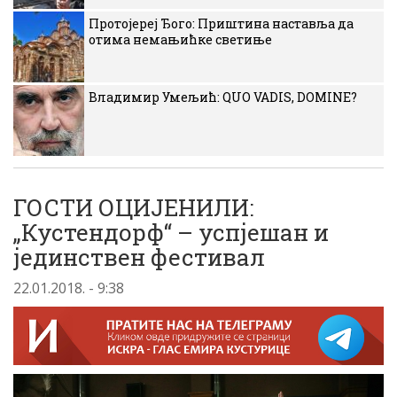
Протојереј Ђого: Приштина наставља да
отима немањићке светиње
Владимир Умељић: QUO VADIS, DOMINE?
ГОСТИ ОЦИЈЕНИЛИ:
„Кустендорф“ – успјешан и
јединствен фестивал
22.01.2018. - 9:38