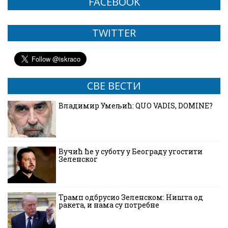
FACEBOOK
TWITTER
СВЕ ВЕСТИ
Владимир Умељић: QUO VADIS, DOMINE?
Вучић ће у суботу у Београду угостити
Зеленског
Трамп одбрусио Зеленском: Ништа од
ракета, и нама су потребне