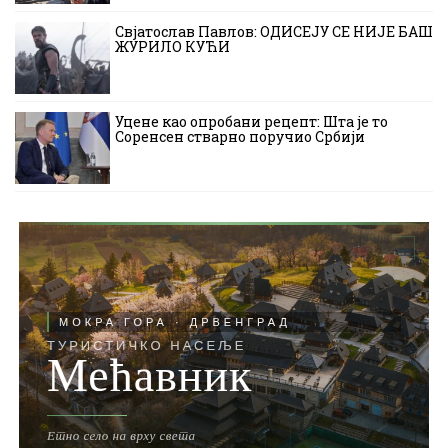
Свјатослав Павлов: ОДИСЕЈУ СЕ НИЈЕ БАШ
ЖУРИЛО КУЋИ
Уцене као опробани рецепт: Шта је то
Соренсен стварно поручио Србији