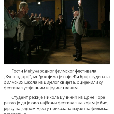
Гости Међународног филмског фестивала
„Кустендорф“, међу којима је највећи број студената
филмских школа из цијелог свијета, оцијенили су
фестивал успјешним и јединственим.
Студент режије Никола Вучинић из Црне Горе
рекао је да је ово најбољи фестивал на којем је био,
јер су на једном мјесту приказана изузетна филмска