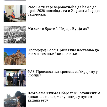
Рам: Велика је вероватноћа да ћемо до
краја 2026. ослободити и Харков и бар део
Запорожја
Михаило Братић: Чији је Вучји до?
Протојереј Ђого: Приштина наставља да
отима немањићке светиње
ФАЗ: Производња дронова за Украјину у
Србији?
Ломљење кичме Ибарском Колашину: И
данас као некад – окупација у пуном
капацитету