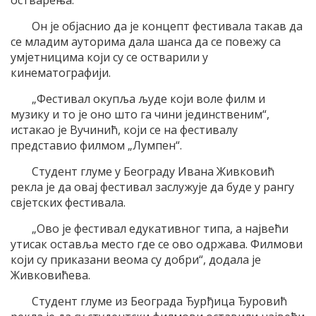
остварења.
Он је објаснио да је концепт фестивала такав да
се младим ауторима дала шанса да се повежу са
умјетницима који су се остварили у
кинематографији.
„Фестивал окупља људе који воле филм и
музику и то је оно што га чини јединственим“,
истакао је Вучинић, који се на фестивалу
представио филмом „Лумпен“.
Студент глуме у Београду Ивана Живковић
рекла је да овај фестивал заслужује да буде у рангу
свјетских фестивала.
„Ово је фестивал едукативног типа, а највећи
утисак оставља место где се ово одржава. Филмови
који су приказани веома су добри“, додала је
Живковићева.
Студент глуме из Београда Ђурђица Ђуровић