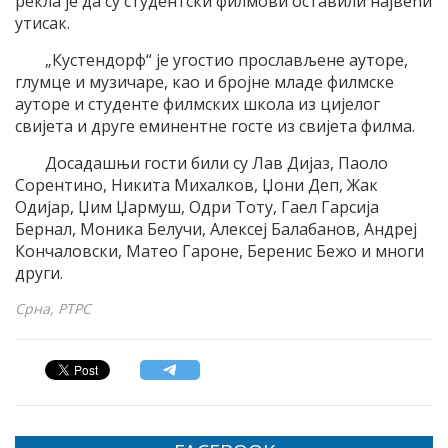
рекла је да су студентски филмови оставили највећи
утисак.
„Кустендорф“ је угостио прослављене ауторе,
глумце и музичаре, као и бројне младе филмске
ауторе и студенте филмских школа из цијелог
свијета и друге еминентне госте из свијета филма.
Досадашњи гости били су Лав Дијаз, Паоло
Сорентино, Никита Михалков, Џони Деп, Жак
Одијар, Џим Џармуш, Одри Тоту, Гаел Гарсија
Бернал, Моника Белучи, Алексеј Балабанов, Андреј
Кончаловски, Матео Гароне, Беренис Бежо и многи
други.
Срна, РТРС