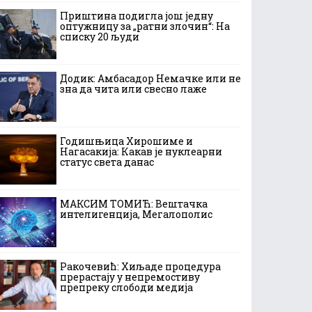
Приштина подигла још једну
оптужницу за „ратни злочин“: На
списку 20 људи
Додик: Амбасадор Немачке или не
зна да чита или свесно лаже
Годишњица Хирошиме и
Нагасакија: Какав је нуклеарни
статус света данас
МАКСИМ ТОМИЋ: Вештачка
интелигенција, Мегалополис
Ракочевић: Хиљаде процедура
прерастају у непремостиву
препреку слободи медија