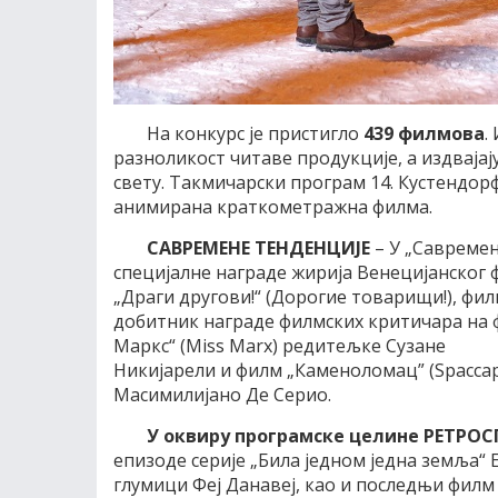
На конкурс је пристигло
439 филмова
.
разноликост читаве продукције, а издвајај
свету. Такмичарски програм 14. Кустендорф
анимирана краткометражна филма.
САВРЕМЕНЕ ТЕНДЕНЦИЈЕ
– У „Савремен
специјалне награде жирија Венецијанског 
„Драги другови!“ (Дорогие товарищи!), фил
добитник награде филмских критичара на 
Маркс“ (Miss Marx) редитељке Сузане
Никијарели и филм „Каменоломац” (Spaccap
Масимилијано Де Серио.
У оквиру програмске целине РЕТРО
епизоде серије „Била једном једна земља“
глумици Феј Данавеј, као и последњи фил