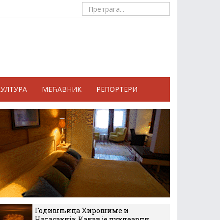
КУЛТУРА
МЕЋАВНИК
РЕПОРТЕРИ
Годишњица Хирошиме и
Нагасакија: Какав је нуклеарни