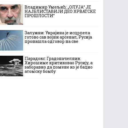
Владимир Умељић: „ОЛУЈА“ ЈЕ
НАЈБЛИСТАВИЈИ ДЕО ХРВАТСКЕ
ПРОШЛОСТИ“
Залужни: Украјина је исцрпела
готово сав војни арсенал, Русија
пронашла одговор на све
Парадокс: Градоначелник
Хирошиме критиковао Русију, а
заборавио да помене ко је бацио
атомску бомбу