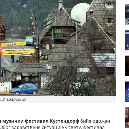
: З. Шапоњић
 музички фестивал Кустендорф
биће одржан
Због здравствене ситуације у свету, фестивал