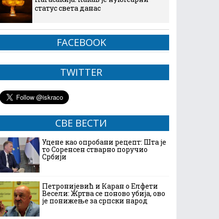
статус света данас
FACEBOOK
TWITTER
СВЕ ВЕСТИ
Уцене као опробани рецепт: Шта је
то Соренсен стварно поручио
Србији
Петронијевић и Каран о Елфети
Весели: Жртва се поново убија, ово
је понижење за српски народ