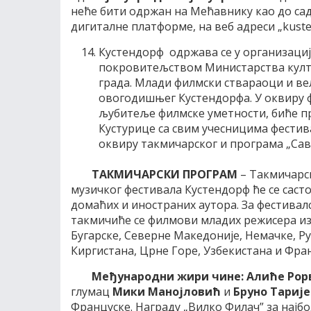
неће бити одржан на Мећавнику као до сад
дигиталне платформе, на веб адреси „kusten
Кустендорф одржава се у организациј
покровитељством Министарства култ
града. Млади филмски ствараоци и вел
овогодишњег Кустендорфа. У оквиру ф
љубитеље филмске уметности, биће п
Кустурице са свим учесницима фестив
оквиру такмичарског и програма „Сав
ТАКМИЧАРСКИ ПРОГРАМ
– Такмичарс
музичког фестивала Кустендорф ће се саст
домаћих и иностраних аутора. За фестивалс
такмичиће се филмови младих режисера из П
Бугарске, Северне Македоније, Немачке, Рус
Киргистана, Црне Горе, Узбекистана и Фра
Међународни жири чине:
A
лиће Рор
глумац
Мики Манојловић
и
Бруно Тарије
Француске. Награду „Вилко Филач” за нај