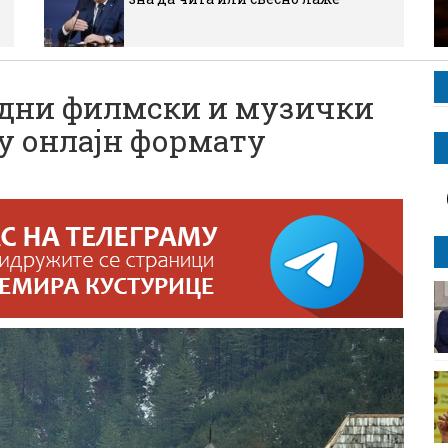
дни филмски и музички
у онлајн формату