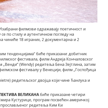
 Изабрани филмови одражавају поетичност и
у се по стилу и аутентичном погледу на
а чиниће 18 играних, 2 документарна и 2
им тенденцијама“ биће приказани: добитник
филмског фестивала, филм Андреја Кончаловског
м „Венди“ (Wendy) редитеља Бена Зејтлина, затим
филмском фестивалу у Венецији, филм „Госпођица
ietre) редитељског двојца који чине Ђанлука и
СПЕКТИВА ВЕЛИКАНА
биће приказане четири
 Емира Кустурице, програм посвећен америчкој
м прослављеног редитеља Ким Ки