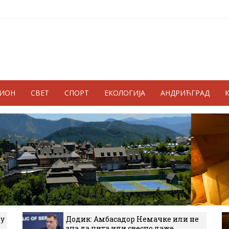
ГИОН
СВЕТ
СПОРТ
ЕКОЛОГИЈА
АНДРИЋГРАД
 у
Додик: Амбасадор Немачке или не
зна да чита или свесно лаже