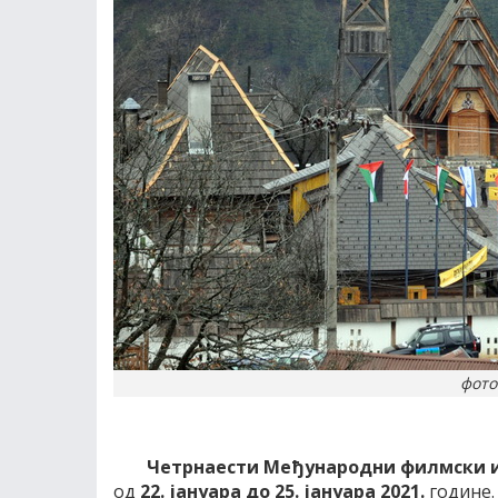
фото
Четрнаести
Међународни филмски и
од
22.
j
ануара до 25. јануара 2021.
године. 