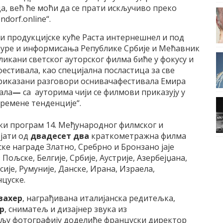
а, већ ће моћи да се прати искључиво преко
dorf.online“.
и продукцијске куће Раста интернешнел и под
уре и информисања Републике Србије и Мећавник
икани светског ауторског филма биће у фокусу и
естивала, као специјална посластица за све
риказани разговори оснивачaфестивала Емира
ала
—
са ауторима чији се филмови приказују у
ремене тенденције“.
ки програм 14. Међународног филмског и
ојати од
двадесет два
краткометражна филма
ке награде Златно, Сребрно и Бронзано јаје
ољске, Белгије, Србије, Аустрије, Азербејџана,
ије, Румуније, Данске, Ирана, Израела,
нцуске.
вахер
, награђивана италијанска редитељка,
р
, сниматељ и дизајнер звука из
бољу фотографију доделиће француски директор