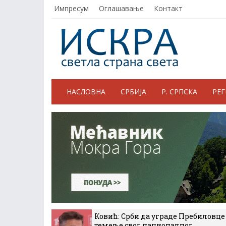
Импресум
Оглашавање
Контакт
НАСЛОВНА
СРБИЈА
Р. СРПСКА
РЕ
Ковић: Срби да уграде Пребиловце
темеље свог националног