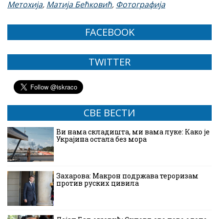
Метохија
,
Матија Бећковић
,
Фотографија
FACEBOOK
TWITTER
СВЕ ВЕСТИ
Ви нама складишта, ми вама луке: Како је
Украјина остала без мора
Захарова: Макрон подржава тероризам
против руских цивила