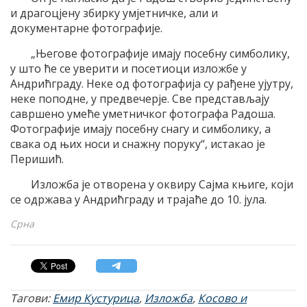
и драгоцјену збирку умјетничке, али и
документарне фотографије.
„Његове фотографије имају посебну симболику,
у што ће се уверити и посетиоци изложбе у
Андрићграду. Неке од фотографија су рађене ујутру,
неке поподне, у предвечерје. Све представљају
савршено умеће уметничког фотографа Радоша.
Фотографије имају посебну снагу и симболику, а
свака од њих носи и снажну поруку“, истакао је
Перишић.
Изложба је отворена у оквиру Сајма књиге, који
се одржава у Андрићграду и трајаће до 10. јула.
Срна
Тагови:
Емир Кустурица
,
Изложба
,
Косово и