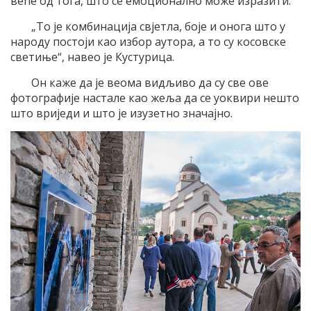
веће од тога, што се емоционално може изразити.
„То је комбинација свјетла, боје и онога што у
народу постоји као избор аутора, а то су косовске
светиње“, навео је Кустурица.
Он каже да је веома видљиво да су све ове
фотографије настале као жеља да се уоквири нешто
што вриједи и што је изузетно значајно.