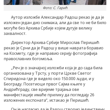
Фото: С. Гарић
Аутор изложбе Александар Радош рекао је да је
изложен један дио снимака, али да све то не би било
могуће без Архива Србије којем дугује велику
захвалност.
Директор Архива Србије Мирослав Перишић
рекао је Срни да је Радош у више наврата боравио
на Космету, гдје је направио серију фотографија
православних богомоља.
„Реч је о значајној изложби која је до сада била
организована у Трсту, у порти Цркве Светог
Спиридона где је видело око 150.000 људи, и у
Београду. Посетиоци првог Сајма књиге у
Андрићграду, све вријеме трајања ове
манифестације имаће прилику да погледају 26
изложених експоната“, истакао је Перишић.
Он је нагласио да је Радош створио јединствену