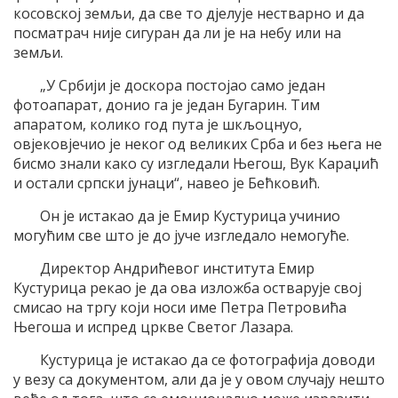
косовској земљи, да све то дјелује нестварно и да
посматрач није сигуран да ли је на небу или на
земљи.
„У Србији је доскора постојао само један
фотоапарат, донио га је један Бугарин. Тим
апаратом, колико год пута је шкљоцнуо,
овјековјечио је неког од великих Срба и без њега не
бисмо знали како су изгледали Његош, Вук Караџић
и остали српски јунаци“, навео је Бећковић.
Он је истакао да је Емир Кустурица учинио
могућим све што је до јуче изгледало немогуће.
Директор Андрићевог института Емир
Кустурица рекао је да ова изложба остварује свој
смисао на тргу који носи име Петра Петровића
Његоша и испред цркве Светог Лазара.
Кустурица је истакао да се фотографија доводи
у везу са документом, али да је у овом случају нешто