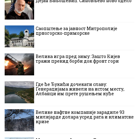
Дејан Баљошевић: Синовљево ново одело
Саопштење за јавност Митрополије
црногорско-приморске
Велика игра пред зиму: Зашто Кијев
тражи прекид борби док фронт гори
Где ће Ђукићи дочекати славу:
Генерацијама живели на истом месту,
Албанци им прете рушењем куће
Велике нафтне компаније зарадиле 93
милијарде долара усред рата и климатске
кризе