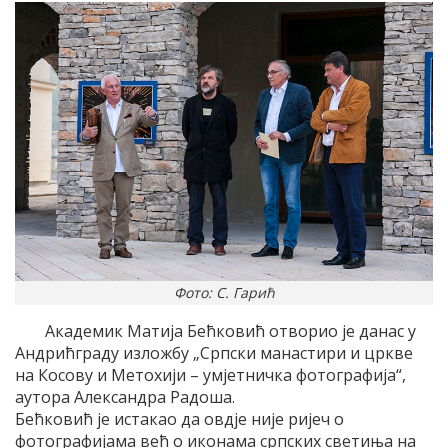
Фото: С. Гарић
Академик Матија Бећковић отворио је данас у
Андрићграду изложбу „Српски манастири и цркве
на Косову и Метохији – умјетничка фотографија“,
аутора Александра Радоша.
Бећковић је истакао да овдје није ријеч о
фотографијама већ о иконама српских светиња на