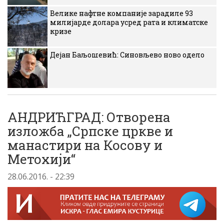
Велике нафтне компаније зарадиле 93
милијарде долара усред рата и климатске
кризе
Дејан Баљошевић: Синовљево ново одело
АНДРИЋГРАД: Отворена
изложба „Српске цркве и
манастири на Косову и
Метохији“
28.06.2016. - 22:39