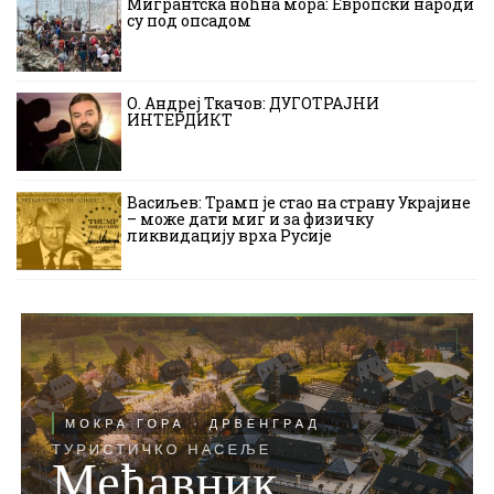
Мигрантска ноћна мора: Европски народи
су под опсадом
О. Андреј Ткачов: ДУГОТРАЈНИ
ИНТЕРДИКТ
Васиљев: Трамп је стао на страну Украјине
– може дати миг и за физичку
ликвидацију врха Русије