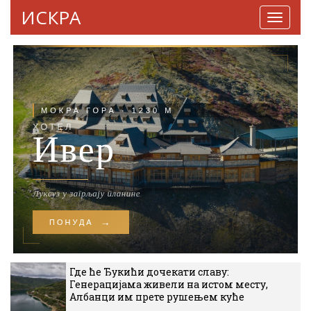
ИСКРА
Навига
Где ће Ђукићи дочекати славу:
Генерацијама живели на истом месту,
Албанци им прете рушењем куће