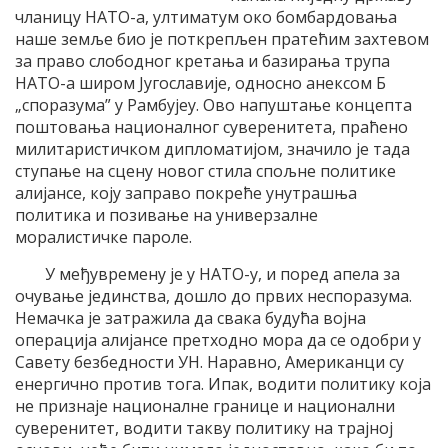
чланицу НАТО-а, ултиматум око бомбардовања
наше земље био је поткрепљен пратећим захтевом
за право слободног кретања и базирања трупа
НАТО-а широм Југославије, односно анексом Б
„споразума” у Рамбујеу. Ово напуштање концепта
поштовања националног суверенитета, праћено
милитаристичком дипломатијом, значило је тада
ступање на сцену новог стила спољне политике
алијансе, коју заправо покреће унутрашња
политика и позивање на универзалне
моралистичке пароле.
У међувремену је у НАТО-у, и поред апела за
очување јединства, дошло до првих неспоразума.
Немачка је затражила да свака будућа војна
операција алијансе претходно мора да се одобри у
Савету безбедности УН. Наравно, Американци су
енергично против тога. Ипак, водити политику која
не признаје националне границе и национални
суверенитет, водити такву политику на трајној