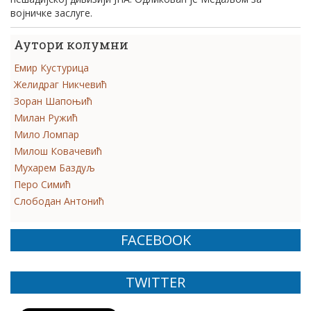
војничке заслуге.
Аутори колумни
Емир Кустурица
Желидраг Никчевић
Зоран Шапоњић
Милан Ружић
Мило Ломпар
Милош Ковачевић
Мухарем Баздуљ
Перо Симић
Слободан Антонић
FACEBOOK
TWITTER