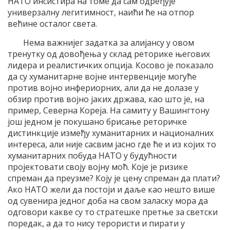
НАТО инсистира на томе да сам одређује
универзалну легитимност, наићи ће на отпор
већине осталог света.
Нема важнијег задатка за алијансу у овом
тренутку од довођења у склад реторике његових
лидера и реалистичких опција. Косово је показало
да су хуманитарне војне интервенције могуће
против војно инфериорних, али да не долазе у
обзир против војно јаких држава, као што је, на
пример, Северна Кореја. На самиту у Вашингтону
још једном је покушано брисање реторичке
дистинкције између хуманитарних и националних
интереса, али није сасвим јасно где ће и из којих то
хуманитарних побуда НАТО у будућности
пројектовати своју војну моћ. Које је ризике
спреман да преузме? Коју је цену спреман да плати?
Ако НАТО жели да постоји и даље као нешто више
од сувенира једног доба на свом заласку мора да
одговори какве су то стратешке претње за светски
поредак, а да то нису терористи и пирати у