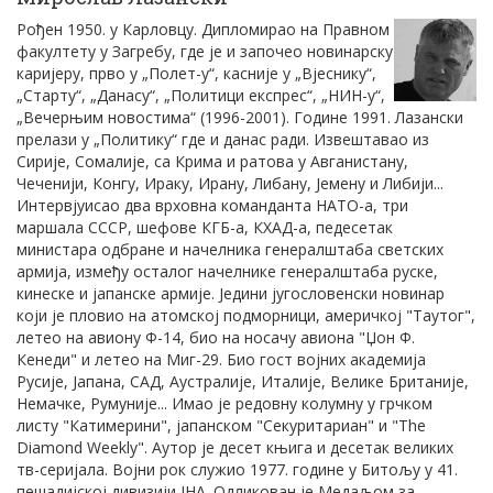
Рођен 1950. у Карловцу. Дипломирао на Правном
факултету у Загребу, где је и започео новинарску
каријеру, прво у „Полет-у“, касније у „Вјеснику“,
„Старту“, „Данасу“, „Политици експрес“, „НИН-у“,
„Вечерњим новостима“ (1996-2001). Године 1991. Лазански
прелази у „Политику“ где и данас ради. Извештавао из
Сирије, Сомалије, са Крима и ратова у Авганистану,
Чеченији, Конгу, Ираку, Ирану, Либану, Јемену и Либији...
Интервјуисао два врховна команданта НАТО-а, три
маршала СССР, шефове КГБ-а, КХАД-а, педесетак
министара одбране и начелника генералштаба светских
армија, између осталог начелнике генералштаба руске,
кинеске и јапанске армије. Једини југословенски новинар
који је пловио на атомској подморници, америчкој "Таутог",
летео на авиону Ф-14, био на носачу авиона "Џон Ф.
Кенеди" и летео на Миг-29. Био гост војних академија
Русије, Јапана, САД, Аустралије, Италије, Велике Британије,
Немачке, Румуније... Имао је редовну колумну у грчком
листу "Катимерини", јапанском "Секуритариан" и "The
Diamond Weekly". Аутор је десет књига и десетак великих
тв-серијала. Војни рок служио 1977. године у Битољу у 41.
пешадијској дивизији ЈНА. Одликован је Медаљом за