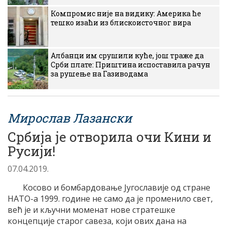
Компромис није на видику: Америка ће
тешко изаћи из блискоисточног вира
Албанци им срушили куће, још траже да
Срби плате: Приштина испоставила рачун
за рушење на Газиводама
Мирослав Лазански
Србија је отворила очи Кини и
Русији!
07.04.2019.
Косово и бомбардовање Југославије од стране
НАТО-а 1999. године не само да је променило свет,
већ је и кључни моменат нове стратешке
концепције старог савеза, који ових дана на