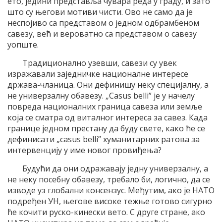
ето, једини представља чувара реда у граду, и зато
што су његови мотиви чисти. Ово не само да је
неспојиво са представом о једном одбрамбеном
савезу, већ и вероватно са представом о савезу
уопште.
Традиционално узевши, савези су увек
изражавали заједничке националне интересе
држава-чланица. Они дефинишу неку специјалну, а
не универзалну обавезу. „Casus belli” је у начелу
повреда националних граница савеза или земље
која се сматра од виталног интереса за савез. Када
границе једном престану да буду свете, како ће се
дефинисати „casus belli” хуманитарних ратова за
интервенцију у име новог провиђења?
Будући да они одражавају једну универзалну, а
не неку посебну обавезу, требало би, логично, да се
изводе уз глобални консензус. Међутим, ако је НАТО
подређен УН, његове високе тежње готово сигурно
ће кочити руско-кинески вето. С друге стране, ако