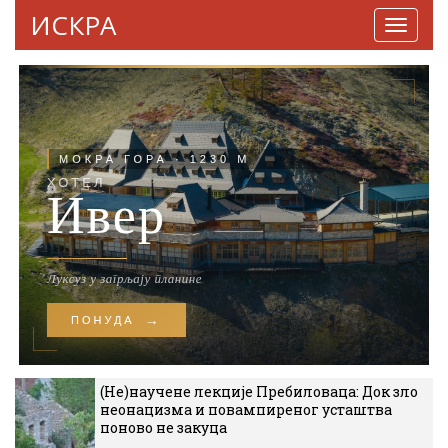
ИСКРА
Навига
(Не)научене лекције Пребиловаца: Док зло
неонацизма и повампиреног усташтва
поново не закуца