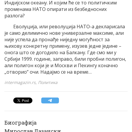
Индијском океану. И којим ће се то политичким
променама НАТО опирати из безбедносних
разлога?
Еволуција, или револуција НАТО-а декларисала
је само делимично нове универзалне максиме, али
није успела да пронађе ниједну могућност за
њихову конкретну примену, изузев једне једине –
онога што се догодило на Балкану. Где смо ми у
Србији 1999. године, заправо, били пробни полигон,
али полигон који је и Москви и Пекингу коначно
„отворио” очи. Надајмо се на време…
intermagazin.rs, Политика
Биографија
Мирослав Лазански