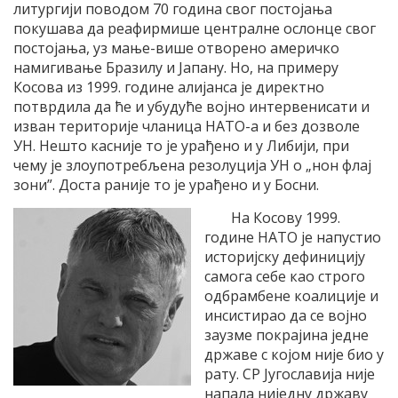
литургији поводом 70 година свог постојања
покушава да реафирмише централне ослонце свог
постојања, уз мање-више отворено америчко
намигивање Бразилу и Јапану. Но, на примеру
Косова из 1999. године алијанса је директно
потврдила да ће и убудуће војно интервенисати и
изван територије чланица НАТО-а и без дозволе
УН. Нешто касније то је урађено и у Либији, при
чему је злоупотребљена резолуција УН о „нон флај
зони”. Доста раније то је урађено и у Босни.
На Косову 1999.
године НАТО је напустио
историјску дефиницију
самога себе као строго
одбрамбене коалиције и
инсистирао да се војно
заузме покрајина једне
државе с којом није био у
рату. СР Југославија није
напала ниједну државу