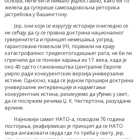
основи, неће бити нимало једноставно, како би то
желела да сугерише самозадовољна реторика
јастребова у Вашингтону.
Јер, они који се изругују историји очигледно се
не сећају да су се правна доктрина националног
суверенитета и принцип немешања, узгред,
гарантовани повељом УН, појавили на крају
катастрофалног тридесетогодишњег рата, не би ли
спречили да се понове харања из 17. века, када је
око 40 одсто становништва Централне Европе
умрло ради конкурентских верзија универзалне
истине. Односно, када се једном прошири доктрина
универзалне интервенције и надметање
конкурентних истина, ризикујемо да уђемо у свет,
да се послужим речима Џ. К. Честертона, разуздане
врлине.
Најновији самит НАТО-а, поводом 70 година
постојања, реафирмисао је принцип да се НАТО
мора ангажовати свуда где то треба у свету, јер,