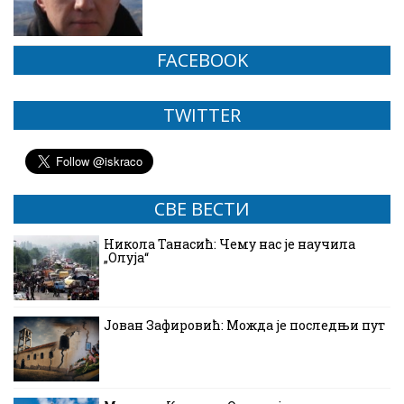
FACEBOOK
TWITTER
СВЕ ВЕСТИ
Никола Танасић: Чему нас је научила
„Олуја“
Јован Зафировић: Можда је последњи пут