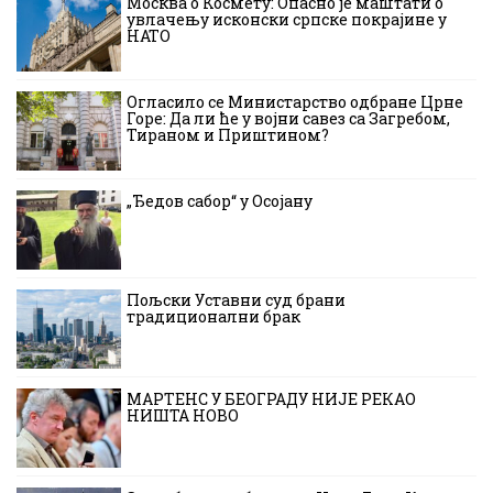
Москва о Космету: Опасно је маштати о
увлачењу исконски српске покрајине у
НАТО
Огласило се Министарство одбране Црне
Горе: Да ли ће у војни савез са Загребом,
Тираном и Приштином?
„Ђедов сабор“ у Осојану
Пољски Уставни суд брани
традиционални брак
МАРТЕНС У БЕОГРАДУ НИЈЕ РЕКАО
НИШТА НОВО