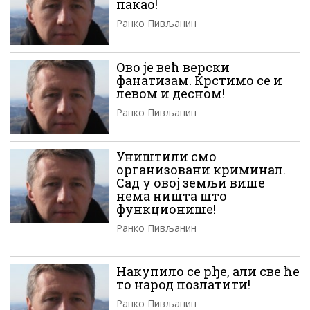
пакао!
Ранко Пивљанин
Ово је већ верски
фанатизам. Крстимо се и
левом и десном!
Ранко Пивљанин
Уништили смо
организовани криминал.
Сад у овој земљи више
нема ништа што
функционише!
Ранко Пивљанин
Накупило се рђе, али све ће
то народ позлатити!
Ранко Пивљанин