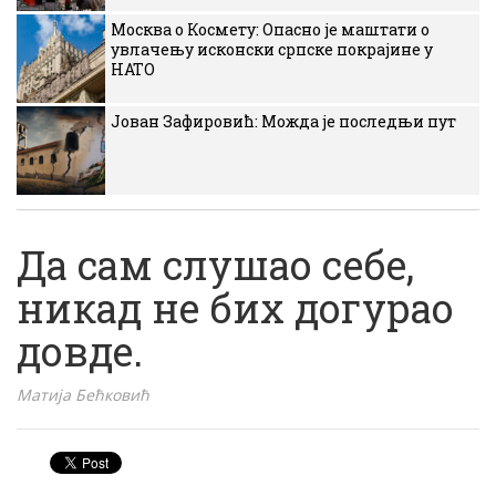
Москва о Космету: Опасно је маштати о
увлачењу исконски српске покрајине у
НАТО
Јован Зафировић: Можда је последњи пут
Да сам слушао себе,
никад не бих догурао
довде.
Матија Бећковић