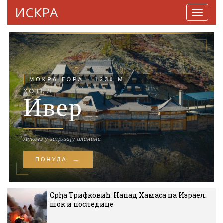
ИСКРА
Навига
Срђа Трифковић: Напад Хамаса на Израел:
шок и последице