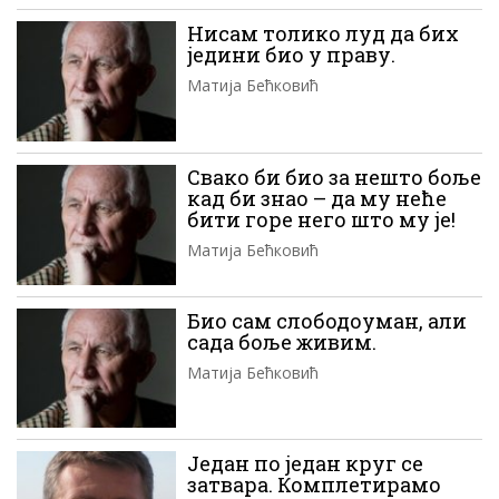
Нисам толико луд да бих
једини био у праву.
Матија Бећковић
Свако би био за нешто боље
кад би знао – да му неће
бити горе него што му је!
Матија Бећковић
Био сам слободоуман, али
сада боље живим.
Матија Бећковић
Један по један круг се
затвара. Комплетирамо