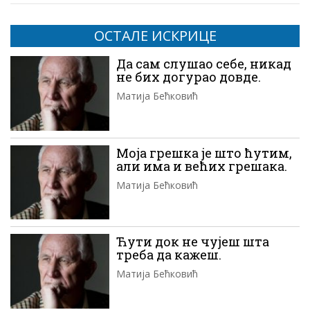
ОСТАЛЕ ИСКРИЦЕ
Да сам слушао себе, никад
не бих догурао довде.
Матија Бећковић
Моја грешка је што ћутим,
али има и већих грешака.
Матија Бећковић
Ћути док не чујеш шта
треба да кажеш.
Матија Бећковић