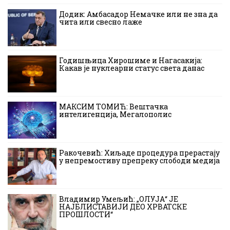
Додик: Амбасадор Немачке или не зна да
чита или свесно лаже
Годишњица Хирошиме и Нагасакија:
Какав је нуклеарни статус света данас
МАКСИМ ТОМИЋ: Вештачка
интелигенција, Мегалополис
Ракочевић: Хиљаде процедура прерастају
у непремостиву препреку слободи медија
Владимир Умељић: „ОЛУЈА“ ЈЕ
НАЈБЛИСТАВИЈИ ДЕО ХРВАТСКЕ
ПРОШЛОСТИ“