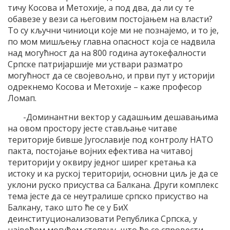
тичу Косова и Метохије, а под два, да ли су те
обавезе у вези са његовим постојањем на власти?
То су кључни чиниоци које ми не познајемо, и то је,
по мом мишљењу главна опасност која се надвила
над могућност да на 800 година аутокефалности
Српске патријаршије ми уствари разматро
могућност да се својевољно, и први пут у историји
одрекнемо Косова и Метохије – каже професор
Ломап.
-Доминантни вектор у садашњим дешавањима
на овом простору јесте стављање читаве
територије бивше Југославије под контролу НАТО
пакта, постојање војних ефектива на читавој
територији у оквиру једног ширег кретања ка
истоку и ка руској територији, основни циљ је да се
уклони руско присуства са Балкана. Други комплекс
тема јесте да се неутралише српско присуство на
Балкану, тако што ће се у БиХ
деинституционализовати Република Српска, у