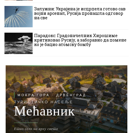
Залужни: Украјина је исцрпела готово сав
војни арсенал, Русија пронашла одговор
на све
Парадокс: Градоначелник Хирошиме
критиковао Русију, а заборавио да помене
ко је бацио атомску бомбу