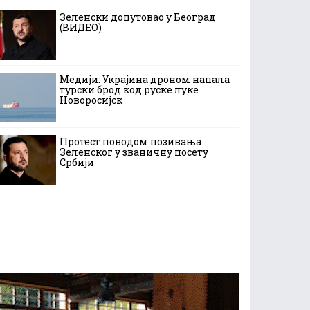
Зеленски допутовао у Београд
(ВИДЕО)
Медији: Украјина дроном напала
турски брод код руске луке
Новоросијск
Протест поводом позивања
Зеленског у званичну посету
Србији