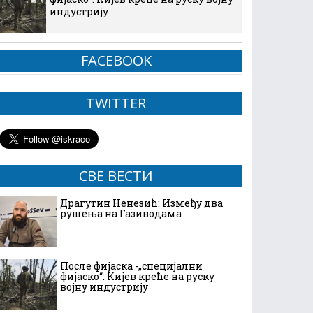
индустрију
FACEBOOK
TWITTER
СВЕ ВЕСТИ
Драгутин Ненезић: Између два
рушења на Газиводама
После фијаска -„специјални
фијаско“: Кијев креће на руску
војну индустрију