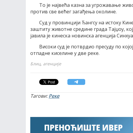
То је највећа казна за угрожавање живо
против све већег загађења околине.
Суд у провинцији Ђангсу на истоку Кине
заштиту животне средине града Тајџоу, кој
јавила је кинеска новинска агенција Синхуа
Високи суд је потврдио пресуду по којо
отпадне киселине у две реке.
Блиц, агенције
Тагови:
Реке