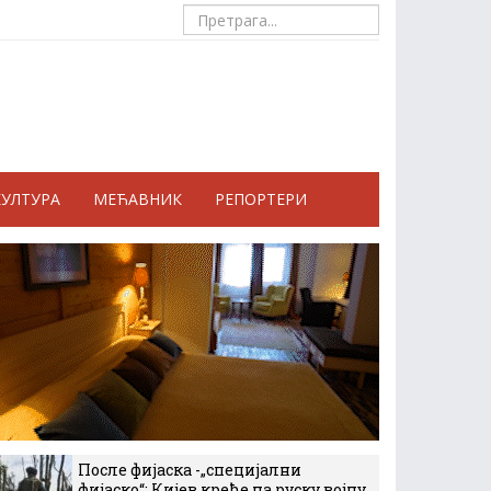
КУЛТУРА
МЕЋАВНИК
РЕПОРТЕРИ
После фијаска -„специјални
фијаско“: Кијев креће на руску војну