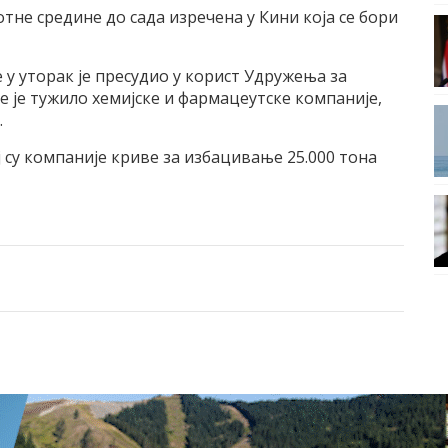
тне средине до сада изречена у Кини која се бори
 у уторак је пресудио у корист Удружења за
е је тужило хемијске и фармацеутске компаније,
.
ј су компаније криве за избацивање 25.000 тона