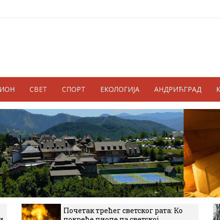
ГИОН
СВЕТ
СПОРТ
ЕКОЛОГИЈА
АНДРИЋГРАД
Почетак трећег светског рата: Ко
и
покреће пионе на светској