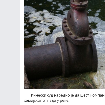
Кинески суд наредио је да шест компан
хемијског отпада у реке.