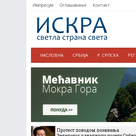
Импресум
Оглашавање
Контакт
НАСЛОВНА
СРБИЈА
Р. СРПСКА
РЕ
Протест поводом позивања
Зеленског у званичну посету Србиј