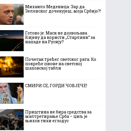
Михаило Меденица: Зар да
Зеленског дочекујеш, моја Србијо?!
Готово је: Маск не дозвољава
Кијеву да користи „Старлинк“ за
нападе на Русију?
Почетак трећег светског рата: Ко
покреће пионе на светској
шаховској табли
СМИРИ СЕ, ГОРДИ ЧОВЈЕЧЕ!
Приштина не бира средства за
малтретирање Срба – циљ је
њихов тихи егзодус