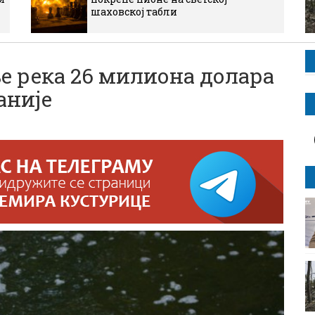
шаховској табли
е река 26 милиона долара
аније